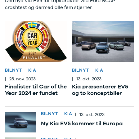
Den nye Kia EV9 får topkarakter ved Euro NCAP
Anmeldelser
Tipo
crashtest og dermed alle fem stjerner.
Privatleasing
Doblo Cargo
Tilbud
Ducato 33
IONIQ 5 N
Ducato 35
Modeller
Talento
Anmeldelser
Ford
Privatleasing
Se alle Ford
Tilbud
Elbil
IONIQ 6
SUV
Modeller
Stationcar
BILNYT
KIA
BILNYT
KIA
Anmeldelser
B-Max
|
28. nov. 2023
|
13. okt. 2023
Privatleasing
Bronco
Finalister til Car of the
Kia præsenterer EV5
Tilbud
C-Max
Year 2024 er fundet
og to konceptbiler
IONIQ 6 N
Capri
Modeller
Grand C-Max
Anmeldelser
EcoSport
Privatleasing
Explorer
BILNYT
KIA
|
13. okt. 2023
Tilbud
F-150
Ny Kia EV5 kommer til Europa
IONIQ 9
Fiesta
Modeller
Focus