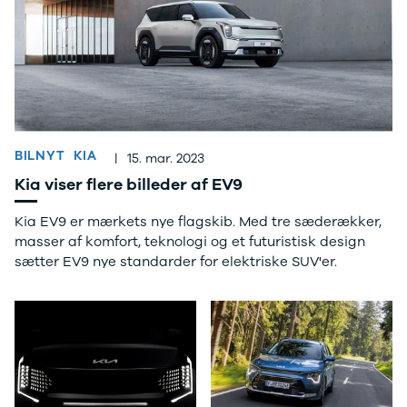
Anmeldelser
EV3
Privatleasing
EV4
Tilbud
EV6
3
EV9
Modeller
Niro
Anmeldelser
e-Niro
Privatleasing
Picanto
Tilbud
Ceed
BILNYT
KIA
|
15. mar. 2023
4
Rio
Kia viser flere billeder af EV9
Modeller
Optima
Anmeldelser
Sorento
Kia EV9 er mærkets nye flagskib. Med tre sæderækker,
Privatleasing
Sportage
masser af komfort, teknologi og et futuristisk design
Tilbud
Stonic
sætter EV9 nye standarder for elektriske SUV'er.
5
Venga
Modeller
XCeed
Anmeldelser
ProCeed
Privatleasing
Land Rover
Tilbud
Se alle Land
Mazda
Rover
6e
Range Rover
Modeller
Sport