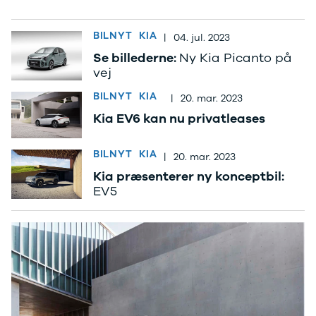
Privatleasing
Se alle
Tilbud
Hyundai
BILNYT
KIA
|
04. jul. 2023
7GT
Elbil
Modeller
Ioniq
Se billederne:
Ny Kia Picanto på
Anmeldelser
Ioniq 5
vej
Privatleasing
Ioniq 6
BILNYT
KIA
|
20. mar. 2023
Tilbud
Kona
7X
i10
Kia EV6 kan nu privatleases
Modeller
i20
Anmeldelser
i30
BILNYT
KIA
|
20. mar. 2023
Privatleasing
Tucson
Kia præsenterer ny konceptbil:
Tilbud
Santa Fe
EV5
001
Iveco
Modeller
Se alle Iveco
Anmeldelser
Daily
Privatleasing
Kia
Tilbud
Se alle Kia
Polestar
Elbil
2
SUV
Modeller
Stationcar