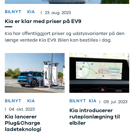
4 Electric
L3 Van
BILNYT
KIA
Modeller
Transit 350
|
23. aug. 2023
Anmeldelser
L3 Chassis
Kia er klar med priser på EV9
Privatleasing
Transit 350
Tilbud
L4 Chassis
Kia har offentliggjort priser og udstysvarianter på den
Megane
E-Transit 350
længe ventede Kia EV9. Bilen kan bestilles i dag.
Electric
L2 Van
Anmeldelser
E-Transit 350
Privatleasing
L3 Van
Tilbud
Tourneo
Scenic
Custom 320S
Electric
Tourneo
Modeller
Custom 340L
Anmeldelser
Honda
Privatleasing
Se alle Honda
BILNYT
KIA
BILNYT
KIA
|
09. jul. 2023
Tilbud
Jazz
|
04. okt. 2023
Kia introducerer
Zeekr
Civic
Kia lancerer
ruteplanlægning til
X
Accord
Plug&Charge
elbiler
Modeller
CR-V
ladeteknologi
Anmeldelser
Hyundai