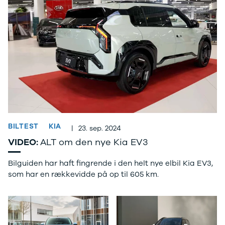
Modeller
Elbil
Si
Anmeldelser
Atto 3
Sp
Privatleasing
Han
St
Tilbud
Citroën
U
Jogger
Se alle
& 
Modeller
Citroën
S
Anmeldelser
C1
S
Privatleasing
C3
V
Tilbud
C3 Picasso
Au
Bigster
C4
Bo
Modeller
C4 Cactus
Le
BILTEST
KIA
|
23. sep. 2024
Anmeldelser
C4
O
Privatleasing
SpaceTourer
Se
VIDEO:
ALT om den nye Kia EV3
Tilbud
C5 Aircross
a
Volvo
Jumper 33
Sk
Bilguiden har haft fingrende i den helt nye elbil Kia EV3,
EX30
Jumper 35
Så
som har en rækkevidde på op til 605 km.
Modeller
Grand C4
Gu
Anmeldelser
SpaceTourer
Al
Privatleasing
ë-C4
V
Tilbud
Cupra
S