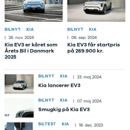
EX40
Se alle Cupra
H
Modeller
Elbil
By
Anmeldelser
Born
Al
Privatleasing
Dacia
Bi
Tilbud
Se alle Dacia
Es
BILNYT
KIA
BILNYT
KIA
EC40
Elbil
He
|
26. nov. 2024
|
06. sep. 2024
Anmeldelser
Spring
Hi
Kia EV3 er kåret som
Kia EV3 får startpris
Privatleasing
Sandero og
H
Årets Bil i Danmark
på 269.900 kr.
Tilbud
Sandero
Ho
2025
EX60
Stepway
H
Modeller
Sandero
K
Anmeldelser
Stepway
Ko
BILNYT
KIA
|
23. maj 2024
Privatleasing
Duster
K
Kia lancerer EV3
Tilbud
Dokker
Ri
ES90
Lodgy og
Ro
Modeller
Lodgy
Si
BILNYT
KIA
|
07. maj 2024
Anmeldelser
Stepway
Sk
Smugkig på Kia EV3
Privatleasing
Lodgy
Sl
Tilbud
Stepway
B
EX90
Jogger
Ti
BILTEST
KIA
|
18. dec. 2023
Anmeldelser
Logan og
i 