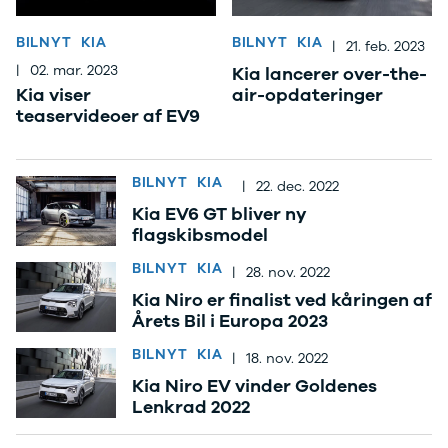
Anmeldelser
Lexus
Privatleasing
Se alle Lexus
BILNYT
KIA
BILNYT
KIA
|
21. feb. 2023
Tilbud
CT200h
|
02. mar. 2023
Kia lancerer over-the-
CX-6e
Mazda
Kia viser
air-opdateringer
Modeller
Se alle
teaservideoer af EV9
Anmeldelser
Mazda
Privatleasing
Elbil
Tilbud
SUV
BILNYT
KIA
|
22. dec. 2022
Mazda-2
CX-5
Kia EV6 GT bliver ny
Modeller
CX-30
flagskibsmodel
Anmeldelser
CX-3
Privatleasing
2
BILNYT
KIA
|
28. nov. 2022
Tilbud
3
Kia Niro er finalist ved kåringen af
Mazda-3
6
Årets Bil i Europa 2023
Modeller
MX-30
Anmeldelser
MX-5
BILNYT
KIA
|
18. nov. 2022
Privatleasing
CX-60
Kia Niro EV vinder Goldenes
Tilbud
Mercedes
Lenkrad 2022
CX-30
Se alle
Anmeldelser
Mercedes