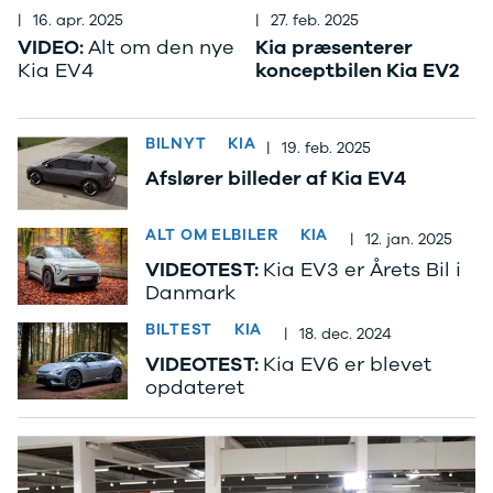
F-150
SUV
VW
|
16. apr. 2025
|
27. feb. 2025
Modeller
Stationcar
H
VIDEO:
Alt om den nye
Kia præsenterer
Anmeldelser
1-serie
Vo
Kia EV4
konceptbilen Kia EV2
Alpine
2-serie
H
A290
3-serie
XP
Modeller
4-serie
Bi
BILNYT
KIA
Anmeldelser
5-serie
Yd
|
19. feb. 2025
Privatleasing
640i
Ai
Afslører billeder af Kia EV4
Tilbud
X1
Bi
A390
X2
Br
ALT OM ELBILER
KIA
|
12. jan. 2025
Modeller
X3
Bu
Anmeldelser
X5
s
VIDEOTEST:
Kia EV3 er Årets Bil i
Danmark
Privatleasing
iX
D
Tilbud
iX1
Fæ
BILTEST
KIA
|
18. dec. 2024
Dacia
iX3
Gl
VIDEOTEST:
Kia EV6 er blevet
Sandero
i3
Gr
opdateret
Modeller
i3s
se
Anmeldelser
i4
Ke
Privatleasing
Z4
La
Tilbud
BYD
Re
Duster
Se alle BYD
væ