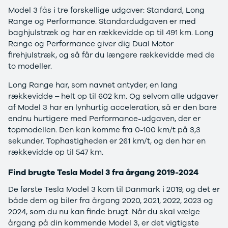
Modeller
Elbil
Si
Model 3 fås i tre forskellige udgaver: Standard, Long
Anmeldelser
Atto 3
Sp
Range og Performance. Standardudgaven er med
Privatleasing
Han
St
baghjulstræk og har en rækkevidde op til 491 km. Long
Tilbud
Citroën
U
Range og Performance giver dig Dual Motor
Jogger
Se alle
& 
firehjulstræk, og så får du længere rækkevidde med de
Modeller
Citroën
S
to modeller.
Anmeldelser
C1
S
Long Range har, som navnet antyder, en lang
Privatleasing
C3
V
rækkevidde – helt op til 602 km. Og selvom alle udgaver
Tilbud
C3 Picasso
Au
af Model 3 har en lynhurtig acceleration, så er den bare
Bigster
C4
Bo
endnu hurtigere med Performance-udgaven, der er
Modeller
C4 Cactus
Le
topmodellen. Den kan komme fra 0-100 km/t på 3,3
Anmeldelser
C4
O
sekunder. Tophastigheden er 261 km/t, og den har en
Privatleasing
SpaceTourer
Se
rækkevidde op til 547 km.
Tilbud
C5 Aircross
a
Volvo
Jumper 33
Sk
Find brugte Tesla Model 3 fra årgang 2019-2024
EX30
Jumper 35
Så
Modeller
Grand C4
Gu
De første Tesla Model 3 kom til Danmark i 2019, og det er
Anmeldelser
SpaceTourer
Al
både dem og biler fra årgang 2020, 2021, 2022, 2023 og
Privatleasing
ë-C4
V
2024, som du nu kan finde brugt. Når du skal vælge
Tilbud
Cupra
S
årgang på din kommende Model 3, er det vigtigste