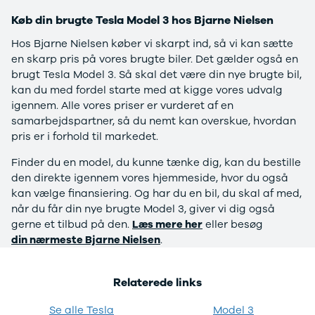
Privatleasing
Logan
ha
Køb din brugte Tesla Model 3 hos Bjarne Nielsen
Tilbud
Stepway
er
Hos Bjarne Nielsen køber vi skarpt ind, så vi kan sætte
XC-90
Logan
au
en skarp pris på vores brugte biler. Det gælder også en
Anmeldelser
Stepway
brugt Tesla Model 3. Så skal det være din nye brugte bil,
Privatleasing
DS
kan du med fordel starte med at kigge vores udvalg
Tilbud
Se alle DS
igennem. Alle vores priser er vurderet af en
Hyundai
3
samarbejdspartner, så du nemt kan overskue, hvordan
INSTER
3 Crossback
pris er i forhold til markedet.
Modeller
5
Anmeldelser
7 Crossback
Finder du en model, du kunne tænke dig, kan du bestille
Privatleasing
Fiat
den direkte igennem vores hjemmeside, hvor du også
Tilbud
Se alle Fiat
kan vælge finansiering. Og har du en bil, du skal af med,
IONIQ 3
Elbil
når du får din nye brugte Model 3, giver vi dig også
KONA
500
gerne et tilbud på den.
Læs mere her
eller besøg
Modeller
500C
din nærmeste Bjarne Nielsen
.
Anmeldelser
500L
Privatleasing
500L Wagon
Tilbud
Panda
Relaterede links
IONIQ 5
500e
Modeller
500X
Se alle Tesla
Model 3