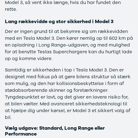
F-150
SUV
VW
Model 3, så vent ikke længe, hvis du har fundet den
Modeller
Stationcar
H
rette.
Anmeldelser
1-serie
Vo
Alpine
2-serie
H
Lang rækkevidde og stor sikkerhed i Model 3
A290
3-serie
XP
Der er ingen grund til at bekymre sig om rækkevidden
Modeller
4-serie
Bi
med en Tesla Model 3. Den kører nemlig op til 602 km på
Anmeldelser
5-serie
Yd
en opladning i Long Range-udgaven, og med mulighed
Privatleasing
640i
Ai
for at benytte Teslas Superchargere kan du hurtigt lade
Tilbud
X1
Bi
op og komme videre.
A390
X2
Br
Modeller
X3
Bu
Samtidig er sikkerheden i top i Tesla Model 3. Den er
Anmeldelser
X5
s
designet med fokus på at gøre bilens struktur så stærk
Privatleasing
iX
D
som mulig, og den har kollisionsbeskyttelse i form af
Tilbud
iX1
Fæ
stødabsorberende skinner og forstærkninger.
Dacia
iX3
Gl
Tyngdepunktet er lavt, og det giver en lavere risiko for,
Sandero
i3
Gr
at bilen vælter. Med avanceret sikkerhedsteknologi til
Modeller
i3s
se
at hjælpe dig under kørsel, er Model 3 et sikkert valg af
Anmeldelser
i4
Ke
bil.
Privatleasing
Z4
La
Vælg udgave: Standard, Long Range eller
Tilbud
BYD
Re
Performance
Duster
Se alle BYD
væ