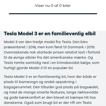
Mach-E
A3
Guides
En
af det, vi kan klare for dig, når du køber en brugt bil hos
Viser nu 0 af 0 biler
Modeller
A4
Alt om elbiler
Ze
Bjarne Nielsen. Vi gennemgår desuden bilen grundigt,
Anmeldelser
A5
Alt om varebiler
Au
når vi klargør den, så du er sikker på, at din nye brugte
Privatleasing
A6
Årets Bil
H
bil kan holde i mange år, ligesom du altid får et halvt
Tilbud
A7
Skiferie i elbil
BM
års garanti.
Mustang
A8
Sommerferie med elbil
H
Tesla Model 3 er en familievenlig elbil
Modeller
Q2
Besøg vores
Cu
Anmeldelser
Q3
guideunivers
Bilguiden
Se
Bi
Model 3 var den tredje model fra Tesla. Den blev
Privatleasing
Q4 e-tron
vores videoguides og
JA
præsenteret i 2016, men kom først til Danmark i 2019.
Tilbud
Q5
gennemgange af nye
Bi
Overraskende nok startede prisen relativt lavt i forhold
Tourneo
Q7
biler på vores youtube-
Ki
til de øvrige elbiler fra det amerikanske mærke. Og
Custom
S3
kanal Bilguiden.
H
Tesla ramte samtidig ned i en klimabevidst bølge, som
Modeller
SQ5
Ni
hurtigt gjorde Model 3 til en populær bil.
Anmeldelser
SQ7
Bi
Tilbud
e-tron
OM
Tesla Model 3 er en familievenlig bil, hvor der både er
E-Tourneo
TT
Bi
plads til barnevogn og andet oppakning i
Custom
S5
SE
bagagerummet. Den tilbyder god plads på bagsædet,
Modeller
BMW
H
og med de mange smarte features, lange rækkevidde
Anmeldelser
Se alle BMW
Sk
og gode kørekomfort er den blevet et kæmpe hit hos
Tilbud
Elbil
Bi
danskerne. Også som brugt bil er der rift om Tesla