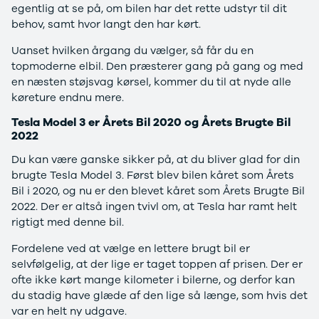
EX40
Se alle Cupra
H
egentlig at se på, om bilen har det rette udstyr til dit
Modeller
Elbil
By
behov, samt hvor langt den har kørt.
Anmeldelser
Born
Al
Uanset hvilken årgang du vælger, så får du en
Privatleasing
Dacia
Bi
topmoderne elbil. Den præsterer gang på gang og med
Tilbud
Se alle Dacia
Es
en næsten støjsvag kørsel, kommer du til at nyde alle
EC40
Elbil
He
køreture endnu mere.
Anmeldelser
Spring
Hi
Privatleasing
Sandero og
H
Tesla Model 3 er Årets Bil 2020 og Årets Brugte Bil
Tilbud
Sandero
Ho
2022
EX60
Stepway
H
Du kan være ganske sikker på, at du bliver glad for din
Modeller
Sandero
K
brugte Tesla Model 3. Først blev bilen kåret som Årets
Anmeldelser
Stepway
Ko
Bil i 2020, og nu er den blevet kåret som Årets Brugte Bil
Privatleasing
Duster
K
2022. Der er altså ingen tvivl om, at Tesla har ramt helt
Tilbud
Dokker
Ri
rigtigt med denne bil.
ES90
Lodgy og
Ro
Modeller
Lodgy
Si
Fordelene ved at vælge en lettere brugt bil er
Anmeldelser
Stepway
Sk
selvfølgelig, at der lige er taget toppen af prisen. Der er
Privatleasing
Lodgy
Sl
ofte ikke kørt mange kilometer i bilerne, og derfor kan
Tilbud
Stepway
B
du stadig have glæde af den lige så længe, som hvis det
EX90
Jogger
Ti
var en helt ny udgave.
Anmeldelser
Logan og
i 