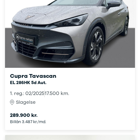
108
208
E-208
2008
308
3008
5008
508
Boxer 435
E-2008
e-Expert
Cupra Tavascan
Boxer 335
EL 286HK 5d Aut.
Boxer 333
1. reg.: 02/2025
17.500 km.
Boxer 330
Expert
Slagelse
Polestar
Se alle
289.900 kr.
Polestar
Billån 3.487 kr./md.
Elbil
2