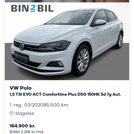
Elbil med
træk
Billig elbil
Audi
BMW
BYD
Cupra
Dacia
Fiat
Ford
Hyundai
Kia
Mazda
VW Polo
Mercedes
1,5 TSI EVO ACT Comfortline Plus DSG 150HK 5d 7g Aut.
MG
1. reg.: 03/2020
85.000 km.
MINI
Nissan
Slagelse
Opel
Polestar
164.900 kr.
Renault
Billån 2.256 kr./md.