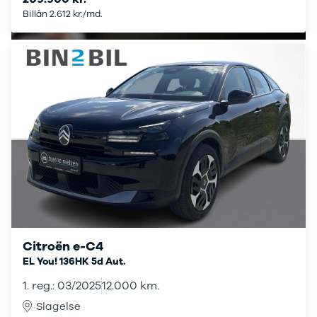
under
Billån 2.612 kr./md.
250.000 kr.
Byer og
områder
Se alle byer
og områder
Birkerød
Esbjerg
Herning
Hillerød
Holbæk
Holstebro
Hørsholm
Kalundborg
Kolding
Køge
Citroën e-C4
Ringkøbing
EL You! 136HK 5d Aut.
Silkeborg
Roskilde
1. reg.: 03/2025
12.000 km.
Skive
Slagelse
Slagelse