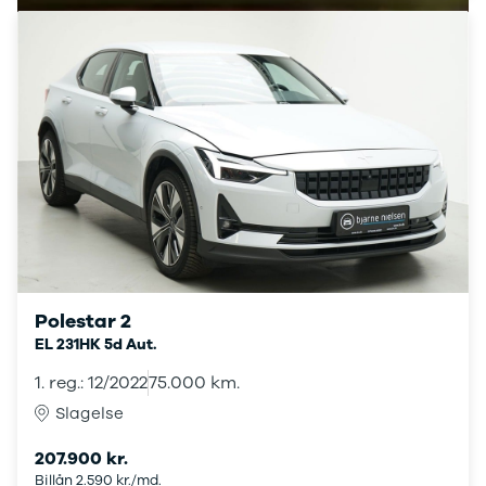
Megane IV
Scenic
Scenic III
Kadjar
Talisman
Espace
Arkana
Megane
Clio III
Kangoo
Master IV T35
Grand Scenic
IV
Polestar 2
Scenic IV
EL 231HK 5d Aut.
Trafic
Trafic T29
1. reg.: 12/2022
75.000 km.
Master IV T33
Slagelse
Express
Scenic E-
207.900 kr.
Tech Electric
Billån 2.590 kr./md.