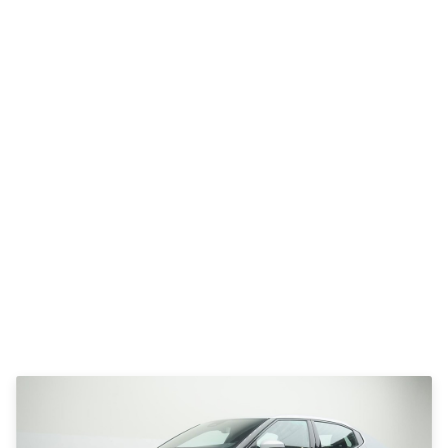
Elbil
SUV
ID.3
ID.4
ID.5
ID.7
ID. Buzz
Up!
e-Up!
Polo
Golf VI
Golf VII
e-Golf VII
Golf VIII
Touran
Passat
T-Roc
Tiguan
Tiguan
Allspace