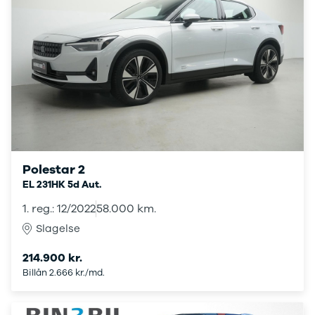
XC60
EX90
XC90
V40
V60
V90
S60
S90
XPENG
G6
P7
Polestar 2
Zeekr
EL 231HK 5d Aut.
7X
1. reg.: 12/2022
58.000 km.
001
Biltyper
Slagelse
Se alle
214.900 kr.
biltyper
Billån 2.666 kr./md.
Benzinbil
Dieselbil
Hybrid