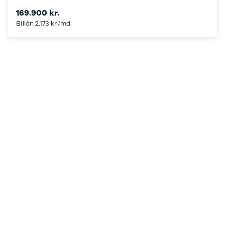
Viborg
169.900 kr.
Århus
Billån 2.173 kr./md.
Jylland
Sjælland
Midtjylland
København
Syd- og
Sønderjylland
Nordsjælland
Privatleasing
Se alle biler
Elbiler
Budget op til
4.000 kr.
Ford
Hyundai
Kia
Polestar
VW
Vis alle