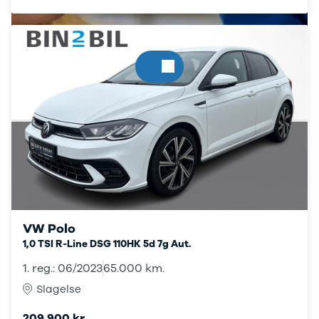
Skoda
Tesla
Volvo
VW
Budget
Se alle biler
Billig bil
under
100.000 kr.
100.000 -
200.000 kr.
200.000 -
300.000 kr.
300.000 -
VW Polo
400.000 kr.
1,0 TSI R-Line DSG 110HK 5d 7g Aut.
400.000 -
500.000 kr.
1. reg.: 06/2023
65.000 km.
Over 500.000
Slagelse
kr.
Billig elbil
Billån uden udbetaling
209.900 kr.