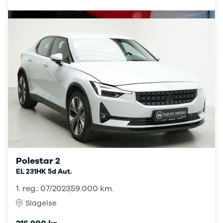
Seat
Se alle Seat
SUV
Mii
Ibiza
Leon
Toledo
Ateca
Arona
Tarraco
Skoda
Se alle Skoda
Elbil
SUV
Citigo
Polestar 2
Elroq
EL 231HK 5d Aut.
Enyaq
1. reg.: 07/2023
59.000 km.
Fabia
Kamiq
Slagelse
Karoq