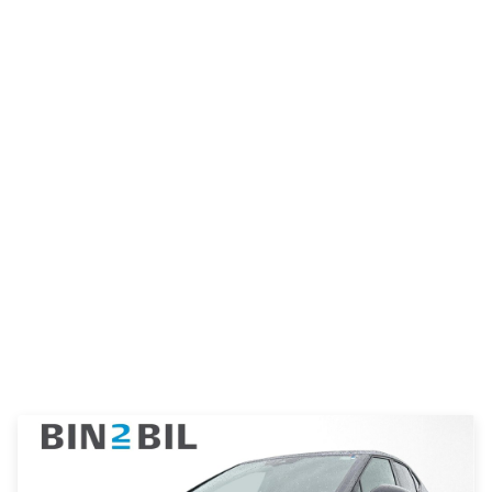
e Vitara
Mitsubishi
Modeller
Outlander
Anmeldelser
Space Star
Privatleasing
Nissan
Tilbud
Se alle
Alle nye biler
Nissan
XPENG
Elbil
L03
Qashqai
Modeller
Ariya
Anmeldelser
Micra
Tilbud
Note
G6
Juke
Modeller
X-Trail
Anmeldelser
Pulsar
Privatleasing
Navara
Tilbud
NV300
P7+
e-NV300
Modeller
Leaf
Anmeldelser
Townstar
Privatleasing
Opel
Tilbud
Se alle Opel