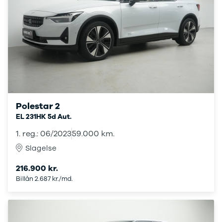
Amarok
Arteon
California
Crafter
Golf
Sportsvan
T-Cross
The Beetle
Transporter
e-Transporter
Polestar 2
Caddy Maxi
EL 231HK 5d Aut.
Volvo
Se alle Volvo
1. reg.: 06/2023
59.000 km.
Elbil
Slagelse
SUV
Stationcar
216.900 kr.
EX30
Billån 2.687 kr./md.
XC40
EX40
C40
EC40