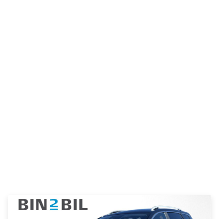
Anmeldelser
Galaxy
Privatleasing
Ka
Tilbud
Kuga
STARIA
Mondeo
BAYON
Mustang
Modeller
Mustang
Anmeldelser
Mach-E
Privatleasing
Puma
Tilbud
S-Max
Renault
Ranger
Twingo
Ranger
Electric
Raptor
Modeller
Transit
Anmeldelser
Courier
Privatleasing
Transit
Tilbud
Connect
5 Electric
Transit
Modeller
Custom
Anmeldelser
Transit 350
Privatleasing
L2 Van
Tilbud
Transit 350