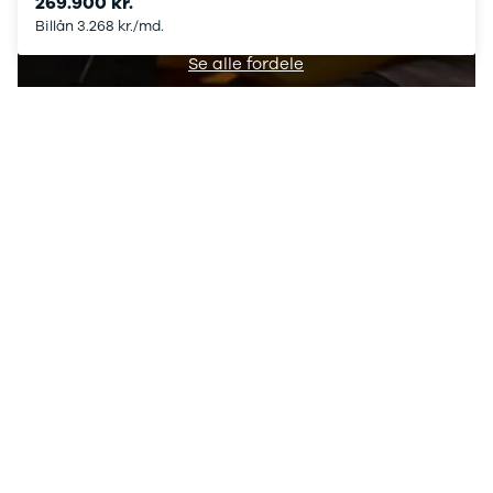
Nissan
CLA220 d
269.900 kr.
MICRA
CLA45
Billån 3.268 kr./md.
Modeller
E-klasse
Se alle fordele
Anmeldelser
E220
Privatleasing
E220 d
Tilbud
E350 d
LEAF
E400
Modeller
E300 de
Anmeldelser
E55
Privatleasing
GLA200
ARIYA
GLA250 e
Modeller
GLC250 d
Anmeldelser
GLC300
Privatleasing
GLC300 de
Tilbud
GLC300 e
Juke
GLC350 d
Modeller
GLC350 e
Anmeldelser
EQA-klasse
Privatleasing
EQC400
Tilbud
Sprinter 314
Qashqai
Sprinter 317