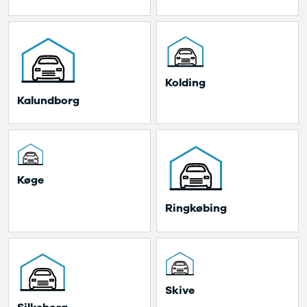
Modeller
Sprinter 319
Anmeldelser
Vito 111
Privatleasing
Vito 114
Tilbud
Vito 116
Suzuki
B250 e
 Kolding 
Swift
EQE300
 Kalundborg 
Modeller
GLE400 d
Anmeldelser
C200 d
Privatleasing
MG
Tilbud
Se alle MG
S-Cross
Elbil
Modeller
ZS
 Køge 
Anmeldelser
Mini
Privatleasing
Se alle Mini
 Ringkøbing 
Tilbud
Elbil
Vitara
Cooper
Modeller
Cooper SE
Anmeldelser
Cooper S
Privatleasing
Mitsubishi
 Skive 
Tilbud
Se alle