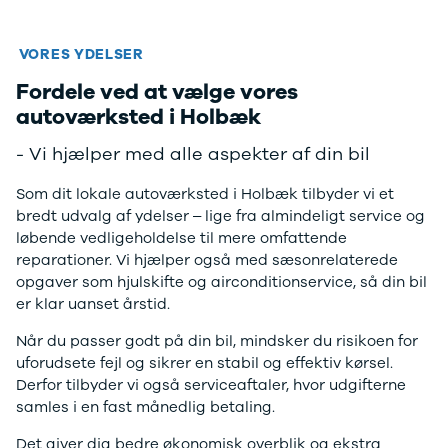
EX40
Se alle Cupra
H
Modeller
Elbil
By
Anmeldelser
Born
Al
VORES YDELSER
Privatleasing
Dacia
Bi
Fordele ved at vælge vores
Tilbud
Se alle Dacia
Es
autoværksted i Holbæk
EC40
Elbil
He
Anmeldelser
Spring
Hi
- Vi hjælper med alle aspekter af din bil
Privatleasing
Sandero og
H
Tilbud
Sandero
Ho
Som dit lokale autoværksted i Holbæk tilbyder vi et
EX60
Stepway
H
bredt udvalg af ydelser – lige fra almindeligt service og
Modeller
Sandero
K
løbende vedligeholdelse til mere omfattende
Anmeldelser
Stepway
Ko
reparationer. Vi hjælper også med sæsonrelaterede
Privatleasing
Duster
K
opgaver som hjulskifte og airconditionservice, så din bil
Tilbud
Dokker
Ri
er klar uanset årstid.
ES90
Lodgy og
Ro
Modeller
Lodgy
Si
Når du passer godt på din bil, mindsker du risikoen for
Anmeldelser
Stepway
Sk
uforudsete fejl og sikrer en stabil og effektiv kørsel.
Privatleasing
Lodgy
Sl
Derfor tilbyder vi også serviceaftaler, hvor udgifterne
Tilbud
Stepway
B
samles i en fast månedlig betaling.
EX90
Jogger
Ti
Det giver dig bedre økonomisk overblik og ekstra
Anmeldelser
Logan og
i 