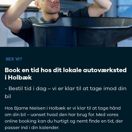
Anmeldelser
Lexus
Privatleasing
Se alle Lexus
Tilbud
CT200h
CX-6e
Mazda
Modeller
Se alle
Anmeldelser
Mazda
Privatleasing
Elbil
Tilbud
SUV
Mazda-2
CX-5
SES VI?
Modeller
CX-30
Book en tid hos dit lokale autoværksted
Anmeldelser
CX-3
i Holbæk
Privatleasing
2
Tilbud
3
- Bestil tid i dag – vi er klar til at tage imod din
Mazda-3
6
bil
Modeller
MX-30
Anmeldelser
MX-5
Hos Bjarne Nielsen i Holbæk er vi klar til at tage hånd
Privatleasing
CX-60
om din bil – uanset hvad den har brug for. Med vores
Tilbud
Mercedes
online booking kan du hurtigt og nemt finde en tid, der
CX-30
Se alle
passer ind i din kalender.
Anmeldelser
Mercedes