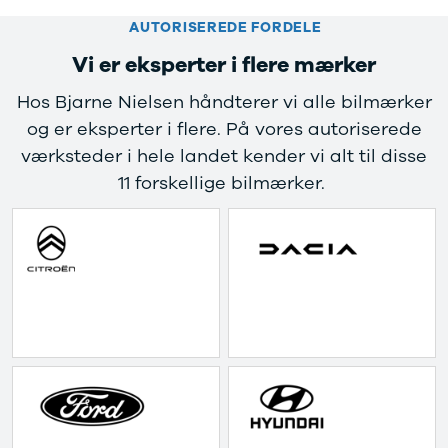
4 Electric
L3 Van
AUTORISEREDE FORDELE
Modeller
Transit 350
Vi er eksperter i flere mærker
Anmeldelser
L3 Chassis
Privatleasing
Transit 350
Hos Bjarne Nielsen håndterer vi alle bilmærker
Tilbud
L4 Chassis
og er eksperter i flere. På vores autoriserede
Megane
E-Transit 350
Electric
L2 Van
værksteder i hele landet kender vi alt til disse
Anmeldelser
E-Transit 350
11 forskellige bilmærker.
Privatleasing
L3 Van
Tilbud
Tourneo
Scenic
Custom 320S
Electric
Tourneo
Modeller
Custom 340L
Anmeldelser
Honda
Privatleasing
Se alle Honda
Tilbud
Jazz
Zeekr
Civic
X
Accord
Modeller
CR-V
Anmeldelser
Hyundai