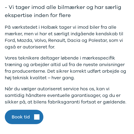
Anmeldelser
Galaxy
- Vi tager imod alle bilmærker og har særlig
Privatleasing
Ka
ekspertise inden for flere
Tilbud
Kuga
STARIA
Mondeo
På værkstedet i Holbæk tager vi imod biler fra alle
BAYON
Mustang
mærker, men vi har et særligt indgående kendskab til
Modeller
Mustang
Ford, Mazda, Volvo, Renault, Dacia og Polestar, som vi
Anmeldelser
Mach-E
også er autoriseret for.
Privatleasing
Puma
Tilbud
S-Max
Vores teknikere deltager løbende i mærkespecifik
Renault
Ranger
træning og arbejder altid ud fra de nyeste anvisninger
Twingo
Ranger
fra producenterne. Det sikrer korrekt udført arbejde og
Electric
Raptor
høj teknisk kvalitet – hver gang.
Modeller
Transit
Anmeldelser
Courier
Når du vælger autoriseret service hos os, kan vi
Privatleasing
Transit
samtidig håndtere eventuelle garantisager, og du er
Tilbud
Connect
sikker på, at bilens fabriksgaranti fortsat er gældende.
5 Electric
Transit
Modeller
Custom
Book tid
Anmeldelser
Transit 350
Privatleasing
L2 Van
Tilbud
Transit 350