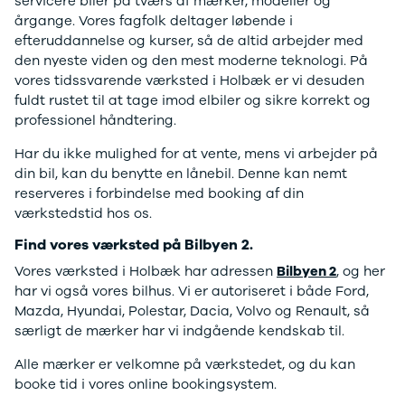
F-150
SUV
VW
servicere biler på tværs af mærker, modeller og
Modeller
Stationcar
H
årgange. Vores fagfolk deltager løbende i
Anmeldelser
1-serie
Vo
efteruddannelse og kurser, så de altid arbejder med
Alpine
2-serie
H
den nyeste viden og den mest moderne teknologi. På
A290
3-serie
XP
vores tidssvarende værksted i Holbæk er vi desuden
Modeller
4-serie
Bi
fuldt rustet til at tage imod elbiler og sikre korrekt og
Anmeldelser
5-serie
Yd
professionel håndtering.
Privatleasing
640i
Ai
Har du ikke mulighed for at vente, mens vi arbejder på
Tilbud
X1
Bi
din bil, kan du benytte en lånebil. Denne kan nemt
A390
X2
Br
reserveres i forbindelse med booking af din
Modeller
X3
Bu
værkstedstid hos os.
Anmeldelser
X5
s
Privatleasing
iX
D
Find vores værksted på Bilbyen 2.
Tilbud
iX1
Fæ
Vores værksted i Holbæk har adressen
Bilbyen 2
, og her
Dacia
iX3
Gl
har vi også vores bilhus. Vi er autoriseret i både Ford,
Sandero
i3
Gr
Mazda, Hyundai, Polestar, Dacia, Volvo og Renault, så
Modeller
i3s
se
særligt de mærker har vi indgående kendskab til.
Anmeldelser
i4
Ke
Privatleasing
Z4
La
Alle mærker er velkomne på værkstedet, og du kan
Tilbud
BYD
Re
booke tid i vores online bookingsystem.
Duster
Se alle BYD
væ