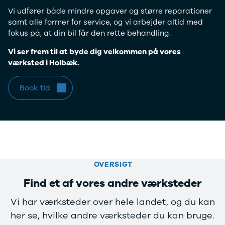
Privatleasing
Elbil
Vi udfører både mindre opgaver og større reparationer
Tilbud
SUV
samt alle former for service, og vi arbejder altid med
CX-5
Stationcar
fokus på, at din bil får den rette behandling.
Modeller
A-Klasse
Privatleasing
A180 d
Vi ser frem til at byde dig velkommen på vores
Tilbud
A200
værksted i Holbæk.
CX-60
A200 d
Anmeldelser
B180 d
Book tid
Privatleasing
B180
Tilbud
B200
CX-80
B200 d
Modeller
C-Klasse
Anmeldelser
C200
Privatleasing
C220 d
Tilbud
C250
OVERSIGT
MX-5
C300 e
Find et af vores andre værksteder
Modeller
C350 e
Anmeldelser
C43
Vi har værksteder over hele landet, og du kan
Privatleasing
C63
her se, hvilke andre værksteder du kan bruge.
Tilbud
CLA200