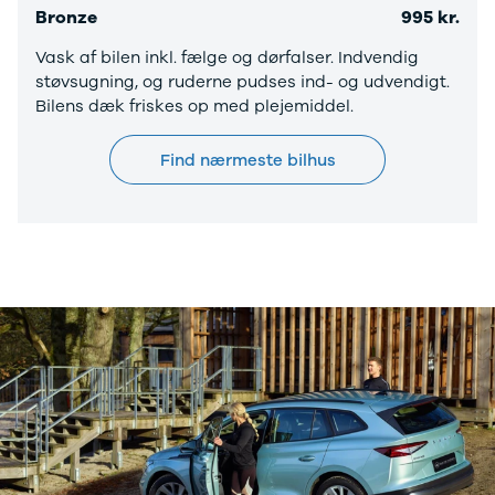
Bronze
995 kr.
Privatleasing
Logan
ha
Tilbud
Stepway
er
Vask af bilen inkl. fælge og dørfalser. Indvendig
XC-90
Logan
au
støvsugning, og ruderne pudses ind- og udvendigt.
Anmeldelser
Stepway
Bilens dæk friskes op med plejemiddel.
Privatleasing
DS
Tilbud
Se alle DS
Find nærmeste bilhus
Hyundai
3
INSTER
3 Crossback
Modeller
5
Anmeldelser
7 Crossback
Privatleasing
Fiat
Tilbud
Se alle Fiat
IONIQ 3
Elbil
KONA
500
Modeller
500C
Anmeldelser
500L
Privatleasing
500L Wagon
Tilbud
Panda
IONIQ 5
500e
Modeller
500X