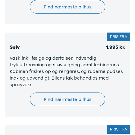
EX40
Se alle Cupra
H
Find nærmeste bilhus
Modeller
Elbil
By
Anmeldelser
Born
Al
Privatleasing
Dacia
Bi
Tilbud
Se alle Dacia
Es
EC40
Elbil
He
PRIS FRA
Anmeldelser
Spring
Hi
Sølv
1.995 kr.
Privatleasing
Sandero og
H
Tilbud
Sandero
Ho
Vask inkl. fælge og dørfalser. Indvendig
EX60
Stepway
H
trykluftrensning og støvsugning samt kabinerens.
Modeller
Sandero
K
Kabinen friskes op og rengøres, og ruderne pudses
Anmeldelser
Stepway
Ko
ind- og udvendigt. Bilens lak behandles med
Privatleasing
Duster
K
sprayvoks.
Tilbud
Dokker
Ri
ES90
Lodgy og
Ro
Find nærmeste bilhus
Modeller
Lodgy
Si
Anmeldelser
Stepway
Sk
Privatleasing
Lodgy
Sl
Tilbud
Stepway
B
EX90
Jogger
Ti
PRIS FRA
Anmeldelser
Logan og
i 