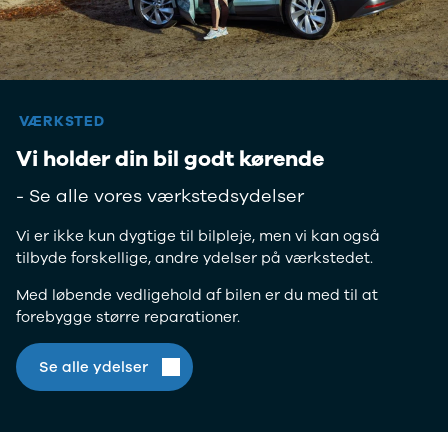
Anmeldelser
Tipo
Privatleasing
Doblo Cargo
Tilbud
Ducato 33
IONIQ 5 N
Ducato 35
Modeller
Talento
VÆRKSTED
Anmeldelser
Ford
Privatleasing
Se alle Ford
Vi holder din bil godt kørende
Tilbud
Elbil
IONIQ 6
SUV
- Se alle vores værkstedsydelser
Modeller
Stationcar
Anmeldelser
B-Max
Vi er ikke kun dygtige til bilpleje, men vi kan også
Privatleasing
Bronco
tilbyde forskellige, andre ydelser på værkstedet.
Tilbud
C-Max
Med løbende vedligehold af bilen er du med til at
IONIQ 6 N
Capri
forebygge større reparationer.
Modeller
Grand C-Max
Anmeldelser
EcoSport
Privatleasing
Explorer
Se alle ydelser
Tilbud
F-150
IONIQ 9
Fiesta
Modeller
Focus