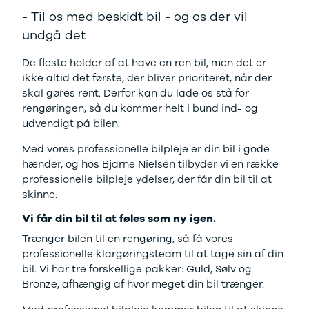
F-150
SUV
VW
- Til os med beskidt bil - og os der vil
Modeller
Stationcar
H
Anmeldelser
1-serie
Vo
undgå det
Alpine
2-serie
H
A290
3-serie
XP
De fleste holder af at have en ren bil, men det er
Modeller
4-serie
Bi
ikke altid det første, der bliver prioriteret, når der
Anmeldelser
5-serie
Yd
skal gøres rent. Derfor kan du lade os stå for
Privatleasing
640i
Ai
rengøringen, så du kommer helt i bund ind- og
Tilbud
X1
Bi
udvendigt på bilen.
A390
X2
Br
Med vores professionelle bilpleje er din bil i gode
Modeller
X3
Bu
hænder, og hos Bjarne Nielsen tilbyder vi en række
Anmeldelser
X5
s
professionelle bilpleje ydelser, der får din bil til at
Privatleasing
iX
D
skinne.
Tilbud
iX1
Fæ
Dacia
iX3
Gl
Vi får din bil til at føles som ny igen.
Sandero
i3
Gr
Trænger bilen til en rengøring, så få vores
Modeller
i3s
se
professionelle klargøringsteam til at tage sin af din
Anmeldelser
i4
Ke
bil. Vi har tre forskellige pakker: Guld, Sølv og
Privatleasing
Z4
La
Bronze, afhængig af hvor meget din bil trænger.
Tilbud
BYD
Re
Duster
Se alle BYD
væ