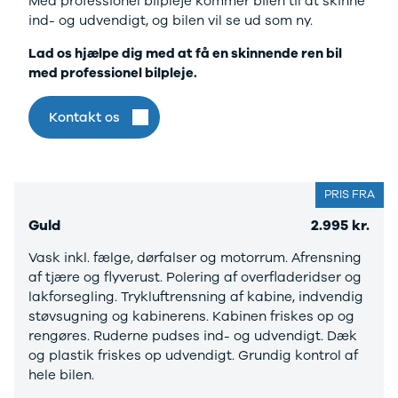
Med professionel bilpleje kommer bilen til at skinne
Modeller
Elbil
Si
ind- og udvendigt, og bilen vil se ud som ny.
Anmeldelser
Atto 3
Sp
Privatleasing
Han
St
Lad os hjælpe dig med at få en skinnende ren bil
Tilbud
Citroën
U
med professionel bilpleje.
Jogger
Se alle
& 
Modeller
Citroën
S
Kontakt os
Anmeldelser
C1
S
Privatleasing
C3
V
Tilbud
C3 Picasso
Au
Bigster
C4
Bo
PRIS FRA
Modeller
C4 Cactus
Le
Guld
2.995 kr.
Anmeldelser
C4
O
Privatleasing
SpaceTourer
Se
Vask inkl. fælge, dørfalser og motorrum. Afrensning
Tilbud
C5 Aircross
a
af tjære og flyverust. Polering af overfladeridser og
Volvo
Jumper 33
Sk
lakforsegling. Trykluftrensning af kabine, indvendig
EX30
Jumper 35
Så
støvsugning og kabinerens. Kabinen friskes op og
Modeller
Grand C4
Gu
rengøres. Ruderne pudses ind- og udvendigt. Dæk
Anmeldelser
SpaceTourer
Al
og plastik friskes op udvendigt. Grundig kontrol af
Privatleasing
ë-C4
V
hele bilen.
Tilbud
Cupra
S