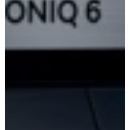
e Vitara
Mitsubishi
Modeller
Outlander
Anmeldelser
Space Star
Privatleasing
Nissan
Tilbud
Se alle
Alle nye biler
Nissan
XPENG
Elbil
L03
Qashqai
Modeller
Ariya
Anmeldelser
Micra
Tilbud
Note
G6
Juke
Modeller
X-Trail
Anmeldelser
Pulsar
Privatleasing
Navara
Tilbud
NV300
P7+
e-NV300
Modeller
Leaf
Anmeldelser
Townstar
Privatleasing
Opel
Tilbud
Se alle Opel