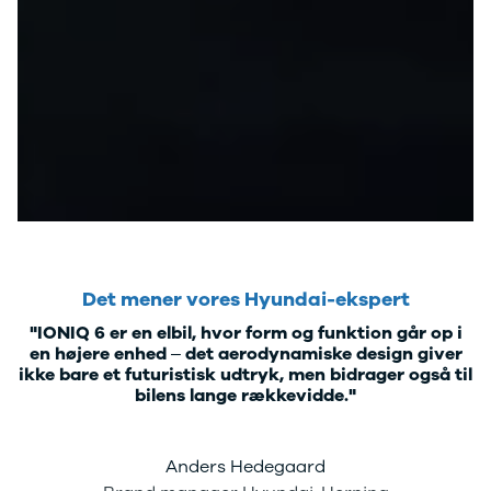
Kodiaq
Octavia
Rapid
Scala
Superb
Smart
Se alle Smart
Subaru
Se alle
Subaru
Forrester
Suzuki
Se alle Suzuki
Det mener vores Hyundai-ekspert
Splash
"IONIQ 6 er en elbil, hvor form og funktion går op i
Swift
en højere enhed – det aerodynamiske design giver
Baleno
ikke bare et futuristisk udtryk, men bidrager også til
Ignis
bilens lange rækkevidde."
S-Cross
Vitara
Celerio
Anders Hedegaard
Tesla