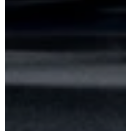
108
208
E-208
2008
308
3008
5008
508
Boxer 435
E-2008
e-Expert
Boxer 335
Boxer 333
Boxer 330
Expert
Polestar
Se alle
Polestar
Elbil
2