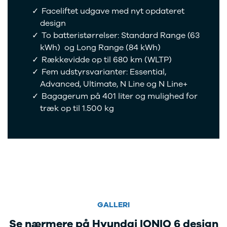
EX40
Se alle Cupra
H
Faceliftet udgave med nyt opdateret
Modeller
Elbil
By
design
Anmeldelser
Born
Al
To batteristørrelser: Standard Range (63
Privatleasing
Dacia
Bi
kWh) og Long Range (84 kWh)
Tilbud
Se alle Dacia
Es
Rækkevidde op til 680 km (WLTP)
EC40
Elbil
He
Anmeldelser
Spring
Hi
Fem udstyrsvarianter: Essential,
Privatleasing
Sandero og
H
Advanced, Ultimate, N Line og N Line+
Tilbud
Sandero
Ho
Bagagerum på 401 liter og mulighed for
EX60
Stepway
H
træk op til 1.500 kg
Modeller
Sandero
K
Anmeldelser
Stepway
Ko
Privatleasing
Duster
K
Tilbud
Dokker
Ri
ES90
Lodgy og
Ro
Modeller
Lodgy
Si
Anmeldelser
Stepway
Sk
Privatleasing
Lodgy
Sl
Tilbud
Stepway
B
GALLERI
EX90
Jogger
Ti
Se nærmere på Hyundai IONIQ 6 design
Anmeldelser
Logan og
i 