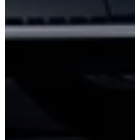
G9
Elbil
Modeller
Adam
Anmeldelser
Karl
Privatleasing
Corsa
Tilbud
Corsa-e
Ladeløsning
Astra
til elbil
Mokka
Oversigt
Mokka-e
Clever
Mokka X
ladeløsning
Insignia
Ladekabler
Crossland
til elbilen
Crossland X
Ladeløsning
Grandland X
til plug-in
Movano
hybrid
Vivaro
Ladeguide til
Zafira-e Life
elbil
Zafira Tourer
Udlevering
Peugeot
af ny bil
Se alle
Peugeot