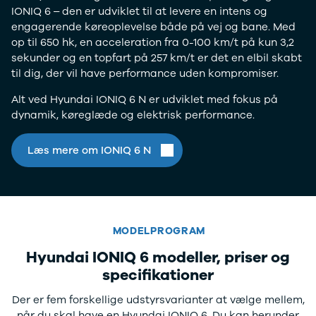
IONIQ 6 – den er udviklet til at levere en intens og
Elbil med
engagerende køreoplevelse både på vej og bane. Med
træk
op til 650 hk, en acceleration fra 0-100 km/t på kun 3,2
Billig elbil
sekunder og en topfart på 257 km/t er det en elbil skabt
Audi
til dig, der vil have performance uden kompromiser.
BMW
BYD
Alt ved Hyundai IONIQ 6 N er udviklet med fokus på
Cupra
dynamik, køreglæde og elektrisk performance.
Dacia
Fiat
Læs mere om IONIQ 6 N
Ford
Hyundai
Kia
Mazda
Mercedes
MODELPROGRAM
MG
MINI
Hyundai IONIQ 6 modeller, priser og
Nissan
specifikationer
Opel
Polestar
Der er fem forskellige udstyrsvarianter at vælge mellem,
Renault
når du skal have en Hyundai IONIQ 6. Du kan herunder