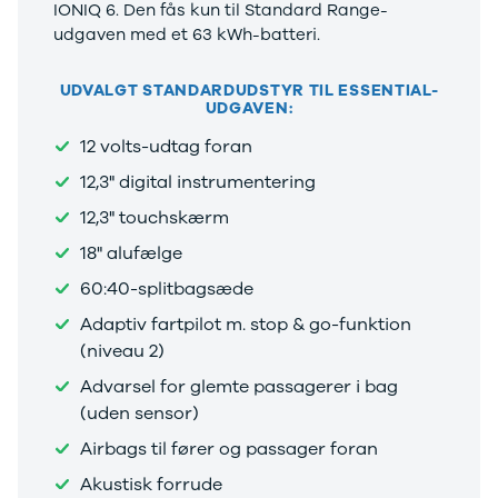
under
IONIQ 6. Den fås kun til Standard Range-
250.000 kr.
udgaven med et 63 kWh-batteri.
Byer og
områder
UDVALGT STANDARDUDSTYR TIL ESSENTIAL-
Se alle byer
UDGAVEN:
og områder
12 volts-udtag foran
Birkerød
Esbjerg
12,3" digital instrumentering
Herning
12,3" touchskærm
Hillerød
Holbæk
18" alufælge
Holstebro
60:40-splitbagsæde
Hørsholm
Adaptiv fartpilot m. stop & go-funktion
Kalundborg
Kolding
(niveau 2)
Køge
Advarsel for glemte passagerer i bag
Ringkøbing
(uden sensor)
Silkeborg
Roskilde
Airbags til fører og passager foran
Skive
Akustisk forrude
Slagelse