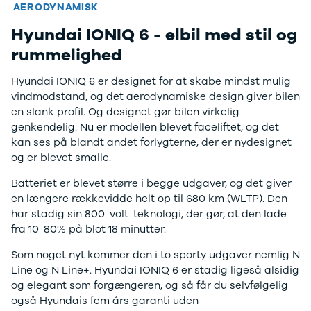
F-150
SUV
VW
AERODYNAMISK
Modeller
Stationcar
H
Book prøvetur
Beregn byttepris
Hyundai IONIQ 6 - elbil med stil og
Anmeldelser
1-serie
Vo
Alpine
2-serie
H
rummelighed
A290
3-serie
XP
Modeller
4-serie
Bi
Hyundai IONIQ 6 er designet for at skabe mindst mulig
Anmeldelser
5-serie
Yd
vindmodstand, og det aerodynamiske design giver bilen
Privatleasing
640i
Ai
en slank profil. Og designet gør bilen virkelig
Tilbud
X1
Bi
genkendelig. Nu er modellen blevet faceliftet, og det
A390
X2
Br
kan ses på blandt andet forlygterne, der er nydesignet
Modeller
X3
Bu
og er blevet smalle.
Anmeldelser
X5
s
Batteriet er blevet større i begge udgaver, og det giver
Privatleasing
iX
D
en længere rækkevidde helt op til 680 km (WLTP). Den
Tilbud
iX1
Fæ
har stadig sin 800-volt-teknologi, der gør, at den lade
Dacia
iX3
Gl
fra 10-80% på blot 18 minutter.
Sandero
i3
Gr
Modeller
i3s
se
Som noget nyt kommer den i to sporty udgaver nemlig N
Anmeldelser
i4
Ke
Line og N Line+. Hyundai IONIQ 6 er stadig ligeså alsidig
Privatleasing
Z4
La
og elegant som forgængeren, og så får du selvfølgelig
Tilbud
BYD
Re
også Hyundais fem års garanti uden
Duster
Se alle BYD
væ