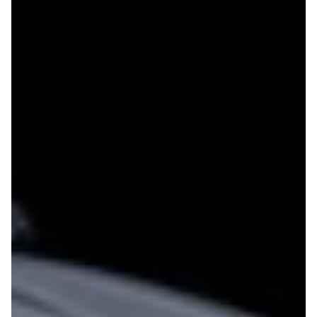
Privatleasing
Elbil
Tilbud
SUV
CX-5
Stationcar
Modeller
A-Klasse
Privatleasing
A180 d
Tilbud
A200
CX-60
A200 d
Anmeldelser
B180 d
Privatleasing
B180
Tilbud
B200
CX-80
B200 d
Modeller
C-Klasse
Anmeldelser
C200
Privatleasing
C220 d
Tilbud
C250
MX-5
C300 e
Modeller
C350 e
Anmeldelser
C43
Privatleasing
C63
Tilbud
CLA200