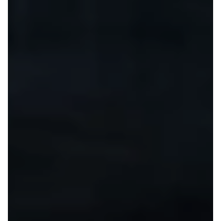
Seat
Se alle Seat
SUV
Mii
Ibiza
Leon
Toledo
Ateca
Arona
Tarraco
Skoda
Se alle Skoda
Elbil
SUV
Citigo
Elroq
Enyaq
Fabia
Kamiq
Karoq