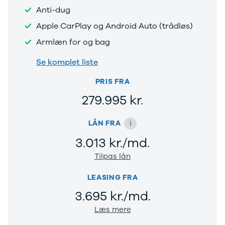
Anti-dug
Viborg
Århus
Apple CarPlay og Android Auto (trådløs)
Jylland
Armlæn for og bag
Sjælland
Midtjylland
Se komplet liste
København
Syd- og
PRIS FRA
Sønderjylland
279.995 kr.
Nordsjælland
Privatleasing
Se alle biler
i
LÅN FRA
Elbiler
3.013 kr./md.
Budget op til
4.000 kr.
Tilpas lån
Ford
Hyundai
LEASING FRA
Kia
3.695 kr./md.
Polestar
VW
Læs mere
Vis alle