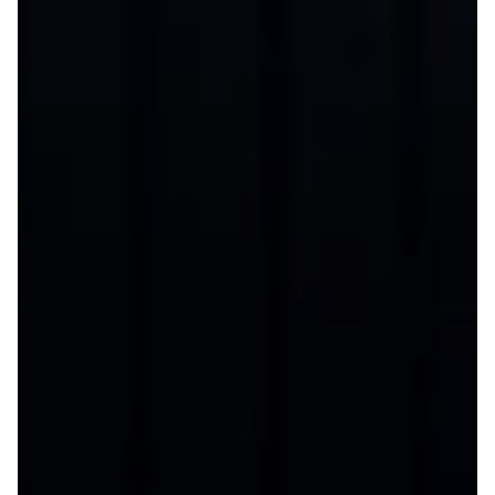
4 Electric
L3 Van
Modeller
Transit 350
Anmeldelser
L3 Chassis
Privatleasing
Transit 350
Tilbud
L4 Chassis
Megane
E-Transit 350
Electric
L2 Van
Anmeldelser
E-Transit 350
Privatleasing
L3 Van
Tilbud
Tourneo
Scenic
Custom 320S
Electric
Tourneo
Modeller
Custom 340L
Anmeldelser
Honda
Privatleasing
Se alle Honda
Tilbud
Jazz
Zeekr
Civic
X
Accord
Modeller
CR-V
Anmeldelser
Hyundai