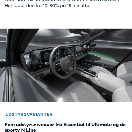
Amarok
Her lader den fra 10-80% på 18 minutter.
Arteon
California
Crafter
Golf
Sportsvan
T-Cross
The Beetle
Transporter
e-Transporter
Caddy Maxi
Volvo
Se alle Volvo
Elbil
SUV
Stationcar
EX30
XC40
UDSTYRSVARIANTER
EX40
C40
Fem udstyrsniveauer fra Essential til Ultimate og de
sporty N Line
EC40