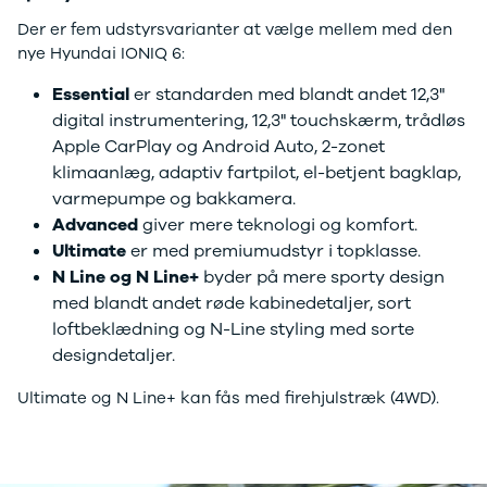
XC60
Der er fem udstyrsvarianter at vælge mellem med den
EX90
nye Hyundai IONIQ 6:
XC90
V40
Essential
er standarden med blandt andet 12,3"
V60
digital instrumentering, 12,3" touchskærm, trådløs
V90
Apple CarPlay og Android Auto, 2-zonet
S60
klimaanlæg, adaptiv fartpilot, el-betjent bagklap,
S90
varmepumpe og bakkamera.
XPENG
Advanced
giver mere teknologi og komfort.
G6
Ultimate
er med premiumudstyr i topklasse.
P7
N Line og N
Line+
byder på mere sporty design
Zeekr
med blandt andet røde kabinedetaljer, sort
7X
001
loftbeklædning og N-Line styling med sorte
Biltyper
designdetaljer.
Se alle
Ultimate og N Line+ kan fås med firehjulstræk (4WD).
biltyper
Benzinbil
Dieselbil
Hybrid