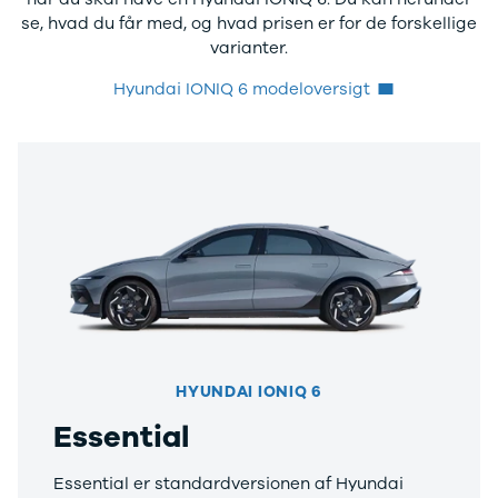
Skoda
se, hvad du får med, og hvad prisen er for de forskellige
Tesla
varianter.
Volvo
VW
Hyundai IONIQ 6 modeloversigt
Budget
Se alle biler
Billig bil
under
100.000 kr.
100.000 -
200.000 kr.
200.000 -
300.000 kr.
300.000 -
400.000 kr.
400.000 -
HYUNDAI IONIQ 6
500.000 kr.
Essential
Over 500.000
kr.
Billig elbil
Essential er standardversionen af Hyundai