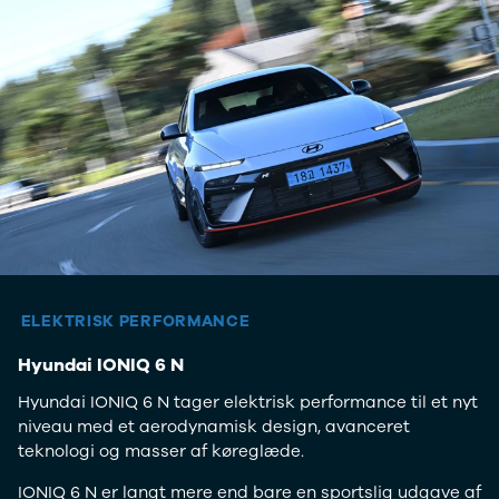
Lille bil
SUV
Crossover
Stationcar
Hatchback
Sedan
7 personers
biler
Varebiler
Cabriolet
Biler med
automatgear
SUV med
ELEKTRISK PERFORMANCE
automatgear
Hybridbiler
Hyundai IONIQ 6 N
med
automatgear
Hyundai IONIQ 6 N tager elektrisk performance til et nyt
Elbiler
niveau med et aerodynamisk design, avanceret
Se alle elbiler
teknologi og masser af køreglæde.
Elbil SUV
IONIQ 6 N er langt mere end bare en sportslig udgave af
Lille elbil