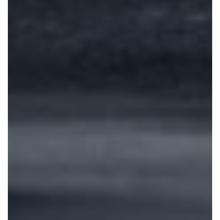
4
Porsche
Se alle
Porsche
Macan S
Panamera
Turbo S
Taycan Turbo
911 Carrera
4S
Renault
Se alle
Renault
Elbil
SUV
Twingo
Clio IV
Clio V
Captur
Zoe
Megane III