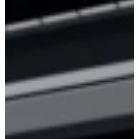
Anmeldelser
EV3
Privatleasing
EV4
Tilbud
EV6
3
EV9
Modeller
Niro
Anmeldelser
e-Niro
Privatleasing
Picanto
Tilbud
Ceed
4
Rio
Modeller
Optima
Anmeldelser
Sorento
Privatleasing
Sportage
Tilbud
Stonic
5
Venga
Modeller
XCeed
Anmeldelser
ProCeed
Privatleasing
Land Rover
Tilbud
Se alle Land
Mazda
Rover
6e
Range Rover
Modeller
Sport