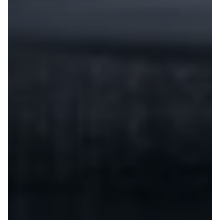
Megane IV
Scenic
Scenic III
Kadjar
Talisman
Espace
Arkana
Megane
Clio III
Kangoo
Master IV T35
Grand Scenic
IV
Scenic IV
Trafic
Trafic T29
Master IV T33
Express
Scenic E-
Tech Electric