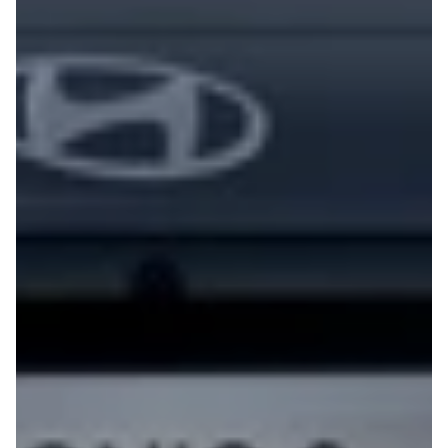
Modeller
Sprinter 319
Anmeldelser
Vito 111
Privatleasing
Vito 114
Tilbud
Vito 116
Suzuki
B250 e
Swift
EQE300
Modeller
GLE400 d
Anmeldelser
C200 d
Privatleasing
MG
Tilbud
Se alle MG
S-Cross
Elbil
Modeller
ZS
Anmeldelser
Mini
Privatleasing
Se alle Mini
Tilbud
Elbil
Vitara
Cooper
Modeller
Cooper SE
Anmeldelser
Cooper S
Privatleasing
Mitsubishi
Tilbud
Se alle