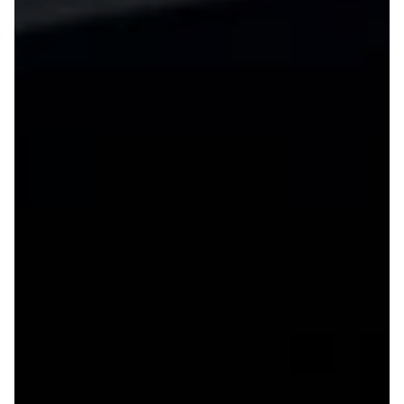
Anmeldelser
Lexus
Privatleasing
Se alle Lexus
Tilbud
CT200h
CX-6e
Mazda
Modeller
Se alle
Anmeldelser
Mazda
Privatleasing
Elbil
Tilbud
SUV
Mazda-2
CX-5
Modeller
CX-30
Anmeldelser
CX-3
Privatleasing
2
Tilbud
3
Mazda-3
6
Modeller
MX-30
Anmeldelser
MX-5
Privatleasing
CX-60
Tilbud
Mercedes
CX-30
Se alle
Anmeldelser
Mercedes