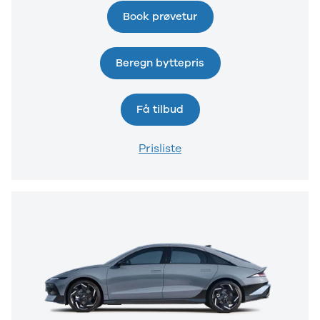
brugte biler
Book prøvetur
Vis alle
brugte elbiler
Privatleasing
Beregn byttepris
guide
Oversigt
Sådan
Få tilbud
foregår
privatleasing
Prisliste
Biler til
privatleasing
Service og
værksted
Tjekliste til
dig
Kontakt os
Lån til bilen
Sælg os din
bil
Elektriske