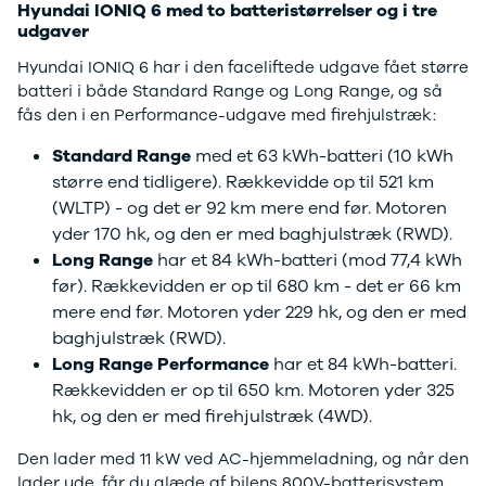
Elbil
Hyundai IONIQ 6 med to batteristørrelser og i tre
udgaver
SUV
ID.3
Hyundai IONIQ 6 har i den faceliftede udgave fået større
ID.4
batteri i både Standard Range og Long Range, og så
ID.5
fås den i en Performance-udgave med firehjulstræk:
ID.7
ID. Buzz
Standard Range
med et 63 kWh-batteri (10 kWh
Up!
større end tidligere). Rækkevidde op til 521 km
e-Up!
(WLTP) - og det er 92 km mere end før. Motoren
Polo
yder 170 hk, og den er med baghjulstræk (RWD).
Golf VI
Long Range
har et 84 kWh-batteri (mod 77,4 kWh
Golf VII
før). Rækkevidden er op til 680 km - det er 66 km
e-Golf VII
mere end før. Motoren yder 229 hk, og den er med
Golf VIII
baghjulstræk (RWD).
Touran
Long Range Performance
har et 84 kWh-batteri.
Passat
Rækkevidden er op til 650 km. Motoren yder 325
T-Roc
hk, og den er med firehjulstræk (4WD).
Tiguan
Tiguan
Den lader med 11 kW ved AC-hjemmeladning, og når den
Allspace
lader ude, får du glæde af bilens 800V-batterisystem.