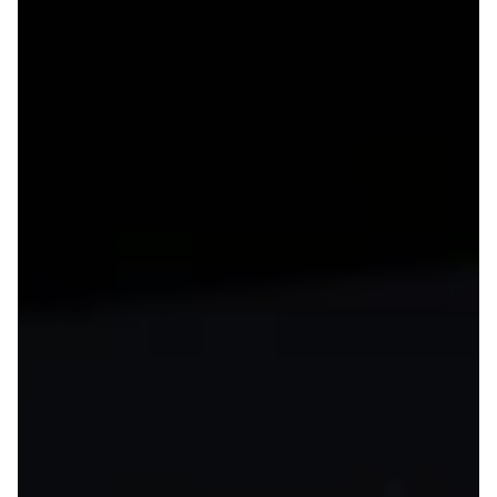
Anmeldelser
Tipo
Privatleasing
Doblo Cargo
Tilbud
Ducato 33
IONIQ 5 N
Ducato 35
Modeller
Talento
Anmeldelser
Ford
Privatleasing
Se alle Ford
Tilbud
Elbil
IONIQ 6
SUV
Modeller
Stationcar
Anmeldelser
B-Max
Privatleasing
Bronco
Tilbud
C-Max
IONIQ 6 N
Capri
Modeller
Grand C-Max
Anmeldelser
EcoSport
Privatleasing
Explorer
Tilbud
F-150
IONIQ 9
Fiesta
Modeller
Focus