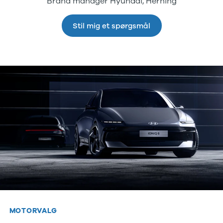
Brand manager Hyundai, Herning
Se alle Tesla
Model 3
Stil mig et spørgsmål
Model Y
Model X
Toyota
Se alle
Toyota
Auris
Avensis
Aygo
Aygo X
BZ4X
C-HR
Camry
Corolla
Hilux
RAV4
Yaris
VW
MOTORVALG
Se alle VW