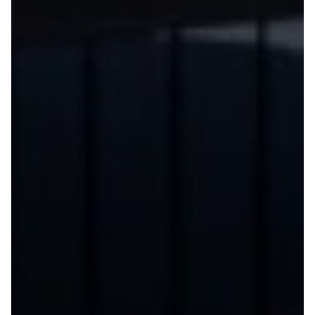
Anmeldelser
Galaxy
Privatleasing
Ka
Tilbud
Kuga
STARIA
Mondeo
BAYON
Mustang
Modeller
Mustang
Anmeldelser
Mach-E
Privatleasing
Puma
Tilbud
S-Max
Renault
Ranger
Twingo
Ranger
Electric
Raptor
Modeller
Transit
Anmeldelser
Courier
Privatleasing
Transit
Tilbud
Connect
5 Electric
Transit
Modeller
Custom
Anmeldelser
Transit 350
Privatleasing
L2 Van
Tilbud
Transit 350