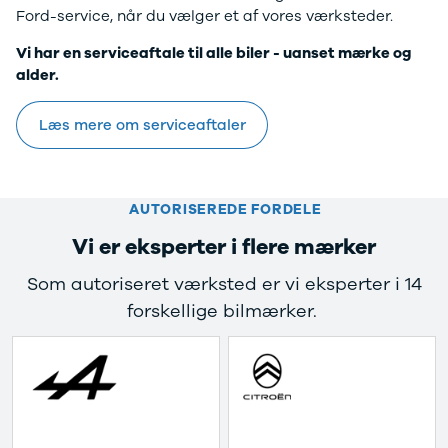
Privatleasing
Elbil
Ford-service, når du vælger et af vores værksteder.
Tilbud
SUV
CX-5
Stationcar
Vi har en serviceaftale til alle biler - uanset mærke og
Modeller
A-Klasse
alder.
Privatleasing
A180 d
Tilbud
A200
Læs mere om serviceaftaler
CX-60
A200 d
Anmeldelser
B180 d
Privatleasing
B180
Tilbud
B200
AUTORISEREDE FORDELE
CX-80
B200 d
Vi er eksperter i flere mærker
Modeller
C-Klasse
Anmeldelser
C200
Som autoriseret værksted er vi eksperter i 14
Privatleasing
C220 d
forskellige bilmærker.
Tilbud
C250
MX-5
C300 e
Modeller
C350 e
Anmeldelser
C43
Privatleasing
C63
Tilbud
CLA200