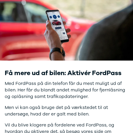
Anmeldelser
EV3
Privatleasing
EV4
Tilbud
EV6
3
EV9
Modeller
Niro
Anmeldelser
e-Niro
Privatleasing
Picanto
Tilbud
Ceed
4
Rio
Modeller
Optima
Anmeldelser
Sorento
Få mere ud af bilen: Aktivér FordPass
Privatleasing
Sportage
Tilbud
Stonic
Med FordPass på din telefon får du mest muligt ud af
5
Venga
bilen. Her får du blandt andet mulighed for fjernlåsning
Modeller
XCeed
og oplåsning samt trafikopdateringer.
Anmeldelser
ProCeed
Privatleasing
Land Rover
Men vi kan også bruge det på værkstedet til at
Tilbud
Se alle Land
undersøge, hvad der er galt med bilen.
Mazda
Rover
Vil du blive klogere på fordelene ved FordPass, og
6e
Range Rover
hvordan du aktivere det, så besøg vores side om
Modeller
Sport