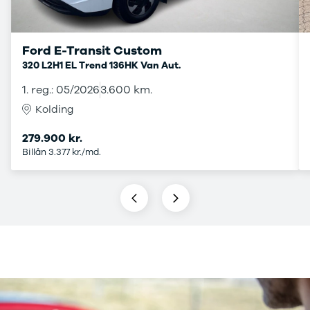
Privatleasing
Se alle
Tilbud
Hyundai
7GT
Elbil
Ford E-Transit Custom
Modeller
Ioniq
320 L2H1 EL Trend 136HK Van Aut.
Anmeldelser
Ioniq 5
Privatleasing
Ioniq 6
1. reg.: 05/2026
3.600 km.
Tilbud
Kona
Kolding
7X
i10
Modeller
i20
279.900 kr.
Anmeldelser
i30
Billån 3.377 kr./md.
Privatleasing
Tucson
Tilbud
Santa Fe
001
Iveco
Modeller
Se alle Iveco
Anmeldelser
Daily
Privatleasing
Kia
Tilbud
Se alle Kia
Polestar
Elbil
2
SUV
Modeller
Stationcar