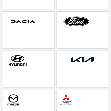
Nissan
CLA220 d
MICRA
CLA45
Modeller
E-klasse
Anmeldelser
E220
Privatleasing
E220 d
Tilbud
E350 d
LEAF
E400
Modeller
E300 de
Anmeldelser
E55
Privatleasing
GLA200
ARIYA
GLA250 e
Modeller
GLC250 d
Anmeldelser
GLC300
Privatleasing
GLC300 de
Tilbud
GLC300 e
Juke
GLC350 d
Modeller
GLC350 e
Anmeldelser
EQA-klasse
Privatleasing
EQC400
Tilbud
Sprinter 314
Qashqai
Sprinter 317