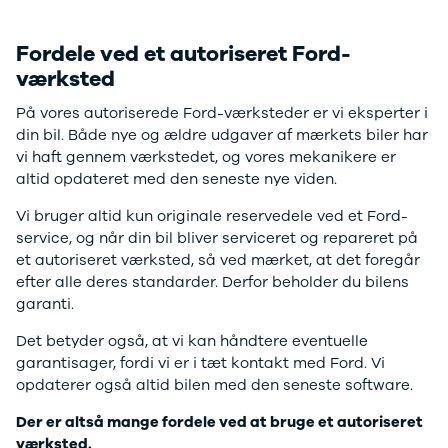
Anmeldelser
Galaxy
Privatleasing
Ka
Fordele ved et autoriseret Ford-
Tilbud
Kuga
STARIA
Mondeo
værksted
BAYON
Mustang
På vores autoriserede Ford-værksteder er vi eksperter i
Modeller
Mustang
din bil. Både nye og ældre udgaver af mærkets biler har
Anmeldelser
Mach-E
vi haft gennem værkstedet, og vores mekanikere er
Privatleasing
Puma
altid opdateret med den seneste nye viden.
Tilbud
S-Max
Renault
Ranger
Vi bruger altid kun originale reservedele ved et Ford-
Twingo
Ranger
service, og når din bil bliver serviceret og repareret på
Electric
Raptor
et autoriseret værksted, så ved mærket, at det foregår
Modeller
Transit
efter alle deres standarder. Derfor beholder du bilens
Anmeldelser
Courier
garanti.
Privatleasing
Transit
Tilbud
Connect
Det betyder også, at vi kan håndtere eventuelle
5 Electric
Transit
garantisager, fordi vi er i tæt kontakt med Ford. Vi
Modeller
Custom
opdaterer også altid bilen med den seneste software.
Anmeldelser
Transit 350
Der er altså mange fordele ved at bruge et autoriseret
Privatleasing
L2 Van
værksted.
Tilbud
Transit 350