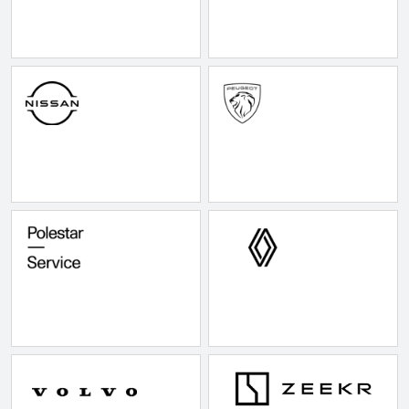
Modeller
Sprinter 319
Anmeldelser
Vito 111
Privatleasing
Vito 114
Tilbud
Vito 116
Suzuki
B250 e
Swift
EQE300
Modeller
GLE400 d
Anmeldelser
C200 d
Privatleasing
MG
Tilbud
Se alle MG
S-Cross
Elbil
Modeller
ZS
Anmeldelser
Mini
Privatleasing
Se alle Mini
Tilbud
Elbil
Vitara
Cooper
Modeller
Cooper SE
Anmeldelser
Cooper S
Privatleasing
Mitsubishi
Tilbud
Se alle