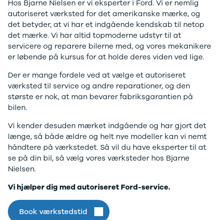
F-150
SUV
VW
Hos Bjarne Nielsen er vi eksperter i Ford. Vi er nemlig
Modeller
Stationcar
H
autoriseret værksted for det amerikanske mærke, og
Anmeldelser
1-serie
Vo
Find Ford-værksted
det betyder, at vi har et indgående kendskab til netop
Alpine
2-serie
H
det mærke. Vi har altid topmoderne udstyr til at
A290
3-serie
XP
servicere og reparere bilerne med, og vores mekanikere
Modeller
4-serie
Bi
er løbende på kursus for at holde deres viden ved lige.
Anmeldelser
5-serie
Yd
Der er mange fordele ved at vælge et autoriseret
Privatleasing
640i
Ai
værksted til service og andre reparationer, og den
Tilbud
X1
Bi
største er nok, at man bevarer fabriksgarantien på
A390
X2
Br
bilen.
Modeller
X3
Bu
Anmeldelser
X5
s
Vi kender desuden mærket indgående og har gjort det
Privatleasing
iX
D
længe, så både ældre og helt nye modeller kan vi nemt
Tilbud
iX1
Fæ
håndtere på værkstedet. Så vil du have eksperter til at
Dacia
iX3
Gl
se på din bil, så vælg vores værksteder hos Bjarne
Sandero
i3
Gr
Nielsen.
Modeller
i3s
se
Anmeldelser
i4
Ke
Vi hjælper dig med autoriseret Ford-service.
Privatleasing
Z4
La
Tilbud
BYD
Re
Book værkstedstid
Duster
Se alle BYD
væ