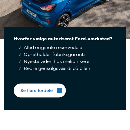
Anmeldelser
Tipo
Privatleasing
Doblo Cargo
Tilbud
Ducato 33
IONIQ 5 N
Ducato 35
Modeller
Talento
Anmeldelser
Ford
Hvorfor vælge autoriseret Ford-værksted?
Privatleasing
Se alle Ford
Altid originale reservedele
Tilbud
Elbil
Opretholder fabriksgaranti
IONIQ 6
SUV
Modeller
Stationcar
Nyeste viden hos mekanikere
Anmeldelser
B-Max
Bedre gensalgsværdi på bilen
Privatleasing
Bronco
Tilbud
C-Max
IONIQ 6 N
Capri
Se flere fordele
Modeller
Grand C-Max
Anmeldelser
EcoSport
Privatleasing
Explorer
Tilbud
F-150
IONIQ 9
Fiesta
Modeller
Focus