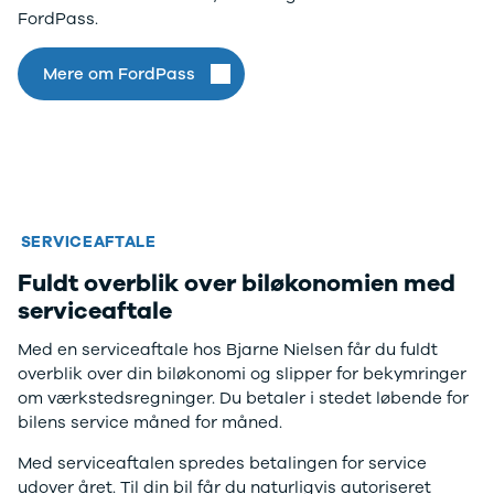
FordPass.
Anmeldelser
Lexus
Privatleasing
Se alle Lexus
Tilbud
CT200h
Mere om FordPass
CX-6e
Mazda
Modeller
Se alle
Anmeldelser
Mazda
Privatleasing
Elbil
Tilbud
SUV
Mazda-2
CX-5
Modeller
CX-30
SERVICEAFTALE
Anmeldelser
CX-3
Fuldt overblik over biløkonomien med
Privatleasing
2
serviceaftale
Tilbud
3
Mazda-3
6
Med en serviceaftale hos Bjarne Nielsen får du fuldt
Modeller
MX-30
overblik over din biløkonomi og slipper for bekymringer
Anmeldelser
MX-5
om værkstedsregninger. Du betaler i stedet løbende for
Privatleasing
CX-60
bilens service måned for måned.
Tilbud
Mercedes
CX-30
Se alle
Med serviceaftalen spredes betalingen for service
Anmeldelser
Mercedes
udover året. Til din bil får du naturligvis autoriseret