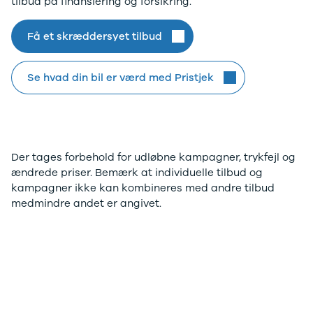
tilbud på finansiering og forsikring.
Modeller
Elbil
Si
Anmeldelser
Atto 3
Sp
Få et skræddersyet tilbud
.
Privatleasing
Han
St
Tilbud
Citroën
U
Jogger
Se alle
& 
Se hvad din bil er værd med Pristjek
Modeller
Citroën
S
Anmeldelser
C1
S
Privatleasing
C3
V
Tilbud
C3 Picasso
Au
Bigster
C4
Bo
Der tages forbehold for udløbne kampagner, trykfejl og
Modeller
C4 Cactus
Le
ændrede priser. Bemærk at individuelle tilbud og
Anmeldelser
C4
O
kampagner ikke kan kombineres med andre tilbud
Privatleasing
SpaceTourer
Se
medmindre andet er angivet.
Tilbud
C5 Aircross
a
Volvo
Jumper 33
Sk
EX30
Jumper 35
Så
Modeller
Grand C4
Gu
Anmeldelser
SpaceTourer
Al
Privatleasing
ë-C4
V
Tilbud
Cupra
S