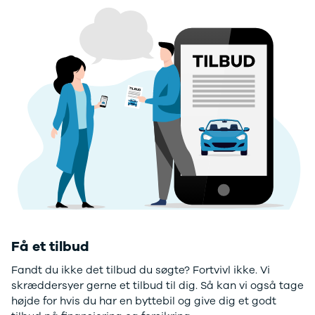
F-150
SUV
VW
Modeller
Stationcar
H
Anmeldelser
1-serie
Vo
Alpine
2-serie
H
A290
3-serie
XP
Modeller
4-serie
Bi
Anmeldelser
5-serie
Yd
Privatleasing
640i
Ai
Tilbud
X1
Bi
A390
X2
Br
Modeller
X3
Bu
Anmeldelser
X5
s
Privatleasing
iX
D
Tilbud
iX1
Fæ
Dacia
iX3
Gl
Sandero
i3
Gr
Få et tilbud
Modeller
i3s
se
Anmeldelser
i4
Ke
Fandt du ikke det tilbud du søgte? Fortvivl ikke. Vi
Privatleasing
Z4
La
skræddersyer gerne et tilbud til dig. Så kan vi også tage
Tilbud
BYD
Re
højde for hvis du har en byttebil og give dig et godt
Duster
Se alle BYD
væ