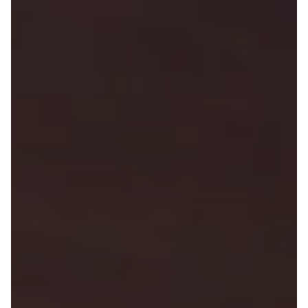
Anmeldelser
Galaxy
Privatleasing
Ka
Tilbud
Kuga
STARIA
Mondeo
BAYON
Mustang
Modeller
Mustang
Anmeldelser
Mach-E
Privatleasing
Puma
Tilbud
S-Max
Renault
Ranger
Twingo
Ranger
Electric
Raptor
Modeller
Transit
Anmeldelser
Courier
Privatleasing
Transit
Tilbud
Connect
5 Electric
Transit
Modeller
Custom
Anmeldelser
Transit 350
Privatleasing
L2 Van
Tilbud
Transit 350