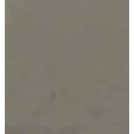
Seat
Se alle Seat
SUV
Mii
Ibiza
Leon
Toledo
Ateca
Arona
Tarraco
Skoda
Se alle Skoda
Elbil
SUV
Citigo
Elroq
Enyaq
Fabia
Kamiq
Karoq