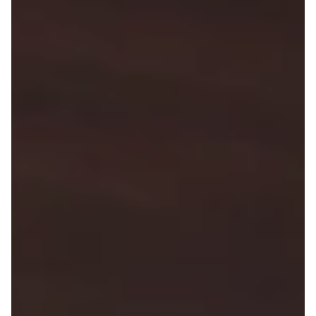
4 Electric
L3 Van
Modeller
Transit 350
Anmeldelser
L3 Chassis
Privatleasing
Transit 350
Tilbud
L4 Chassis
Megane
E-Transit 350
Electric
L2 Van
Anmeldelser
E-Transit 350
Privatleasing
L3 Van
Tilbud
Tourneo
Scenic
Custom 320S
Electric
Tourneo
Modeller
Custom 340L
Anmeldelser
Honda
Privatleasing
Se alle Honda
Tilbud
Jazz
Zeekr
Civic
X
Accord
Modeller
CR-V
Anmeldelser
Hyundai