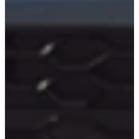
Modeller
Sprinter 319
Anmeldelser
Vito 111
Privatleasing
Vito 114
Tilbud
Vito 116
Suzuki
B250 e
Swift
EQE300
Modeller
GLE400 d
Anmeldelser
C200 d
Privatleasing
MG
Tilbud
Se alle MG
S-Cross
Elbil
Modeller
ZS
Anmeldelser
Mini
Privatleasing
Se alle Mini
Tilbud
Elbil
Vitara
Cooper
Modeller
Cooper SE
Anmeldelser
Cooper S
Privatleasing
Mitsubishi
Tilbud
Se alle