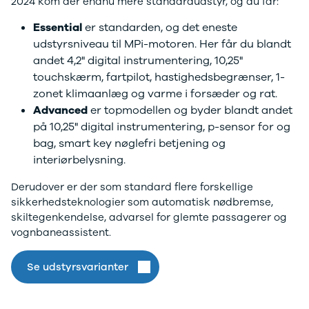
2024 kom der endnu mere standardudstyr, og du får:
XC60
EX90
Essential
er standarden, og det eneste
XC90
udstyrsniveau til MPi-motoren. Her får du blandt
V40
andet 4,2" digital instrumentering, 10,25"
V60
touchskærm, fartpilot, hastighedsbegrænser, 1-
V90
zonet klimaanlæg og varme i forsæder og rat.
S60
Advanced
er topmodellen og byder blandt andet
S90
på 10,25" digital instrumentering, p-sensor for og
XPENG
bag, smart key nøglefri betjening og
G6
interiørbelysning.
P7
Zeekr
Derudover er der som standard flere forskellige
7X
sikkerhedsteknologier som automatisk nødbremse,
001
skiltegenkendelse, advarsel for glemte passagerer og
Biltyper
vognbaneassistent.
Se alle
biltyper
Se udstyrsvarianter
Benzinbil
Dieselbil
Hybrid