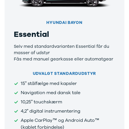
Elbil med
træk
Billig elbil
HYUNDAI BAYON
Audi
BMW
Essential
BYD
Cupra
Selv med standardvarianten Essential får du
Dacia
masser af udstyr
Fiat
Fås med manuel gearkasse eller automatgear
Ford
Hyundai
UDVALGT STANDARDUDSTYR
Kia
Mazda
15” stålfælge med kapsler
Mercedes
Navigation med dansk tale
MG
MINI
10,25” touchskærm
Nissan
4,2” digital instrumentering
Opel
Polestar
Apple CarPlay™ og Android Auto™
Renault
(kablet forbindelse)