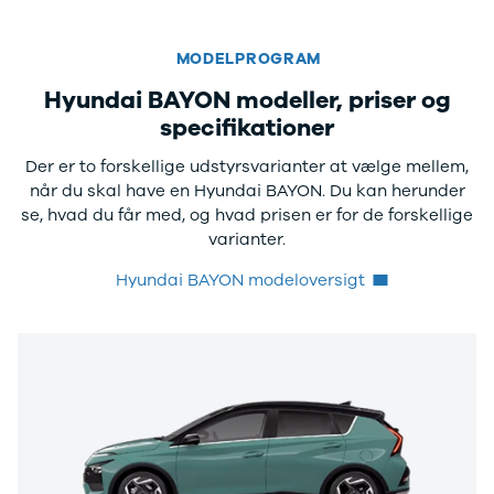
Lille bil
SUV
Crossover
MODELPROGRAM
Stationcar
Hyundai BAYON modeller, priser og
Hatchback
specifikationer
Sedan
7 personers
Der er to forskellige udstyrsvarianter at vælge mellem,
biler
når du skal have en Hyundai BAYON. Du kan herunder
Varebiler
se, hvad du får med, og hvad prisen er for de forskellige
Cabriolet
varianter.
Biler med
automatgear
Hyundai BAYON modeloversigt
SUV med
automatgear
Hybridbiler
med
automatgear
Elbiler
Se alle elbiler
Elbil SUV
Lille elbil