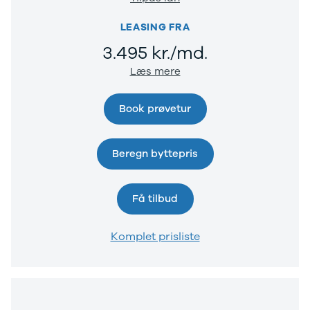
under
250.000 kr.
LEASING FRA
Byer og
3.495 kr./md.
områder
Se alle byer
Læs mere
og områder
Birkerød
Book prøvetur
Esbjerg
Herning
Hillerød
Beregn byttepris
Holbæk
Holstebro
Hørsholm
Få tilbud
Kalundborg
Kolding
Køge
Komplet prisliste
Ringkøbing
Silkeborg
Roskilde
Skive
Slagelse