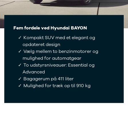
EX40
Se alle Cupra
H
Modeller
Elbil
By
Anmeldelser
Born
Al
Privatleasing
Dacia
Bi
Tilbud
Se alle Dacia
Es
Fem fordele ved Hyundai BAYON
EC40
Elbil
He
Kompakt SUV med et elegant og
Anmeldelser
Spring
Hi
opdateret design
Privatleasing
Sandero og
H
Vælg mellem to benzinmotorer og
Tilbud
Sandero
Ho
mulighed for automatgear
EX60
Stepway
H
Modeller
Sandero
K
To udstyrsniveauer: Essential og
Anmeldelser
Stepway
Ko
Advanced
Privatleasing
Duster
K
Bagagerum på 411 liter
Tilbud
Dokker
Ri
Mulighed for træk op til 910 kg
ES90
Lodgy og
Ro
Modeller
Lodgy
Si
Anmeldelser
Stepway
Sk
Privatleasing
Lodgy
Sl
Tilbud
Stepway
B
EX90
Jogger
Ti
Anmeldelser
Logan og
i 