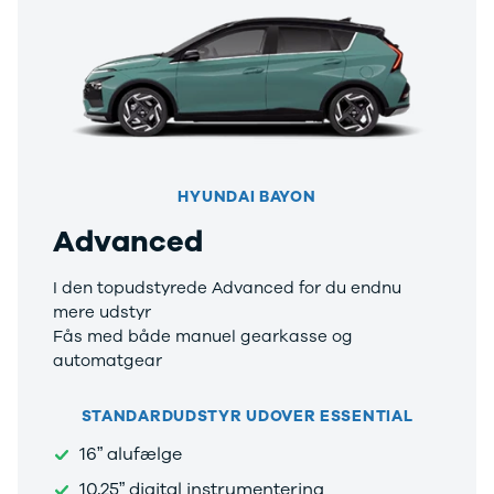
Viborg
Århus
Jylland
Sjælland
Midtjylland
København
Syd- og
Sønderjylland
HYUNDAI BAYON
Nordsjælland
Advanced
Privatleasing
Se alle biler
Elbiler
I den topudstyrede Advanced for du endnu
Budget op til
mere udstyr
4.000 kr.
Fås med både manuel gearkasse og
Ford
automatgear
Hyundai
Kia
STANDARDUDSTYR UDOVER ESSENTIAL
Polestar
16” alufælge
VW
Vis alle
10,25” digital instrumentering