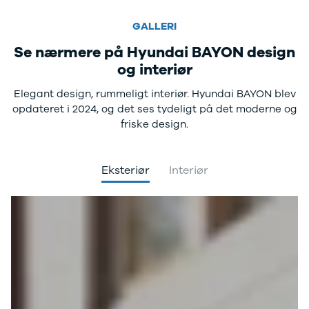
Privatleasing
Logan
ha
GALLERI
Tilbud
Stepway
er
XC-90
Logan
au
Se nærmere på Hyundai BAYON design
Anmeldelser
Stepway
og interiør
Privatleasing
DS
Tilbud
Se alle DS
Elegant design, rummeligt interiør. Hyundai BAYON blev
Hyundai
3
opdateret i 2024, og det ses tydeligt på det moderne og
INSTER
3 Crossback
friske design.
Modeller
5
Anmeldelser
7 Crossback
Privatleasing
Fiat
Eksteriør
Interiør
Tilbud
Se alle Fiat
IONIQ 3
Elbil
KONA
500
Modeller
500C
Anmeldelser
500L
Privatleasing
500L Wagon
Tilbud
Panda
IONIQ 5
500e
Modeller
500X