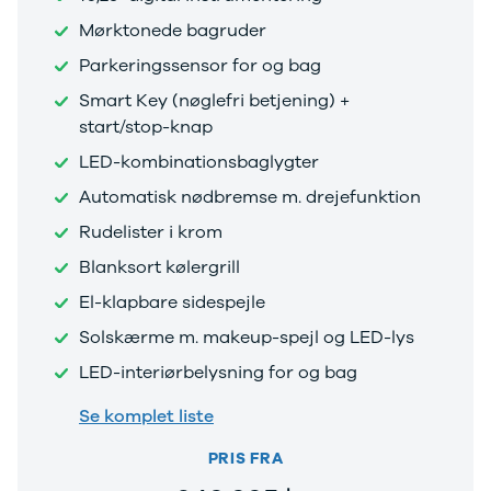
brugte biler
Mørktonede bagruder
Vis alle
brugte elbiler
Parkeringssensor for og bag
Privatleasing
Smart Key (nøglefri betjening) +
guide
start/stop-knap
Oversigt
Sådan
LED-kombinationsbaglygter
foregår
Automatisk nødbremse m. drejefunktion
privatleasing
Biler til
Rudelister i krom
privatleasing
Blanksort kølergrill
Service og
værksted
El-klapbare sidespejle
Tjekliste til
Solskærme m. makeup-spejl og LED-lys
dig
LED-interiørbelysning for og bag
Kontakt os
Lån til bilen
Se komplet liste
Sælg os din
bil
PRIS FRA
Elektriske