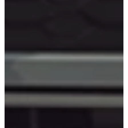
e Vitara
Mitsubishi
Modeller
Outlander
Anmeldelser
Space Star
Privatleasing
Nissan
Tilbud
Se alle
Alle nye biler
Nissan
XPENG
Elbil
L03
Qashqai
Modeller
Ariya
Anmeldelser
Micra
Tilbud
Note
G6
Juke
Modeller
X-Trail
Anmeldelser
Pulsar
Privatleasing
Navara
Tilbud
NV300
P7+
e-NV300
Modeller
Leaf
Anmeldelser
Townstar
Privatleasing
Opel
Tilbud
Se alle Opel