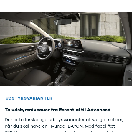
Amarok
Arteon
California
Crafter
Golf
Sportsvan
T-Cross
The Beetle
Transporter
e-Transporter
Caddy Maxi
Volvo
Se alle Volvo
Elbil
SUV
Stationcar
UDSTYRSVARIANTER
EX30
To udstyrsniveauer fra Essential til Advanced
XC40
EX40
Der er to forskellige udstyrsvarianter at vælge mellem,
C40
når du skal have en Hyundai BAYON. Med faceliftet i
EC40