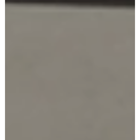
4
Porsche
Se alle
Porsche
Macan S
Panamera
Turbo S
Taycan Turbo
911 Carrera
4S
Renault
Se alle
Renault
Elbil
SUV
Twingo
Clio IV
Clio V
Captur
Zoe
Megane III