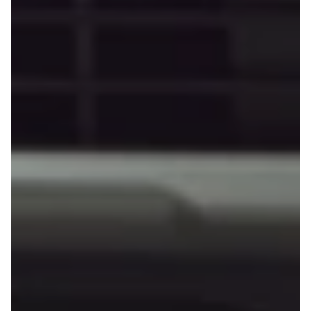
G9
Elbil
Modeller
Adam
Anmeldelser
Karl
Privatleasing
Corsa
Tilbud
Corsa-e
Ladeløsning
Astra
til elbil
Mokka
Oversigt
Mokka-e
Clever
Mokka X
ladeløsning
Insignia
Ladekabler
Crossland
til elbilen
Crossland X
Ladeløsning
Grandland X
til plug-in
Movano
hybrid
Vivaro
Ladeguide til
Zafira-e Life
elbil
Zafira Tourer
Udlevering
Peugeot
af ny bil
Se alle
Peugeot