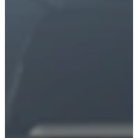
Anmeldelser
Lexus
Privatleasing
Se alle Lexus
Tilbud
CT200h
CX-6e
Mazda
Modeller
Se alle
Anmeldelser
Mazda
Privatleasing
Elbil
Tilbud
SUV
Mazda-2
CX-5
Modeller
CX-30
Anmeldelser
CX-3
Privatleasing
2
Tilbud
3
Mazda-3
6
Modeller
MX-30
Anmeldelser
MX-5
Privatleasing
CX-60
Tilbud
Mercedes
CX-30
Se alle
Anmeldelser
Mercedes