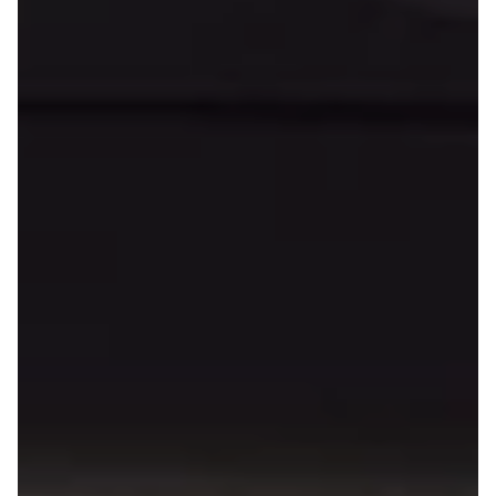
108
208
E-208
2008
308
3008
5008
508
Boxer 435
E-2008
e-Expert
Boxer 335
Boxer 333
Boxer 330
Expert
Polestar
Se alle
Polestar
Elbil
2