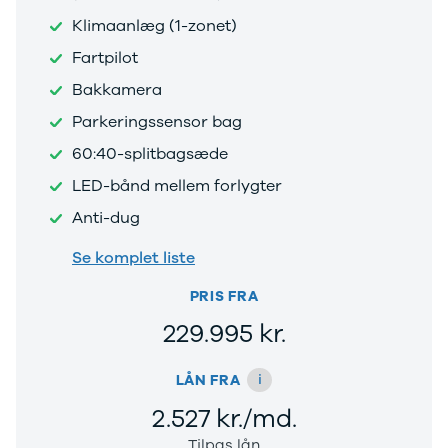
Skoda
Klimaanlæg (1-zonet)
Tesla
Volvo
Fartpilot
VW
Bakkamera
Budget
Parkeringssensor bag
Se alle biler
Billig bil
60:40-splitbagsæde
under
LED-bånd mellem forlygter
100.000 kr.
100.000 -
Anti-dug
200.000 kr.
200.000 -
Se komplet liste
300.000 kr.
PRIS FRA
300.000 -
400.000 kr.
229.995 kr.
400.000 -
500.000 kr.
i
LÅN FRA
Over 500.000
kr.
2.527 kr./md.
Billig elbil
Tilpas lån