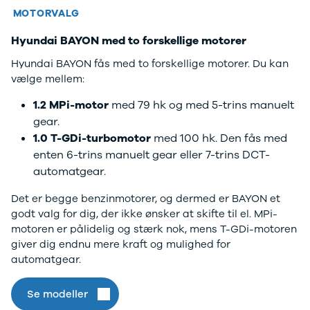
Elbil
MOTORVALG
SUV
ID.3
Hyundai BAYON med to forskellige motorer
ID.4
Hyundai BAYON fås med to forskellige motorer. Du kan
ID.5
vælge mellem:
ID.7
ID. Buzz
1.2 MPi-motor
med 79 hk og med 5-trins manuelt
Up!
gear.
e-Up!
1.0 T-GDi-turbomotor
med 100 hk. Den fås med
Polo
enten 6-trins manuelt gear eller 7-trins DCT-
Golf VI
automatgear.
Golf VII
e-Golf VII
Det er begge benzinmotorer, og dermed er BAYON et
Golf VIII
godt valg for dig, der ikke ønsker at skifte til el. MPi-
Touran
motoren er pålidelig og stærk nok, mens T-GDi-motoren
Passat
giver dig endnu mere kraft og mulighed for
T-Roc
automatgear.
Tiguan
Tiguan
Se modeller
Allspace