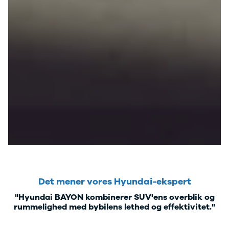
Kodiaq
Octavia
Rapid
Scala
Superb
Smart
Se alle Smart
Subaru
Se alle
Subaru
Forrester
Suzuki
Se alle Suzuki
Splash
Swift
Baleno
Det mener vores Hyundai-ekspert
Ignis
S-Cross
"Hyundai BAYON kombinerer SUV'ens overblik og
Vitara
rummelighed med bybilens lethed og effektivitet."
Celerio
Tesla