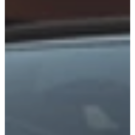
Anmeldelser
EV3
Privatleasing
EV4
Tilbud
EV6
3
EV9
Modeller
Niro
Anmeldelser
e-Niro
Privatleasing
Picanto
Tilbud
Ceed
4
Rio
Modeller
Optima
Anmeldelser
Sorento
Privatleasing
Sportage
Tilbud
Stonic
5
Venga
Modeller
XCeed
Anmeldelser
ProCeed
Privatleasing
Land Rover
Tilbud
Se alle Land
Mazda
Rover
6e
Range Rover
Modeller
Sport