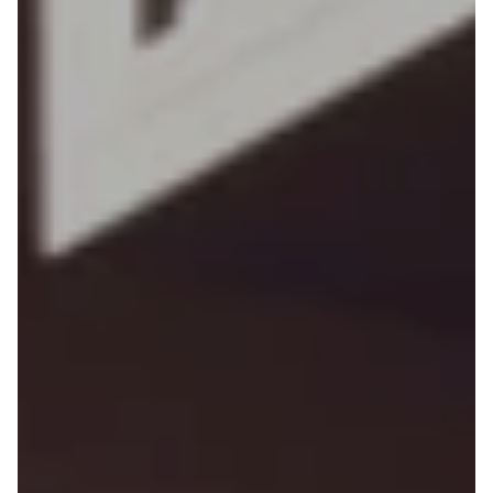
Anmeldelser
Tipo
Privatleasing
Doblo Cargo
Tilbud
Ducato 33
IONIQ 5 N
Ducato 35
Modeller
Talento
Anmeldelser
Ford
Privatleasing
Se alle Ford
Tilbud
Elbil
IONIQ 6
SUV
Modeller
Stationcar
Anmeldelser
B-Max
Privatleasing
Bronco
Tilbud
C-Max
IONIQ 6 N
Capri
Modeller
Grand C-Max
Anmeldelser
EcoSport
Privatleasing
Explorer
Tilbud
F-150
IONIQ 9
Fiesta
Modeller
Focus