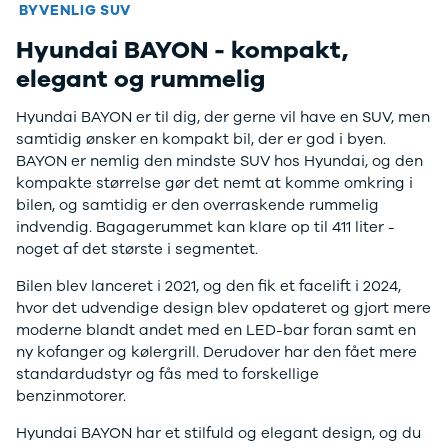
F-150
SUV
VW
BYVENLIG SUV
Modeller
Stationcar
H
Hyundai BAYON - kompakt,
Anmeldelser
1-serie
Vo
Alpine
2-serie
H
elegant og rummelig
A290
3-serie
XP
Modeller
4-serie
Bi
Hyundai BAYON er til dig, der gerne vil have en SUV, men
Anmeldelser
5-serie
Yd
samtidig ønsker en kompakt bil, der er god i byen.
Privatleasing
640i
Ai
BAYON er nemlig den mindste SUV hos Hyundai, og den
Tilbud
X1
Bi
kompakte størrelse gør det nemt at komme omkring i
A390
X2
Br
bilen, og samtidig er den overraskende rummelig
Modeller
X3
Bu
indvendig. Bagagerummet kan klare op til 411 liter -
Anmeldelser
X5
s
noget af det største i segmentet.
Privatleasing
iX
D
Bilen blev lanceret i 2021, og den fik et facelift i 2024,
Tilbud
iX1
Fæ
hvor det udvendige design blev opdateret og gjort mere
Dacia
iX3
Gl
moderne blandt andet med en LED-bar foran samt en
Sandero
i3
Gr
ny kofanger og kølergrill. Derudover har den fået mere
Modeller
i3s
se
standardudstyr og fås med to forskellige
Anmeldelser
i4
Ke
benzinmotorer.
Privatleasing
Z4
La
Tilbud
BYD
Re
Hyundai BAYON har et stilfuld og elegant design, og du
Duster
Se alle BYD
væ