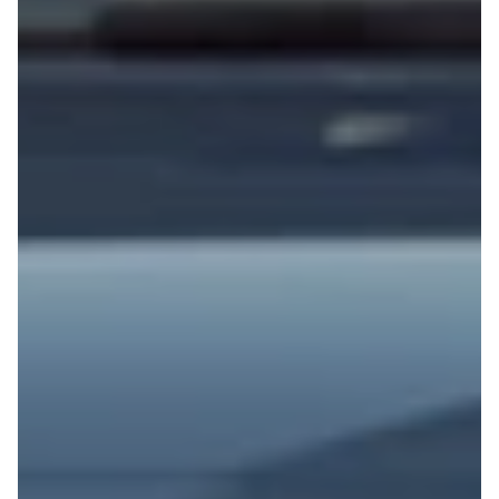
Privatleasing
Elbil
Tilbud
SUV
CX-5
Stationcar
Modeller
A-Klasse
Privatleasing
A180 d
Tilbud
A200
CX-60
A200 d
Anmeldelser
B180 d
Privatleasing
B180
Tilbud
B200
CX-80
B200 d
Modeller
C-Klasse
Anmeldelser
C200
Privatleasing
C220 d
Tilbud
C250
MX-5
C300 e
Modeller
C350 e
Anmeldelser
C43
Privatleasing
C63
Tilbud
CLA200