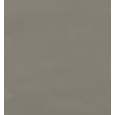
Megane IV
Scenic
Scenic III
Kadjar
Talisman
Espace
Arkana
Megane
Clio III
Kangoo
Master IV T35
Grand Scenic
IV
Scenic IV
Trafic
Trafic T29
Master IV T33
Express
Scenic E-
Tech Electric