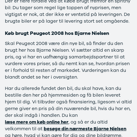
Der er flere fordele ved at købe brugt fremfor en spritny
EX40
Se alle Cupra
H
bil: Du tager som regel lige toppen af nyprisen, men
Modeller
Elbil
By
vigtigst er nok, at der ikke er ventetid på leveringen. De
Anmeldelser
Born
Al
brugte biler er på lager til levering stort set omgående.
Privatleasing
Dacia
Bi
Tilbud
Se alle Dacia
Es
Køb brugt Peugeot 2008 hos Bjarne Nielsen
EC40
Elbil
He
Anmeldelser
Spring
Hi
Skal Peugeot 2008 være din nye bil, så finder du den
Privatleasing
Sandero og
H
brugt her hos Bjarne Nielsen. Vi sætter altid en skarp
Tilbud
Sandero
Ho
pris, og vi har en uafhængig samarbejdspartner til at
EX60
Stepway
H
vurdere vores priser, så du nemt kan se, hvordan prisen
Modeller
Sandero
K
er i forhold til resten af markedet. Vurderingen kan du
Anmeldelser
Stepway
Ko
blandt andet se her i oversigten.
Privatleasing
Duster
K
Har du allerede fundet den bil, du skal have, kan du
Tilbud
Dokker
Ri
bestille den her på hjemmesiden og få bilen leveret
ES90
Lodgy og
Ro
hjem til dig. Vi tilbyder også finansiering, ligesom vi altid
Modeller
Lodgy
Si
gerne giver en pris på din nuværende bil, hvis du har en,
Anmeldelser
Stepway
Sk
der skal indgå i handlen. Du kan
Privatleasing
Lodgy
Sl
læse mere om køb online her
, og så er du altid
Tilbud
Stepway
B
velkommen til at
besøge din nærmeste Bjarne Nielsen
EX90
Jogger
Ti
og høre, hvad vi kan gøre for dig og dine bildrømme.
Anmeldelser
Logan og
i 