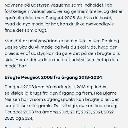
Modeller
Elbil
Si
Navnene på udstyrsniveauerne samt indholdet i de
Anmeldelser
Atto 3
Sp
forskellige niveauer ændrer sig gennem årene, og det er
Privatleasing
Han
St
også tilfældet med Peugeot 2008. Så hvis du læser,
Tilbud
Citroën
U
hvad de nye modeller har, kan du ikke nødvendigvis
Jogger
Se alle
& 
finde det som brugt.
Modeller
Citroën
S
Men det er udstyrsvarianter som Allure, Allure Pack og
Anmeldelser
C1
S
Desire Sky, du vil møde, og hvis du skal vide, hvad der
Privatleasing
C3
V
præcis er af udstyr, kan du gøre det på den brugte bils
Tilbud
C3 Picasso
Au
side. Her er der en liste med alt udstyr, som netop den
Bigster
C4
Bo
model har.
Modeller
C4 Cactus
Le
Anmeldelser
C4
O
Brugte Peugeot 2008 fra årgang 2018-2024
Privatleasing
SpaceTourer
Se
Tilbud
C5 Aircross
a
Peugeot 2008 kom på markedet i 2013 og findes
Volvo
Jumper 33
Sk
selvfølgelig brugt fra den årgang og frem. Hos Bjarne
EX30
Jumper 35
Så
Nielsen har vi som udgangspunkt kun brugte biler, der
Modeller
Grand C4
Gu
er op til seks år gamle. Det vil sige, du kan finde brugt
Anmeldelser
SpaceTourer
Al
Peugeot 2008 fra årgang 2018, 2019, 2020, 2021, 2022,
Privatleasing
ë-C4
V
2023 og 2024.
Tilbud
Cupra
S