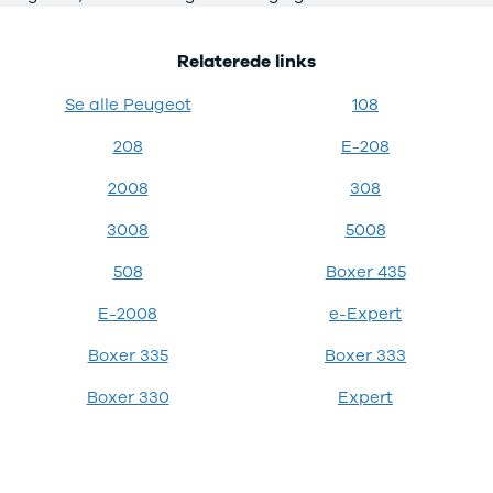
Privatleasing
Logan
ha
Tilbud
Stepway
er
Relaterede links
XC-90
Logan
au
Anmeldelser
Stepway
Se alle Peugeot
108
Privatleasing
DS
Tilbud
Se alle DS
208
E-208
Hyundai
3
2008
308
INSTER
3 Crossback
Modeller
5
3008
5008
Anmeldelser
7 Crossback
Privatleasing
Fiat
508
Boxer 435
Tilbud
Se alle Fiat
E-2008
e-Expert
IONIQ 3
Elbil
KONA
500
Boxer 335
Boxer 333
Modeller
500C
Anmeldelser
500L
Boxer 330
Expert
Privatleasing
500L Wagon
Tilbud
Panda
IONIQ 5
500e
Modeller
500X