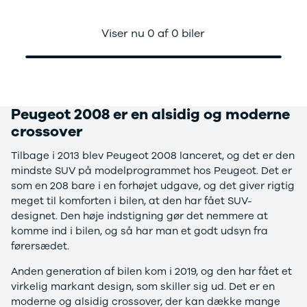
Mach-E
A3
Guides
En
Hos Bjarne Nielsen har vi samlet vores udvalg af brugte
Modeller
A4
Alt om elbiler
Ze
Peugeot 2008 på denne side. Der kan også være
Viser nu 0 af 0 biler
Anmeldelser
A5
Alt om varebiler
Au
modeller fra Bilernes Hus i Silkeborg, fordi de også er en
Privatleasing
A6
Årets Bil
H
del af koncernen Nielsen Car Group. Vi har mere end 30
Tilbud
A7
Skiferie i elbil
BM
års erfaring som bilforhandler og er klar til at svare på
Mustang
A8
Sommerferie med elbil
H
alle dine spørgsmål.
Modeller
Q2
Besøg vores
Cu
Peugeot 2008 er en alsidig og moderne
Anmeldelser
Q3
guideunivers
Bilguiden
Se
Bi
Vi kan klare både finansiering, serviceaftale og
Privatleasing
Q4 e-tron
vores videoguides og
JA
crossover
forsikring, når du køber bil hos os, og vi gennemgår
Tilbud
Q5
gennemgange af nye
Bi
desuden bilen grundigt, inden du får den. Er der fejl og
Tilbage i 2013 blev Peugeot 2008 lanceret, og det er den
Tourneo
Q7
biler på vores youtube-
Ki
mangler, sørger vi for, de bliver udbedret, inden du får
mindste SUV på modelprogrammet hos Peugeot. Det er
Custom
S3
kanal Bilguiden.
H
bilen, og du kan være rolig ved, at der nok skal være
som en 208 bare i en forhøjet udgave, og det giver rigtig
Modeller
SQ5
Ni
mange kilometer tilbage i bilen.
meget til komforten i bilen, at den har fået SUV-
Anmeldelser
SQ7
Bi
designet. Den høje indstigning gør det nemmere at
Tilbud
e-tron
OM
komme ind i bilen, og så har man et godt udsyn fra
E-Tourneo
TT
Bi
førersædet.
Custom
S5
SE
Modeller
BMW
H
Anden generation af bilen kom i 2019, og den har fået et
Anmeldelser
Se alle BMW
Sk
virkelig markant design, som skiller sig ud. Det er en
Tilbud
Elbil
Bi
moderne og alsidig crossover, der kan dække mange