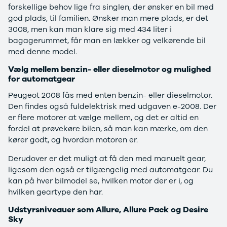
F-150
SUV
VW
forskellige behov lige fra singlen, der ønsker en bil med
Modeller
Stationcar
H
god plads, til familien. Ønsker man mere plads, er det
Anmeldelser
1-serie
Vo
3008, men kan man klare sig med 434 liter i
Alpine
2-serie
H
bagagerummet, får man en lækker og velkørende bil
A290
3-serie
XP
med denne model.
Modeller
4-serie
Bi
Anmeldelser
5-serie
Yd
Vælg mellem benzin- eller dieselmotor og mulighed
for automatgear
Privatleasing
640i
Ai
Tilbud
X1
Bi
Peugeot 2008 fås med enten benzin- eller dieselmotor.
A390
X2
Br
Den findes også fuldelektrisk med udgaven e-2008. Der
Modeller
X3
Bu
er flere motorer at vælge mellem, og det er altid en
Anmeldelser
X5
s
fordel at prøvekøre bilen, så man kan mærke, om den
Privatleasing
iX
D
kører godt, og hvordan motoren er.
Tilbud
iX1
Fæ
Dacia
iX3
Gl
Derudover er det muligt at få den med manuelt gear,
Sandero
i3
Gr
ligesom den også er tilgængelig med automatgear. Du
Modeller
i3s
se
kan på hver bilmodel se, hvilken motor der er i, og
Anmeldelser
i4
Ke
hvilken geartype den har.
Privatleasing
Z4
La
Udstyrsniveauer som Allure, Allure Pack og Desire
Tilbud
BYD
Re
Sky
Duster
Se alle BYD
væ