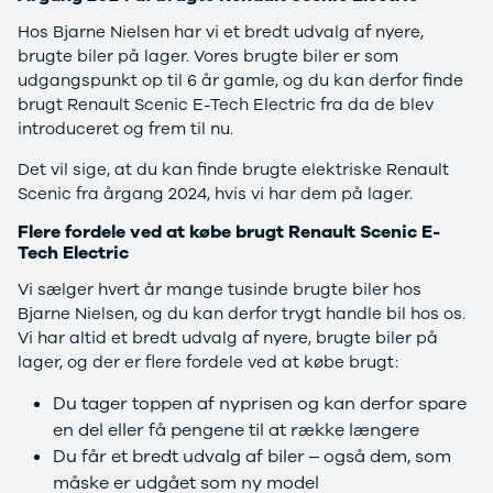
Privatleasing
Se alle
Hos Bjarne Nielsen har vi et bredt udvalg af nyere,
Tilbud
Hyundai
brugte biler på lager. Vores brugte biler er som
7GT
Elbil
udgangspunkt op til 6 år gamle, og du kan derfor finde
Modeller
Ioniq
brugt Renault Scenic E-Tech Electric fra da de blev
Anmeldelser
Ioniq 5
introduceret og frem til nu.
Privatleasing
Ioniq 6
Tilbud
Kona
Det vil sige, at du kan finde brugte elektriske Renault
7X
i10
Scenic fra årgang 2024, hvis vi har dem på lager.
Modeller
i20
Anmeldelser
i30
Flere fordele ved at købe brugt Renault Scenic E-
Tech Electric
Privatleasing
Tucson
Tilbud
Santa Fe
Vi sælger hvert år mange tusinde brugte biler hos
001
Iveco
Bjarne Nielsen, og du kan derfor trygt handle bil hos os.
Modeller
Se alle Iveco
Vi har altid et bredt udvalg af nyere, brugte biler på
Anmeldelser
Daily
lager, og der er flere fordele ved at købe brugt:
Privatleasing
Kia
Tilbud
Se alle Kia
Du tager toppen af nyprisen og kan derfor spare
Polestar
Elbil
en del eller få pengene til at række længere
2
SUV
Du får et bredt udvalg af biler – også dem, som
Modeller
Stationcar
måske er udgået som ny model