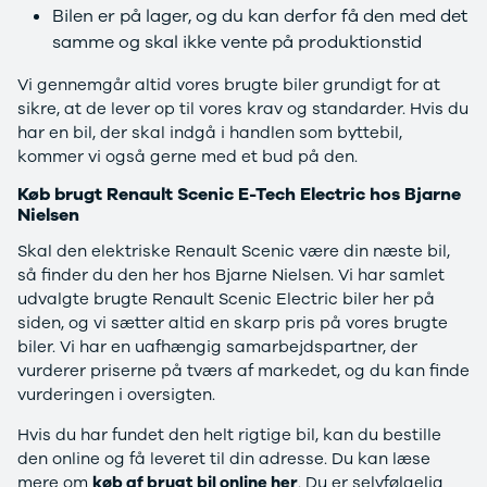
Anmeldelser
EV3
Bilen er på lager, og du kan derfor få den med det
Privatleasing
EV4
samme og skal ikke vente på produktionstid
Tilbud
EV6
3
EV9
Vi gennemgår altid vores brugte biler grundigt for at
Modeller
Niro
sikre, at de lever op til vores krav og standarder. Hvis du
Anmeldelser
e-Niro
har en bil, der skal indgå i handlen som byttebil,
Privatleasing
Picanto
kommer vi også gerne med et bud på den.
Tilbud
Ceed
Køb brugt Renault Scenic E-Tech Electric hos Bjarne
4
Rio
Nielsen
Modeller
Optima
Anmeldelser
Sorento
Skal den elektriske Renault Scenic være din næste bil,
Privatleasing
Sportage
så finder du den her hos Bjarne Nielsen. Vi har samlet
Tilbud
Stonic
udvalgte brugte Renault Scenic Electric biler her på
5
Venga
siden, og vi sætter altid en skarp pris på vores brugte
Modeller
XCeed
biler. Vi har en uafhængig samarbejdspartner, der
Anmeldelser
ProCeed
vurderer priserne på tværs af markedet, og du kan finde
Privatleasing
Land Rover
vurderingen i oversigten.
Tilbud
Se alle Land
Mazda
Rover
Hvis du har fundet den helt rigtige bil, kan du bestille
6e
Range Rover
den online og få leveret til din adresse. Du kan læse
Modeller
Sport
mere om
køb af brugt bil online her
. Du er selvfølgelig