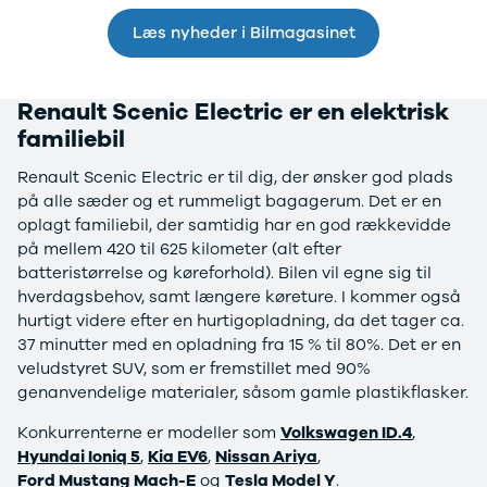
Anmeldelser
Galaxy
Privatleasing
Ka
Læs nyheder i Bilmagasinet
Tilbud
Kuga
STARIA
Mondeo
BAYON
Mustang
Renault Scenic Electric er en elektrisk
Modeller
Mustang
familiebil
Anmeldelser
Mach-E
Privatleasing
Puma
Renault Scenic Electric er til dig, der ønsker god plads
Tilbud
S-Max
på alle sæder og et rummeligt bagagerum. Det er en
Renault
Ranger
oplagt familiebil, der samtidig har en god rækkevidde
Twingo
Ranger
på mellem 420 til 625 kilometer (alt efter
Electric
Raptor
batteristørrelse og køreforhold). Bilen vil egne sig til
Modeller
Transit
hverdagsbehov, samt længere køreture. I kommer også
Anmeldelser
Courier
hurtigt videre efter en hurtigopladning, da det tager ca.
Privatleasing
Transit
37 minutter med en opladning fra 15 % til 80%. Det er en
Tilbud
Connect
veludstyret SUV, som er fremstillet med 90%
5 Electric
Transit
genanvendelige materialer, såsom gamle plastikflasker.
Modeller
Custom
Konkurrenterne er modeller som
Volkswagen ID.4
,
Anmeldelser
Transit 350
Hyundai Ioniq 5
,
Kia EV6
,
Nissan Ariya
,
Privatleasing
L2 Van
Ford Mustang Mach-E
og
Tesla Model Y
.
Tilbud
Transit 350