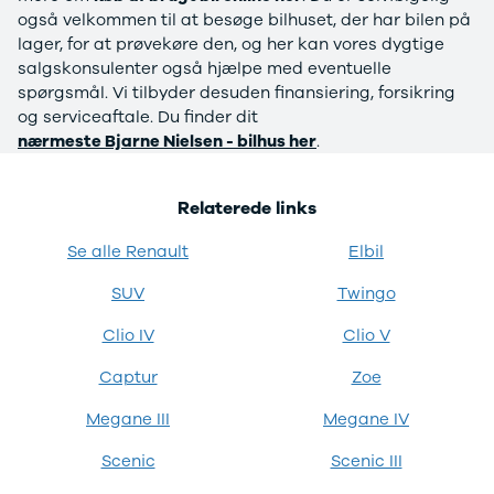
Anmeldelser
Lexus
også velkommen til at besøge bilhuset, der har bilen på
Privatleasing
Se alle Lexus
lager, for at prøvekøre den, og her kan vores dygtige
Tilbud
CT200h
salgskonsulenter også hjælpe med eventuelle
CX-6e
Mazda
spørgsmål. Vi tilbyder desuden finansiering, forsikring
Modeller
Se alle
og serviceaftale. Du finder dit
Anmeldelser
Mazda
nærmeste Bjarne Nielsen - bilhus her
.
Privatleasing
Elbil
Tilbud
SUV
Relaterede links
Mazda-2
CX-5
Modeller
CX-30
Se alle Renault
Elbil
Anmeldelser
CX-3
Privatleasing
2
SUV
Twingo
Tilbud
3
Mazda-3
6
Clio IV
Clio V
Modeller
MX-30
Captur
Zoe
Anmeldelser
MX-5
Privatleasing
CX-60
Megane III
Megane IV
Tilbud
Mercedes
CX-30
Se alle
Scenic
Scenic III
Anmeldelser
Mercedes