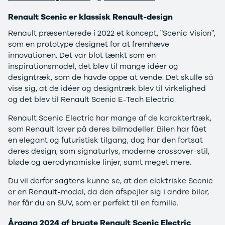
4 Electric
L3 Van
Renault Scenic er klassisk Renault-design
Modeller
Transit 350
Anmeldelser
L3 Chassis
Renault præsenterede i 2022 et koncept, ”Scenic Vision”,
Privatleasing
Transit 350
som en prototype designet for at fremhæve
Tilbud
L4 Chassis
innovationen. Det var blot tænkt som en
Megane
E-Transit 350
inspirationsmodel, det blev til mange idéer og
Electric
L2 Van
designtræk, som de havde oppe at vende. Det skulle så
Anmeldelser
E-Transit 350
vise sig, at de idéer og designtræk blev til virkelighed
Privatleasing
L3 Van
og det blev til Renault Scenic E-Tech Electric.
Tilbud
Tourneo
Renault Scenic Electric har mange af de karaktertræk,
Scenic
Custom 320S
som Renault laver på deres bilmodeller. Bilen har fået
Electric
Tourneo
en elegant og futuristisk tilgang, dog har den fortsat
Modeller
Custom 340L
deres design, som signaturlys, moderne crossover-stil,
Anmeldelser
Honda
bløde og aerodynamiske linjer, samt meget mere.
Privatleasing
Se alle Honda
Tilbud
Jazz
Du vil derfor sagtens kunne se, at den elektriske Scenic
Zeekr
Civic
er en Renault-model, da den afspejler sig i andre biler,
X
Accord
her får du en SUV, som er perfekt til en familie.
Modeller
CR-V
Anmeldelser
Hyundai
Årgang 2024 af brugte Renault Scenic Electric