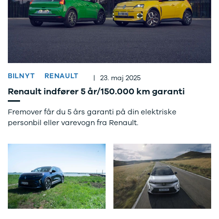
Privatleasing
Logan
ha
Tilbud
Stepway
er
XC-90
Logan
au
Anmeldelser
Stepway
Privatleasing
DS
Tilbud
Se alle DS
Hyundai
3
BILNYT
RENAULT
|
23. maj 2025
INSTER
3 Crossback
Renault indfører 5 år/150.000 km garanti
Modeller
5
Anmeldelser
7 Crossback
Fremover får du 5 års garanti på din elektriske
Privatleasing
Fiat
personbil eller varevogn fra Renault.
Tilbud
Se alle Fiat
IONIQ 3
Elbil
KONA
500
Modeller
500C
Anmeldelser
500L
Privatleasing
500L Wagon
Tilbud
Panda
IONIQ 5
500e
Modeller
500X