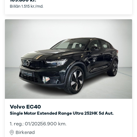
109.800 kr.
XC60
Billån 1.515 kr./md.
EX90
XC90
V40
V60
V90
S60
S90
XPENG
G6
P7
Zeekr
7X
001
Biltyper
Se alle
Volvo EC40
biltyper
Single Motor Extended Range Ultra 252HK 5d Aut.
Benzinbil
1. reg.: 01/2025
6.900 km.
Dieselbil
Hybrid
Birkerød