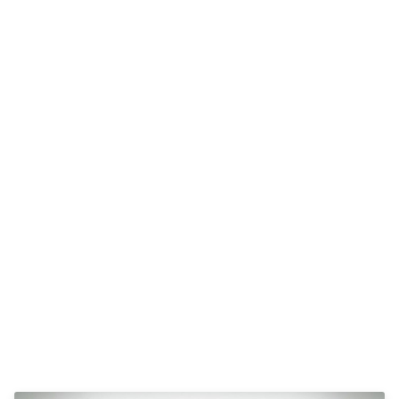
Anmeldelser
Galaxy
Privatleasing
Ka
Tilbud
Kuga
STARIA
Mondeo
BAYON
Mustang
Modeller
Mustang
Anmeldelser
Mach-E
Privatleasing
Puma
Tilbud
S-Max
Renault
Ranger
Twingo
Ranger
Electric
Raptor
Modeller
Transit
Anmeldelser
Courier
Privatleasing
Transit
Tilbud
Connect
5 Electric
Transit
Modeller
Custom
Anmeldelser
Transit 350
Privatleasing
L2 Van
Tilbud
Transit 350