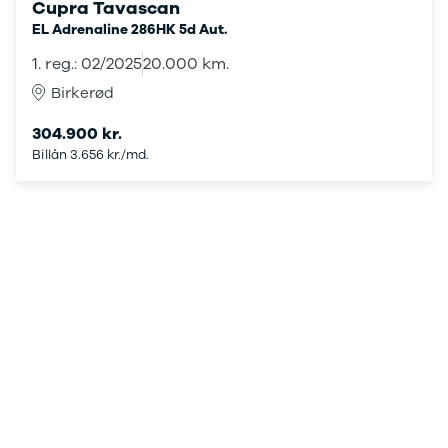
Cupra Tavascan
Viborg
EL Adrenaline 286HK 5d Aut.
Århus
Jylland
1. reg.: 02/2025
20.000 km.
Sjælland
Birkerød
Midtjylland
København
304.900 kr.
Syd- og
Billån 3.656 kr./md.
Sønderjylland
Nordsjælland
Privatleasing
Se alle biler
Elbiler
Budget op til
4.000 kr.
Ford
Hyundai
Kia
Polestar
VW
Vis alle