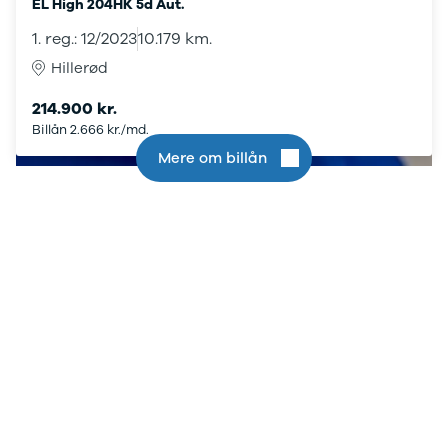
Kodiaq
EL High 204HK 5d Aut.
Octavia
1. reg.: 12/2023
10.179 km.
Rapid
Hillerød
Scala
Superb
214.900 kr.
Smart
Billån 2.666 kr./md.
Se alle Smart
Subaru
Mere om billån
Se alle
Subaru
Forrester
Suzuki
Se alle Suzuki
Splash
Swift
Baleno
Ignis
S-Cross
Vitara
Celerio
Tesla