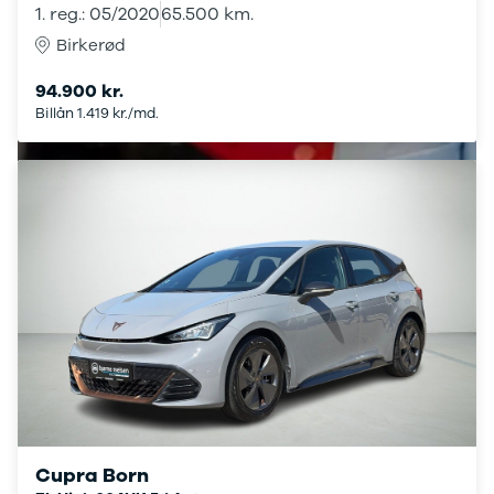
Seat
1. reg.: 05/2020
65.500 km.
Se alle Seat
Birkerød
SUV
Mii
94.900 kr.
Ibiza
Billån 1.419 kr./md.
Leon
Toledo
Ateca
Arona
Tarraco
Skoda
Se alle Skoda
Elbil
SUV
Citigo
Elroq
Enyaq
Fabia
Kamiq
Karoq
Cupra Born