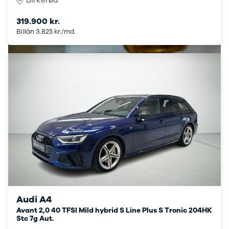
Birkerød
Anmeldelser
Lexus
Privatleasing
Se alle Lexus
319.900 kr.
Tilbud
CT200h
Billån 3.825 kr./md.
CX-6e
Mazda
Modeller
Se alle
Anmeldelser
Mazda
Privatleasing
Elbil
Tilbud
SUV
Mazda-2
CX-5
Modeller
CX-30
Anmeldelser
CX-3
Privatleasing
2
Tilbud
3
Mazda-3
6
Modeller
MX-30
Anmeldelser
MX-5
Privatleasing
CX-60
Audi A4
Tilbud
Mercedes
Avant 2,0 40 TFSI Mild hybrid S Line Plus S Tronic 204HK
CX-30
Se alle
Stc 7g Aut.
Anmeldelser
Mercedes