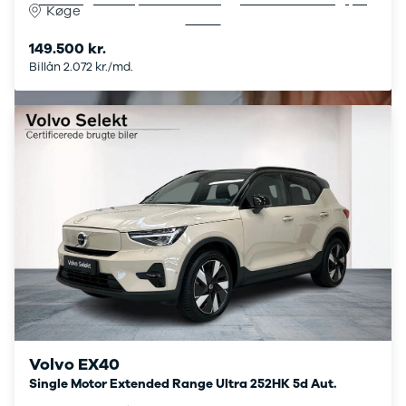
Køge
Elbil med
bilen.
træk
149.500 kr.
Billig elbil
Billån 2.072 kr./md.
Audi
BMW
BYD
Cupra
Dacia
Fiat
Ford
Hyundai
Kia
Mazda
Mercedes
MG
MINI
Nissan
Opel
Volvo EX40
Polestar
Single Motor Extended Range Ultra 252HK 5d Aut.
Renault