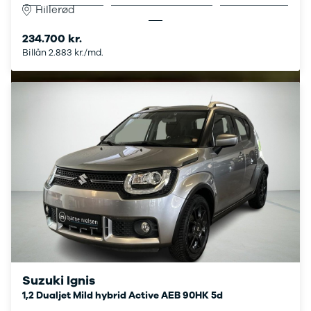
Vælg mellem nogle af markedets billigste billån hos
Hillerød
Megane IV
os.
Scenic
234.700 kr.
Scenic III
Billån 2.883 kr./md.
Kadjar
Talisman
Espace
Arkana
Megane
Clio III
Kangoo
Master IV T35
Grand Scenic
IV
Scenic IV
Trafic
Trafic T29
Master IV T33
Express
Suzuki Ignis
Scenic E-
1,2 Dualjet Mild hybrid Active AEB 90HK 5d
Tech Electric