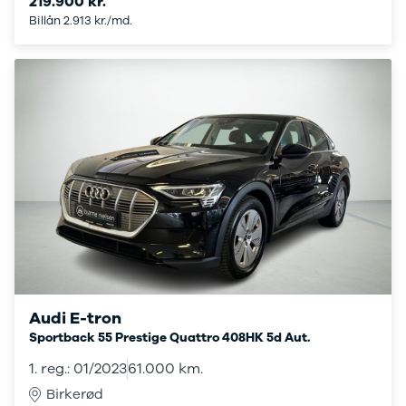
219.900 kr.
108
Billån 2.913 kr./md.
208
E-208
2008
308
3008
5008
508
Boxer 435
E-2008
e-Expert
Boxer 335
Boxer 333
Boxer 330
Expert
Polestar
Audi E-tron
Se alle
Sportback 55 Prestige Quattro 408HK 5d Aut.
Polestar
1. reg.: 01/2023
61.000 km.
Elbil
2
Birkerød