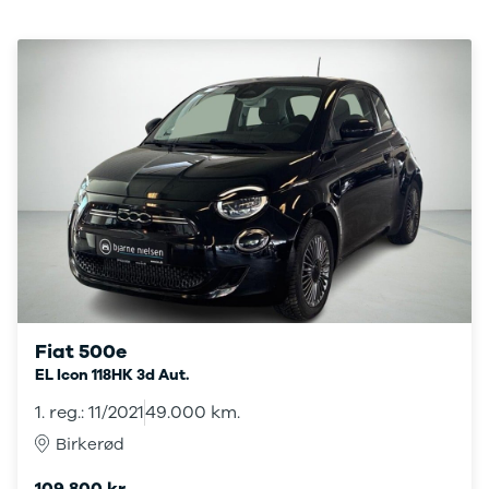
Amarok
Arteon
California
Crafter
Golf
Sportsvan
T-Cross
The Beetle
Transporter
e-Transporter
Caddy Maxi
Volvo
Se alle Volvo
Elbil
SUV
Fiat 500e
Stationcar
EL Icon 118HK 3d Aut.
EX30
XC40
1. reg.: 11/2021
49.000 km.
EX40
Birkerød
C40
EC40