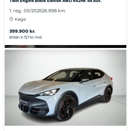
Twin Engine Black Edition AWD 442HK 5d Aut.
under
250.000 kr.
1. reg.: 05/2025
26.998 km.
Byer og
Køge
områder
Se alle byer
Billån uden udbetaling
399.900 kr.
og områder
Billån 4.727 kr./md.
Birkerød
Esbjerg
Herning
Hillerød
Holbæk
Holstebro
Hørsholm
Kalundborg
Kolding
Køge
Ringkøbing
Silkeborg
Roskilde
Skive
Slagelse