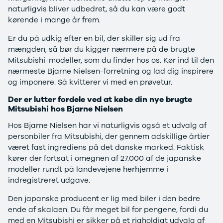
Modeller
Elbil
Si
naturligvis bliver udbedret, så du kan være godt
Anmeldelser
Atto 3
Sp
kørende i mange år frem.
Privatleasing
Han
St
Er du på udkig efter en bil, der skiller sig ud fra
Tilbud
Citroën
U
mængden, så bør du kigger nærmere på de brugte
Jogger
Se alle
& 
Mitsubishi-modeller, som du finder hos os. Kør ind til den
Modeller
Citroën
S
nærmeste Bjarne Nielsen-forretning og lad dig inspirere
Anmeldelser
C1
S
og imponere. Så kvitterer vi med en prøvetur.
Privatleasing
C3
V
Tilbud
C3 Picasso
Au
Der er lutter fordele ved at købe din nye brugte
Bigster
C4
Bo
Mitsubishi hos Bjarne Nielsen
Modeller
C4 Cactus
Le
Hos Bjarne Nielsen har vi naturligvis også et udvalg af
Anmeldelser
C4
O
personbiler fra Mitsubishi, der gennem adskillige årtier
Privatleasing
SpaceTourer
Se
været fast ingrediens på det danske marked. Faktisk
Tilbud
C5 Aircross
a
kører der fortsat i omegnen af 27.000 af de japanske
Volvo
Jumper 33
Sk
modeller rundt på landevejene herhjemme i
EX30
Jumper 35
Så
indregistreret udgave.
Modeller
Grand C4
Gu
Anmeldelser
SpaceTourer
Al
Den japanske producent er lig med biler i den bedre
Privatleasing
ë-C4
V
ende af skalaen. Du får meget bil for pengene, fordi du
Tilbud
Cupra
S
med en Mitsubishi er sikker på et righoldigt udvalg af