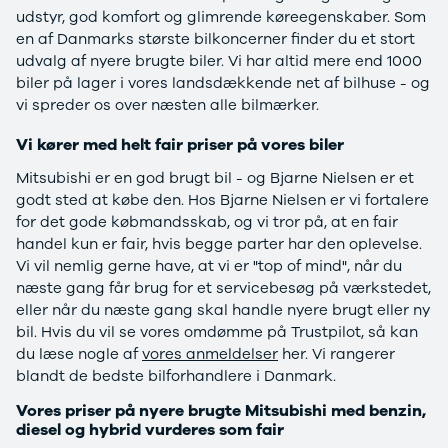
EX40
Se alle Cupra
H
udstyr, god komfort og glimrende køreegenskaber. Som
Modeller
Elbil
By
en af Danmarks største bilkoncerner finder du et stort
Anmeldelser
Born
Al
udvalg af nyere brugte biler. Vi har altid mere end 1000
Privatleasing
Dacia
Bi
biler på lager i vores landsdækkende net af bilhuse - og
Tilbud
Se alle Dacia
Es
vi spreder os over næsten alle bilmærker.
EC40
Elbil
He
Anmeldelser
Spring
Hi
Vi kører med helt fair priser på vores biler
Privatleasing
Sandero og
H
Mitsubishi er en god brugt bil - og Bjarne Nielsen er et
Tilbud
Sandero
Ho
godt sted at købe den. Hos Bjarne Nielsen er vi fortalere
EX60
Stepway
H
for det gode købmandsskab, og vi tror på, at en fair
Modeller
Sandero
K
handel kun er fair, hvis begge parter har den oplevelse.
Anmeldelser
Stepway
Ko
Vi vil nemlig gerne have, at vi er "top of mind", når du
Privatleasing
Duster
K
næste gang får brug for et servicebesøg på værkstedet,
Tilbud
Dokker
Ri
eller når du næste gang skal handle nyere brugt eller ny
ES90
Lodgy og
Ro
bil. Hvis du vil se vores omdømme på Trustpilot, så kan
Modeller
Lodgy
Si
du læse nogle af
vores anmeldelser
her. Vi rangerer
Anmeldelser
Stepway
Sk
blandt de bedste bilforhandlere i Danmark.
Privatleasing
Lodgy
Sl
Tilbud
Stepway
B
Vores priser på nyere brugte Mitsubishi med benzin,
EX90
Jogger
Ti
diesel og hybrid vurderes som fair
Anmeldelser
Logan og
i 