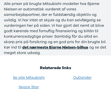
Alle priser på brugte Mitsubishi-modeller hos Bjarne
Privatleasing
Logan
ha
Nielsen er automatisk vurderet af vores
Tilbud
Stepway
er
samarbejdspartner, der er fuldstændig objektiv og
XC-90
Logan
au
uvildig. Vi har intet at skjule og du kan selvfølgelig se
Anmeldelser
Stepway
vurderingen her på siden. Vi har gjort det nemt at blive
Privatleasing
DS
godt kørende med fornuftig finansiering og billån til
Tilbud
Se alle DS
konkurrencedygtige priser. Samtidig får du altid en
Hyundai
3
skarp pris på forsikring og en god pris for din brugte bil.
INSTER
3 Crossback
Kør ind til
det nærmeste Bjarne Nielsen-bilhus
og se det
Modeller
5
meget store udvalg.
Anmeldelser
7 Crossback
Privatleasing
Fiat
Tilbud
Se alle Fiat
Relaterede links
IONIQ 3
Elbil
KONA
500
Se alle Mitsubishi
Outlander
Modeller
500C
Space Star
Anmeldelser
500L
Privatleasing
500L Wagon
Tilbud
Panda
IONIQ 5
500e
Modeller
500X