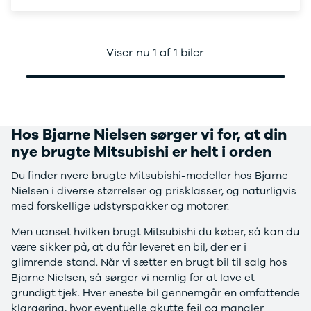
F-150
SUV
VW
Modeller
Stationcar
H
Anmeldelser
1-serie
Vo
Alpine
2-serie
H
Viser nu 1 af 1 biler
A290
3-serie
XP
Modeller
4-serie
Bi
Anmeldelser
5-serie
Yd
Privatleasing
640i
Ai
Tilbud
X1
Bi
Hos Bjarne Nielsen sørger vi for, at din
A390
X2
Br
nye brugte Mitsubishi er helt i orden
Modeller
X3
Bu
Anmeldelser
X5
s
Du finder nyere brugte Mitsubishi-modeller hos Bjarne
Privatleasing
iX
D
Nielsen i diverse størrelser og prisklasser, og naturligvis
Tilbud
iX1
Fæ
med forskellige udstyrspakker og motorer.
Dacia
iX3
Gl
Sandero
i3
Gr
Men uanset hvilken brugt Mitsubishi du køber, så kan du
Modeller
i3s
se
være sikker på, at du får leveret en bil, der er i
Anmeldelser
i4
Ke
glimrende stand. Når vi sætter en brugt bil til salg hos
Privatleasing
Z4
La
Bjarne Nielsen, så sørger vi nemlig for at lave et
Tilbud
BYD
Re
grundigt tjek. Hver eneste bil gennemgår en omfattende
Duster
Se alle BYD
væ
klargøring, hvor eventuelle akutte fejl og mangler