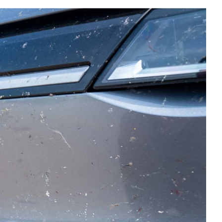
d of Life
Kalundborg
ekr service
Kolding
di service i Bilernes
Køge
us
Ringkøbing
W service i Bilernes
Roskilde
us
Silkeborg,
pra service i
Bilernes Hus
lernes Hus
Silkeborg -
ECOO service i
Kejlstruphøjvej
lernes Hus
Skive
a service i Bilernes
Slagelse
us
XPENG, Silkeborg
ssan service i
Fleet
lernes Hus
Om os
ODA service i
Bilhuse
lernes Hus
Virksomhedsprofil
AT service i Bilernes
Job
us
Nyhedsbrev
oda service i
Ris og ros
lernes Hus
Hovedkontor