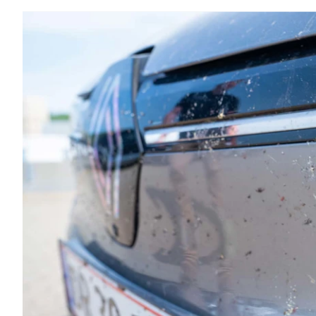
Mach-E
A3
Guides
En
Modeller
A4
Alt om elbiler
Ze
Anmeldelser
A5
Alt om varebiler
Au
Privatleasing
A6
Årets Bil
H
Tilbud
A7
Skiferie i elbil
BM
Mustang
A8
Sommerferie med elbil
H
Modeller
Q2
Besøg vores
Cu
Anmeldelser
Q3
guideunivers
Bilguiden
Se
Bi
Privatleasing
Q4 e-tron
vores videoguides og
JA
Tilbud
Q5
gennemgange af nye
Bi
Tourneo
Q7
biler på vores youtube-
Ki
Custom
S3
kanal Bilguiden.
H
Modeller
SQ5
Ni
Anmeldelser
SQ7
Bi
Tilbud
e-tron
OM
E-Tourneo
TT
Bi
Custom
S5
SE
Modeller
BMW
H
Anmeldelser
Se alle BMW
Sk
Tilbud
Elbil
Bi