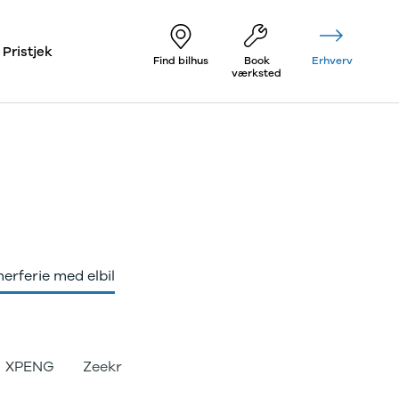
Pristjek
Find bilhus
Book
Erhverv
værksted
rferie med elbil
XPENG
Zeekr