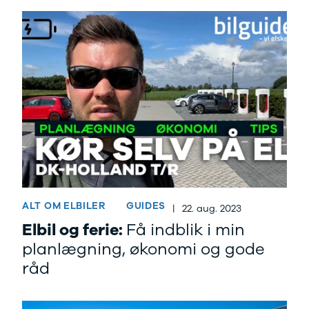
ALT OM ELBILER
GUIDES
|
22. aug. 2023
Elbil og ferie:
Få indblik i min
planlægning, økonomi og gode
råd