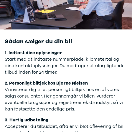
Privatleasing
Logan
ha
Tilbud
Stepway
er
XC-90
Logan
au
Anmeldelser
Stepway
Privatleasing
DS
Tilbud
Se alle DS
Sådan sælger du din bil
Hyundai
3
INSTER
3 Crossback
1. Indtast dine oplysninger
Modeller
5
Start med at indtaste nummerplade, kilometertal og
Anmeldelser
7 Crossback
dine kontaktoplysninger. Du modtager et uforpligtende
Privatleasing
Fiat
tilbud inden for 24 timer.
Tilbud
Se alle Fiat
2. Personligt biltjek hos Bjarne Nielsen
IONIQ 3
Elbil
Vi inviterer dig til et personligt biltjek hos en af vores
KONA
500
salgskonsulenter. Her gennemgår vi bilen, vurderer
Modeller
500C
eventuelle brugsspor og registrerer ekstraudstyr, så vi
Anmeldelser
500L
kan fastsætte den endelige pris.
Privatleasing
500L Wagon
Tilbud
Panda
3. Hurtig udbetaling
IONIQ 5
500e
Accepterer du tilbuddet, aftaler vi blot aflevering af bil
Modeller
500X