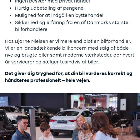
Ingen besvær med privat handel
EX40
Se alle Cupra
H
Hurtig udbetaling af pengene
Modeller
Elbil
By
Mulighed for at indgå i en byttehandel
Anmeldelser
Born
Al
Sikkerhed og erfaring fra en af Danmarks største
Privatleasing
Dacia
Bi
bilforhandlere
Tilbud
Se alle Dacia
Es
EC40
Elbil
He
Hos Bjarne Nielsen er vi mere end blot en bilforhandler.
Anmeldelser
Spring
Hi
Vi er en landsdækkende bilkoncern med salg af både
Privatleasing
Sandero og
H
nye og brugte biler samt moderne værksteder, der hvert
Tilbud
Sandero
Ho
år servicerer og sælger tusindvis af biler.
EX60
Stepway
H
Modeller
Sandero
K
Det giver dig tryghed for, at din bil vurderes korrekt og
Anmeldelser
Stepway
Ko
håndteres professionelt – hele vejen.
Privatleasing
Duster
K
Tilbud
Dokker
Ri
ES90
Lodgy og
Ro
Modeller
Lodgy
Si
Anmeldelser
Stepway
Sk
Privatleasing
Lodgy
Sl
Tilbud
Stepway
B
EX90
Jogger
Ti
Anmeldelser
Logan og
i 