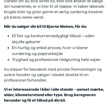
F-150
SUV
VW
Uanset om du skal skifte bil, eller blot ønsker at sælge
Modeller
Stationcar
H
din nuværende, er vi klar til at hjælpe. Vi køber løbende
Anmeldelser
1-serie
Vo
brugte biler og giver gerne en ærlig vurdering baseret
Alpine
2-serie
H
på bilens reelle værdi.
A290
3-serie
XP
Når du sælger din bil til Bjarne Nielsen, får du:
Modeller
4-serie
Bi
Anmeldelser
5-serie
Yd
Et fair og konkurrencedygtigt tilbud – uden
Privatleasing
640i
Ai
skjulte gebyrer
Tilbud
X1
Bi
En hurtig og enkel proces, hvor vi klarer
A390
X2
Br
vurdering og papirarbejde
Modeller
X3
Bu
Tryghed og professionel rådgivning hele vejen
Anmeldelser
X5
s
Privatleasing
iX
D
Du slipper for besværet med private fremvisninger og
Tilbud
iX1
Fæ
usikre handler og sælger i stedet direkte til en
Dacia
iX3
Gl
professionel forhandler.
Sandero
i3
Gr
Modeller
i3s
se
Vi er interesserede i biler i alle stande – uanset mærke,
Anmeldelser
i4
Ke
alder, kilometerstand eller type. Brug beregneren
Privatleasing
Z4
La
herunder og få et tilbud på din bil.
Tilbud
BYD
Re
Duster
Se alle BYD
væ