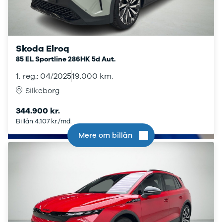
Skoda
Tesla
Volvo
VW
Skoda Elroq
Budget
85 EL Sportline 286HK 5d Aut.
Se alle biler
Billig bil
1. reg.: 04/2025
19.000 km.
under
Silkeborg
100.000 kr.
100.000 -
344.900 kr.
200.000 kr.
Billån 4.107 kr./md.
200.000 -
Mere om billån
300.000 kr.
300.000 -
400.000 kr.
400.000 -
500.000 kr.
Over 500.000
kr.
Billig elbil