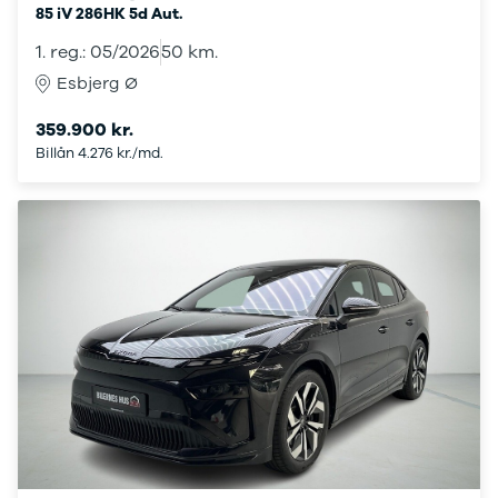
Amarok
85 iV 286HK 5d Aut.
Arteon
California
1. reg.: 05/2026
50 km.
Crafter
Esbjerg Ø
Golf
Sportsvan
359.900 kr.
T-Cross
Billån 4.276 kr./md.
The Beetle
Transporter
e-Transporter
Caddy Maxi
Volvo
Se alle Volvo
Elbil
SUV
Stationcar
EX30
XC40
EX40
C40
EC40