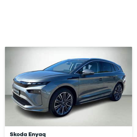
Elbil
SUV
ID.3
ID.4
ID.5
ID.7
ID. Buzz
Up!
e-Up!
Polo
Golf VI
Golf VII
e-Golf VII
Golf VIII
Touran
Passat
T-Roc
Tiguan
Tiguan
Allspace
Skoda Enyaq