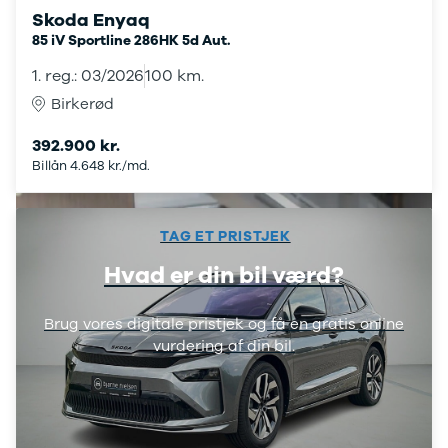
108
Skoda Enyaq
208
85 iV Sportline 286HK 5d Aut.
E-208
1. reg.: 03/2026
100 km.
2008
308
Birkerød
3008
392.900 kr.
5008
508
Billån 4.648 kr./md.
Boxer 435
E-2008
e-Expert
TAG ET PRISTJEK
Boxer 335
Hvad er din bil værd?
Boxer 333
Boxer 330
Expert
Brug vores digitale pristjek og få en gratis online
Polestar
vurdering af din bil.
Se alle
Polestar
Elbil
2