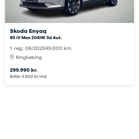
Seat
Se alle Seat
SUV
Mii
Skoda Enyaq
Ibiza
Leon
80 iV Max 204HK 5d Aut.
Toledo
1. reg.: 06/2023
49.000 km.
Ateca
Ringkøbing
Arona
Tarraco
299.990 kr.
Skoda
Billån 3.600 kr./md.
Se alle Skoda
Elbil
SUV
Citigo
Elroq
Enyaq
Fabia
Kamiq
Karoq