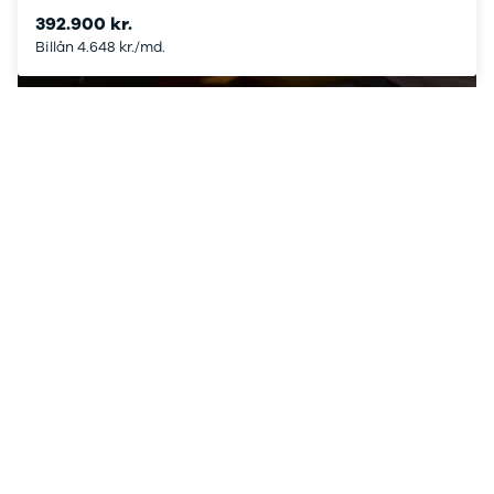
Nissan
CLA220 d
392.900 kr.
MICRA
CLA45
Billån 4.648 kr./md.
Modeller
E-klasse
Se alle fordele
Anmeldelser
E220
Privatleasing
E220 d
Tilbud
E350 d
LEAF
E400
Modeller
E300 de
Anmeldelser
E55
Privatleasing
GLA200
ARIYA
GLA250 e
Modeller
GLC250 d
Anmeldelser
GLC300
Privatleasing
GLC300 de
Tilbud
GLC300 e
Juke
GLC350 d
Modeller
GLC350 e
Anmeldelser
EQA-klasse
Privatleasing
EQC400
Tilbud
Sprinter 314
Qashqai
Sprinter 317