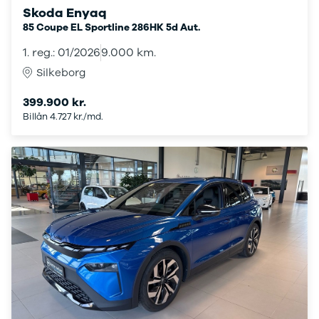
XC60
Skoda Enyaq
EX90
85 Coupe EL Sportline 286HK 5d Aut.
XC90
1. reg.: 01/2026
9.000 km.
V40
Silkeborg
V60
V90
399.900 kr.
S60
Billån 4.727 kr./md.
S90
XPENG
G6
P7
Zeekr
7X
001
Biltyper
Se alle
biltyper
Benzinbil
Dieselbil
Hybrid