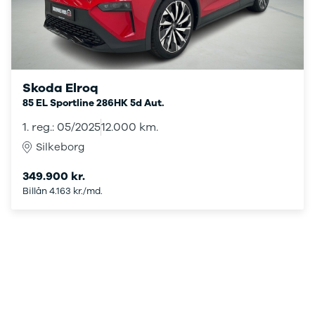
under
250.000 kr.
Byer og
områder
Se alle byer
og områder
Skoda Elroq
Birkerød
85 EL Sportline 286HK 5d Aut.
Esbjerg
1. reg.: 05/2025
12.000 km.
Herning
Hillerød
Silkeborg
Holbæk
Holstebro
349.900 kr.
Hørsholm
Billån 4.163 kr./md.
Kalundborg
Kolding
Køge
Ringkøbing
Silkeborg
Roskilde
Skive
Slagelse