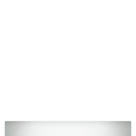
Anmeldelser
Galaxy
Privatleasing
Ka
Tilbud
Kuga
STARIA
Mondeo
BAYON
Mustang
Modeller
Mustang
Anmeldelser
Mach-E
Privatleasing
Puma
Tilbud
S-Max
Renault
Ranger
Twingo
Ranger
Electric
Raptor
Modeller
Transit
Anmeldelser
Courier
Privatleasing
Transit
Tilbud
Connect
5 Electric
Transit
Modeller
Custom
Anmeldelser
Transit 350
Privatleasing
L2 Van
Tilbud
Transit 350