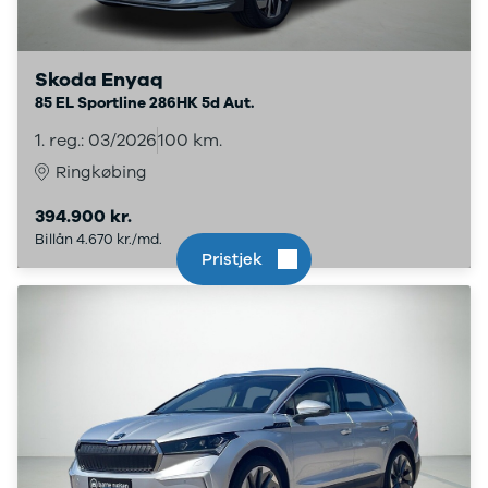
Megane IV
Scenic
Scenic III
Skoda Enyaq
Kadjar
85 EL Sportline 286HK 5d Aut.
Talisman
1. reg.: 03/2026
100 km.
Espace
Arkana
Ringkøbing
Megane
Clio III
394.900 kr.
Kangoo
Billån 4.670 kr./md.
Pristjek
Master IV T35
Grand Scenic
IV
Scenic IV
Trafic
Trafic T29
Master IV T33
Express
Scenic E-
Tech Electric