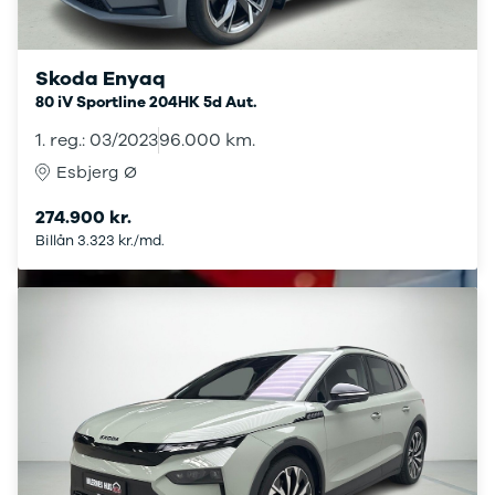
Elbil med
træk
Billig elbil
Skoda Enyaq
Audi
80 iV Sportline 204HK 5d Aut.
BMW
1. reg.: 03/2023
96.000 km.
BYD
Cupra
Esbjerg Ø
Dacia
274.900 kr.
Fiat
Billån 3.323 kr./md.
Ford
Hyundai
Kia
Mazda
Mercedes
MG
MINI
Nissan
Opel
Polestar
Renault