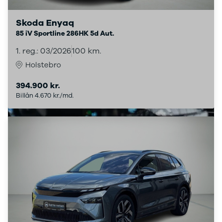
4
Porsche
Skoda Enyaq
Se alle
85 iV Sportline 286HK 5d Aut.
Porsche
Macan S
1. reg.: 03/2026
100 km.
Panamera
Holstebro
Turbo S
Taycan Turbo
394.900 kr.
911 Carrera
Billån 4.670 kr./md.
4S
Renault
Se alle
Renault
Elbil
SUV
Twingo
Clio IV
Clio V
Captur
Zoe
Megane III