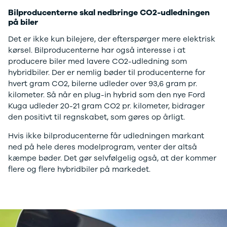
4
Bilproducenterne skal nedbringe CO2-udledningen
Porsche
på biler
Se alle
Porsche
Det er ikke kun bilejere, der efterspørger mere elektrisk
Macan S
kørsel. Bilproducenterne har også interesse i at
Panamera
producere biler med lavere CO2-udledning som
Turbo S
hybridbiler. Der er nemlig bøder til producenterne for
Taycan Turbo
hvert gram CO2, bilerne udleder over 93,6 gram pr.
911 Carrera
kilometer. Så når en plug-in hybrid som den nye Ford
4S
Kuga udleder 20-21 gram CO2 pr. kilometer, bidrager
Renault
den positivt til regnskabet, som gøres op årligt.
Se alle
Hvis ikke bilproducenterne får udledningen markant
Renault
ned på hele deres modelprogram, venter der altså
Elbil
kæmpe bøder. Det gør selvfølgelig også, at der kommer
SUV
flere og flere hybridbiler på markedet.
Twingo
Clio IV
Clio V
Captur
Zoe
Megane III