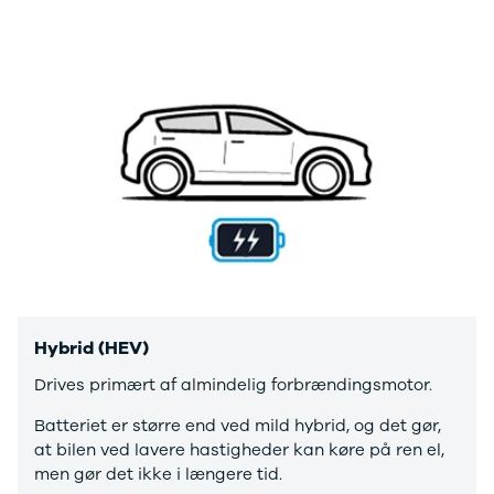
Anmeldelser
Tipo
Privatleasing
Doblo Cargo
Tilbud
Ducato 33
IONIQ 5 N
Ducato 35
Modeller
Talento
Anmeldelser
Ford
Privatleasing
Se alle Ford
Tilbud
Elbil
IONIQ 6
SUV
Modeller
Stationcar
Anmeldelser
B-Max
Privatleasing
Bronco
Tilbud
C-Max
IONIQ 6 N
Capri
Hybrid (HEV)
Modeller
Grand C-Max
Anmeldelser
EcoSport
Drives primært af almindelig forbrændingsmotor.
Privatleasing
Explorer
Batteriet er større end ved mild hybrid, og det gør,
Tilbud
F-150
at bilen ved lavere hastigheder kan køre på ren el,
IONIQ 9
Fiesta
men gør det ikke i længere tid.
Modeller
Focus