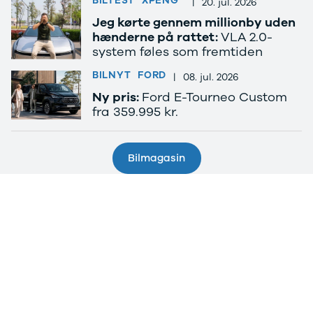
BILTEST
XPENG
|
20. jul. 2026
Lille bil
SUV
Jeg kørte gennem millionby uden
hænderne på rattet:
VLA 2.0-
Crossover
system føles som fremtiden
Stationcar
Hatchback
BILNYT
FORD
|
08. jul. 2026
Sedan
Ny pris:
Ford E-Tourneo Custom
7 personers
fra 359.995 kr.
biler
Varebiler
Cabriolet
Bilmagasin
Biler med
automatgear
SUV med
automatgear
Hybridbiler
med
automatgear
Elbiler
Se alle elbiler
Elbil SUV
Lille elbil