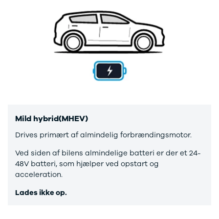
Privatleasing
Logan
ha
Tilbud
Stepway
er
XC-90
Logan
au
Anmeldelser
Stepway
Privatleasing
DS
Tilbud
Se alle DS
Hyundai
3
INSTER
3 Crossback
Modeller
5
Anmeldelser
7 Crossback
Privatleasing
Fiat
Mild hybrid
(MHEV)
Tilbud
Se alle Fiat
Drives primært af almindelig forbrændingsmotor.
IONIQ 3
Elbil
KONA
500
Ved siden af bilens almindelige batteri er der et 24-
Modeller
500C
48V batteri, som hjælper ved opstart og
Anmeldelser
500L
acceleration.
Privatleasing
500L Wagon
Lades ikke op.
Tilbud
Panda
IONIQ 5
500e
Modeller
500X