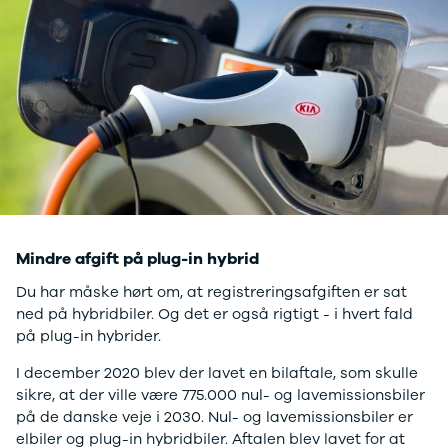
Megane IV
Scenic
Scenic III
Kadjar
Talisman
Espace
Arkana
Megane
Clio III
Kangoo
Master IV T35
Mindre afgift på plug-in hybrid
Grand Scenic
IV
Du har måske hørt om, at registreringsafgiften er sat
Scenic IV
ned på hybridbiler. Og det er også rigtigt - i hvert fald
Trafic
på plug-in hybrider.
Trafic T29
Master IV T33
I december 2020 blev der lavet en bilaftale, som skulle
Express
sikre, at der ville være 775.000 nul- og lavemissionsbiler
Scenic E-
på de danske veje i 2030. Nul- og lavemissionsbiler er
Tech Electric
elbiler og plug-in hybridbiler. Aftalen blev lavet for at