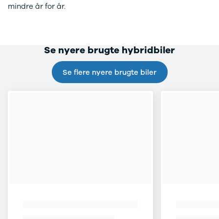
mindre år for år.
Se alle Tesla
Model 3
Model Y
Model X
Se nyere brugte hybridbiler
Toyota
Se alle
Se flere nyere brugte biler
Toyota
Auris
Avensis
Aygo
Aygo X
BZ4X
C-HR
Camry
Corolla
Hilux
RAV4
Yaris
VW
Se alle VW