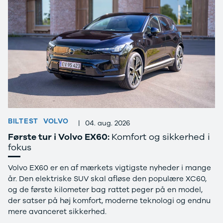
Amarok
Arteon
California
Crafter
Golf
Sportsvan
T-Cross
The Beetle
Transporter
e-Transporter
Caddy Maxi
Volvo
BILTEST
VOLVO
|
04. aug. 2026
Se alle Volvo
Første tur i Volvo EX60:
Komfort og sikkerhed i
Elbil
fokus
SUV
Stationcar
Volvo EX60 er en af mærkets vigtigste nyheder i mange
EX30
år. Den elektriske SUV skal afløse den populære XC60,
XC40
og de første kilometer bag rattet peger på en model,
EX40
der satser på høj komfort, moderne teknologi og endnu
C40
mere avanceret sikkerhed.
EC40