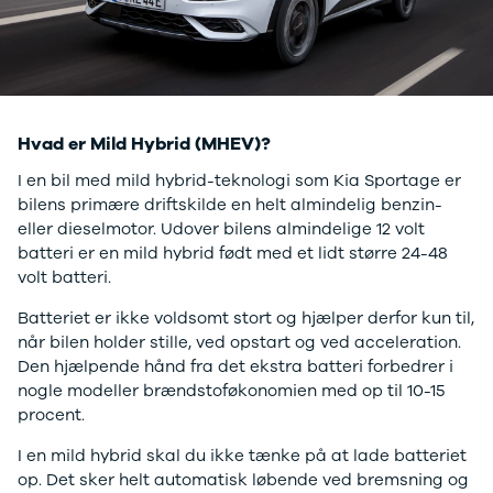
Anmeldelser
EV3
Privatleasing
EV4
Tilbud
EV6
3
EV9
Modeller
Niro
Anmeldelser
e-Niro
Hvad er Mild Hybrid (MHEV)?
Privatleasing
Picanto
Tilbud
Ceed
I en bil med mild hybrid-teknologi som Kia Sportage er
4
Rio
bilens primære driftskilde en helt almindelig benzin-
Modeller
Optima
eller dieselmotor. Udover bilens almindelige 12 volt
Anmeldelser
Sorento
batteri er en mild hybrid født med et lidt større 24-48
Privatleasing
Sportage
volt batteri.
Tilbud
Stonic
Batteriet er ikke voldsomt stort og hjælper derfor kun til,
5
Venga
når bilen holder stille, ved opstart og ved acceleration.
Modeller
XCeed
Den hjælpende hånd fra det ekstra batteri forbedrer i
Anmeldelser
ProCeed
nogle modeller brændstoføkonomien med op til 10-15
Privatleasing
Land Rover
procent.
Tilbud
Se alle Land
Mazda
Rover
I en mild hybrid skal du ikke tænke på at lade batteriet
6e
Range Rover
op. Det sker helt automatisk løbende ved bremsning og
Modeller
Sport