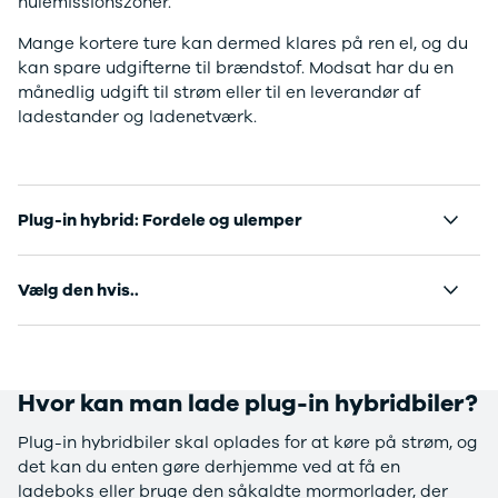
nulemissionszoner.
e Vitara
Mitsubishi
Modeller
Outlander
Mange kortere ture kan dermed klares på ren el, og du
Anmeldelser
Space Star
kan spare udgifterne til brændstof. Modsat har du en
Privatleasing
Nissan
månedlig udgift til strøm eller til en leverandør af
Tilbud
Se alle
ladestander og ladenetværk.
Alle nye biler
Nissan
XPENG
Elbil
L03
Qashqai
Modeller
Ariya
Plug-in hybrid: Fordele og ulemper
Anmeldelser
Micra
Tilbud
Note
G6
Juke
Vælg den hvis..
Modeller
X-Trail
Anmeldelser
Pulsar
Privatleasing
Navara
Tilbud
NV300
Hvor kan man lade plug-in hybridbiler?
P7+
e-NV300
Modeller
Leaf
Plug-in hybridbiler skal oplades for at køre på strøm, og
Anmeldelser
Townstar
det kan du enten gøre derhjemme ved at få en
Privatleasing
Opel
ladeboks eller bruge den såkaldte mormorlader, der
Tilbud
Se alle Opel