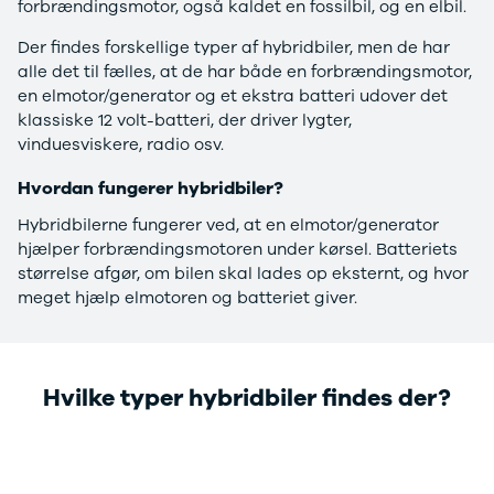
forbrændingsmotor, også kaldet en fossilbil, og en elbil.
EX40
Se alle Cupra
H
Modeller
Elbil
By
Der findes forskellige typer af hybridbiler, men de har
Anmeldelser
Born
Al
alle det til fælles, at de har både en forbrændingsmotor,
Privatleasing
Dacia
Bi
en elmotor/generator og et ekstra batteri udover det
Tilbud
Se alle Dacia
Es
klassiske 12 volt-batteri, der driver lygter,
EC40
Elbil
He
vinduesviskere, radio osv.
Anmeldelser
Spring
Hi
Privatleasing
Sandero og
H
Hvordan fungerer hybridbiler?
Tilbud
Sandero
Ho
Hybridbilerne fungerer ved, at en elmotor/generator
EX60
Stepway
H
hjælper forbrændingsmotoren under kørsel. Batteriets
Modeller
Sandero
K
størrelse afgør, om bilen skal lades op eksternt, og hvor
Anmeldelser
Stepway
Ko
meget hjælp elmotoren og batteriet giver.
Privatleasing
Duster
K
Tilbud
Dokker
Ri
ES90
Lodgy og
Ro
Modeller
Lodgy
Si
Hvilke typer hybridbiler findes der?
Anmeldelser
Stepway
Sk
Privatleasing
Lodgy
Sl
Tilbud
Stepway
B
EX90
Jogger
Ti
Anmeldelser
Logan og
i 