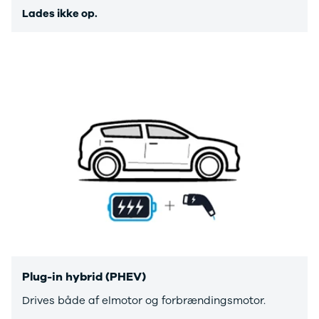
Anmeldelser
Galaxy
Lades ikke op.
Privatleasing
Ka
Tilbud
Kuga
STARIA
Mondeo
BAYON
Mustang
Modeller
Mustang
Anmeldelser
Mach-E
Privatleasing
Puma
Tilbud
S-Max
Renault
Ranger
Twingo
Ranger
Electric
Raptor
Modeller
Transit
Anmeldelser
Courier
Privatleasing
Transit
Tilbud
Connect
5 Electric
Transit
Modeller
Custom
Plug-in hybrid (PHEV)
Anmeldelser
Transit 350
Drives både af elmotor og forbrændingsmotor.
Privatleasing
L2 Van
Tilbud
Transit 350