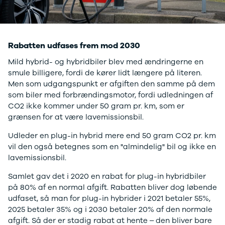
Kodiaq
Octavia
Rapid
Scala
Rabatten udfases frem mod 2030
Superb
Smart
Mild hybrid- og hybridbiler blev med ændringerne en
Se alle Smart
smule billigere, fordi de kører lidt længere på literen.
Subaru
Men som udgangspunkt er afgiften den samme på dem
Se alle
som biler med forbrændingsmotor, fordi udledningen af
Subaru
CO2 ikke kommer under 50 gram pr. km, som er
Forrester
grænsen for at være lavemissionsbil.
Suzuki
Se alle Suzuki
Udleder en plug-in hybrid mere end 50 gram CO2 pr. km
Splash
vil den også betegnes som en "almindelig" bil og ikke en
Swift
lavemissionsbil.
Baleno
Samlet gav det i 2020 en rabat for plug-in hybridbiler
Ignis
på 80% af en normal afgift. Rabatten bliver dog løbende
S-Cross
udfaset, så man for plug-in hybrider i 2021 betaler 55%,
Vitara
2025 betaler 35% og i 2030 betaler 20% af den normale
Celerio
afgift. Så der er stadig rabat at hente – den bliver bare
Tesla