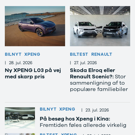
XC60
EX90
XC90
V40
V60
V90
S60
S90
BILNYT
XPENG
BILTEST
RENAULT
XPENG
|
28. jul. 2026
|
27. jul. 2026
G6
Ny XPENG L03 på vej
Skoda Elroq eller
P7
med skarp pris
Renault Scenic?:
Stor
Zeekr
sammenligning af to
7X
populære familiebiler
001
Biltyper
Se alle
BILNYT
XPENG
|
23. jul. 2026
biltyper
Benzinbil
På besøg hos Xpeng i Kina:
Dieselbil
Fremtiden føles allerede virkelig
Hybrid