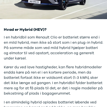
Privatleasing
Elbil
Tilbud
SUV
CX-5
Stationcar
Modeller
A-Klasse
Privatleasing
A180 d
Tilbud
A200
Hvad er Hybrid (HEV)?
CX-60
A200 d
I en hybridbil som Renault Clio er batteriet større end i
Anmeldelser
B180 d
en mild hybrid, men ikke så stort som i en plug-in hybrid.
Privatleasing
B180
På samme måde som ved mild hybrid hjælper batteri
Tilbud
B200
og elmotor til ved opstart, acceleration og generelt
CX-80
B200 d
under kørsel.
Modeller
C-Klasse
Anmeldelser
C200
Kører du ved lave hastigheder, kan flere hybridmodeller
Privatleasing
C220 d
endda køre på ren el i en kortere periode, men da
Tilbud
C250
batteriet fortsat ikke er voldsomt stort (1-3 kWh), sker
MX-5
C300 e
det ikke længe ad gangen. I en hybridbil fylder batteriet
Modeller
C350 e
mere og for at få plads til det, er det i nogle modeller på
Anmeldelser
C43
bekostning af plads i bagagerummet.
Privatleasing
C63
Tilbud
CLA200
I en almindelig hybrid oplades batteriet løbende ved