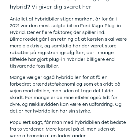
F-150
SUV
VW
hybrid? Vi giver dig svaret her
Modeller
Stationcar
H
Anmeldelser
1-serie
Vo
Antallet af hybridbiler stiger markant år for år. I
Alpine
2-serie
H
2021 var den mest solgte bil en Ford Kuga Plug-in
A290
3-serie
XP
Hybrid. Der er flere faktorer, der spiller ind:
Modeller
4-serie
Bi
Bilmarkedet går i en retning af, at kørslen skal være
Anmeldelser
5-serie
Yd
mere elektrisk, og samtidig har der været store
Privatleasing
640i
Ai
rabatter på registreringsafgiften, der i mange
Tilbud
X1
Bi
tilfælde har gjort plug-in hybrider billigere end
A390
X2
Br
tilsvarende fossilbiler.
Modeller
X3
Bu
Anmeldelser
X5
s
Mange vælger også hybridbilen for at få en
Privatleasing
iX
D
forbedret brændstoføkonomi og som et skridt på
Tilbud
iX1
Fæ
vejen mod elbilen, men uden at tage det fulde
Dacia
iX3
Gl
skridt. For mange er de rene elbiler også lidt for
Sandero
i3
Gr
dyre, og rækkevidden kan være en udfordring. Og
Modeller
i3s
se
det er her hybridbilen har sin styrke.
Anmeldelser
i4
Ke
Privatleasing
Z4
La
Populært sagt, får man med hybridbilen det bedste
Tilbud
BYD
Re
fra to verdener: Mere kørsel på el, men uden at
Duster
Se alle BYD
væ
være afhængig af en ladestander.