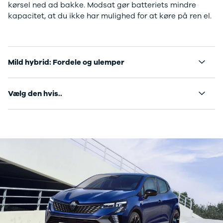
kørsel ned ad bakke. Modsat gør batteriets mindre
Anmeldelser
Lexus
kapacitet, at du ikke har mulighed for at køre på ren el.
Privatleasing
Se alle Lexus
Tilbud
CT200h
CX-6e
Mazda
Modeller
Se alle
Mild hybrid: Fordele og ulemper
Anmeldelser
Mazda
Privatleasing
Elbil
Tilbud
SUV
Vælg den hvis..
Mazda-2
CX-5
Modeller
CX-30
Anmeldelser
CX-3
Privatleasing
2
Tilbud
3
Mazda-3
6
Modeller
MX-30
Anmeldelser
MX-5
Privatleasing
CX-60
Tilbud
Mercedes
CX-30
Se alle
Anmeldelser
Mercedes