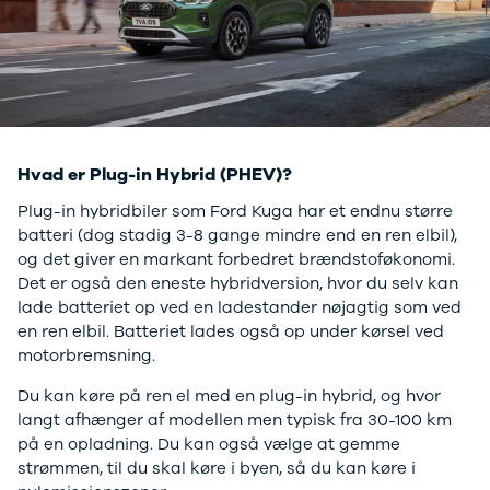
Modeller
Sprinter 319
Anmeldelser
Vito 111
Privatleasing
Vito 114
Tilbud
Vito 116
Suzuki
B250 e
Swift
EQE300
Modeller
GLE400 d
Hvad er Plug-in Hybrid (PHEV)?
Anmeldelser
C200 d
Privatleasing
MG
Plug-in hybridbiler som Ford Kuga har et endnu større
Tilbud
Se alle MG
batteri (dog stadig 3-8 gange mindre end en ren elbil),
S-Cross
Elbil
og det giver en markant forbedret brændstoføkonomi.
Modeller
ZS
Det er også den eneste hybridversion, hvor du selv kan
Anmeldelser
Mini
lade batteriet op ved en ladestander nøjagtig som ved
Privatleasing
Se alle Mini
en ren elbil. Batteriet lades også op under kørsel ved
Tilbud
Elbil
motorbremsning.
Vitara
Cooper
Du kan køre på ren el med en plug-in hybrid, og hvor
Modeller
Cooper SE
langt afhænger af modellen men typisk fra 30-100 km
Anmeldelser
Cooper S
på en opladning. Du kan også vælge at gemme
Privatleasing
Mitsubishi
strømmen, til du skal køre i byen, så du kan køre i
Tilbud
Se alle