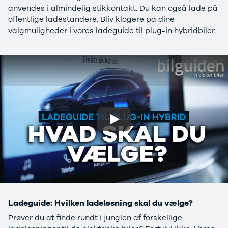
anvendes i almindelig stikkontakt. Du kan også lade på
G9
Elbil
offentlige ladestandere. Bliv klogere på dine
Modeller
Adam
valgmuligheder i vores ladeguide til plug-in hybridbiler.
Anmeldelser
Karl
Privatleasing
Corsa
Tilbud
Corsa-e
Ladeløsning
Astra
til elbil
Mokka
Oversigt
Mokka-e
Clever
Mokka X
ladeløsning
Insignia
Ladekabler
Crossland
Play
til elbilen
Crossland X
Ladeløsning
Grandland X
til plug-in
Movano
hybrid
Vivaro
Ladeguide til
Zafira-e Life
elbil
Zafira Tourer
Udlevering
Peugeot
Ladeguide: Hvilken ladeløsning skal du vælge?
af ny bil
Se alle
Prøver du at finde rundt i junglen af forskellige
Peugeot