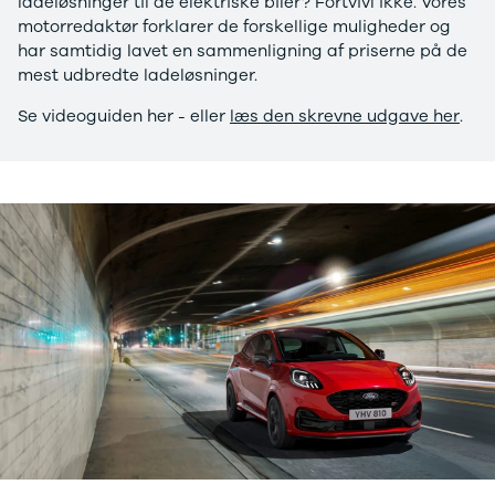
ladeløsninger til de elektriske biler? Fortvivl ikke. Vores
108
motorredaktør forklarer de forskellige muligheder og
208
har samtidig lavet en sammenligning af priserne på de
E-208
mest udbredte ladeløsninger.
2008
308
Se videoguiden her - eller
læs den skrevne udgave her
.
3008
5008
508
Boxer 435
E-2008
e-Expert
Boxer 335
Boxer 333
Boxer 330
Expert
Polestar
Se alle
Polestar
Elbil
2