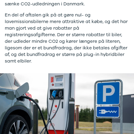
Seat
sænke CO2-udledningen i Danmark.
Se alle Seat
En del af aftalen gik på at gøre nul- og
SUV
lavemissionsbilerne mere attraktive at købe, og det har
Mii
man gjort ved at give rabatter på
Ibiza
registreringsafgifterne. Der er større rabatter til biler,
Leon
der udleder mindre CO2 og kører længere på literen,
Toledo
ligesom der er et bundfradrag, der ikke betales afgifter
Ateca
af, og det bundfradrag er større på plug-in hybridbiler
Arona
samt elbiler.
Tarraco
Skoda
Se alle Skoda
Elbil
SUV
Citigo
Elroq
Enyaq
Fabia
Kamiq
Karoq