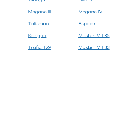
Twingo
Clio IV
Megane III
Megane IV
Talisman
Espace
Kangoo
Master IV T35
Trafic T29
Master IV T33