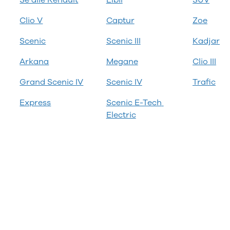
Se alle Renault
Elbil
SUV
kkerhedstjek
oring
Clio V
Captur
Zoe
enslag og rudeskift
Scenic
Scenic III
Kadjar
ndervognsbehandling
antirust
Arkana
Megane
Clio III
ynsgennemgang
ædeimprægnering
Grand Scenic IV
Scenic IV
Trafic
ærksted
toriserede fordele
Express
Scenic E-Tech 
ok værkstedstid
Electric
j en kundebil
m værkstedet
rvice på
bonnement
ift til sommerdæk
dan arbejder vi
ide til dæk
t om dæk
interdæk
ommerdæk