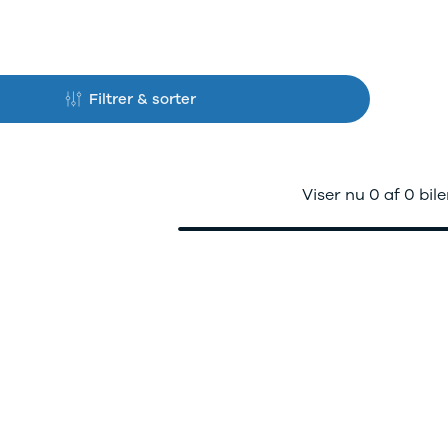
d of Life
Kalundborg
ekr service
Kolding
di service i Bilernes
Køge
us
Ringkøbing
W service i Bilernes
Roskilde
Filtrer & sorter
us
Silkeborg,
pra service i
Bilernes Hus
lernes Hus
Silkeborg -
ECOO service i
Kejlstruphøjvej
Viser nu 0 af 0 bile
lernes Hus
Skive
a service i Bilernes
Slagelse
us
XPENG, Silkeborg
ssan service i
Fleet
lernes Hus
Om os
ODA service i
Bilhuse
lernes Hus
Virksomhedsprofil
AT service i Bilernes
Job
us
Nyhedsbrev
oda service i
Ris og ros
lernes Hus
Hovedkontor