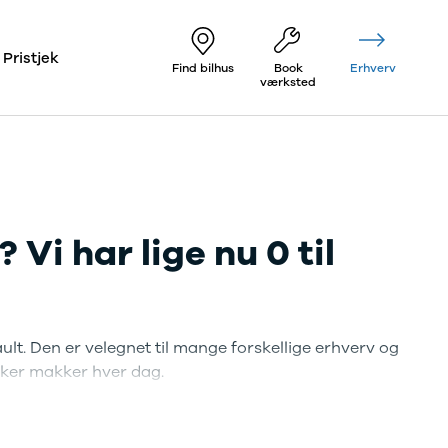
Pristjek
Find bilhus
Book
Erhverv
værksted
Vi har lige nu 0 til
lt. Den er velegnet til mange forskellige erhverv og
kker makker hver dag.
ager til levering med det samme.