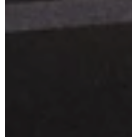
Seat
Se alle Seat
SUV
Mii
Ibiza
Leon
Toledo
Ateca
Arona
Tarraco
Skoda
Se alle Skoda
Elbil
SUV
Citigo
Elroq
Enyaq
Fabia
Kamiq
Karoq