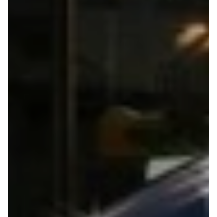
Modeller
Sprinter 319
Anmeldelser
Vito 111
Privatleasing
Vito 114
Tilbud
Vito 116
Suzuki
B250 e
Swift
EQE300
Modeller
GLE400 d
Anmeldelser
C200 d
Privatleasing
MG
Tilbud
Se alle MG
S-Cross
Elbil
Modeller
ZS
Anmeldelser
Mini
Privatleasing
Se alle Mini
Tilbud
Elbil
Vitara
Cooper
Modeller
Cooper SE
Anmeldelser
Cooper S
Privatleasing
Mitsubishi
Tilbud
Se alle