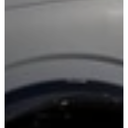
G9
Elbil
Modeller
Adam
Anmeldelser
Karl
Privatleasing
Corsa
Tilbud
Corsa-e
Ladeløsning
Astra
til elbil
Mokka
Oversigt
Mokka-e
Clever
Mokka X
ladeløsning
Insignia
Ladekabler
Crossland
til elbilen
Crossland X
Ladeløsning
Grandland X
til plug-in
Movano
hybrid
Vivaro
Ladeguide til
Zafira-e Life
elbil
Zafira Tourer
Udlevering
Peugeot
af ny bil
Se alle
Peugeot