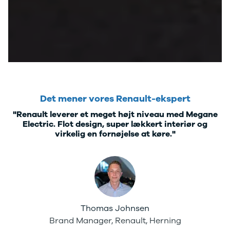
Kodiaq
Octavia
Rapid
Scala
Superb
Smart
Se alle Smart
Subaru
Se alle
Det mener vores Renault-ekspert
Subaru
"Renault leverer et meget højt niveau med Megane
Forrester
Electric. Flot design, super lækkert interiør og
Suzuki
virkelig en fornøjelse at køre."
Se alle Suzuki
Splash
Swift
Baleno
Ignis
S-Cross
Vitara
Thomas Johnsen
Celerio
Brand Manager, Renault, Herning
Tesla