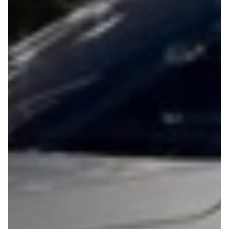
e Vitara
Mitsubishi
Modeller
Outlander
Anmeldelser
Space Star
Privatleasing
Nissan
Tilbud
Se alle
Alle nye biler
Nissan
XPENG
Elbil
L03
Qashqai
Modeller
Ariya
Anmeldelser
Micra
Tilbud
Note
G6
Juke
Modeller
X-Trail
Anmeldelser
Pulsar
Privatleasing
Navara
Tilbud
NV300
P7+
e-NV300
Modeller
Leaf
Anmeldelser
Townstar
Privatleasing
Opel
Tilbud
Se alle Opel