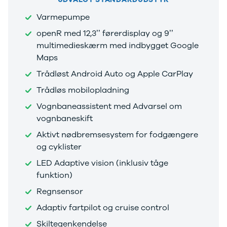
under
250.000 kr.
Varmepumpe
Byer og
openR med 12,3’’ førerdisplay og 9’’
områder
multimedieskærm med indbygget Google
Se alle byer
Maps
og områder
Birkerød
Trådløst Android Auto og Apple CarPlay
Esbjerg
Trådløs mobilopladning
Herning
Hillerød
Vognbaneassistent med Advarsel om
Holbæk
vognbaneskift
Holstebro
Aktivt nødbremsesystem for fodgængere
Hørsholm
og cyklister
Kalundborg
Kolding
LED Adaptive vision (inklusiv tåge
Køge
funktion)
Ringkøbing
Regnsensor
Silkeborg
Roskilde
Adaptiv fartpilot og cruise control
Skive
Skiltegenkendelse
Slagelse