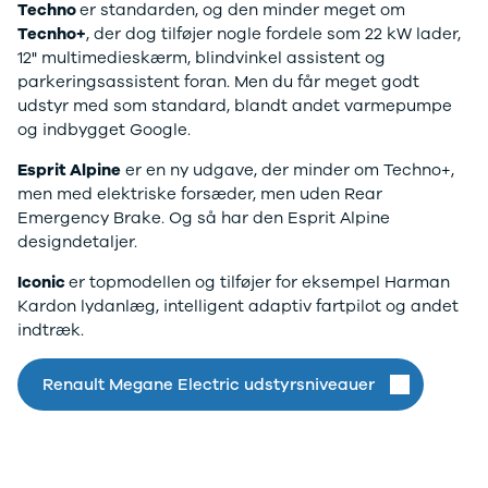
Techno
er standarden, og den minder meget om
XC60
Tecnho+
, der dog tilføjer nogle fordele som 22 kW lader,
EX90
12" multimedieskærm, blindvinkel assistent og
XC90
parkeringsassistent foran. Men du får meget godt
V40
udstyr med som standard, blandt andet varmepumpe
V60
og indbygget Google.
V90
S60
Esprit Alpine
er en ny udgave, der minder om Techno+,
S90
men med elektriske forsæder, men uden Rear
XPENG
Emergency Brake. Og så har den Esprit Alpine
G6
designdetaljer.
P7
Zeekr
Iconic
er topmodellen og tilføjer for eksempel Harman
7X
Kardon lydanlæg, intelligent adaptiv fartpilot og andet
001
indtræk.
Biltyper
Se alle
Renault Megane Electric udstyrsniveauer
biltyper
Benzinbil
Dieselbil
Hybrid