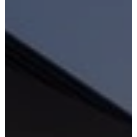
4 Electric
L3 Van
Modeller
Transit 350
Anmeldelser
L3 Chassis
Privatleasing
Transit 350
Tilbud
L4 Chassis
Megane
E-Transit 350
Electric
L2 Van
Anmeldelser
E-Transit 350
Privatleasing
L3 Van
Tilbud
Tourneo
Scenic
Custom 320S
Electric
Tourneo
Modeller
Custom 340L
Anmeldelser
Honda
Privatleasing
Se alle Honda
Tilbud
Jazz
Zeekr
Civic
X
Accord
Modeller
CR-V
Anmeldelser
Hyundai