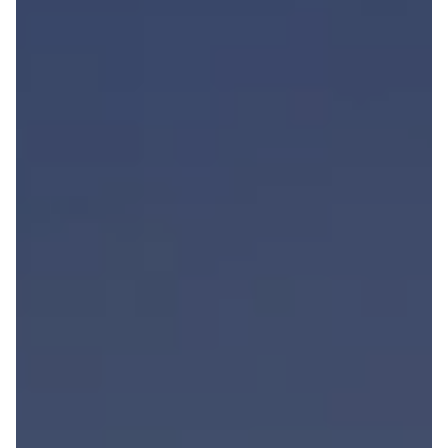
Anmeldelser
Tipo
Privatleasing
Doblo Cargo
Tilbud
Ducato 33
IONIQ 5 N
Ducato 35
Modeller
Talento
Anmeldelser
Ford
Privatleasing
Se alle Ford
Tilbud
Elbil
IONIQ 6
SUV
Modeller
Stationcar
Anmeldelser
B-Max
Privatleasing
Bronco
Tilbud
C-Max
IONIQ 6 N
Capri
Modeller
Grand C-Max
Anmeldelser
EcoSport
Privatleasing
Explorer
Tilbud
F-150
IONIQ 9
Fiesta
Modeller
Focus