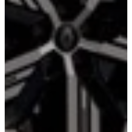
4
Porsche
Se alle
Porsche
Macan S
Panamera
Turbo S
Taycan Turbo
911 Carrera
4S
Renault
Se alle
Renault
Elbil
SUV
Twingo
Clio IV
Clio V
Captur
Zoe
Megane III