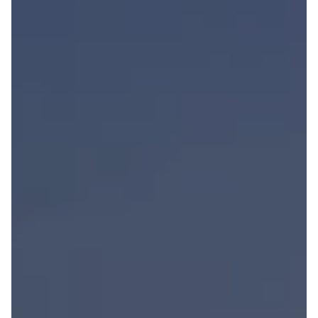
Anmeldelser
Galaxy
Privatleasing
Ka
Tilbud
Kuga
STARIA
Mondeo
BAYON
Mustang
Modeller
Mustang
Anmeldelser
Mach-E
Privatleasing
Puma
Tilbud
S-Max
Renault
Ranger
Twingo
Ranger
Electric
Raptor
Modeller
Transit
Anmeldelser
Courier
Privatleasing
Transit
Tilbud
Connect
5 Electric
Transit
Modeller
Custom
Anmeldelser
Transit 350
Privatleasing
L2 Van
Tilbud
Transit 350