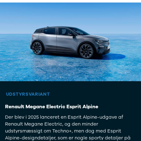
Lille bil
SUV
Crossover
Stationcar
Hatchback
Sedan
7 personers
biler
Varebiler
Cabriolet
Biler med
automatgear
SUV med
automatgear
UDSTYRSVARIANT
Hybridbiler
med
Renault Megane Electric Esprit Alpine
automatgear
Der blev i 2025 lanceret en Esprit Alpine-udgave af
Elbiler
Renault Megane Electric, og den minder
Se alle elbiler
udstyrsmæssigt om Techno+, men dog med Esprit
Elbil SUV
Alpine-designdetaljer, som er nogle sporty detaljer på
Lille elbil