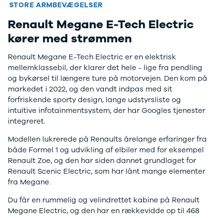
F-150
SUV
VW
STORE ARMBEVÆGELSER
Modeller
Stationcar
H
Renault Megane E-Tech Electric
Anmeldelser
1-serie
Vo
Beregn byttepris
Alpine
2-serie
H
kører med strømmen
A290
3-serie
XP
Modeller
4-serie
Bi
Renault Megane E-Tech Electric er en elektrisk
Anmeldelser
5-serie
Yd
mellemklassebil, der klarer det hele - lige fra pendling
Privatleasing
640i
Ai
og bykørsel til længere ture på motorvejen. Den kom på
Tilbud
X1
Bi
markedet i 2022, og den vandt indpas med sit
A390
X2
Br
forfriskende sporty design, lange udstyrsliste og
Modeller
X3
Bu
intuitive infotainmentsystem, der har Googles tjenester
Anmeldelser
X5
s
integreret.
Privatleasing
iX
D
Modellen lukrerede på Renaults årelange erfaringer fra
Tilbud
iX1
Fæ
både Formel 1 og udvikling af elbiler med for eksempel
Dacia
iX3
Gl
Renault Zoe, og den har siden dannet grundlaget for
Sandero
i3
Gr
Renault Scenic Electric, som har lånt mange elementer
Modeller
i3s
se
fra Megane.
Anmeldelser
i4
Ke
Privatleasing
Z4
La
Du får en rummelig og velindrettet kabine på Renault
Tilbud
BYD
Re
Megane Electric, og den har en rækkevidde op til 468
Duster
Se alle BYD
væ