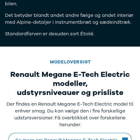
bilen.
Elbil med
træk
Det betyder blandt andet andre fælge og andet interiør
Billig elbil
med Alpine-detaljer i instrumentbræt og sædeindtræk.
Audi
Standardfarven er desuden sort Étoilé.
BMW
BYD
Cupra
Dacia
Fiat
MODELOVERSIGT
Ford
Renault Megane E-Tech Electric
Hyundai
modeller,
Kia
Mazda
udstyrsniveauer og prisliste
Mercedes
MG
Der findes en Renault Megane E-Tech Electric model til
MINI
enhver smag. Du kan vælge den i fire forskellige
Nissan
udstyrsversioner. Få overblikket over forskellene
Opel
herunder.
Polestar
Renault