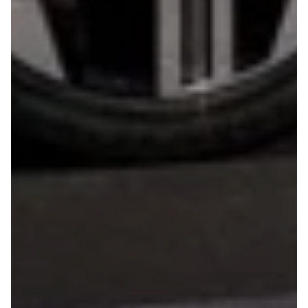
Megane IV
Scenic
Scenic III
Kadjar
Talisman
Espace
Arkana
Megane
Clio III
Kangoo
Master IV T35
Grand Scenic
IV
Scenic IV
Trafic
Trafic T29
Master IV T33
Express
Scenic E-
Tech Electric