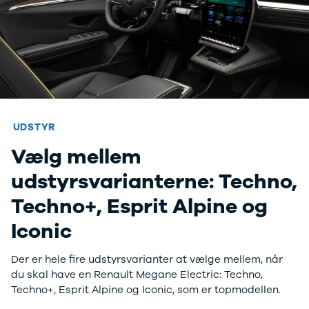
Amarok
Arteon
California
Crafter
Golf
Sportsvan
T-Cross
The Beetle
Transporter
UDSTYR
e-Transporter
Vælg mellem
Caddy Maxi
Volvo
udstyrsvarianterne: Techno,
Se alle Volvo
Elbil
Techno+, Esprit Alpine og
SUV
Iconic
Stationcar
EX30
XC40
Der er hele fire udstyrsvarianter at vælge mellem, når
EX40
du skal have en Renault Megane Electric: Techno,
C40
Techno+, Esprit Alpine og Iconic, som er topmodellen.
EC40