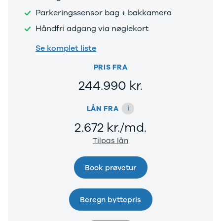
Viborg
Parkeringssensor bag + bakkamera
Århus
Håndfri adgang via nøglekort
Jylland
Sjælland
Se komplet liste
Midtjylland
København
PRIS FRA
Syd- og
244.990 kr.
Sønderjylland
Nordsjælland
Privatleasing
i
LÅN FRA
Se alle biler
2.672 kr./md.
Elbiler
Budget op til
Tilpas lån
4.000 kr.
Ford
Book prøvetur
Hyundai
Kia
Polestar
Beregn byttepris
VW
Vis alle