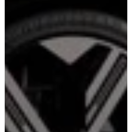
108
208
E-208
2008
308
3008
5008
508
Boxer 435
E-2008
e-Expert
Boxer 335
Boxer 333
Boxer 330
Expert
Polestar
Se alle
Polestar
Elbil
2