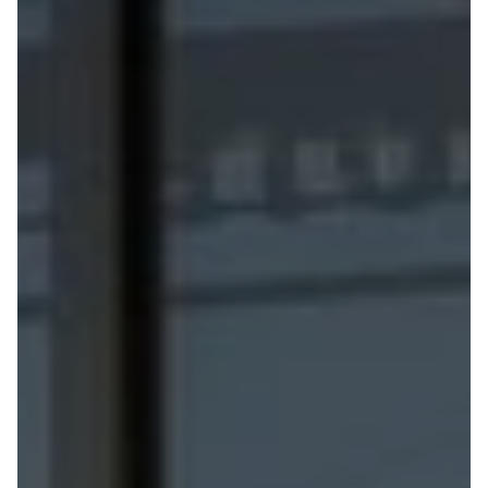
Anmeldelser
EV3
Privatleasing
EV4
Tilbud
EV6
3
EV9
Modeller
Niro
Anmeldelser
e-Niro
Privatleasing
Picanto
Tilbud
Ceed
4
Rio
Modeller
Optima
Anmeldelser
Sorento
Privatleasing
Sportage
Tilbud
Stonic
5
Venga
Modeller
XCeed
Anmeldelser
ProCeed
Privatleasing
Land Rover
Tilbud
Se alle Land
Mazda
Rover
6e
Range Rover
Modeller
Sport