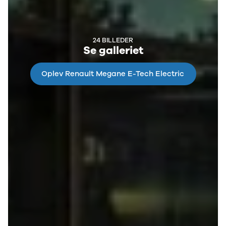
Nissan
CLA220 d
MICRA
CLA45
Modeller
E-klasse
Anmeldelser
E220
24 BILLEDER
Privatleasing
E220 d
Se galleriet
Tilbud
E350 d
LEAF
E400
Oplev Renault Megane E-Tech Electric
Modeller
E300 de
Anmeldelser
E55
Privatleasing
GLA200
ARIYA
GLA250 e
Modeller
GLC250 d
Anmeldelser
GLC300
Privatleasing
GLC300 de
Tilbud
GLC300 e
Juke
GLC350 d
Modeller
GLC350 e
Anmeldelser
EQA-klasse
Privatleasing
EQC400
Tilbud
Sprinter 314
Qashqai
Sprinter 317