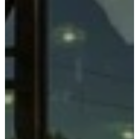
Privatleasing
Elbil
Tilbud
SUV
CX-5
Stationcar
Modeller
A-Klasse
Privatleasing
A180 d
Tilbud
A200
CX-60
A200 d
Anmeldelser
B180 d
Privatleasing
B180
Tilbud
B200
CX-80
B200 d
Modeller
C-Klasse
Anmeldelser
C200
Privatleasing
C220 d
Tilbud
C250
MX-5
C300 e
Modeller
C350 e
Anmeldelser
C43
Privatleasing
C63
Tilbud
CLA200