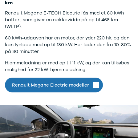
km
Elbil
SUV
Renault Megane E-TECH Electric fås med et 60 kWh
ID.3
batteri, som giver en rækkevidde på op til 468 km
ID.4
(WLTP).
ID.5
ID.7
60 kWh-udgaven har en motor, der yder 220 hk, og den
ID. Buzz
kan lynlade med op til 130 kW. Her lader den fra 10-80%
Up!
på 30 minutter.
e-Up!
Hjemmeladning er med op til 11 kW, og der kan tilkøbes
Polo
mulighed for 22 kW-hjemmeladning.
Golf VI
Golf VII
e-Golf VII
Renault Megane Electric modeller
Golf VIII
Touran
Passat
T-Roc
Tiguan
Tiguan
Allspace