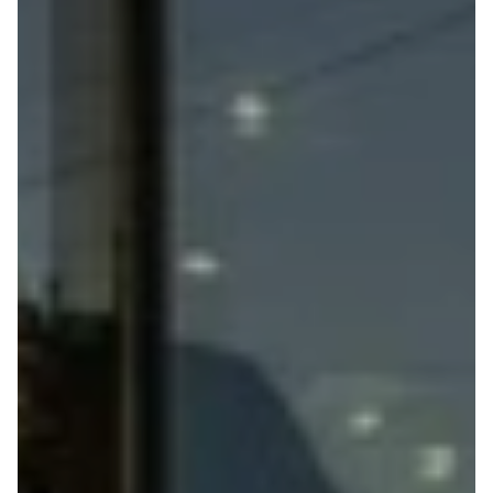
Anmeldelser
Lexus
Privatleasing
Se alle Lexus
Tilbud
CT200h
CX-6e
Mazda
Modeller
Se alle
Anmeldelser
Mazda
Privatleasing
Elbil
Tilbud
SUV
Mazda-2
CX-5
Modeller
CX-30
Anmeldelser
CX-3
Privatleasing
2
Tilbud
3
Mazda-3
6
Modeller
MX-30
Anmeldelser
MX-5
Privatleasing
CX-60
Tilbud
Mercedes
CX-30
Se alle
Anmeldelser
Mercedes