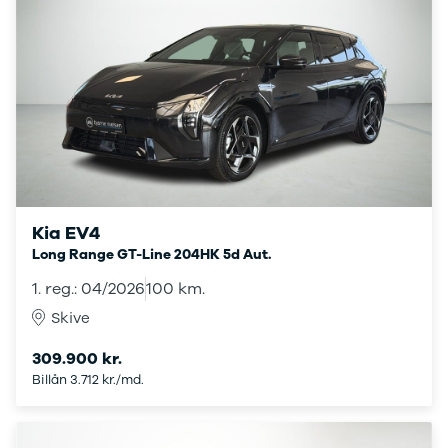
Amarok
Arteon
California
Crafter
Golf
Sportsvan
T-Cross
The Beetle
Transporter
e-Transporter
Caddy Maxi
Kia EV4
Volvo
Long Range GT-Line 204HK 5d Aut.
Se alle Volvo
Elbil
1. reg.: 04/2026
100 km.
SUV
Skive
Stationcar
EX30
309.900 kr.
XC40
Billån 3.712 kr./md.
EX40
C40
EC40