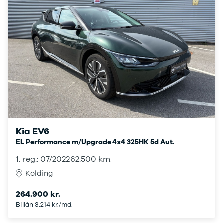
Privatleasing
Se alle
Tilbud
Hyundai
7GT
Elbil
Modeller
Ioniq
Anmeldelser
Ioniq 5
Privatleasing
Ioniq 6
Tilbud
Kona
7X
i10
Modeller
i20
Anmeldelser
i30
Privatleasing
Tucson
Tilbud
Santa Fe
Kia EV6
001
Iveco
EL Performance m/Upgrade 4x4 325HK 5d Aut.
Modeller
Se alle Iveco
1. reg.: 07/2022
62.500 km.
Anmeldelser
Daily
Privatleasing
Kia
Kolding
Tilbud
Se alle Kia
Polestar
Elbil
264.900 kr.
2
SUV
Billån 3.214 kr./md.
Modeller
Stationcar