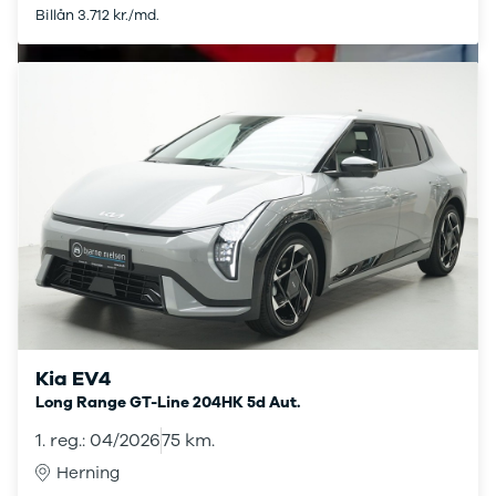
Seat
Billån 3.712 kr./md.
Se alle Seat
SUV
Mii
Ibiza
Leon
Toledo
Ateca
Arona
Tarraco
Skoda
Se alle Skoda
Elbil
SUV
Citigo
Kia EV4
Elroq
Enyaq
Long Range GT-Line 204HK 5d Aut.
Fabia
1. reg.: 04/2026
75 km.
Kamiq
Herning
Karoq