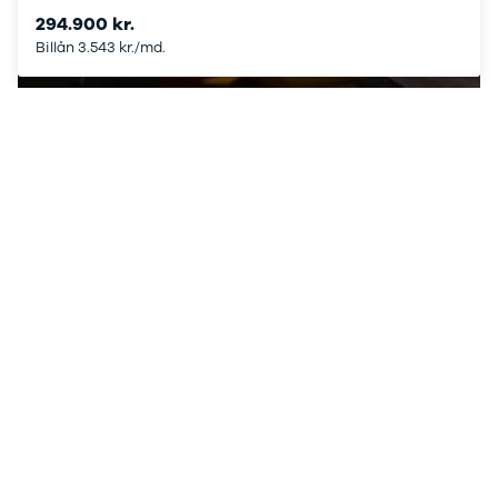
Nissan
CLA220 d
294.900 kr.
MICRA
CLA45
Billån 3.543 kr./md.
Modeller
E-klasse
Se alle fordele
Anmeldelser
E220
Privatleasing
E220 d
Tilbud
E350 d
LEAF
E400
Modeller
E300 de
Anmeldelser
E55
Privatleasing
GLA200
ARIYA
GLA250 e
Modeller
GLC250 d
Anmeldelser
GLC300
Privatleasing
GLC300 de
Tilbud
GLC300 e
Juke
GLC350 d
Modeller
GLC350 e
Anmeldelser
EQA-klasse
Privatleasing
EQC400
Tilbud
Sprinter 314
Qashqai
Sprinter 317