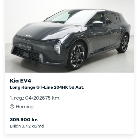
XC60
EX90
XC90
V40
V60
V90
S60
S90
XPENG
G6
P7
Zeekr
Kia EV4
7X
Long Range GT-Line 204HK 5d Aut.
001
1. reg.: 04/2026
75 km.
Biltyper
Herning
Se alle
biltyper
309.900 kr.
Benzinbil
Billån 3.712 kr./md.
Dieselbil
Hybrid