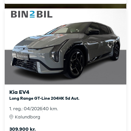
Megane IV
Scenic
Scenic III
Kadjar
Talisman
Espace
Arkana
Megane
Clio III
Kangoo
Master IV T35
Grand Scenic
IV
Scenic IV
Kia EV4
Trafic
Long Range GT-Line 204HK 5d Aut.
Trafic T29
1. reg.: 04/2026
40 km.
Master IV T33
Express
Kalundborg
Scenic E-
Tech Electric
309.900 kr.