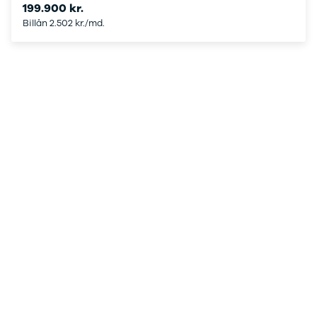
199.900 kr.
Viborg
Billån 2.502 kr./md.
Århus
Jylland
Sjælland
Midtjylland
København
Syd- og
Sønderjylland
Nordsjælland
Privatleasing
Se alle biler
Elbiler
Budget op til
4.000 kr.
Ford
Hyundai
Kia
Polestar
VW
Vis alle