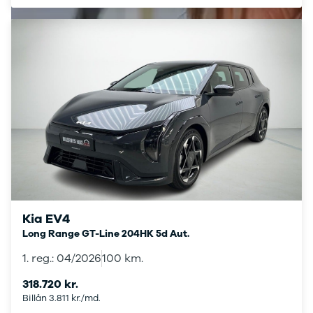
Elbil med
træk
Billig elbil
Audi
BMW
BYD
Cupra
Dacia
Fiat
Ford
Hyundai
Kia
Mazda
Mercedes
Kia EV4
MG
Long Range GT-Line 204HK 5d Aut.
MINI
1. reg.: 04/2026
100 km.
Nissan
Opel
318.720 kr.
Polestar
Billån 3.811 kr./md.
Renault