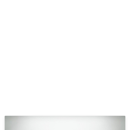
Anmeldelser
Galaxy
Privatleasing
Ka
Tilbud
Kuga
STARIA
Mondeo
BAYON
Mustang
Modeller
Mustang
Anmeldelser
Mach-E
Privatleasing
Puma
Tilbud
S-Max
Renault
Ranger
Twingo
Ranger
Electric
Raptor
Modeller
Transit
Anmeldelser
Courier
Privatleasing
Transit
Tilbud
Connect
5 Electric
Transit
Modeller
Custom
Anmeldelser
Transit 350
Privatleasing
L2 Van
Tilbud
Transit 350