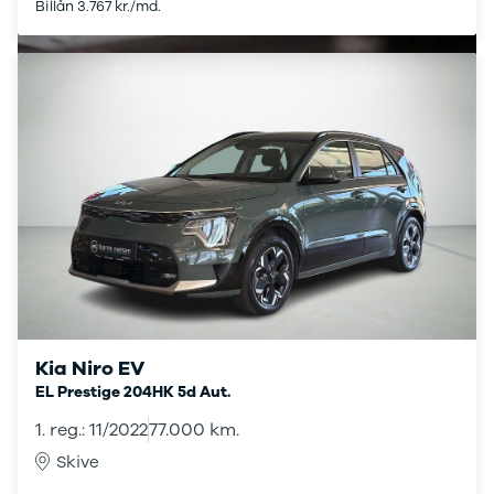
under
Billån 3.767 kr./md.
Billån uden udbetaling
250.000 kr.
Byer og
områder
Se alle byer
og områder
Birkerød
Esbjerg
Herning
Hillerød
Holbæk
Holstebro
Hørsholm
Kalundborg
Kolding
Kia Niro EV
Køge
EL Prestige 204HK 5d Aut.
Ringkøbing
Silkeborg
1. reg.: 11/2022
77.000 km.
Roskilde
Skive
Skive
Slagelse