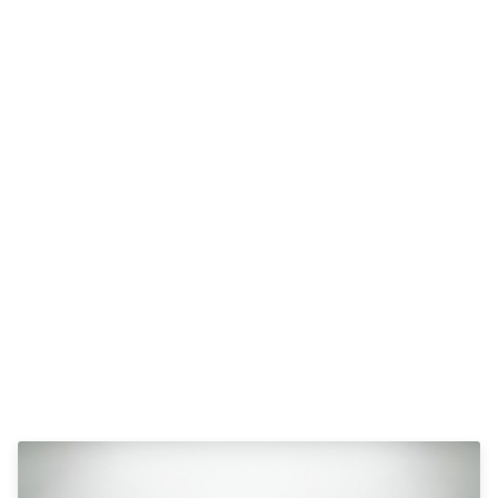
e Vitara
Mitsubishi
Modeller
Outlander
Anmeldelser
Space Star
Privatleasing
Nissan
Tilbud
Se alle
Alle nye biler
Nissan
XPENG
Elbil
L03
Qashqai
Modeller
Ariya
Anmeldelser
Micra
Tilbud
Note
G6
Juke
Modeller
X-Trail
Anmeldelser
Pulsar
Privatleasing
Navara
Tilbud
NV300
P7+
e-NV300
Modeller
Leaf
Anmeldelser
Townstar
Privatleasing
Opel
Tilbud
Se alle Opel