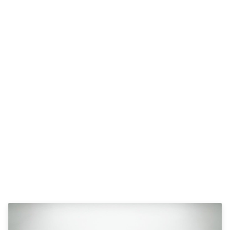
Elbil
SUV
ID.3
ID.4
ID.5
ID.7
ID. Buzz
Up!
e-Up!
Polo
Golf VI
Golf VII
e-Golf VII
Golf VIII
Touran
Passat
T-Roc
Tiguan
Tiguan
Allspace