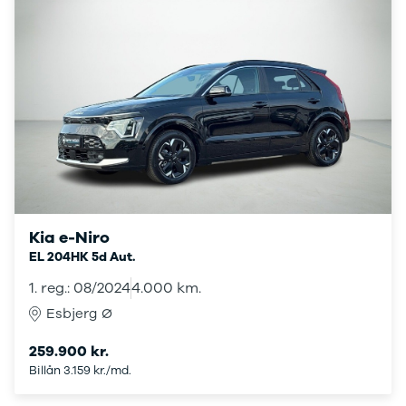
108
208
E-208
2008
308
3008
5008
508
Boxer 435
E-2008
e-Expert
Boxer 335
Kia e-Niro
Boxer 333
EL 204HK 5d Aut.
Boxer 330
1. reg.: 08/2024
4.000 km.
Expert
Polestar
Esbjerg Ø
Se alle
259.900 kr.
Polestar
Elbil
Billån 3.159 kr./md.
2