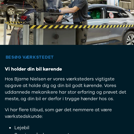
e Vitara
Mitsubishi
Modeller
Outlander
Anmeldelser
Space Star
Privatleasing
Nissan
Tilbud
Se alle
Alle nye biler
Nissan
XPENG
Elbil
L03
Qashqai
Modeller
Ariya
BESØG VÆRKSTEDET
Anmeldelser
Micra
Tilbud
Note
Vi holder din bil kørende
G6
Juke
Hos Bjarne Nielsen er vores værksteders vigtigste
Modeller
X-Trail
opgave at holde dig og din bil godt kørende. Vores
Anmeldelser
Pulsar
uddannede mekanikere har stor erfaring og prøvet det
Privatleasing
Navara
meste, og din bil er derfor i trygge hænder hos os.
Tilbud
NV300
P7+
e-NV300
Vi har flere tilbud, som gør det nemmere at være
Modeller
Leaf
værkstedskunde:
Anmeldelser
Townstar
Privatleasing
Opel
Lejebil
Tilbud
Se alle Opel