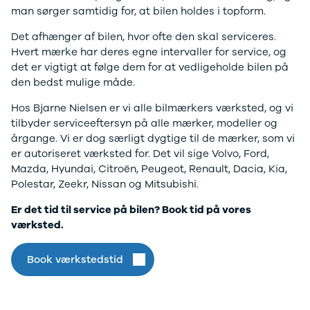
F-150
SUV
VW
Book værksted
Find værksted
man sørger samtidig for, at bilen holdes i topform.
Modeller
Stationcar
H
Anmeldelser
1-serie
Vo
Det afhænger af bilen, hvor ofte den skal serviceres.
Alpine
2-serie
H
Hvert mærke har deres egne intervaller for service, og
A290
3-serie
XP
det er vigtigt at følge dem for at vedligeholde bilen på
Modeller
4-serie
Bi
den bedst mulige måde.
Anmeldelser
5-serie
Yd
Privatleasing
640i
Ai
Hos Bjarne Nielsen er vi alle bilmærkers værksted, og vi
Tilbud
X1
Bi
tilbyder serviceeftersyn på alle mærker, modeller og
A390
X2
Br
årgange. Vi er dog særligt dygtige til de mærker, som vi
Modeller
X3
Bu
er autoriseret værksted for. Det vil sige Volvo, Ford,
Anmeldelser
X5
s
Mazda, Hyundai, Citroën, Peugeot, Renault, Dacia, Kia,
Privatleasing
iX
D
Polestar, Zeekr, Nissan og Mitsubishi.
Tilbud
iX1
Fæ
Er det tid til service på bilen? Book tid på vores
Dacia
iX3
Gl
værksted.
Sandero
i3
Gr
Modeller
i3s
se
Anmeldelser
i4
Ke
Book værkstedstid
Privatleasing
Z4
La
Tilbud
BYD
Re
Duster
Se alle BYD
væ