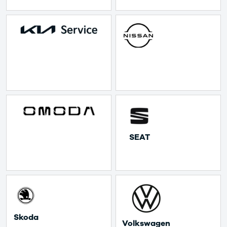
Nissan
CLA220 d
MICRA
CLA45
Modeller
E-klasse
Anmeldelser
E220
Privatleasing
E220 d
Tilbud
E350 d
LEAF
E400
Modeller
E300 de
Anmeldelser
E55
Privatleasing
GLA200
ARIYA
GLA250 e
Modeller
GLC250 d
Anmeldelser
GLC300
 SEAT 
Privatleasing
GLC300 de
Tilbud
GLC300 e
Juke
GLC350 d
Modeller
GLC350 e
Anmeldelser
EQA-klasse
Privatleasing
EQC400
Tilbud
Sprinter 314
 Skoda 
 Volkswagen 
Qashqai
Sprinter 317