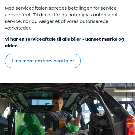
108
Med serviceaftalen spredes betalingen for service
208
udover året. Til din bil får du naturligvis autoriseret
E-208
service, når du vælger et af vores autoriserede
2008
værksteder.
308
3008
Vi har en serviceaftale til alle biler - uanset mærke og
5008
alder.
508
Boxer 435
Læs mere om serviceaftaler
E-2008
e-Expert
Boxer 335
Boxer 333
Boxer 330
Expert
Polestar
Se alle
Polestar
Elbil
2