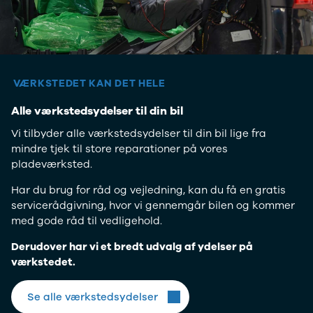
4
Porsche
Se alle
Porsche
Macan S
Panamera
VÆRKSTEDET KAN DET HELE
Turbo S
Alle værkstedsydelser til din bil
Taycan Turbo
911 Carrera
Vi tilbyder alle værkstedsydelser til din bil lige fra
4S
mindre tjek til store reparationer på vores
Renault
pladeværksted.
Se alle
Renault
Har du brug for råd og vejledning, kan du få en gratis
Elbil
servicerådgivning, hvor vi gennemgår bilen og kommer
SUV
med gode råd til vedligehold.
Twingo
Derudover har vi et bredt udvalg af ydelser på
Clio IV
værkstedet.
Clio V
Captur
Zoe
Se alle værkstedsydelser
Megane III