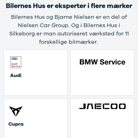
Privatleasing
Elbil
Bilernes Hus er eksperter i flere mærker
Tilbud
SUV
CX-5
Stationcar
Bilernes Hus og Bjarne Nielsen er en del af
Modeller
A-Klasse
Nielsen Car Group. Og i Bilernes Hus i
Privatleasing
A180 d
Silkeborg er man autoriseret værksted for 11
Tilbud
A200
forskellige bilmærker.
CX-60
A200 d
Anmeldelser
B180 d
Privatleasing
B180
Tilbud
B200
CX-80
B200 d
 Audi 
Modeller
C-Klasse
Anmeldelser
C200
Privatleasing
C220 d
Tilbud
C250
MX-5
C300 e
Modeller
C350 e
Anmeldelser
C43
 Cupra 
Privatleasing
C63
Tilbud
CLA200