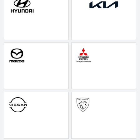
Anmeldelser
EV3
Privatleasing
EV4
Tilbud
EV6
3
EV9
Modeller
Niro
Anmeldelser
e-Niro
Privatleasing
Picanto
Tilbud
Ceed
4
Rio
Modeller
Optima
Anmeldelser
Sorento
Privatleasing
Sportage
Tilbud
Stonic
5
Venga
Modeller
XCeed
Anmeldelser
ProCeed
Privatleasing
Land Rover
Tilbud
Se alle Land
Mazda
Rover
6e
Range Rover
Modeller
Sport