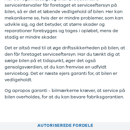
serviceintervaller får foretaget et serviceeftersyn på
4 Electric
L3 Van
bilen, så er det et løbende vedligehold af bilen. Her kan
Modeller
Transit 350
mekanikerne se, hvis der er mindre problemer, som kan
Anmeldelser
L3 Chassis
udvikle sig, og det betyder, at større skader og
Privatleasing
Transit 350
reparationer forebygges og tages i opløbet, mens de
Tilbud
L4 Chassis
stadig er mindre skader.
Megane
E-Transit 350
Electric
L2 Van
Det er altså med til at øge driftssikkerheden på bilen, at
Anmeldelser
E-Transit 350
den får foretaget serviceeftersyn. Har du tænkt dig at
Privatleasing
L3 Van
sælge bilen på et tidspunkt, øger det også
Tilbud
Tourneo
gensalgsværdien, at du kan fremvise en udfyldt
Scenic
Custom 320S
servicebog. Det er næste ejers garanti for, at bilen er
Electric
Tourneo
vedligeholdt.
Modeller
Custom 340L
Anmeldelser
Honda
Og apropos garanti - bilmærkerne kræver, at service på
Privatleasing
Se alle Honda
bilen overholdes, for at du kan bevare fabriksgarantien.
Tilbud
Jazz
Zeekr
Civic
X
Accord
Modeller
CR-V
AUTORISEREDE FORDELE
Anmeldelser
Hyundai