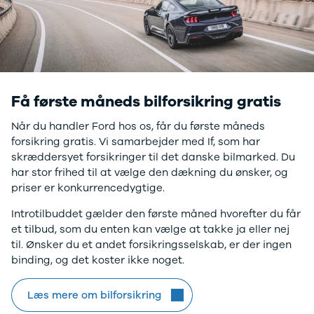
Nissan
CLA220 d
MICRA
CLA45
Modeller
E-klasse
Anmeldelser
E220
Privatleasing
E220 d
Tilbud
E350 d
LEAF
E400
Få første måneds bilforsikring gratis
Modeller
E300 de
Anmeldelser
E55
Når du handler Ford hos os, får du første måneds
Privatleasing
GLA200
forsikring gratis. Vi samarbejder med If, som har
ARIYA
GLA250 e
skræddersyet forsikringer til det danske bilmarked. Du
Modeller
GLC250 d
har stor frihed til at vælge den dækning du ønsker, og
Anmeldelser
GLC300
priser er konkurrencedygtige.
Privatleasing
GLC300 de
Introtilbuddet gælder den første måned hvorefter du får
Tilbud
GLC300 e
et tilbud, som du enten kan vælge at takke ja eller nej
Juke
GLC350 d
til. Ønsker du et andet forsikringsselskab, er der ingen
Modeller
GLC350 e
binding, og det koster ikke noget.
Anmeldelser
EQA-klasse
Privatleasing
EQC400
Tilbud
Sprinter 314
Læs mere om bilforsikring
Qashqai
Sprinter 317