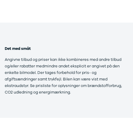
Modeller
Sprinter 319
Anmeldelser
Vito 111
Privatleasing
Vito 114
Tilbud
Vito 116
Suzuki
B250 e
Swift
EQE300
Modeller
GLE400 d
Det med småt
Anmeldelser
C200 d
Privatleasing
MG
Angivne tilbud og priser kan ikke kombineres med andre tilbud
Tilbud
Se alle MG
og/eller rabatter medmindre andet eksplicit er angivet på den
S-Cross
Elbil
enkelte bilmodel.
Der tages forbehold for pris- og
Modeller
ZS
afgiftsændringer samt trykfejl. Bilen kan være vist med
Anmeldelser
Mini
ekstraudstyr. Se prisliste for oplysninger om brændstofforbrug,
Privatleasing
Se alle Mini
CO2 udledning og energimærkning.
Tilbud
Elbil
Vitara
Cooper
Modeller
Cooper SE
Anmeldelser
Cooper S
Privatleasing
Mitsubishi
Tilbud
Se alle