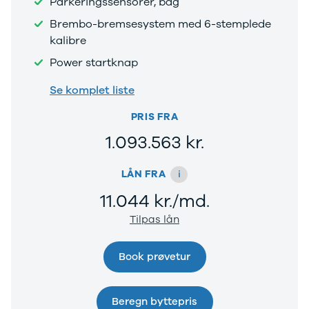
Parkeringssensorer, bag
Anmeldelser
EV3
Privatleasing
EV4
Brembo-bremsesystem med 6-stemplede
Tilbud
EV6
kalibre
3
EV9
Power startknap
Modeller
Niro
Anmeldelser
e-Niro
Se komplet liste
Privatleasing
Picanto
Tilbud
Ceed
PRIS FRA
4
Rio
1.093.563 kr.
Modeller
Optima
Anmeldelser
Sorento
Privatleasing
Sportage
i
LÅN FRA
Tilbud
Stonic
11.044 kr./md.
5
Venga
Modeller
XCeed
Tilpas lån
Anmeldelser
ProCeed
Privatleasing
Land Rover
Book prøvetur
Tilbud
Se alle Land
Mazda
Rover
6e
Range Rover
Beregn byttepris
Modeller
Sport