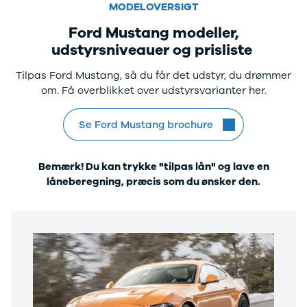
F-150
SUV
VW
MODELOVERSIGT
Modeller
Stationcar
H
Ford Mustang modeller,
Anmeldelser
1-serie
Vo
Alpine
2-serie
H
udstyrsniveauer og prisliste
A290
3-serie
XP
Tilpas Ford Mustang, så du får det udstyr, du drømmer
Modeller
4-serie
Bi
om. Få overblikket over udstyrsvarianter her.
Anmeldelser
5-serie
Yd
Privatleasing
640i
Ai
Tilbud
X1
Bi
Se Ford Mustang brochure
A390
X2
Br
Modeller
X3
Bu
Anmeldelser
X5
s
Bemærk! Du kan trykke "tilpas lån" og lave en
Privatleasing
iX
D
låneberegning, præcis som du ønsker den.
Tilbud
iX1
Fæ
Dacia
iX3
Gl
Sandero
i3
Gr
Modeller
i3s
se
Anmeldelser
i4
Ke
Privatleasing
Z4
La
Tilbud
BYD
Re
Duster
Se alle BYD
væ