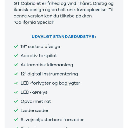
Privatleasing
Se alle
GT Cabriolet er frihed og vind i håret. Dristig og
Tilbud
Hyundai
ikonisk design og en helt unik køreoplevelse. Til
7GT
Elbil
denne version kan du tilkøbe pakken
Modeller
Ioniq
"California Special"
Anmeldelser
Ioniq 5
Privatleasing
Ioniq 6
UDVALGT STANDARDUDSTYR:
Tilbud
Kona
19'' sorte alufælge
7X
i10
Modeller
i20
Adaptiv fartpilot
Anmeldelser
i30
Automatisk klimaanlæg
Privatleasing
Tucson
Tilbud
Santa Fe
12'' digital instrumentering
001
Iveco
LED-forlygter og baglygter
Modeller
Se alle Iveco
Anmeldelser
Daily
LED-kørelys
Privatleasing
Kia
Opvarmet rat
Tilbud
Se alle Kia
Polestar
Elbil
Lædersæder
2
SUV
6-vejs eljusterbare forsæder
Modeller
Stationcar