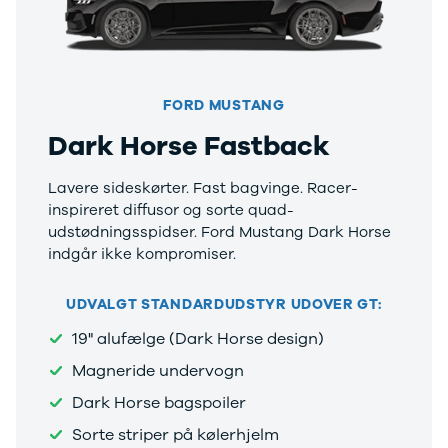
Anmeldelser
Tipo
Privatleasing
Doblo Cargo
Tilbud
Ducato 33
IONIQ 5 N
Ducato 35
Modeller
Talento
FORD MUSTANG
Anmeldelser
Ford
Dark Horse Fastback
Privatleasing
Se alle Ford
Tilbud
Elbil
Lavere sideskørter. Fast bagvinge. Racer-
IONIQ 6
SUV
inspireret diffusor og sorte quad-
Modeller
Stationcar
udstødningsspidser. Ford Mustang Dark Horse
Anmeldelser
B-Max
indgår ikke kompromiser.
Privatleasing
Bronco
Tilbud
C-Max
IONIQ 6 N
Capri
UDVALGT STANDARDUDSTYR UDOVER GT:
Modeller
Grand C-Max
19" alufælge (Dark Horse design)
Anmeldelser
EcoSport
Privatleasing
Explorer
Magneride undervogn
Tilbud
F-150
Dark Horse bagspoiler
IONIQ 9
Fiesta
Modeller
Focus
Sorte striper på kølerhjelm