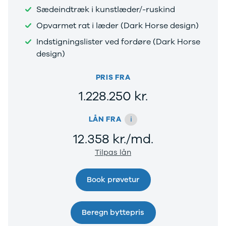
Anmeldelser
Galaxy
Sædeindtræk i kunstlæder/-ruskind
Privatleasing
Ka
Tilbud
Kuga
Opvarmet rat i læder (Dark Horse design)
STARIA
Mondeo
Indstigningslister ved fordøre (Dark Horse
BAYON
Mustang
design)
Modeller
Mustang
Anmeldelser
Mach-E
PRIS FRA
Privatleasing
Puma
Tilbud
S-Max
1.228.250 kr.
Renault
Ranger
Twingo
Ranger
i
LÅN FRA
Electric
Raptor
12.358 kr./md.
Modeller
Transit
Anmeldelser
Courier
Tilpas lån
Privatleasing
Transit
Tilbud
Connect
Book prøvetur
5 Electric
Transit
Modeller
Custom
Anmeldelser
Transit 350
Beregn byttepris
Privatleasing
L2 Van
Tilbud
Transit 350