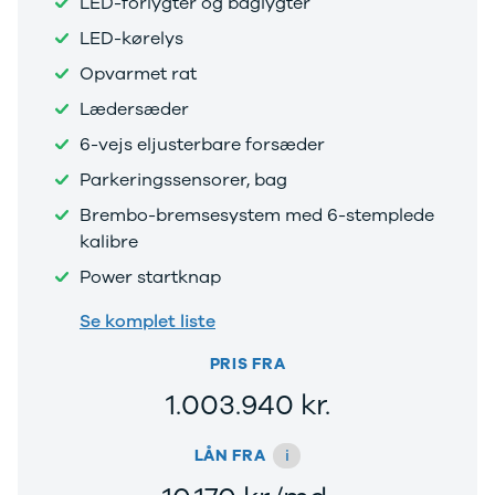
LED-forlygter og baglygter
EX40
Se alle Cupra
H
Modeller
Elbil
By
LED-kørelys
Anmeldelser
Born
Al
Opvarmet rat
Privatleasing
Dacia
Bi
Tilbud
Se alle Dacia
Es
Lædersæder
EC40
Elbil
He
6-vejs eljusterbare forsæder
Anmeldelser
Spring
Hi
Privatleasing
Sandero og
H
Parkeringssensorer, bag
Tilbud
Sandero
Ho
Brembo-bremsesystem med 6-stemplede
EX60
Stepway
H
kalibre
Modeller
Sandero
K
Anmeldelser
Stepway
Ko
Power startknap
Privatleasing
Duster
K
Se komplet liste
Tilbud
Dokker
Ri
ES90
Lodgy og
Ro
PRIS FRA
Modeller
Lodgy
Si
Anmeldelser
Stepway
Sk
1.003.940 kr.
Privatleasing
Lodgy
Sl
Tilbud
Stepway
B
i
LÅN FRA
EX90
Jogger
Ti
Anmeldelser
Logan og
i 