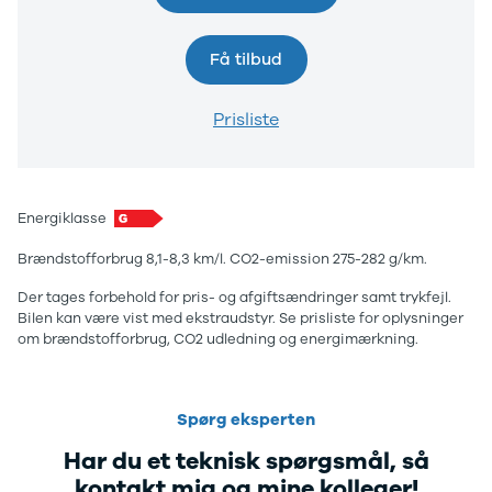
Anmeldelser
Lexus
Privatleasing
Se alle Lexus
Få tilbud
Tilbud
CT200h
CX-6e
Mazda
Modeller
Se alle
Prisliste
Anmeldelser
Mazda
Privatleasing
Elbil
Tilbud
SUV
Mazda-2
CX-5
Energiklasse
Modeller
CX-30
Brændstofforbrug 8,1-8,3 km/l. CO2-emission 275-282 g/km.
Anmeldelser
CX-3
Privatleasing
2
Der tages forbehold for pris- og afgiftsændringer samt trykfejl.
Tilbud
3
Bilen kan være vist med ekstraudstyr. Se prisliste for oplysninger
Mazda-3
6
om brændstofforbrug, CO2 udledning og energimærkning.
Modeller
MX-30
Anmeldelser
MX-5
Privatleasing
CX-60
Spørg eksperten
Tilbud
Mercedes
CX-30
Se alle
Har du et teknisk spørgsmål, så
Anmeldelser
Mercedes
kontakt mig og mine kolleger!