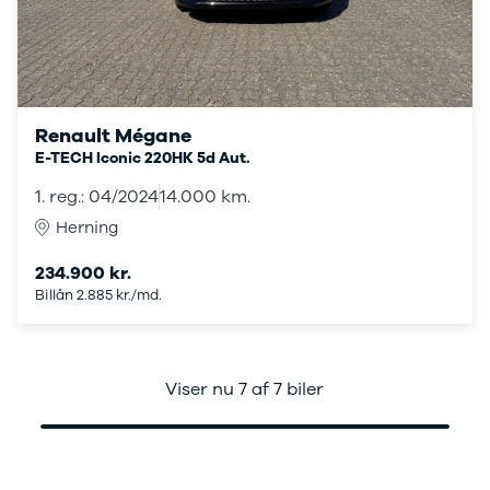
Anmeldelser
EV3
Privatleasing
EV4
Tilbud
EV6
3
EV9
Modeller
Niro
Anmeldelser
e-Niro
Renault Mégane
Privatleasing
Picanto
E-TECH Iconic 220HK 5d Aut.
Tilbud
Ceed
1. reg.: 04/2024
14.000 km.
4
Rio
Modeller
Optima
Herning
Anmeldelser
Sorento
Privatleasing
Sportage
234.900 kr.
Tilbud
Stonic
Billån 2.885 kr./md.
5
Venga
Modeller
XCeed
Anmeldelser
ProCeed
Privatleasing
Land Rover
Viser nu 7 af 7 biler
Tilbud
Se alle Land
Mazda
Rover
6e
Range Rover
Modeller
Sport