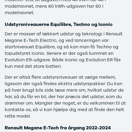
e Vitara
Mitsubishi
modelnavnet, mens 60 kWh-udgaven har 60 i
Modeller
Outlander
modelnavnet.
Anmeldelser
Space Star
Privatleasing
Nissan
Udstyrsniveauerne Equilibre, Techno og Iconic
Tilbud
Se alle
Der er masser af lækkert udstyr og teknologi i Renault
Alle nye biler
Nissan
Megane E-Tech Electric, og ved lanceringen var
XPENG
Elbil
startniveauet Equilibre, og så kan man få Techno og
L03
Qashqai
topudstyret Iconic. Senere er der også kommet en
Modeller
Ariya
Evolution ER-udgave. Både Iconic og Evolution ER fås
Anmeldelser
Micra
kun med det store batteri.
Tilbud
Note
G6
Juke
Der er altså flere udstyrsniveauer at vælge mellem,
Modeller
X-Trail
ligesom der også findes ekstra udstyrspakker. Du kan
Anmeldelser
Pulsar
på hver brugt bils side læse mere om, hvilket udstyr de
Privatleasing
Navara
har, så du får en bil, der har præcis det udstyr, som du
Tilbud
NV300
drømmer om. Mangler der noget, er du velkommen til at
P7+
e-NV300
kontakte os, så vi kan hjælpe dig med at finde den helt
Modeller
Leaf
rette model.
Anmeldelser
Townstar
Privatleasing
Opel
Renault Megane E-Tech fra årgang 2022-2024
Tilbud
Se alle Opel