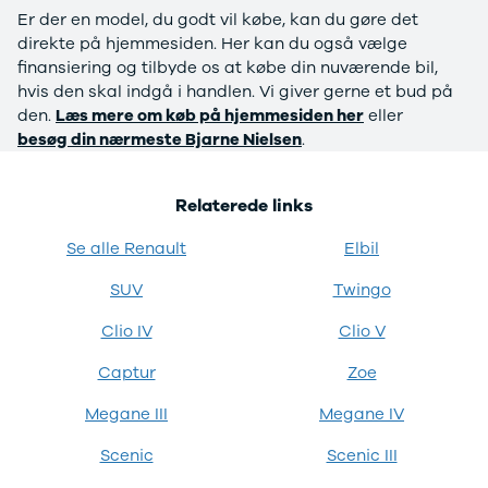
108
Er der en model, du godt vil købe, kan du gøre det
208
direkte på hjemmesiden. Her kan du også vælge
E-208
finansiering og tilbyde os at købe din nuværende bil,
2008
hvis den skal indgå i handlen. Vi giver gerne et bud på
308
den.
Læs mere om køb på hjemmesiden her
eller
3008
besøg din nærmeste Bjarne Nielsen
.
5008
508
Relaterede links
Boxer 435
E-2008
Se alle Renault
Elbil
e-Expert
Boxer 335
SUV
Twingo
Boxer 333
Boxer 330
Clio IV
Clio V
Expert
Captur
Zoe
Polestar
Se alle
Megane III
Megane IV
Polestar
Elbil
Scenic
Scenic III
2