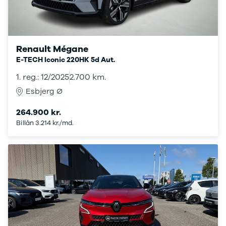
Privatleasing
Se alle
Tilbud
Hyundai
7GT
Elbil
Modeller
Ioniq
Renault Mégane
Anmeldelser
Ioniq 5
E-TECH Iconic 220HK 5d Aut.
Privatleasing
Ioniq 6
Tilbud
Kona
1. reg.: 12/2025
2.700 km.
7X
i10
Esbjerg Ø
Modeller
i20
Anmeldelser
i30
264.900 kr.
Privatleasing
Tucson
Billån 3.214 kr./md.
Tilbud
Santa Fe
001
Iveco
Modeller
Se alle Iveco
Anmeldelser
Daily
Privatleasing
Kia
Tilbud
Se alle Kia
Polestar
Elbil
2
SUV
Modeller
Stationcar