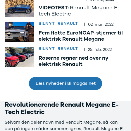
Nissan
CLA220 d
MICRA
CLA45
VIDEOTEST:
Renault Megane E-
tech Electric
Modeller
E-klasse
Anmeldelser
E220
BILNYT
RENAULT
|
02. mar. 2022
Privatleasing
E220 d
Fem flotte EuroNCAP-stjerner til
Tilbud
E350 d
elektrisk Renault Megane
LEAF
E400
Modeller
E300 de
BILNYT
RENAULT
|
25. feb. 2022
Anmeldelser
E55
Roserne regner ned over ny
Privatleasing
GLA200
elektrisk Renault
ARIYA
GLA250 e
Modeller
GLC250 d
Anmeldelser
GLC300
Læs nyheder i Bilmagasinet
Privatleasing
GLC300 de
Tilbud
GLC300 e
Juke
GLC350 d
Revolutionerende Renault Megane E-
Modeller
GLC350 e
Anmeldelser
EQA-klasse
Tech Electric
Privatleasing
EQC400
Selvom den deler navn med Renault Megane, så kan
Tilbud
Sprinter 314
den på ingen måder sammenlignes. Renault Megane E-
Qashqai
Sprinter 317