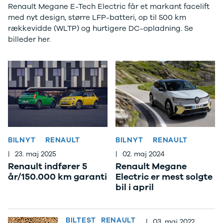
Privatleasing
Elbil
Renault Megane E-Tech Electric får et markant facelift
Tilbud
SUV
med nyt design, større LFP-batteri, op til 500 km
CX-5
Stationcar
rækkevidde (WLTP) og hurtigere DC-opladning. Se
Modeller
A-Klasse
billeder her.
Privatleasing
A180 d
Tilbud
A200
CX-60
A200 d
Anmeldelser
B180 d
Privatleasing
B180
Tilbud
B200
CX-80
B200 d
Modeller
C-Klasse
Anmeldelser
C200
BILNYT
RENAULT
BILNYT
RENAULT
Privatleasing
C220 d
|
23. maj 2025
|
02. maj 2024
Tilbud
C250
Renault indfører 5
Renault Megane
MX-5
C300 e
år/150.000 km garanti
Electric er mest solgte
Modeller
C350 e
bil i april
Anmeldelser
C43
Privatleasing
C63
Tilbud
CLA200
BILTEST
RENAULT
|
03. maj 2022