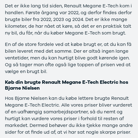
Det er ikke lang tid siden, Renault Megane E-Tech kom i
G9
Elbil
handlen. Første årgang var 2022, og derfor findes derfor
Modeller
Adam
brugte biler fra 2022, 2023 og 2024. Det er ikke mange
Anmeldelser
Karl
kilometer, de har nået at køre, så det er en praktisk talt
Privatleasing
Corsa
ny bil, du får, når du køber Megane E-Tech som brugt.
Tilbud
Corsa-e
Ladeløsning
Astra
En af de store fordele ved at købe brugt er, at du kan få
til elbil
Mokka
bilen leveret med det samme. Der er altså ingen lange
Oversigt
Mokka-e
ventetider, men du kan hurtigt blive godt kørende igen.
Clever
Mokka X
Og så tager man ofte også lige toppen af prisen ved at
ladeløsning
Insignia
vælge en brugt bil.
Ladekabler
Crossland
til elbilen
Crossland X
Køb din brugte Renault Megane E-Tech Electric hos
Ladeløsning
Grandland X
Bjarne Nielsen
til plug-in
Movano
Hos Bjarne Nielsen kan du købe lettere brugte Renault
hybrid
Vivaro
Megane E-Tech Electric. Alle vores priser bliver vurderet
Ladeguide til
Zafira-e Life
af en uafhængig samarbejdspartner, så du nemt og
elbil
Zafira Tourer
hurtigt kan vurdere vores priser i forhold til resten af
Udlevering
Peugeot
markedet. Dermed behøver du ikke tjekke mange andre
af ny bil
Se alle
sider for at finde ud af, at vi har sat nogle skarpe priser.
Peugeot