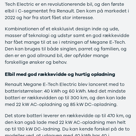
Tech Electric er en revolutionerende bil, og den første
Modeller
Sprinter 319
elbil i C-segmentet fra Renault. Den kom på markedet i
Anmeldelser
Vito 111
2022 og har fra start fået stor interesse.
Privatleasing
Vito 114
Tilbud
Vito 116
Kombinationen af et eksklusivt design inde og ude,
Suzuki
B250 e
masser af teknologi og udstyr samt en god rækkevidde
Swift
EQE300
har fået mange til at se i retningen af Megane E-Tech.
Modeller
GLE400 d
Den kan bruges til både singlen, parret og familien, og
Anmeldelser
C200 d
den er en god allround bil, der opfylder mange
Privatleasing
MG
forskellige ønsker og behov.
Tilbud
Se alle MG
S-Cross
Elbil
Elbil med god rækkevidde og hurtig opladning
Modeller
ZS
Renault Megane E-Tech Electric blev lanceret med to
Anmeldelser
Mini
batteristørrelser: 40 kWh og 60 kWh. Med det mindste
Privatleasing
Se alle Mini
batteri er rækkevidden op til 300 km, og den kan lade
Tilbud
Elbil
med 22 kW AC-opladning og 85 kW DC-opladning.
Vitara
Cooper
Modeller
Cooper SE
Det store batteri leverer en rækkevidde op til 470 km, og
Anmeldelser
Cooper S
den kan også lade med 22 kW AC-opladning men helt
Privatleasing
Mitsubishi
op til 130 kW DC-ladning. Du kan kende forskel på de to
Tilbud
Se alle
modeller ved, at udgaven med 40 kWh har 40 i