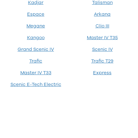
4
Kadjar
Talisman
Porsche
Espace
Arkana
Se alle
Porsche
Megane
Clio III
Macan S
Panamera
Kangoo
Master IV T35
Turbo S
Taycan Turbo
Grand Scenic IV
Scenic IV
911 Carrera
Trafic
Trafic T29
4S
Renault
Master IV T33
Express
Se alle
Renault
Scenic E-Tech Electric
Elbil
SUV
Twingo
Clio IV
Clio V
Captur
Zoe
Megane III