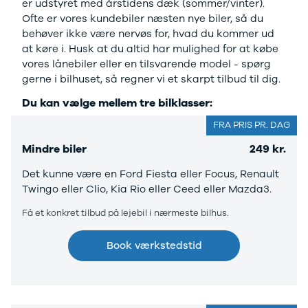
er udstyret med årstidens dæk (sommer/vinter).
Modeller
Elbil
Si
Ofte er vores kundebiler næsten nye biler, så du
Anmeldelser
Atto 3
Sp
behøver ikke være nervøs for, hvad du kommer ud
Privatleasing
Han
St
at køre i. Husk at du altid har mulighed for at købe
Tilbud
Citroën
U
vores lånebiler eller en tilsvarende model - spørg
Jogger
Se alle
& 
gerne i bilhuset, så regner vi et skarpt tilbud til dig.
Modeller
Citroën
S
Anmeldelser
C1
S
Du kan vælge mellem tre bilklasser:
Privatleasing
C3
V
FRA PRIS PR. DAG
Tilbud
C3 Picasso
Au
Bigster
C4
Bo
Mindre biler
249 kr.
Modeller
C4 Cactus
Le
Det kunne være en Ford Fiesta eller Focus, Renault
Anmeldelser
C4
O
Twingo eller Clio, Kia Rio eller Ceed eller Mazda3.
Privatleasing
SpaceTourer
Se
Tilbud
C5 Aircross
a
Få et konkret tilbud på lejebil i nærmeste bilhus.
Volvo
Jumper 33
Sk
EX30
Jumper 35
Så
Book værkstedstid
Modeller
Grand C4
Gu
Anmeldelser
SpaceTourer
Al
Privatleasing
ë-C4
V
Tilbud
Cupra
S