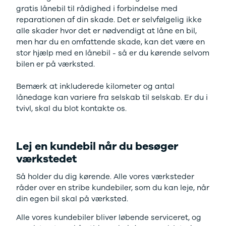
F-150
SUV
VW
gratis lånebil til rådighed i forbindelse med
Modeller
Stationcar
H
reparationen af din skade. Det er selvfølgelig ikke
Anmeldelser
1-serie
Vo
alle skader hvor det er nødvendigt at låne en bil,
Alpine
2-serie
H
men har du en omfattende skade, kan det være en
A290
3-serie
XP
stor hjælp med en lånebil - så er du kørende selvom
Modeller
4-serie
Bi
bilen er på værksted.
Anmeldelser
5-serie
Yd
Privatleasing
640i
Ai
Bemærk at inkluderede kilometer og antal
Tilbud
X1
Bi
lånedage kan variere fra selskab til selskab. Er du i
A390
X2
Br
tvivl, skal du blot kontakte os.
Modeller
X3
Bu
Anmeldelser
X5
s
Privatleasing
iX
D
Lej en kundebil når du besøger
Tilbud
iX1
Fæ
Dacia
iX3
Gl
værkstedet
Sandero
i3
Gr
Så holder du dig kørende. Alle vores værksteder
Modeller
i3s
se
råder over en stribe kundebiler, som du kan leje, når
Anmeldelser
i4
Ke
din egen bil skal på værksted.
Privatleasing
Z4
La
Tilbud
BYD
Re
Alle vores kundebiler bliver løbende serviceret, og
Duster
Se alle BYD
væ