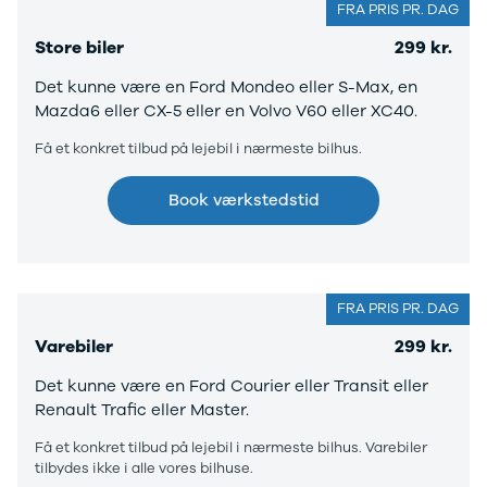
EX40
Se alle Cupra
H
FRA PRIS PR. DAG
Modeller
Elbil
By
Store biler
299 kr.
Anmeldelser
Born
Al
Privatleasing
Dacia
Bi
Det kunne være en Ford Mondeo eller S-Max, en
Tilbud
Se alle Dacia
Es
Mazda6 eller CX-5 eller en Volvo V60 eller XC40.
EC40
Elbil
He
Få et konkret tilbud på lejebil i nærmeste bilhus.
Anmeldelser
Spring
Hi
Privatleasing
Sandero og
H
Tilbud
Sandero
Ho
Book værkstedstid
EX60
Stepway
H
Modeller
Sandero
K
Anmeldelser
Stepway
Ko
Privatleasing
Duster
K
FRA PRIS PR. DAG
Tilbud
Dokker
Ri
ES90
Lodgy og
Ro
Varebiler
299 kr.
Modeller
Lodgy
Si
Det kunne være en Ford Courier eller Transit eller
Anmeldelser
Stepway
Sk
Renault Trafic eller Master.
Privatleasing
Lodgy
Sl
Tilbud
Stepway
B
Få et konkret tilbud på lejebil i nærmeste bilhus. Varebiler
EX90
Jogger
Ti
tilbydes ikke i alle vores bilhuse.
Anmeldelser
Logan og
i 