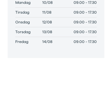
EX40
Se alle Cupra
H
Mandag
10/08
09.00
-
17.30
Modeller
Elbil
By
Anmeldelser
Tirsdag
Born
11/08
09.00
-
17.30
Al
Privatleasing
Dacia
Bi
Onsdag
12/08
09.00
-
17.30
Tilbud
Se alle Dacia
Es
EC40
Elbil
He
Torsdag
13/08
09.00
-
17.30
Anmeldelser
Spring
Hi
Privatleasing
Sandero og
H
Fredag
14/08
09.00
-
17.30
Tilbud
Sandero
Ho
EX60
Stepway
H
Modeller
Sandero
K
Anmeldelser
Stepway
Ko
Privatleasing
Duster
K
Tilbud
Dokker
Ri
ES90
Lodgy og
Ro
Modeller
Lodgy
Si
Anmeldelser
Stepway
Sk
Privatleasing
Lodgy
Sl
Tilbud
Stepway
B
EX90
Jogger
Ti
Anmeldelser
Logan og
i 