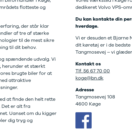
 bilforhandler i Køge,
Vores værksted i Køge rå
 service i Bilernes
Fleet-afdeling
vi er autoriseret værksted for Ford, Volvo og Pole
us
Nyere brugte
områdets flotteste og
dedikeret Volvo VPS-omr
lvo service i Bilernes
biler
Danmarks
Du kan kontakte din perso
det
us
største udvalg?
Vi
rfaring, der står klar
hverdage.
ENG service i
har mere end
lernes Hus
1000 nyere brugte
ndler af tre af stærke
Vi er desuden et Bjarne N
elser
biler på lager - så
nologier til de mest sikre
dit køretøj er i de bedste
rcondition rens
vi har også en, der
ing til dit behov.
Tangmosevej – vi glæder os 
lplejepakker
passer til dine
emsetjek
behov
t og spændende udvalg. Vi
Kontakt os
ler og mindre
r, herunder et stærkt
Tlf. 56 67 70 00
kader
ores brugte biler for at
koge@bn.dk
æk
med attraktive
lgkonservering
sninger.
Adresse
asbehandling
Tangmosevej 108
atis
ed at finde den helt rette
4600 Køge
rvicerådgivning
 Det er alt fra
ramisk coating
mmet. Uanset om du kigger
kforsegling
øler dig tryg og
nault
rkstedsydelser