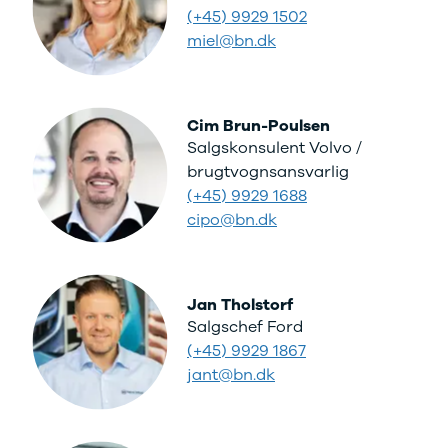
Anmeldelser
Galaxy
(+45) 9929 1502
Privatleasing
Ka
miel@bn.dk
Tilbud
Kuga
STARIA
Mondeo
BAYON
Mustang
Modeller
Mustang
Cim Brun-Poulsen
Anmeldelser
Mach-E
Salgskonsulent Volvo /
Privatleasing
Puma
brugtvognsansvarlig
Tilbud
S-Max
(+45) 9929 1688
Renault
Ranger
cipo@bn.dk
Twingo
Ranger
Electric
Raptor
Modeller
Transit
Anmeldelser
Courier
Jan Tholstorf
Privatleasing
Transit
Salgschef Ford
Tilbud
Connect
(+45) 9929 1867
5 Electric
Transit
jant@bn.dk
Modeller
Custom
Anmeldelser
Transit 350
Privatleasing
L2 Van
Tilbud
Transit 350