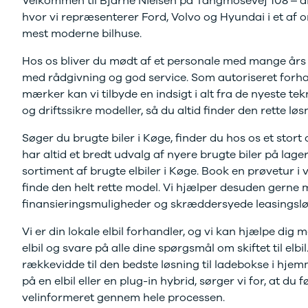
Velkommen til Bjarne Nielsen på Tangmosevej 108 – din
F-150
SUV
VW
og Hyundai, ligesom 
Modeller
Stationcar
H
hvor vi repræsenterer Ford, Volvo og Hyundai i et af 
Anmeldelser
1-serie
Vo
mest moderne bilhuse.
Book tid på værkste
Alpine
2-serie
H
Hos os bliver du mødt af et personale med mange års e
A290
3-serie
XP
Modeller
4-serie
Bi
med rådgivning og god service. Som autoriseret forha
Anmeldelser
5-serie
Yd
mærker kan vi tilbyde en indsigt i alt fra de nyeste tek
Privatleasing
640i
Ai
og driftssikre modeller, så du altid finder den rette løsn
Tilbud
X1
Bi
A390
X2
Br
Søger du brugte biler i Køge, finder du hos os et stor
Modeller
X3
Bu
har altid et bredt udvalg af nyere brugte biler på lage
Anmeldelser
X5
s
sortiment af brugte elbiler i Køge. Book en prøvetur i v
Privatleasing
iX
D
finde den helt rette model. Vi hjælper desuden gerne 
Tilbud
iX1
Fæ
finansieringsmuligheder og skræddersyede leasingslø
Dacia
iX3
Gl
Sandero
i3
Gr
Vi er din lokale elbil forhandler, og vi kan hjælpe dig m
Modeller
i3s
se
elbil og svare på alle dine spørgsmål om skiftet til elbil.
Anmeldelser
i4
Ke
rækkevidde til den bedste løsning til ladebokse i hje
Privatleasing
Z4
La
på en elbil eller en plug-in hybrid, sørger vi for, at du f
Tilbud
BYD
Re
velinformeret gennem hele processen.
Duster
Se alle BYD
væ