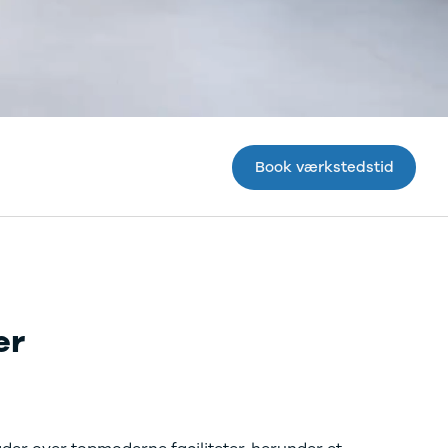
Book værkstedstid
er
ler af Ford, Volvo