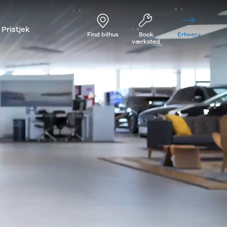
Pristjek
Find bilhus
Book
Erhverv
værksted