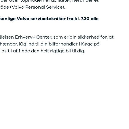
der over topmoderne faciliteter, herunder et
star.
åde (Volvo Personal Service).
nlige Volvo servicetekniker fra kl. 7.30 alle
ielsen Erhverv+ Center, som er din sikkerhed for, at
 hænder. Kig ind til din bilforhandler i Køge på
til at finde den helt rigtige bil til dig.