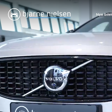
Nye bile
Nye biler
Brugte biler
Bilmagasin
V
Ford
Bilmærker
Bilmærker
Bi
Puma Gen-E
Se alle
Alle artikler
Al
Modeller
bilmærker
Alpine
Al
Anmeldelser
Aiways
Dacia
Ci
Privatleasing
Se alle
Ford
Da
Tilbud
Aiways
Hyundai
Fo
Explorer
U5
Kia
Ho
Modeller
Alfa Romeo
Mazda
Hy
Anmeldelser
Se alle Alfa
Nissan
Ki
Privatleasing
Romeo
Polestar
Ma
Tilbud
Giulia
Renault
Mi
Capri
Stelvio
Volvo
Ni
Modeller
Audi
XPENG
Pe
Anmeldelser
Se alle Audi
Zeekr
Po
Privatleasing
Elbil
Kategorier
Re
Tilbud
SUV
Bilnyt
Su
Mustang-
A1
Biltest
Vo