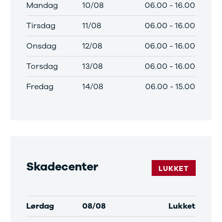
elårsdæk
Mandag
10/08
06.00
-
16.00
er
le byer
Tirsdag
11/08
06.00
-
16.00
rkerød
Onsdag
12/08
06.00
-
16.00
bjerg
rning
Torsdag
13/08
06.00
-
16.00
llerød
olbæk
Fredag
14/08
06.00
-
15.00
lstebro
ørsholm
alundborg
lding
øge
ngkøbing
skilde
Skadecenter
lkeborg
LUKKET
ive
agelse
ook værksted
Lørdag
08/08
Lukket
d til service?
Book tid
et af vores bilhuse
Vi