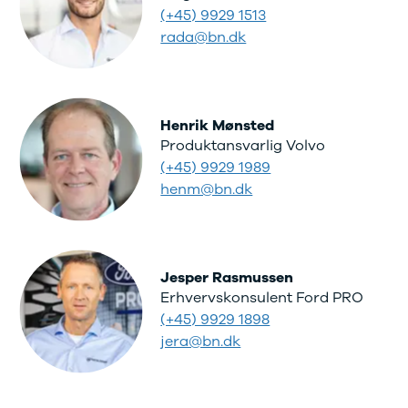
(+45) 9929 1513
rada@bn.dk
Henrik Mønsted
Produktansvarlig Volvo
(+45) 9929 1989
henm@bn.dk
Jesper Rasmussen
Erhvervskonsulent Ford PRO
(+45) 9929 1898
jera@bn.dk