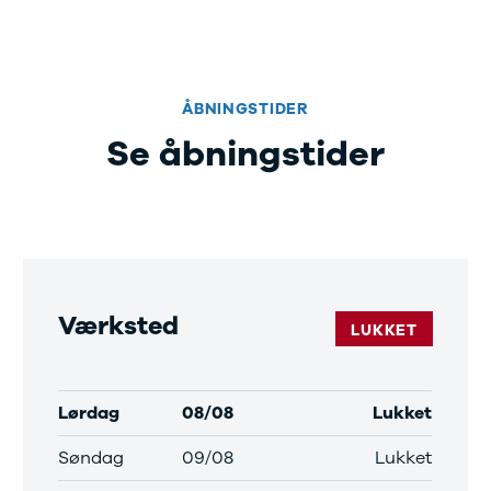
kkerhedstjek
oring
enslag og rudeskift
ndervognsbehandling
ÅBNINGSTIDER
antirust
ynsgennemgang
Se åbningstider
ædeimprægnering
ærksted
toriserede fordele
ok værkstedstid
j en kundebil
m værkstedet
rvice på
Værksted
bonnement
LUKKET
ift til sommerdæk
dan arbejder vi
ide til dæk
Lørdag
08/08
Lukket
t om dæk
interdæk
Søndag
09/08
Lukket
ommerdæk