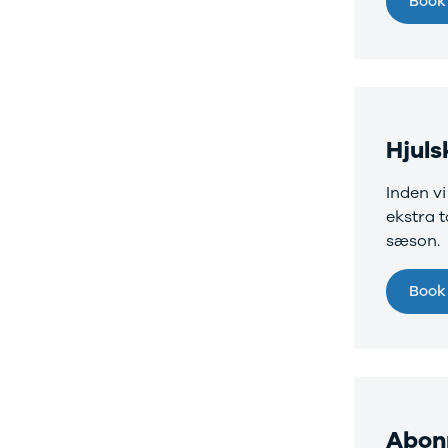
Book 
Privatleasing
Logan
ha
Tilbud
Stepway
er
XC-90
Logan
au
Anmeldelser
Stepway
Privatleasing
DS
Tilbud
Se alle DS
Hjul
Hyundai
3
INSTER
3 Crossback
Inden vi
Modeller
5
ekstra 
Anmeldelser
7 Crossback
sæson.
Privatleasing
Fiat
Tilbud
Se alle Fiat
IONIQ 3
Elbil
Book 
KONA
500
Modeller
500C
Anmeldelser
500L
Privatleasing
500L Wagon
Tilbud
Panda
IONIQ 5
500e
Abonn
Modeller
500X