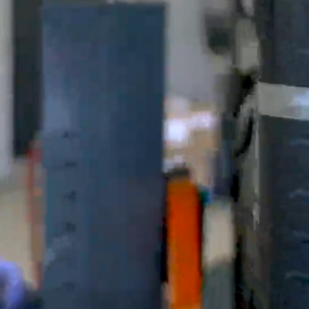
d of Life
Kalundborg
ekr service
Kolding
di service i Bilernes
Køge
us
Ringkøbing
W service i Bilernes
Roskilde
us
Silkeborg,
pra service i
Bilernes Hus
lernes Hus
Silkeborg -
ECOO service i
Kejlstruphøjvej
lernes Hus
Skive
a service i Bilernes
Slagelse
us
XPENG, Silkeborg
ssan service i
Fleet
lernes Hus
Om os
ODA service i
Bilhuse
lernes Hus
Virksomhedsprofil
AT service i Bilernes
Job
us
Nyhedsbrev
oda service i
Ris og ros
lernes Hus
Hovedkontor