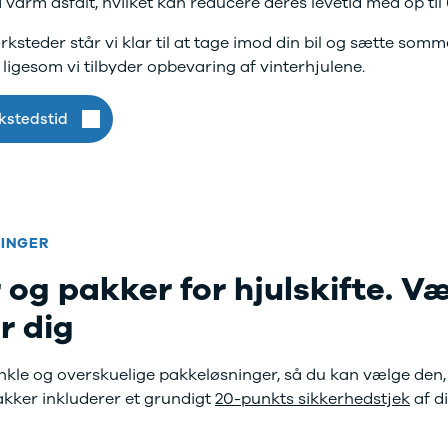
 varm asfalt, hvilket kan reducere deres levetid med op til
kkerhedstjek
oring
ksteder står vi klar til at tage imod din bil og sætte somm
enslag og rudeskift
ligesom vi tilbyder opbevaring af vinterhjulene.
ndervognsbehandling
antirust
kstedstid
ynsgennemgang
ædeimprægnering
ærksted
toriserede fordele
ok værkstedstid
j en kundebil
INGER
m værkstedet
 og pakker for hjulskifte. V
rvice på
bonnement
r dig
ift til sommerdæk
dan arbejder vi
ide til dæk
enkle og overskuelige pakkeløsninger, så du kan vælge den,
t om dæk
akker inkluderer et grundigt
20-punkts sikkerhedstjek
af d
interdæk
ommerdæk