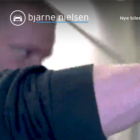
Nye bile
Nye biler
Brugte biler
Bilmagasin
V
Ford
Bilmærker
Bilmærker
Bi
Puma Gen-E
Se alle
Alle artikler
Al
Modeller
bilmærker
Alpine
Al
Anmeldelser
Aiways
Dacia
Ci
Privatleasing
Se alle
Ford
Da
Tilbud
Aiways
Hyundai
Fo
Explorer
U5
Kia
Ho
Modeller
Alfa Romeo
Mazda
Hy
Anmeldelser
Se alle Alfa
Nissan
Ki
Privatleasing
Romeo
Polestar
Ma
Tilbud
Giulia
Renault
Mi
Capri
Stelvio
Volvo
Ni
Modeller
Audi
XPENG
Pe
Anmeldelser
Se alle Audi
Zeekr
Po
Privatleasing
Elbil
Kategorier
Re
Tilbud
SUV
Bilnyt
Su
Mustang-
A1
Biltest
Vo