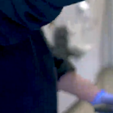
Mach-E
A3
Guides
En
Modeller
A4
Alt om elbiler
Ze
Anmeldelser
A5
Alt om varebiler
Au
Privatleasing
A6
Årets Bil
H
Tilbud
A7
Skiferie i elbil
BM
Mustang
A8
Sommerferie med elbil
H
Modeller
Q2
Besøg vores
Cu
Anmeldelser
Q3
guideunivers
Bilguiden
Se
Bi
Privatleasing
Q4 e-tron
vores videoguides og
JA
Tilbud
Q5
gennemgange af nye
Bi
Tourneo
Q7
biler på vores youtube-
Ki
Custom
S3
kanal Bilguiden.
H
Modeller
SQ5
Ni
Anmeldelser
SQ7
Bi
Tilbud
e-tron
OM
E-Tourneo
TT
Bi
Custom
S5
SE
Modeller
BMW
H
Anmeldelser
Se alle BMW
Sk
Tilbud
Elbil
Bi