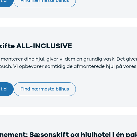
tid
Find nærmeste bilhus
r mere end 30 års
faring med
toriseret service
skifte ALL-INCLUSIVE
 monterer dine hjul, giver vi dem en grundig vask. Det give
touch. Vi opbevarer samtidig de afmonterede hjul på vores
tid
Find nærmeste bilhus
ement: Sæsonskift og hjulhotel i én pa