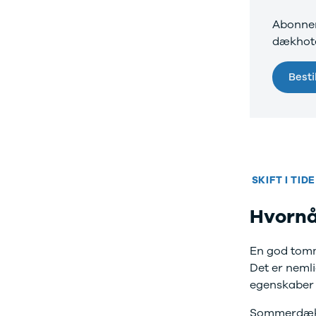
Anmeldelser
Tipo
Abonnem
Privatleasing
Doblo Cargo
Tilbud
Ducato 33
dækhote
IONIQ 5 N
Ducato 35
Modeller
Talento
Best
Anmeldelser
Ford
Privatleasing
Se alle Ford
Tilbud
Elbil
IONIQ 6
SUV
Modeller
Stationcar
Anmeldelser
B-Max
Privatleasing
Bronco
SKIFT I TIDE
Tilbud
C-Max
Hvornå
IONIQ 6 N
Capri
Modeller
Grand C-Max
Anmeldelser
EcoSport
En god tomme
Privatleasing
Explorer
Det er neml
Tilbud
F-150
egenskaber o
IONIQ 9
Fiesta
Modeller
Focus
Sommerdæk h