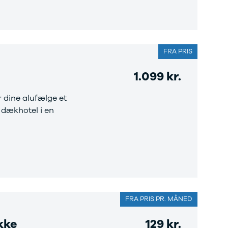
FRA PRIS
1.099 kr.
r dine alufælge et
 dækhotel i en
FRA PRIS PR. MÅNED
kke
129 kr.