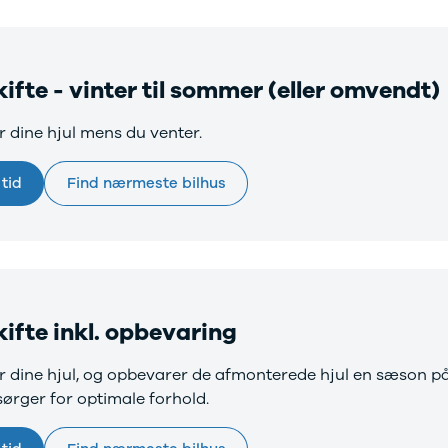
elårsdæk
er
le byer
rkerød
kifte - vinter til sommer (eller omvendt)
bjerg
rning
er dine hjul mens du venter.
llerød
olbæk
lstebro
tid
Find nærmeste bilhus
ørsholm
alundborg
lding
øge
ngkøbing
skilde
kifte inkl. opbevaring
lkeborg
ive
ter dine hjul, og opbevarer de afmonterede hjul en sæson 
agelse
sørger for optimale forhold.
ook værksted
d til service?
Book tid
et af vores bilhuse
Vi