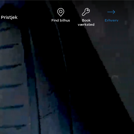
Pristjek
Find bilhus
Book
Erhverv
værksted