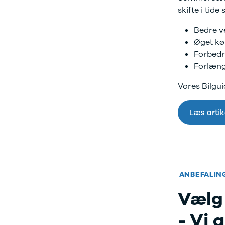
Anmeldelser
Galaxy
skifte i tide 
Privatleasing
Ka
Tilbud
Kuga
Bedre v
STARIA
Mondeo
Øget kør
BAYON
Mustang
Forbedr
Modeller
Mustang
Forlæng
Anmeldelser
Mach-E
Privatleasing
Puma
Vores Bilgu
Tilbud
S-Max
Renault
Ranger
Læs artik
Twingo
Ranger
Electric
Raptor
Modeller
Transit
Anmeldelser
Courier
Privatleasing
Transit
Tilbud
Connect
ANBEFALIN
5 Electric
Transit
Modeller
Custom
Vælg
Anmeldelser
Transit 350
Privatleasing
L2 Van
- Vi 
Tilbud
Transit 350