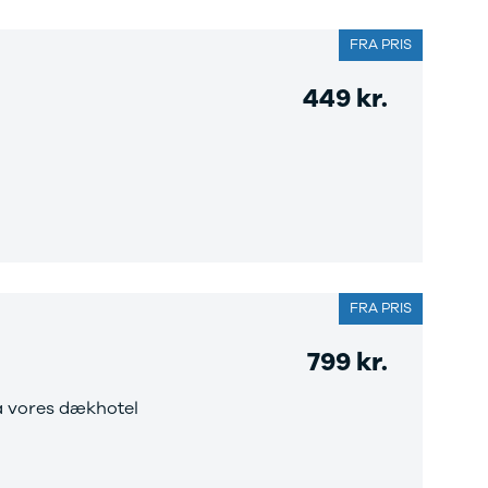
FRA PRIS
449 kr.
FRA PRIS
799 kr.
på vores dækhotel