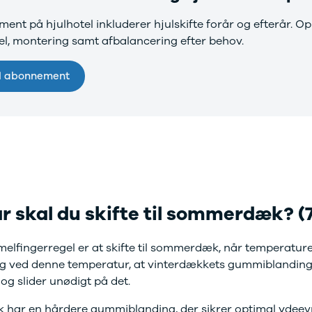
ent på hjulhotel inkluderer hjulskifte forår og efterår. O
l, montering samt afbalancering efter behov.
il abonnement
r skal du skifte til sommerdæk? (
lfingerregel er at skifte til sommerdæk, når temperaturen 
ig ved denne temperatur, at vinterdækkets gummiblanding 
g slider unødigt på det.
ar en hårdere gummiblanding, der sikrer optimal ydeevne