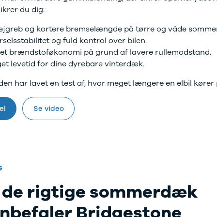
sikrer du dig:
ejgreb og kortere bremselængde på tørre og våde sommer
selsstabilitet og fuld kontrol over bilen.
et brændstoføkonomi på grund af lavere rullemodstand.
et levetid for dine dyrebare vinterdæk.
iden har lavet en test af, hvor meget længere en elbil kø
el
Se video
G
 de rigtige sommerdæk
anbefaler Bridgestone