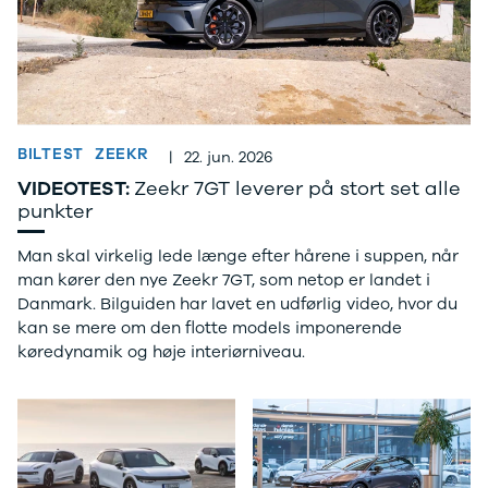
Mach-E
A3
Guides
En
Modeller
A4
Alt om elbiler
Ze
Anmeldelser
A5
Alt om varebiler
Au
Privatleasing
A6
Årets Bil
H
Tilbud
A7
Skiferie i elbil
BM
Mustang
A8
Sommerferie med elbil
H
Modeller
Q2
Besøg vores
Cu
BILTEST
ZEEKR
|
22. jun. 2026
Anmeldelser
Q3
guideunivers
Bilguiden
Se
Bi
VIDEOTEST:
Zeekr 7GT leverer på stort set alle
Privatleasing
Q4 e-tron
vores videoguides og
JA
punkter
Tilbud
Q5
gennemgange af nye
Bi
Tourneo
Q7
biler på vores youtube-
Ki
Man skal virkelig lede længe efter hårene i suppen, når
Custom
S3
kanal Bilguiden.
H
man kører den nye Zeekr 7GT, som netop er landet i
Modeller
SQ5
Ni
Danmark. Bilguiden har lavet en udførlig video, hvor du
Anmeldelser
SQ7
Bi
kan se mere om den flotte models imponerende
Tilbud
e-tron
OM
køredynamik og høje interiørniveau.
E-Tourneo
TT
Bi
Custom
S5
SE
Modeller
BMW
H
Anmeldelser
Se alle BMW
Sk
Tilbud
Elbil
Bi