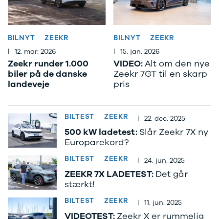
F-150
SUV
VW
Modeller
Stationcar
H
Anmeldelser
1-serie
Vo
Alpine
2-serie
H
BILNYT
ZEEKR
BILNYT
ZEEKR
A290
3-serie
XP
|
12. mar. 2026
|
15. jan. 2026
Modeller
4-serie
Bi
Zeekr runder 1.000
VIDEO:
Alt om den nye
Anmeldelser
5-serie
Yd
biler på de danske
Zeekr 7GT til en skarp
Privatleasing
640i
Ai
landeveje
pris
Tilbud
X1
Bi
A390
X2
Br
Modeller
X3
Bu
BILTEST
ZEEKR
|
22. dec. 2025
Anmeldelser
X5
s
Privatleasing
iX
D
500 kW ladetest:
Slår Zeekr 7X ny
Tilbud
iX1
Fæ
Europarekord?
Dacia
iX3
Gl
BILTEST
ZEEKR
|
24. jun. 2025
Sandero
i3
Gr
Modeller
i3s
se
ZEEKR 7X LADETEST:
Det går
Anmeldelser
i4
Ke
stærkt!
Privatleasing
Z4
La
BILTEST
ZEEKR
|
11. jun. 2025
Tilbud
BYD
Re
VIDEOTEST:
Zeekr X er rummelig
Duster
Se alle BYD
væ