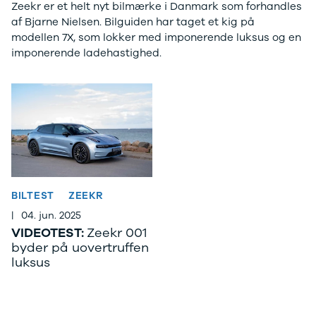
EX40
Se alle Cupra
H
Zeekr er et helt nyt bilmærke i Danmark som forhandles
Modeller
Elbil
By
af Bjarne Nielsen. Bilguiden har taget et kig på
Anmeldelser
Born
Al
modellen 7X, som lokker med imponerende luksus og en
Privatleasing
Dacia
Bi
imponerende ladehastighed.
Tilbud
Se alle Dacia
Es
EC40
Elbil
He
Anmeldelser
Spring
Hi
Privatleasing
Sandero og
H
Tilbud
Sandero
Ho
EX60
Stepway
H
Modeller
Sandero
K
Anmeldelser
Stepway
Ko
Privatleasing
Duster
K
BILTEST
ZEEKR
Tilbud
Dokker
Ri
|
04. jun. 2025
ES90
Lodgy og
Ro
VIDEOTEST:
Zeekr 001
Modeller
Lodgy
Si
byder på uovertruffen
Anmeldelser
Stepway
Sk
luksus
Privatleasing
Lodgy
Sl
Tilbud
Stepway
B
EX90
Jogger
Ti
Anmeldelser
Logan og
i 