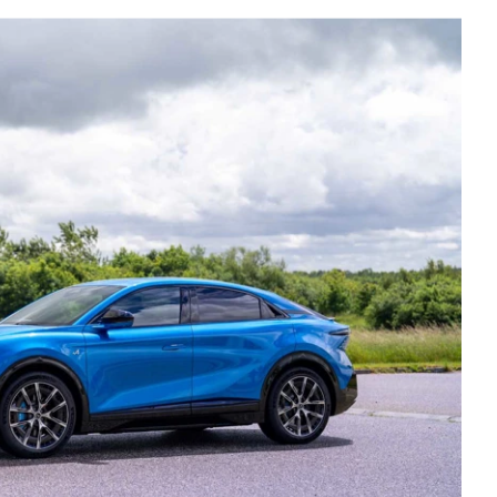
d of Life
Kalundborg
ekr service
Kolding
di service i Bilernes
Køge
us
Ringkøbing
W service i Bilernes
Roskilde
us
Silkeborg,
pra service i
Bilernes Hus
lernes Hus
Silkeborg -
ECOO service i
Kejlstruphøjvej
lernes Hus
Skive
a service i Bilernes
Slagelse
us
XPENG, Silkeborg
ssan service i
Fleet
lernes Hus
Om os
ODA service i
Bilhuse
lernes Hus
Virksomhedsprofil
AT service i Bilernes
Job
us
Nyhedsbrev
oda service i
Ris og ros
lernes Hus
Hovedkontor