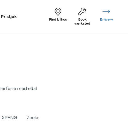
Pristjek
Find bilhus
Book
Erhverv
værksted
rferie med elbil
XPENG
Zeekr