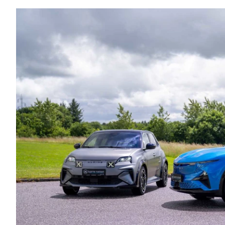
Mach-E
A3
Guides
En
Modeller
A4
Alt om elbiler
Ze
Anmeldelser
A5
Alt om varebiler
Au
Privatleasing
A6
Årets Bil
H
Tilbud
A7
Skiferie i elbil
BM
Mustang
A8
Sommerferie med elbil
H
Modeller
Q2
Besøg vores
Cu
Anmeldelser
Q3
guideunivers
Bilguiden
Se
Bi
Privatleasing
Q4 e-tron
vores videoguides og
JA
Tilbud
Q5
gennemgange af nye
Bi
Tourneo
Q7
biler på vores youtube-
Ki
Custom
S3
kanal Bilguiden.
H
Modeller
SQ5
Ni
Anmeldelser
SQ7
Bi
Tilbud
e-tron
OM
E-Tourneo
TT
Bi
Custom
S5
SE
Modeller
BMW
H
Anmeldelser
Se alle BMW
Sk
Tilbud
Elbil
Bi