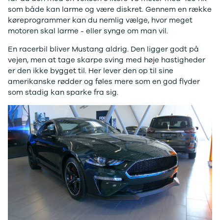
Anmeldelser
Tipo
som både kan larme og være diskret. Gennem en række
Privatleasing
Doblo Cargo
køreprogrammer kan du nemlig vælge, hvor meget
Tilbud
Ducato 33
motoren skal larme - eller synge om man vil.
IONIQ 5 N
Ducato 35
En racerbil bliver Mustang aldrig. Den ligger godt på
Modeller
Talento
vejen, men at tage skarpe sving med høje hastigheder
Anmeldelser
Ford
er den ikke bygget til. Her lever den op til sine
Privatleasing
Se alle Ford
amerikanske rødder og føles mere som en god flyder
Tilbud
Elbil
som stadig kan sparke fra sig.
IONIQ 6
SUV
Modeller
Stationcar
Anmeldelser
B-Max
Privatleasing
Bronco
Tilbud
C-Max
IONIQ 6 N
Capri
Modeller
Grand C-Max
Anmeldelser
EcoSport
Privatleasing
Explorer
Tilbud
F-150
IONIQ 9
Fiesta
Modeller
Focus