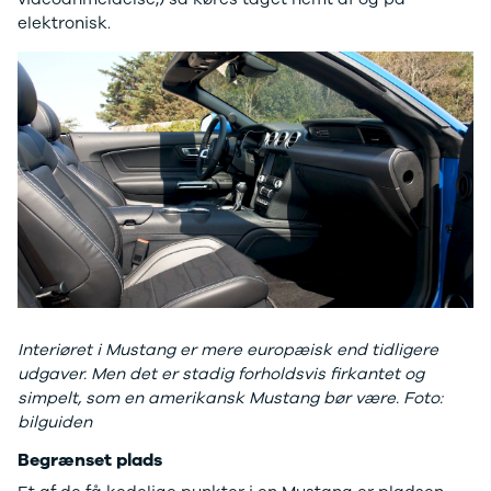
4 Electric
L3 Van
elektronisk.
Modeller
Transit 350
Anmeldelser
L3 Chassis
Privatleasing
Transit 350
Tilbud
L4 Chassis
Megane
E-Transit 350
Electric
L2 Van
Anmeldelser
E-Transit 350
Privatleasing
L3 Van
Tilbud
Tourneo
Scenic
Custom 320S
Electric
Tourneo
Modeller
Custom 340L
Anmeldelser
Honda
Interiøret i Mustang er mere europæisk end tidligere
Privatleasing
Se alle Honda
udgaver. Men det er stadig forholdsvis firkantet og
Tilbud
Jazz
simpelt, som en amerikansk Mustang bør være. Foto:
Zeekr
Civic
bilguiden
X
Accord
Modeller
CR-V
Begrænset plads
Anmeldelser
Hyundai