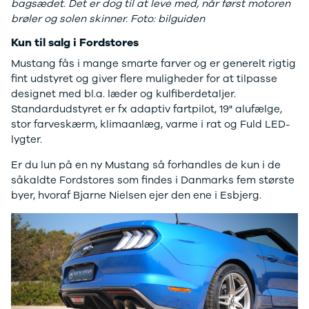
Anmeldelser
EV3
bagsædet. Det er dog til at leve med, når først motoren
Privatleasing
EV4
brøler og solen skinner. Foto: bilguiden
Tilbud
EV6
Kun til salg i Fordstores
3
EV9
Modeller
Niro
Mustang fås i mange smarte farver og er generelt rigtig
Anmeldelser
e-Niro
fint udstyret og giver flere muligheder for at tilpasse
Privatleasing
Picanto
designet med bl.a. læder og kulfiberdetaljer.
Tilbud
Ceed
Standardudstyret er fx adaptiv fartpilot, 19" alufælge,
4
Rio
stor farveskærm, klimaanlæg, varme i rat og Fuld LED-
Modeller
Optima
lygter.
Anmeldelser
Sorento
Er du lun på en ny Mustang så forhandles de kun i de
Privatleasing
Sportage
såkaldte Fordstores som findes i Danmarks fem største
Tilbud
Stonic
byer, hvoraf Bjarne Nielsen ejer den ene i Esbjerg.
5
Venga
Modeller
XCeed
Anmeldelser
ProCeed
Privatleasing
Land Rover
Tilbud
Se alle Land
Mazda
Rover
6e
Range Rover
Modeller
Sport