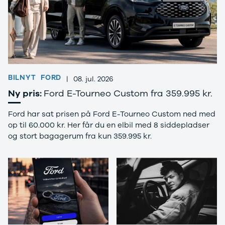
Nissan
CLA220 d
MICRA
CLA45
Modeller
E-klasse
Anmeldelser
E220
Privatleasing
E220 d
Tilbud
E350 d
LEAF
E400
BILNYT
FORD
Modeller
E300 de
|
08. jul. 2026
Anmeldelser
E55
Ny pris:
Ford E-Tourneo Custom fra 359.995 kr.
Privatleasing
GLA200
ARIYA
GLA250 e
Ford har sat prisen på Ford E-Tourneo Custom ned med
Modeller
GLC250 d
op til 60.000 kr. Her får du en elbil med 8 siddepladser
Anmeldelser
GLC300
og stort bagagerum fra kun 359.995 kr.
Privatleasing
GLC300 de
Tilbud
GLC300 e
Juke
GLC350 d
Modeller
GLC350 e
Anmeldelser
EQA-klasse
Privatleasing
EQC400
Tilbud
Sprinter 314
Qashqai
Sprinter 317