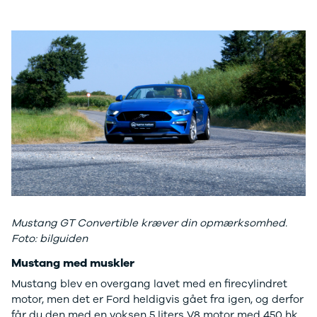
Privatleasing
Logan
ha
Tilbud
Stepway
er
XC-90
Logan
au
Anmeldelser
Stepway
Privatleasing
DS
Tilbud
Se alle DS
Hyundai
3
INSTER
3 Crossback
Modeller
5
Anmeldelser
7 Crossback
Privatleasing
Fiat
Tilbud
Se alle Fiat
IONIQ 3
Elbil
KONA
500
Mustang GT Convertible kræver din opmærksomhed.
Modeller
500C
Foto: bilguiden
Anmeldelser
500L
Mustang med muskler
Privatleasing
500L Wagon
Tilbud
Panda
Mustang blev en overgang lavet med en firecylindret
IONIQ 5
500e
motor, men det er Ford heldigvis gået fra igen, og derfor
Modeller
500X
får du den med en voksen 5 liters V8 motor med 450 hk