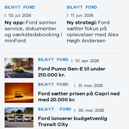
Modeller
Sprinter 319
BILNYT
FORD
BILNYT
FORD
Anmeldelser
Vito 111
|
02. jul. 2026
|
17. jun. 2026
Privatleasing
Vito 114
Ny app:
Ford samler
Ny strategi:
Ford
Tilbud
Vito 116
service, dokumenter
sætter fokus på
Suzuki
B250 e
og værkstedsbooking i
oplevelser med Alex
Swift
EQE300
minFord
Høgh Andersen
Modeller
GLE400 d
Anmeldelser
C200 d
Privatleasing
MG
BILNYT
FORD
|
01. apr. 2026
Tilbud
Se alle MG
S-Cross
Elbil
Ford Puma Gen-E til under
Modeller
ZS
210.000 kr.
Anmeldelser
Mini
BILNYT
FORD
|
31. mar. 2026
Privatleasing
Se alle Mini
Tilbud
Elbil
Ford sætter prisen på Capri ned
med 20.000 kr.
Vitara
Cooper
Modeller
Cooper SE
BILNYT
FORD
|
30. mar. 2026
Anmeldelser
Cooper S
Ford lancerer budgetvenlig
Privatleasing
Mitsubishi
Transit City
Tilbud
Se alle