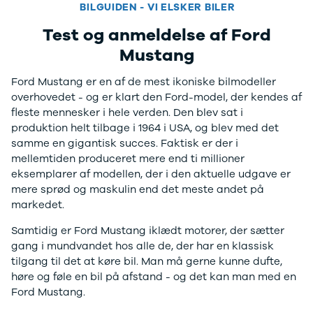
F-150
SUV
VW
BILGUIDEN - VI ELSKER BILER
Modeller
Stationcar
H
Test og anmeldelse af Ford
Anmeldelser
1-serie
Vo
Alpine
2-serie
H
Mustang
A290
3-serie
XP
Modeller
4-serie
Bi
Ford Mustang er en af de mest ikoniske bilmodeller
Anmeldelser
5-serie
Yd
overhovedet - og er klart den Ford-model, der kendes af
Privatleasing
640i
Ai
fleste mennesker i hele verden. Den blev sat i
Tilbud
X1
Bi
produktion helt tilbage i 1964 i USA, og blev med det
A390
X2
Br
samme en gigantisk succes. Faktisk er der i
Modeller
X3
Bu
mellemtiden produceret mere end ti millioner
Anmeldelser
X5
s
eksemplarer af modellen, der i den aktuelle udgave er
Privatleasing
iX
D
mere sprød og maskulin end det meste andet på
Tilbud
iX1
Fæ
markedet.
Dacia
iX3
Gl
Samtidig er Ford Mustang iklædt motorer, der sætter
Sandero
i3
Gr
gang i mundvandet hos alle de, der har en klassisk
Modeller
i3s
se
tilgang til det at køre bil. Man må gerne kunne dufte,
Anmeldelser
i4
Ke
høre og føle en bil på afstand - og det kan man med en
Privatleasing
Z4
La
Ford Mustang.
Tilbud
BYD
Re
Duster
Se alle BYD
væ