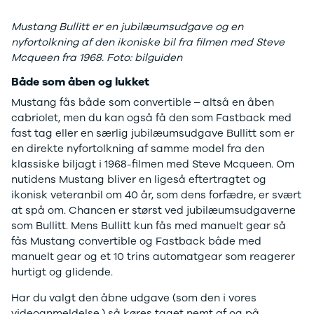
Anmeldelser
Galaxy
Privatleasing
Ka
Mustang Bullitt er en jubilæumsudgave og en
Tilbud
Kuga
nyfortolkning af den ikoniske bil fra filmen med Steve
STARIA
Mondeo
Mcqueen fra 1968. Foto: bilguiden
BAYON
Mustang
Modeller
Mustang
Både som åben og lukket
Anmeldelser
Mach-E
Mustang fås både som convertible – altså en åben
Privatleasing
Puma
cabriolet, men du kan også få den som Fastback med
Tilbud
S-Max
fast tag eller en særlig jubilæumsudgave Bullitt som er
Renault
Ranger
en direkte nyfortolkning af samme model fra den
Twingo
Ranger
klassiske biljagt i 1968-filmen med Steve Mcqueen. Om
Electric
Raptor
nutidens Mustang bliver en ligeså eftertragtet og
Modeller
Transit
ikonisk veteranbil om 40 år, som dens forfædre, er svært
Anmeldelser
Courier
at spå om. Chancen er størst ved jubilæumsudgaverne
Privatleasing
Transit
som Bullitt. Mens Bullitt kun fås med manuelt gear så
Tilbud
Connect
fås Mustang convertible og Fastback både med
5 Electric
Transit
manuelt gear og et 10 trins automatgear som reagerer
Modeller
Custom
hurtigt og glidende.
Anmeldelser
Transit 350
Privatleasing
L2 Van
Har du valgt den åbne udgave (som den i vores
Tilbud
Transit 350
videoanmeldelse,) så køres taget nemt af og på