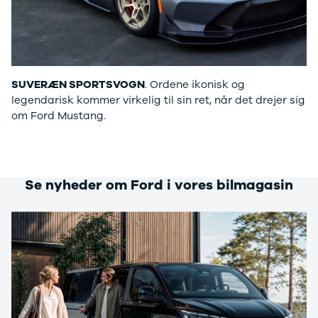
Privatleasing
Elbil
Tilbud
SUV
CX-5
Stationcar
Modeller
A-Klasse
Privatleasing
A180 d
SUVERÆN SPORTSVOGN
. Ordene ikonisk og
Tilbud
A200
legendarisk kommer virkelig til sin ret, når det drejer sig
CX-60
A200 d
om Ford Mustang.
Anmeldelser
B180 d
Privatleasing
B180
Tilbud
B200
CX-80
B200 d
Modeller
C-Klasse
Se nyheder om Ford i vores bilmagasin
Anmeldelser
C200
Privatleasing
C220 d
Tilbud
C250
MX-5
C300 e
Modeller
C350 e
Anmeldelser
C43
Privatleasing
C63
Tilbud
CLA200