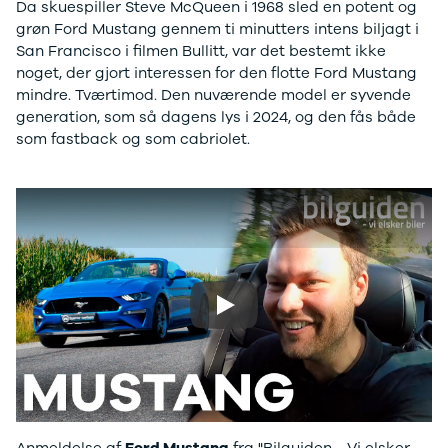
Da skuespiller Steve McQueen i 1968 sled en potent og
Modeller
Elbil
Si
grøn Ford Mustang gennem ti minutters intens biljagt i
Anmeldelser
Atto 3
Sp
San Francisco i filmen Bullitt, var det bestemt ikke
Privatleasing
Han
St
noget, der gjort interessen for den flotte Ford Mustang
Tilbud
Citroën
U
mindre. Tværtimod. Den nuværende model er syvende
Jogger
Se alle
& 
generation, som så dagens lys i 2024, og den fås både
Modeller
Citroën
S
som fastback og som cabriolet.
Anmeldelser
C1
S
Privatleasing
C3
V
Tilbud
C3 Picasso
Au
Bigster
C4
Bo
Modeller
C4 Cactus
Le
Anmeldelser
C4
O
Privatleasing
SpaceTourer
Se
Tilbud
C5 Aircross
a
Play
Volvo
Jumper 33
Sk
EX30
Jumper 35
Så
Modeller
Grand C4
Gu
Anmeldelser
SpaceTourer
Al
Privatleasing
ë-C4
V
Tilbud
Cupra
S