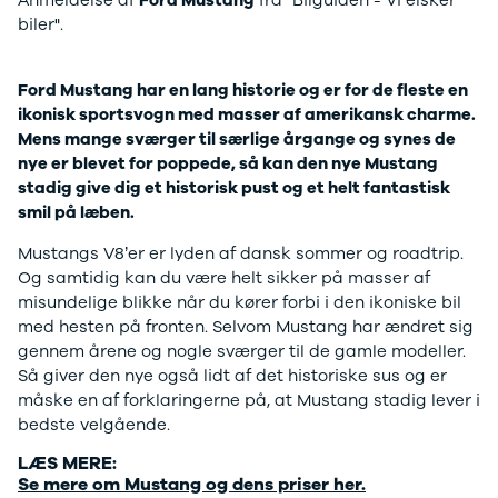
Anmeldelse af
Ford Mustang
fra "Bilguiden - Vi elsker
EX40
Se alle Cupra
H
biler".
Modeller
Elbil
By
Anmeldelser
Born
Al
Privatleasing
Dacia
Bi
Ford Mustang har en lang historie og er for de fleste en
Tilbud
Se alle Dacia
Es
ikonisk sportsvogn med masser af amerikansk charme.
EC40
Elbil
He
Mens mange sværger til særlige årgange og synes de
Anmeldelser
Spring
Hi
nye er blevet for poppede, så kan den nye Mustang
Privatleasing
Sandero og
H
stadig give dig et historisk pust og et helt fantastisk
Tilbud
Sandero
Ho
smil på læben.
EX60
Stepway
H
Modeller
Sandero
K
Mustangs V8’er er lyden af dansk sommer og roadtrip.
Anmeldelser
Stepway
Ko
Og samtidig kan du være helt sikker på masser af
Privatleasing
Duster
K
misundelige blikke når du kører forbi i den ikoniske bil
Tilbud
Dokker
Ri
med hesten på fronten. Selvom Mustang har ændret sig
ES90
Lodgy og
Ro
gennem årene og nogle sværger til de gamle modeller.
Modeller
Lodgy
Si
Så giver den nye også lidt af det historiske sus og er
Anmeldelser
Stepway
Sk
måske en af forklaringerne på, at Mustang stadig lever i
Privatleasing
Lodgy
Sl
bedste velgående.
Tilbud
Stepway
B
LÆS MERE:
EX90
Jogger
Ti
Se mere om Mustang og dens priser her.
Anmeldelser
Logan og
i 