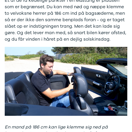
Et af de få kedelige punkter i en Mustang er pladsen
Privatleasing
Se alle
som er begrænset. Du kan med nød og næppe klemme
Tilbud
Hyundai
to velvoksne herrer på 186 cm ind på bagsæderne, men
7GT
Elbil
så er der ikke den samme benplads foran - og er taget
Modeller
Ioniq
slået op er indstigningen trang. Men det kan lade sig
Anmeldelser
Ioniq 5
gøre. Og det lever man med, så snart bilen kører afsted,
Privatleasing
Ioniq 6
og du får vinden i håret på en dejlig solskinsdag.
Tilbud
Kona
7X
i10
Modeller
i20
Anmeldelser
i30
Privatleasing
Tucson
Tilbud
Santa Fe
001
Iveco
Modeller
Se alle Iveco
Anmeldelser
Daily
Privatleasing
Kia
Tilbud
Se alle Kia
Polestar
Elbil
2
SUV
Modeller
Stationcar
En mand på 186 cm kan lige klemme sig ned på