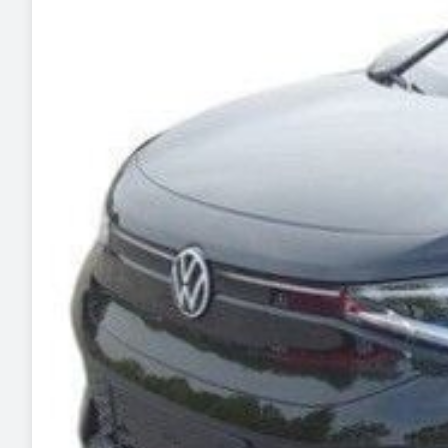
Anmeldelser
Galaxy
Privatleasing
Ka
Tilbud
Kuga
STARIA
Mondeo
BAYON
Mustang
Modeller
Mustang
Anmeldelser
Mach-E
Privatleasing
Puma
Tilbud
S-Max
Renault
Ranger
Twingo
Ranger
Electric
Raptor
Modeller
Transit
Anmeldelser
Courier
Privatleasing
Transit
Tilbud
Connect
5 Electric
Transit
Modeller
Custom
Anmeldelser
Transit 350
Privatleasing
L2 Van
Tilbud
Transit 350