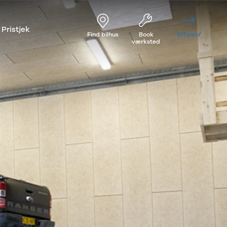
Pristjek
Find bilhus
Book
Erhverv
værksted