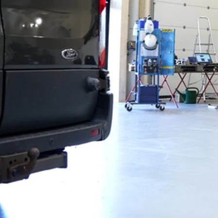
Mach-E
A3
Guides
En
Modeller
A4
Alt om elbiler
Ze
Anmeldelser
A5
Alt om varebiler
Au
Privatleasing
A6
Årets Bil
H
Tilbud
A7
Skiferie i elbil
BM
Mustang
A8
Sommerferie med elbil
H
Modeller
Q2
Besøg vores
Cu
Anmeldelser
Q3
guideunivers
Bilguiden
Se
Bi
Privatleasing
Q4 e-tron
vores videoguides og
JA
Tilbud
Q5
gennemgange af nye
Bi
Tourneo
Q7
biler på vores youtube-
Ki
Custom
S3
kanal Bilguiden.
H
Modeller
SQ5
Ni
Anmeldelser
SQ7
Bi
Tilbud
e-tron
OM
E-Tourneo
TT
Bi
Custom
S5
SE
Modeller
BMW
H
Anmeldelser
Se alle BMW
Sk
Tilbud
Elbil
Bi