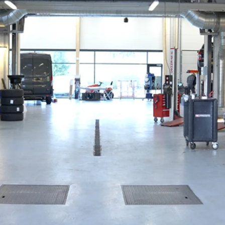
elårsdæk
er
le byer
rkerød
bjerg
rning
llerød
olbæk
lstebro
ørsholm
alundborg
lding
øge
ngkøbing
skilde
lkeborg
ive
agelse
ook værksted
d til service?
Book tid
et af vores bilhuse
Vi