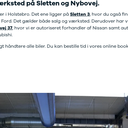
ærksted på Sletten og Nybovej.
kkerhedstjek
oring
er i Holstebro. Det ene ligger på
Sletten 3
, hvor du også fin
enslag og rudeskift
 i Ford. Det gælder både salg og værksted. Derudover har vi
ndervognsbehandling
ej 37
, hvor vi er autoriseret forhandler af Nissan samt a
antirust
bishi.
ynsgennemgang
ædeimprægnering
 håndtere alle biler. Du kan bestille tid i vores online bo
ærksted
toriserede fordele
ok værkstedstid
j en kundebil
m værkstedet
rvice på
bonnement
ift til sommerdæk
dan arbejder vi
ide til dæk
t om dæk
interdæk
ommerdæk