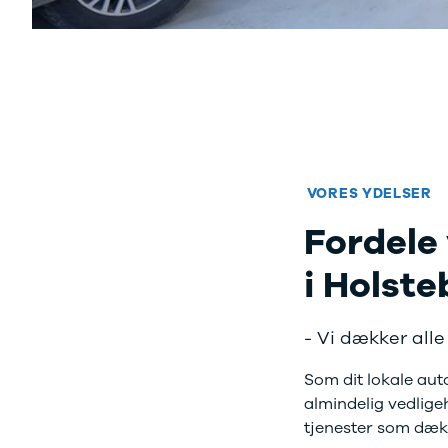
Privatleasing
Logan
ha
Tilbud
Stepway
er
XC-90
Logan
au
Anmeldelser
Stepway
Privatleasing
DS
Tilbud
Se alle DS
Hyundai
3
INSTER
3 Crossback
VORES YDELSER
Modeller
5
Anmeldelser
7 Crossback
Fordele
Privatleasing
Fiat
Tilbud
Se alle Fiat
i Holste
IONIQ 3
Elbil
KONA
500
Modeller
500C
- Vi dækker alle
Anmeldelser
500L
Privatleasing
500L Wagon
Som dit lokale auto
Tilbud
Panda
almindelig vedlige
IONIQ 5
500e
tjenester som dækski
Modeller
500X