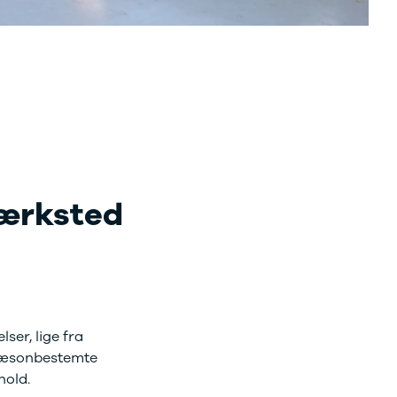
værksted
ser, lige fra
i sæsonbestemte
hold.