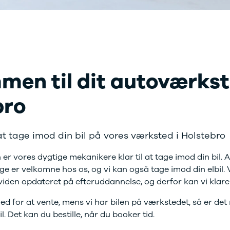
 service i Bilernes
Fleet-afdeling
us
Nyere brugte
lvo service i Bilernes
biler
Danmarks
us
største udvalg?
Vi
ENG service i
har mere end
lernes Hus
1000 nyere brugte
elser
biler på lager - så
men til dit autoværkst
rcondition rens
vi har også en, der
MEN TIL!
lplejepakker
passer til dine
bro
emsetjek
behov
ksted i Holstebro
ler og mindre
kader
l at tage imod din bil på vores værksted i Holstebro
æk
 værksted er vores dygtige mekanikere klar til at tage sig af
lgkonservering
er vores dygtige mekanikere klar til at tage imod din bil. 
asbehandling
e er velkomne hos os, og vi kan også tage imod din elbil.
atis
tid
rvicerådgivning
viden opdateret på efteruddannelse, og derfor kan vi klare 
ramisk coating
d for at vente, mens vi har bilen på værkstedet, så er det 
kforsegling
l. Det kan du bestille, når du booker tid.
nault
rkstedsydelser