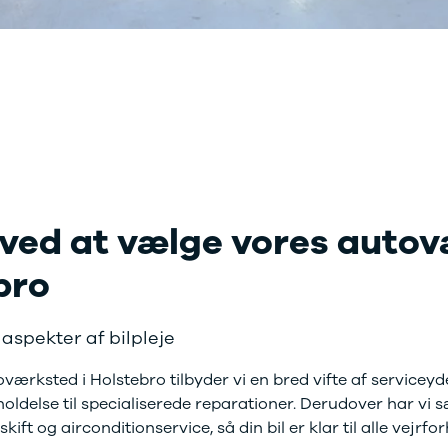
r mere end 30 års
faring med
toriseret service
 ved at vælge vores auto
bro
 aspekter af bilpleje
værksted i Holstebro tilbyder vi en bred vifte af serviceydel
holdelse til specialiserede reparationer. Derudover har v
ft og airconditionservice, så din bil er klar til alle vejrfor