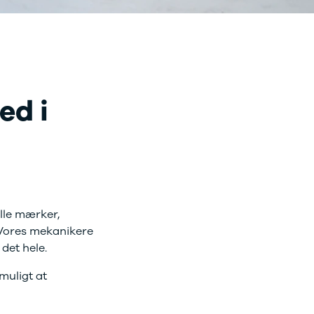
ed i
 din bil.
Alle mærker,
 Vores mekanikere
det hele.
muligt at