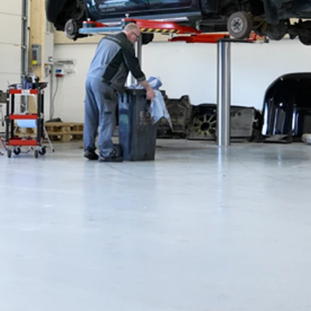
d of Life
Kalundborg
ekr service
Kolding
di service i Bilernes
Køge
us
Ringkøbing
W service i Bilernes
Roskilde
us
Silkeborg,
pra service i
Bilernes Hus
lernes Hus
Silkeborg -
ECOO service i
Kejlstruphøjvej
lernes Hus
Skive
a service i Bilernes
Slagelse
us
XPENG, Silkeborg
ssan service i
Fleet
lernes Hus
Om os
ODA service i
Bilhuse
lernes Hus
Virksomhedsprofil
AT service i Bilernes
Job
us
Nyhedsbrev
oda service i
Ris og ros
lernes Hus
Hovedkontor