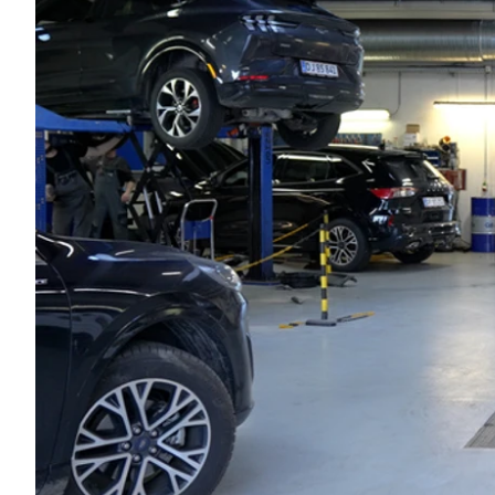
EX40
Se alle Cupra
H
Modeller
Elbil
By
Anmeldelser
Born
Al
Privatleasing
Dacia
Bi
Tilbud
Se alle Dacia
Es
EC40
Elbil
He
Anmeldelser
Spring
Hi
Privatleasing
Sandero og
H
Tilbud
Sandero
Ho
EX60
Stepway
H
Modeller
Sandero
K
Anmeldelser
Stepway
Ko
Privatleasing
Duster
K
Tilbud
Dokker
Ri
ES90
Lodgy og
Ro
Modeller
Lodgy
Si
Anmeldelser
Stepway
Sk
Privatleasing
Lodgy
Sl
Tilbud
Stepway
B
EX90
Jogger
Ti
Anmeldelser
Logan og
i 