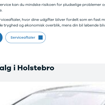
rvice kan du mindske risikoen for pludselige problemer og s
e.
rviceaftaler, hvor dine udgifter bliver fordelt som en fast 
de tryghed og økonomisk overblik, mens din bil løbende bliv
Serviceaftaler
valg i Holstebro