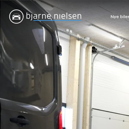
Nye bile
Nye biler
Brugte biler
Bilmagasin
V
Ford
Bilmærker
Bilmærker
Bi
Puma Gen-E
Se alle
Alle artikler
Al
Modeller
bilmærker
Alpine
Al
Anmeldelser
Aiways
Dacia
Ci
Privatleasing
Se alle
Ford
Da
Tilbud
Aiways
Hyundai
Fo
Explorer
U5
Kia
Ho
Modeller
Alfa Romeo
Mazda
Hy
Anmeldelser
Se alle Alfa
Nissan
Ki
Privatleasing
Romeo
Polestar
Ma
Tilbud
Giulia
Renault
Mi
Capri
Stelvio
Volvo
Ni
Modeller
Audi
XPENG
Pe
Anmeldelser
Se alle Audi
Zeekr
Po
Privatleasing
Elbil
Kategorier
Re
Tilbud
SUV
Bilnyt
Su
Mustang-
A1
Biltest
Vo