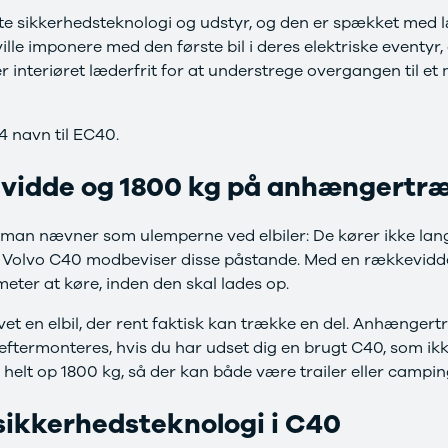
te sikkerhedsteknologi og udstyr, og den er spækket med l
ville imponere med den første bil i deres elektriske eventyr
er interiøret læderfrit for at understrege overgangen til e
24 navn til EC40.
vidde og 1800 kg på anhængertr
g, man nævner som ulemperne ved elbiler: De kører ikke lan
. Volvo C40 modbeviser disse påstande. Med en rækkevidde
meter at køre, inden den skal lades op.
vet en elbil, der rent faktisk kan trække en del. Anhængert
 eftermonteres, hvis du har udset dig en brugt C40, som ik
 helt op 1800 kg, så der kan både være trailer eller campi
sikkerhedsteknologi i C40