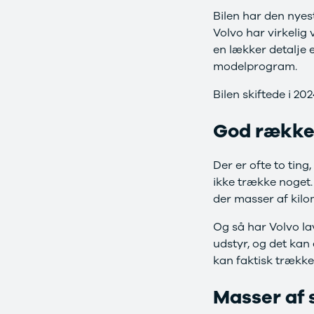
Anmeldelser
Tipo
Bilen har den nyes
Privatleasing
Doblo Cargo
Volvo har virkelig 
Tilbud
Ducato 33
en lækker detalje 
IONIQ 5 N
Ducato 35
modelprogram.
Modeller
Talento
Anmeldelser
Ford
Bilen skiftede i 20
Privatleasing
Se alle Ford
Tilbud
Elbil
God række
IONIQ 6
SUV
Modeller
Stationcar
Anmeldelser
B-Max
Der er ofte to tin
Privatleasing
Bronco
ikke trække noget
Tilbud
C-Max
der masser af kilo
IONIQ 6 N
Capri
Modeller
Grand C-Max
Og så har Volvo la
Anmeldelser
EcoSport
udstyr, og det kan
Privatleasing
Explorer
kan faktisk trække
Tilbud
F-150
IONIQ 9
Fiesta
Masser af 
Modeller
Focus