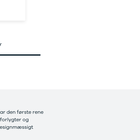
r
ar den første rene
forlygter og
 designmæssigt