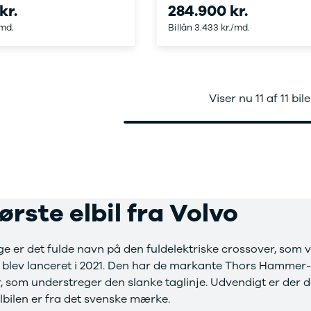
kr.
284.900 kr.
r mere end 30 års
/md.
Billån 3.433 kr./md.
faring med
toriseret service
Viser nu 11 af 11 bile
ørste elbil fra Volvo
 er det fulde navn på den fuldelektriske crossover, som v
en blev lanceret i 2021. Den har de markante Thors Hammer-
r, som understreger den slanke taglinje. Udvendigt er der
elbilen er fra det svenske mærke.