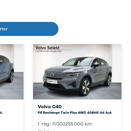
t indgående kendskab til Volvo. Kvaliteten på det
f Volvo – både nye og brugte.
lare det, når du køber brugt bil hos Bjarne Nielsen. Når
rter
at den kører mange år endnu.
Volvo C40
t.
P8 Recharge Twin Plus AWD 408HK 4d Aut.
1. reg.: 11/2022
55.000 km.