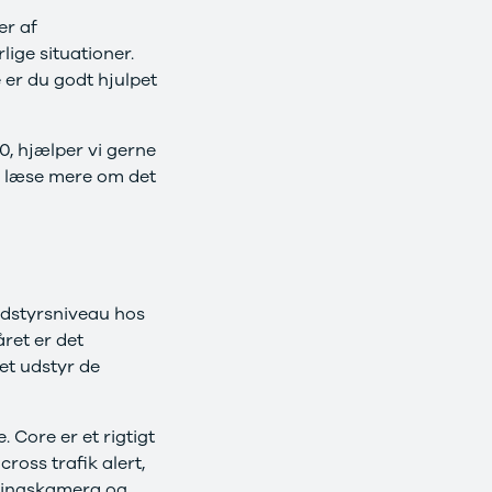
er af
lige situationer.
 er du godt hjulpet
, hjælper vi gerne
de læse mere om det
udstyrsniveau hos
ret er det
et udstyr de
 Core er et rigtigt
ross trafik alert,
eringskamera og