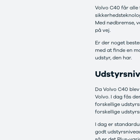
Anmeldelser
Galaxy
Volvo C40 får alle
Privatleasing
Ka
sikkerhedsteknolog
Tilbud
Kuga
STARIA
Mondeo
Med nødbremse, vej
BAYON
Mustang
på vej.
Modeller
Mustang
Er der noget beste
Anmeldelser
Mach-E
Privatleasing
Puma
med at finde en mo
Tilbud
S-Max
udstyr, den har.
Renault
Ranger
Twingo
Ranger
Udstyrsniv
Electric
Raptor
Modeller
Transit
Da Volvo C40 blev 
Anmeldelser
Courier
Volvo. I dag fås d
Privatleasing
Transit
forskellige udstyr
Tilbud
Connect
5 Electric
Transit
forskellige udstyr
Modeller
Custom
I dag er standardu
Anmeldelser
Transit 350
godt udstyrsniveau,
Privatleasing
L2 Van
Tilbud
Transit 350
så er det Plus-var