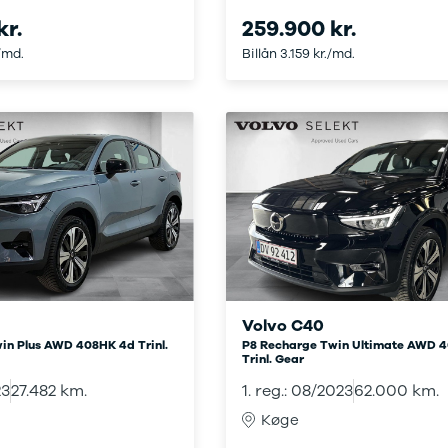
elårsdæk
kr.
259.900 kr.
er
le byer
./md.
Billån 3.159 kr./md.
rkerød
bjerg
rning
llerød
olbæk
lstebro
ørsholm
alundborg
lding
øge
ngkøbing
skilde
Volvo C40
lkeborg
in Plus AWD 408HK 4d Trinl.
P8 Recharge Twin Ultimate AWD 
ive
Trinl. Gear
agelse
23
27.482 km.
1. reg.: 08/2023
62.000 km.
ook værksted
Køge
d til service?
Book tid
et af vores bilhuse
Vi