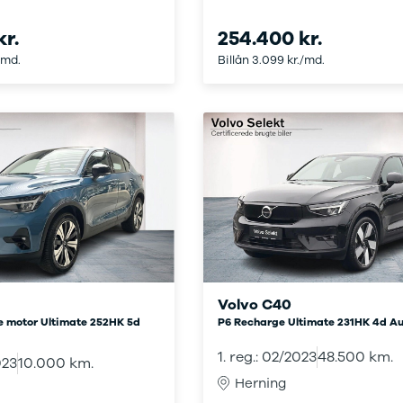
kkerhedstjek
oring
kr.
254.400 kr.
enslag og rudeskift
/md.
Billån 3.099 kr./md.
ndervognsbehandling
antirust
ynsgennemgang
ædeimprægnering
ærksted
toriserede fordele
ok værkstedstid
j en kundebil
m værkstedet
rvice på
bonnement
ift til sommerdæk
Volvo C40
dan arbejder vi
e motor Ultimate 252HK 5d
P6 Recharge Ultimate 231HK 4d Au
ide til dæk
t om dæk
1. reg.: 02/2023
48.500 km.
023
10.000 km.
interdæk
Herning
ommerdæk