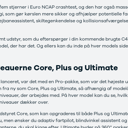
 fem stjerner i Euro NCAP crashtest, og den har også mass
i, som gør kørslen mere sikker og afhjælper potentielle far
baneassistent, skiltegenkendelse og kollisionsafværgelse
mt udstyr, som du efterspørger i din kommende brugte C40
del, der har det. Og ellers kan du inde på hver models si
eauerne Core, Plus og Ultimate
lanceret, var det med en Pro-pakke, som var det højeste 
en fra ny som Core, Plus og Ultimate, så afhængig af modelå
sniveauer, der arbejdes med. På hver model kan du se, hvilk
sniveauer dækker over.
dstyret Core, som kan opgraderes til både Plus og Ultimate.
 men ønsker du adaptiv fartpilot, blindvinkel assistent og c
ianterne, du skal kigge efter. Ultimate byder på 360° park