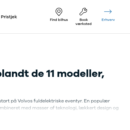
Pristjek
Find bilhus
Book
Erhverv
værksted
landt de 11 modeller,
start på Volvos fuldelektriske eventyr. En populær
bineret med masser af teknologi, lækkert design og