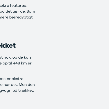
ækre features.
, og det gør de. Som
t mere bæredygtigt
ækket
gt nok, og de kan
 op til 448 km er
ræk er ekstra
ke har det. Men den
ngvogn på trækket.