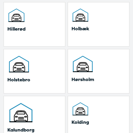
Nissan
CLA220 d
MICRA
CLA45
Modeller
E-klasse
Anmeldelser
E220
Privatleasing
E220 d
 Holbæk 
 Hillerød 
Tilbud
E350 d
LEAF
E400
Modeller
E300 de
Anmeldelser
E55
Privatleasing
GLA200
ARIYA
GLA250 e
Modeller
GLC250 d
Anmeldelser
GLC300
 Hørsholm 
 Holstebro 
Privatleasing
GLC300 de
Tilbud
GLC300 e
Juke
GLC350 d
Modeller
GLC350 e
Anmeldelser
EQA-klasse
Privatleasing
EQC400
 Kolding 
Tilbud
Sprinter 314
 Kalundborg 
Qashqai
Sprinter 317