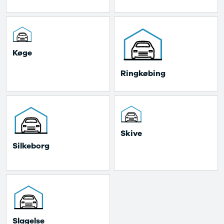
Modeller
Sprinter 319
Anmeldelser
Vito 111
Privatleasing
Vito 114
Tilbud
Vito 116
Suzuki
B250 e
 Køge 
Swift
EQE300
 Ringkøbing 
Modeller
GLE400 d
Anmeldelser
C200 d
Privatleasing
MG
Tilbud
Se alle MG
S-Cross
Elbil
Modeller
ZS
 Skive 
Anmeldelser
Mini
 Silkeborg 
Privatleasing
Se alle Mini
Tilbud
Elbil
Vitara
Cooper
Modeller
Cooper SE
Anmeldelser
Cooper S
Privatleasing
Mitsubishi
Tilbud
Se alle
 Slagelse 