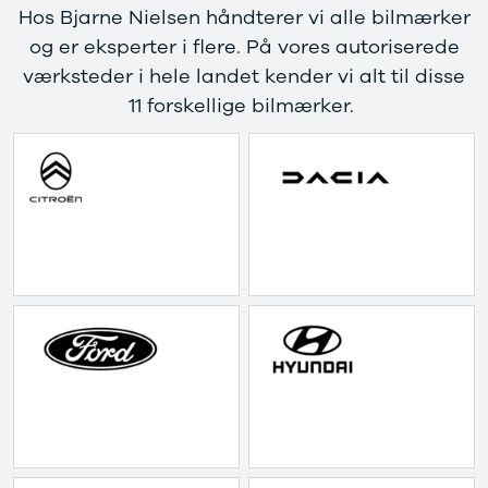
Hos Bjarne Nielsen håndterer vi alle bilmærker
4 Electric
L3 Van
og er eksperter i flere. På vores autoriserede
Modeller
Transit 350
Anmeldelser
L3 Chassis
værksteder i hele landet kender vi alt til disse
Privatleasing
Transit 350
11 forskellige bilmærker.
Tilbud
L4 Chassis
Megane
E-Transit 350
Electric
L2 Van
Anmeldelser
E-Transit 350
Privatleasing
L3 Van
Tilbud
Tourneo
Scenic
Custom 320S
Electric
Tourneo
Modeller
Custom 340L
Anmeldelser
Honda
Privatleasing
Se alle Honda
Tilbud
Jazz
Zeekr
Civic
X
Accord
Modeller
CR-V
Anmeldelser
Hyundai