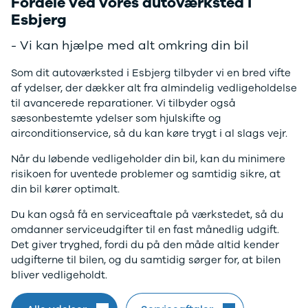
Fordele ved vores autoværksted i
EX40
Se alle Cupra
H
Esbjerg
Modeller
Elbil
By
Anmeldelser
Born
Al
- Vi kan hjælpe med alt omkring din bil
Privatleasing
Dacia
Bi
Tilbud
Se alle Dacia
Es
Som dit autoværksted i Esbjerg tilbyder vi en bred vifte
EC40
Elbil
He
af ydelser, der dækker alt fra almindelig vedligeholdelse
Anmeldelser
Spring
Hi
til avancerede reparationer. Vi tilbyder også
Privatleasing
Sandero og
H
sæsonbestemte ydelser som hjulskifte og
Tilbud
Sandero
Ho
airconditionservice, så du kan køre trygt i al slags vejr.
EX60
Stepway
H
Modeller
Sandero
K
Når du løbende vedligeholder din bil, kan du minimere
Anmeldelser
Stepway
Ko
risikoen for uventede problemer og samtidig sikre, at
Privatleasing
Duster
K
din bil kører optimalt.
Tilbud
Dokker
Ri
Du kan også få en serviceaftale på værkstedet, så du
ES90
Lodgy og
Ro
omdanner serviceudgifter til en fast månedlig udgift.
Modeller
Lodgy
Si
Det giver tryghed, fordi du på den måde altid kender
Anmeldelser
Stepway
Sk
udgifterne til bilen, og du samtidig sørger for, at bilen
Privatleasing
Lodgy
Sl
bliver vedligeholdt.
Tilbud
Stepway
B
EX90
Jogger
Ti
Anmeldelser
Logan og
i 