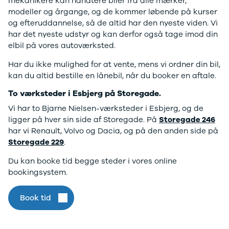
F-150
SUV
VW
mekanikere kan håndtere biler fra alle mærker,
Modeller
Stationcar
H
modeller og årgange, og de kommer løbende på kurser
Anmeldelser
1-serie
Vo
og efteruddannelse, så de altid har den nyeste viden. Vi
Alpine
2-serie
H
har det nyeste udstyr og kan derfor også tage imod din
A290
3-serie
XP
elbil på vores autoværksted.
Modeller
4-serie
Bi
Har du ikke mulighed for at vente, mens vi ordner din bil,
Anmeldelser
5-serie
Yd
kan du altid bestille en lånebil, når du booker en aftale.
Privatleasing
640i
Ai
Tilbud
X1
Bi
To værksteder i Esbjerg på Storegade.
A390
X2
Br
Vi har to Bjarne Nielsen-værksteder i Esbjerg, og de
Modeller
X3
Bu
ligger på hver sin side af Storegade. På
Storegade 246
Anmeldelser
X5
s
har vi Renault, Volvo og Dacia, og på den anden side på
Privatleasing
iX
D
Storegade 229
.
Tilbud
iX1
Fæ
Dacia
iX3
Gl
Du kan booke tid begge steder i vores online
Sandero
i3
Gr
bookingsystem.
Modeller
i3s
se
Anmeldelser
i4
Ke
Book tid
Privatleasing
Z4
La
Tilbud
BYD
Re
Duster
Se alle BYD
væ