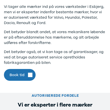
Anmeldelser
Galaxy
Vi tager alle mærker ind på vores værksteder i Esbjerg,
Privatleasing
Ka
men vi er eksperter indenfor bestemte mærker, hvor vi
Tilbud
Kuga
er autoriseret værksted for Volvo, Hyundai, Polestar,
STARIA
Mondeo
Dacia, Renault og Ford.
BAYON
Mustang
Modeller
Mustang
Det betyder blandt andet, at vores mekanikere løbende
Anmeldelser
Mach-E
er på efteruddannelse hos mærkerne, og alt arbejde
Privatleasing
Puma
udføres efter forskrifterne.
Tilbud
S-Max
Renault
Ranger
Det betyder også, at vi kan tage os af garantisager, og
Twingo
Ranger
ved at bruge autoriseret service opretholdes
Electric
Raptor
fabriksgarantien på bilen.
Modeller
Transit
Anmeldelser
Courier
Book tid
Privatleasing
Transit
Tilbud
Connect
5 Electric
Transit
Modeller
Custom
AUTORISEREDE FORDELE
Anmeldelser
Transit 350
Vi er eksperter i flere mærker
Privatleasing
L2 Van
Tilbud
Transit 350