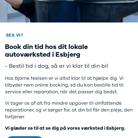
Anmeldelser
Lexus
Privatleasing
Se alle Lexus
Tilbud
CT200h
CX-6e
Mazda
Modeller
Se alle
SES VI?
Anmeldelser
Mazda
Book din tid hos dit lokale
Privatleasing
Elbil
Tilbud
SUV
autoværksted i Esbjerg
Mazda-2
CX-5
- Bestil tid i dag, så er vi klar til din bil
Modeller
CX-30
Anmeldelser
CX-3
Hos Bjarne Nielsen er vi altid klar til at hjælpe dig. Vi
Privatleasing
2
tilbyder nem online booking, så du kan bestille tid til
Tilbud
3
service eller reparation, når det passer dig bedst.
Mazda-3
6
Modeller
MX-30
Vi tager os af alt fra mindre opgaver til omfattende
Anmeldelser
MX-5
reparationer, og vi sørger for, at din bil får den pleje, den
Privatleasing
CX-60
fortjener.
Tilbud
Mercedes
CX-30
Se alle
Vi glæder os til at se dig på vores værksted i Esbjerg.
Anmeldelser
Mercedes