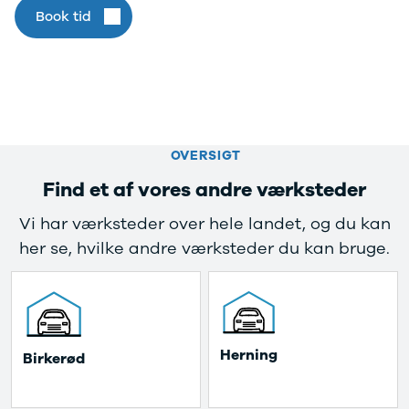
Privatleasing
Elbil
Book tid
Tilbud
SUV
CX-5
Stationcar
Modeller
A-Klasse
Privatleasing
A180 d
Tilbud
A200
CX-60
A200 d
Anmeldelser
B180 d
OVERSIGT
Privatleasing
B180
Find et af vores andre værksteder
Tilbud
B200
CX-80
B200 d
Vi har værksteder over hele landet, og du kan
Modeller
C-Klasse
her se, hvilke andre værksteder du kan bruge.
Anmeldelser
C200
Privatleasing
C220 d
Tilbud
C250
MX-5
C300 e
Modeller
C350 e
Anmeldelser
C43
 Herning 
 Birkerød 
Privatleasing
C63
Tilbud
CLA200