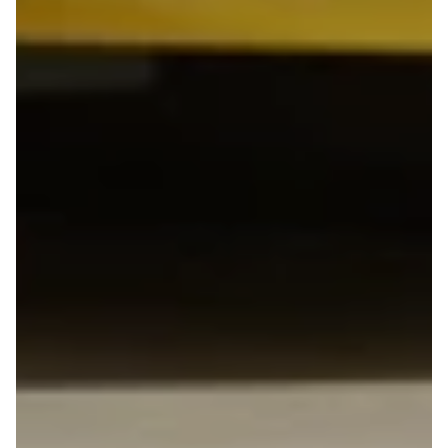
e Vitara
Mitsubishi
Modeller
Outlander
Anmeldelser
Space Star
Privatleasing
Nissan
Tilbud
Se alle
Alle nye biler
Nissan
XPENG
Elbil
L03
Qashqai
Modeller
Ariya
Anmeldelser
Micra
Tilbud
Note
G6
Juke
Modeller
X-Trail
Anmeldelser
Pulsar
Privatleasing
Navara
Tilbud
NV300
P7+
e-NV300
Modeller
Leaf
Anmeldelser
Townstar
Privatleasing
Opel
Tilbud
Se alle Opel