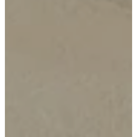
4
Porsche
Se alle
Porsche
Macan S
Panamera
Turbo S
Taycan Turbo
911 Carrera
4S
Renault
Se alle
Renault
Elbil
SUV
Twingo
Clio IV
Clio V
Captur
Zoe
Megane III