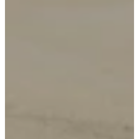
108
208
E-208
2008
308
3008
5008
508
Boxer 435
E-2008
e-Expert
Boxer 335
Boxer 333
Boxer 330
Expert
Polestar
Se alle
Polestar
Elbil
2