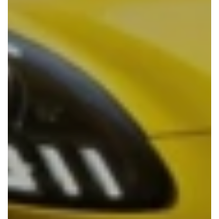
Privatleasing
Elbil
Tilbud
SUV
CX-5
Stationcar
Modeller
A-Klasse
Privatleasing
A180 d
Tilbud
A200
CX-60
A200 d
Anmeldelser
B180 d
Privatleasing
B180
Tilbud
B200
CX-80
B200 d
Modeller
C-Klasse
Anmeldelser
C200
Privatleasing
C220 d
Tilbud
C250
MX-5
C300 e
Modeller
C350 e
Anmeldelser
C43
Privatleasing
C63
Tilbud
CLA200