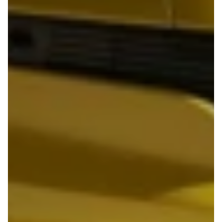
Modeller
Sprinter 319
Anmeldelser
Vito 111
Privatleasing
Vito 114
Tilbud
Vito 116
Suzuki
B250 e
Swift
EQE300
Modeller
GLE400 d
Anmeldelser
C200 d
Privatleasing
MG
Tilbud
Se alle MG
S-Cross
Elbil
Modeller
ZS
Anmeldelser
Mini
Privatleasing
Se alle Mini
Tilbud
Elbil
Vitara
Cooper
Modeller
Cooper SE
Anmeldelser
Cooper S
Privatleasing
Mitsubishi
Tilbud
Se alle