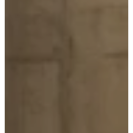
4 Electric
L3 Van
Modeller
Transit 350
Anmeldelser
L3 Chassis
Privatleasing
Transit 350
Tilbud
L4 Chassis
Megane
E-Transit 350
Electric
L2 Van
Anmeldelser
E-Transit 350
Privatleasing
L3 Van
Tilbud
Tourneo
Scenic
Custom 320S
Electric
Tourneo
Modeller
Custom 340L
Anmeldelser
Honda
Privatleasing
Se alle Honda
Tilbud
Jazz
Zeekr
Civic
X
Accord
Modeller
CR-V
Anmeldelser
Hyundai