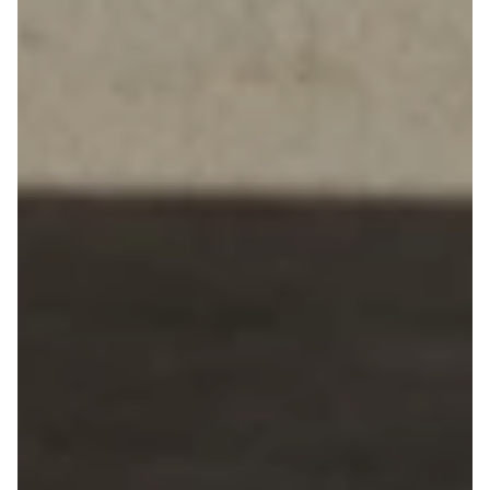
Megane IV
Scenic
Scenic III
Kadjar
Talisman
Espace
Arkana
Megane
Clio III
Kangoo
Master IV T35
Grand Scenic
IV
Scenic IV
Trafic
Trafic T29
Master IV T33
Express
Scenic E-
Tech Electric