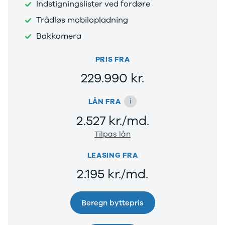
Indstigningslister ved fordøre
Viborg
Trådløs mobilopladning
Århus
Jylland
Bakkamera
Sjælland
Midtjylland
PRIS FRA
København
229.990 kr.
Syd- og
Sønderjylland
Nordsjælland
i
LÅN FRA
Privatleasing
2.527 kr./md.
Se alle biler
Elbiler
Tilpas lån
Budget op til
4.000 kr.
LEASING FRA
Ford
2.195 kr./md.
Hyundai
Kia
Polestar
Beregn byttepris
VW
Vis alle