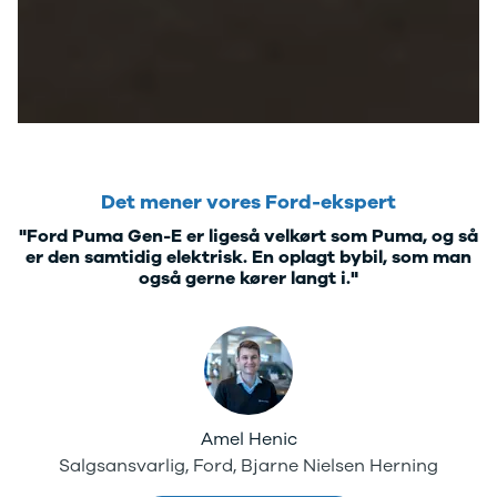
Kodiaq
Octavia
Rapid
Scala
Superb
Smart
Se alle Smart
Subaru
Se alle
Det mener vores Ford-ekspert
Subaru
"Ford Puma Gen-E er ligeså velkørt som Puma, og så
Forrester
er den samtidig elektrisk. En oplagt bybil, som man
Suzuki
også gerne kører langt i."
Se alle Suzuki
Splash
Swift
Baleno
Ignis
S-Cross
Amel Henic
Vitara
Salgsansvarlig, Ford, Bjarne Nielsen Herning
Celerio
Tesla