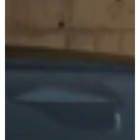
Anmeldelser
EV3
Privatleasing
EV4
Tilbud
EV6
3
EV9
Modeller
Niro
Anmeldelser
e-Niro
Privatleasing
Picanto
Tilbud
Ceed
4
Rio
Modeller
Optima
Anmeldelser
Sorento
Privatleasing
Sportage
Tilbud
Stonic
5
Venga
Modeller
XCeed
Anmeldelser
ProCeed
Privatleasing
Land Rover
Tilbud
Se alle Land
Mazda
Rover
6e
Range Rover
Modeller
Sport