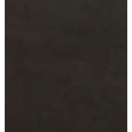
Seat
Se alle Seat
SUV
Mii
Ibiza
Leon
Toledo
Ateca
Arona
Tarraco
Skoda
Se alle Skoda
Elbil
SUV
Citigo
Elroq
Enyaq
Fabia
Kamiq
Karoq