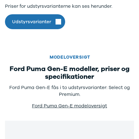
XC60
Priser for udstyrsvarianterne kan ses herunder.
EX90
XC90
Udstyrsvarianter
V40
V60
V90
S60
S90
MODELOVERSIGT
XPENG
G6
Ford Puma Gen-E modeller, priser og
P7
specifikationer
Zeekr
7X
Ford Puma Gen-E fås i to udstyrsvarianter: Select og
001
Premium.
Biltyper
Ford Puma Gen-E modeloversigt
Se alle
biltyper
Benzinbil
Dieselbil
Hybrid