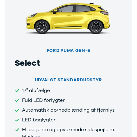
Lille bil
SUV
Crossover
Stationcar
Hatchback
Sedan
7 personers
biler
FORD PUMA GEN-E
Varebiler
Select
Cabriolet
Biler med
automatgear
UDVALGT STANDARDUDSTYR
SUV med
automatgear
17” alufælge
Hybridbiler
Fuld LED forlygter
med
automatgear
Automatisk op/nedblænding af fjernlys
Elbiler
LED baglygter
Se alle elbiler
El-betjente og opvarmede sidespejle m.
Elbil SUV
Lille elbil