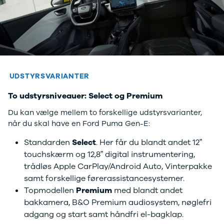
Amarok
Arteon
California
Crafter
Golf
Sportsvan
T-Cross
UDSTYRSVARIANTER
The Beetle
Transporter
To udstyrsniveauer: Select og Premium
e-Transporter
Caddy Maxi
Du kan vælge mellem to forskellige udstyrsvarianter,
Volvo
når du skal have en Ford Puma Gen-E:
Se alle Volvo
Standarden
Select
. Her får du blandt andet 12”
Elbil
touchskærm og 12,8” digital instrumentering,
SUV
Stationcar
trådløs Apple CarPlay/Android Auto, Vinterpakke
EX30
samt forskellige førerassistancesystemer.
XC40
Topmodellen
Premium
med blandt andet
EX40
bakkamera, B&O Premium audiosystem, nøglefri
C40
adgang og start samt håndfri el-bagklap.
EC40