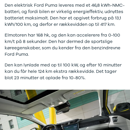
Elbil
Den elektrisk Ford Puma leveres med et 46,8 kWh-NMC-
SUV
batteri, og fordi bilen er virkelig energieffektiv, udnyttes
ID.3
batteriet maksimalt. Den har et opgivet forbrug på 13,1
ID.4
kWh/100 km, og derfor er rækkevidden op til 417 km.
ID.5
ID.7
Elmotoren har 168 hk, og den kan accelerere fra 0-100
ID. Buzz
km/t på 8 sekunder. Den har dermed de sportslige
Up!
køreegenskaber, som du kender fra den benzindrevne
e-Up!
Ford Puma.
Polo
Den kan lynlade med op til 100 kW, og efter 10 minutter
Golf VI
kan du får hele 124 km ekstra rækkevidde. Det tager
Golf VII
blot 23 minutter at oplade fra 10-80%.
e-Golf VII
Golf VIII
Touran
Passat
T-Roc
Tiguan
Tiguan
Allspace