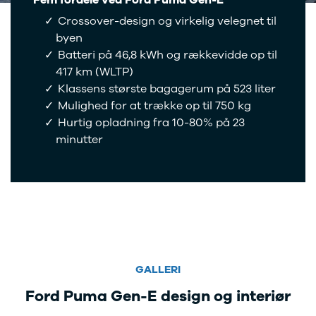
Fem fordele ved Ford Puma Gen-E
EX40
Se alle Cupra
H
Modeller
Elbil
By
Crossover-design og virkelig velegnet til
Anmeldelser
Born
Al
byen
Privatleasing
Dacia
Bi
Batteri på 46,8 kWh og rækkevidde op til
Tilbud
Se alle Dacia
Es
417 km (WLTP)
EC40
Elbil
He
Klassens største bagagerum på 523 liter
Anmeldelser
Spring
Hi
Mulighed for at trække op til 750 kg
Privatleasing
Sandero og
H
Hurtig opladning fra 10-80% på 23
Tilbud
Sandero
Ho
minutter
EX60
Stepway
H
Modeller
Sandero
K
Anmeldelser
Stepway
Ko
Privatleasing
Duster
K
Tilbud
Dokker
Ri
ES90
Lodgy og
Ro
Modeller
Lodgy
Si
Anmeldelser
Stepway
Sk
Privatleasing
Lodgy
Sl
GALLERI
Tilbud
Stepway
B
Ford Puma Gen-E design og interiør
EX90
Jogger
Ti
Anmeldelser
Logan og
i 