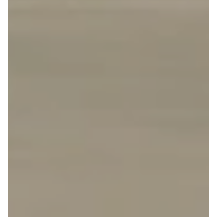
G9
Elbil
Modeller
Adam
Anmeldelser
Karl
Privatleasing
Corsa
Tilbud
Corsa-e
Ladeløsning
Astra
til elbil
Mokka
Oversigt
Mokka-e
Clever
Mokka X
ladeløsning
Insignia
Ladekabler
Crossland
til elbilen
Crossland X
Ladeløsning
Grandland X
til plug-in
Movano
hybrid
Vivaro
Ladeguide til
Zafira-e Life
elbil
Zafira Tourer
Udlevering
Peugeot
af ny bil
Se alle
Peugeot