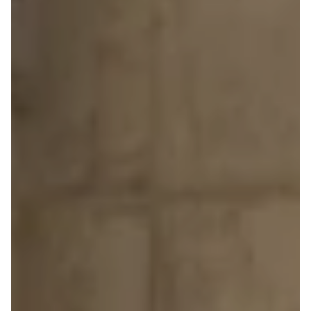
Anmeldelser
Tipo
Privatleasing
Doblo Cargo
Tilbud
Ducato 33
IONIQ 5 N
Ducato 35
Modeller
Talento
Anmeldelser
Ford
Privatleasing
Se alle Ford
Tilbud
Elbil
IONIQ 6
SUV
Modeller
Stationcar
Anmeldelser
B-Max
Privatleasing
Bronco
Tilbud
C-Max
IONIQ 6 N
Capri
Modeller
Grand C-Max
Anmeldelser
EcoSport
Privatleasing
Explorer
Tilbud
F-150
IONIQ 9
Fiesta
Modeller
Focus