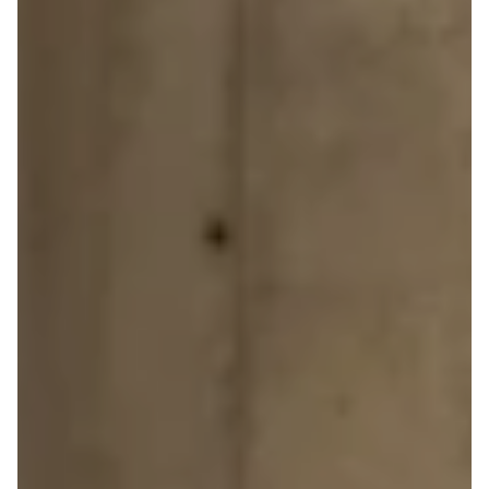
Anmeldelser
Galaxy
Privatleasing
Ka
Tilbud
Kuga
STARIA
Mondeo
BAYON
Mustang
Modeller
Mustang
Anmeldelser
Mach-E
Privatleasing
Puma
Tilbud
S-Max
Renault
Ranger
Twingo
Ranger
Electric
Raptor
Modeller
Transit
Anmeldelser
Courier
Privatleasing
Transit
Tilbud
Connect
5 Electric
Transit
Modeller
Custom
Anmeldelser
Transit 350
Privatleasing
L2 Van
Tilbud
Transit 350