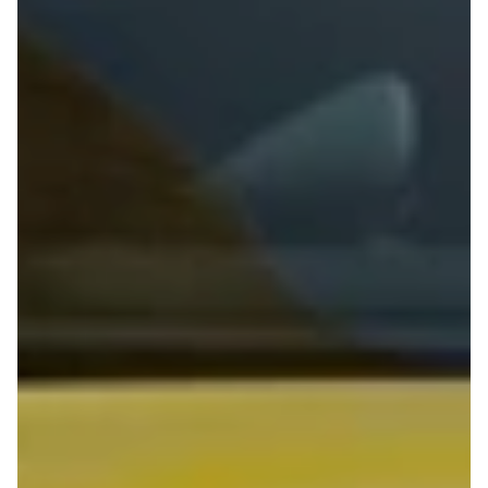
Anmeldelser
Lexus
Privatleasing
Se alle Lexus
Tilbud
CT200h
CX-6e
Mazda
Modeller
Se alle
Anmeldelser
Mazda
Privatleasing
Elbil
Tilbud
SUV
Mazda-2
CX-5
Modeller
CX-30
Anmeldelser
CX-3
Privatleasing
2
Tilbud
3
Mazda-3
6
Modeller
MX-30
Anmeldelser
MX-5
Privatleasing
CX-60
Tilbud
Mercedes
CX-30
Se alle
Anmeldelser
Mercedes