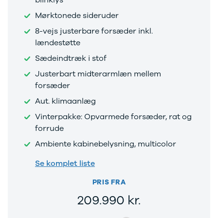
blinklys
Elbil med
Mørktonede sideruder
træk
8-vejs justerbare forsæder inkl.
Billig elbil
Audi
lændestøtte
BMW
Sædeindtræk i stof
BYD
Justerbart midterarmlæn mellem
Cupra
Dacia
forsæder
Fiat
Aut. klimaanlæg
Ford
Vinterpakke: Opvarmede forsæder, rat og
Hyundai
Kia
forrude
Mazda
Ambiente kabinebelysning, multicolor
Mercedes
MG
Se komplet liste
MINI
Nissan
PRIS FRA
Opel
209.990 kr.
Polestar
Renault