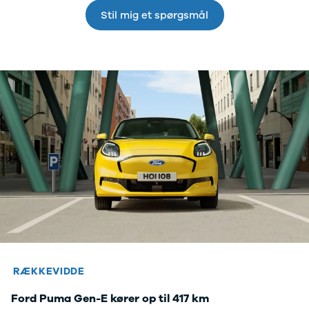
Se alle Tesla
Stil mig et spørgsmål
Model 3
Model Y
Model X
Toyota
Se alle
Toyota
Auris
Avensis
Aygo
Aygo X
BZ4X
C-HR
Camry
Corolla
Hilux
RAV4
Yaris
RÆKKEVIDDE
VW
Ford Puma Gen-E kører op til 417 km
Se alle VW