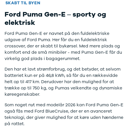
F-150
SUV
VW
SKABT TIL BYEN
Modeller
Stationcar
H
Ford Puma Gen-E – sporty og
Anmeldelser
1-serie
Vo
Alpine
2-serie
H
elektrisk
A290
3-serie
XP
Modeller
4-serie
Bi
Ford Puma Gen-E er navnet på den fuldelektriske
Anmeldelser
5-serie
Yd
udgave af Ford Puma. Her får du en fuldelektrisk
Privatleasing
640i
Ai
crossover, der er skabt til bykørsel. Med mere plads og
Tilbud
X1
Bi
komfort end de små minibiler - med Puma Gen-E får du
A390
X2
Br
virkelig god plads i bagagerummet.
Modeller
X3
Bu
Den har et lavt strømforbrug, og det betyder, at selvom
Anmeldelser
X5
s
batteriet kun er på 46,8 kWh, så får du en rækkevidde
Privatleasing
iX
D
helt op til 417 km. Derudover har den mulighed for at
Tilbud
iX1
Fæ
trække op til 750 kg, og Pumas velkendte og dynamiske
Dacia
iX3
Gl
køreegenskaber.
Sandero
i3
Gr
Modeller
i3s
se
Som noget nyt med modelår 2026 kan Ford Puma Gen-E
Anmeldelser
i4
Ke
også fås med Ford BlueCruise, der er en avanceret
Privatleasing
Z4
La
teknologi, der giver mulighed for at køre uden hænderne
Tilbud
BYD
Re
på rattet.
Duster
Se alle BYD
væ