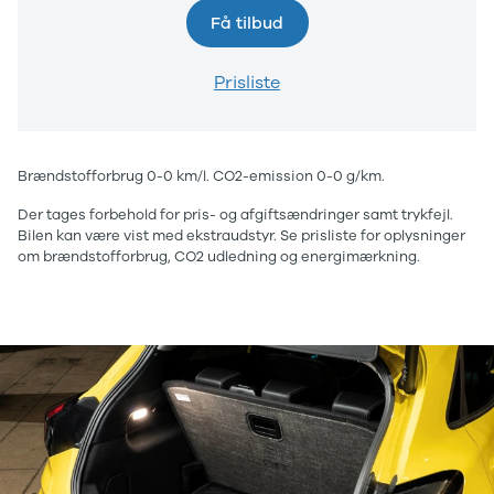
brugte biler
Få tilbud
Vis alle
brugte elbiler
Prisliste
Privatleasing
guide
Oversigt
Sådan
Brændstofforbrug 0-0 km/l. CO2-emission 0-0 g/km.
foregår
privatleasing
Der tages forbehold for pris- og afgiftsændringer samt trykfejl.
Biler til
Bilen kan være vist med ekstraudstyr. Se prisliste for oplysninger
privatleasing
om brændstofforbrug, CO2 udledning og energimærkning.
Service og
værksted
Tjekliste til
dig
Kontakt os
Lån til bilen
Sælg os din
bil
Elektriske