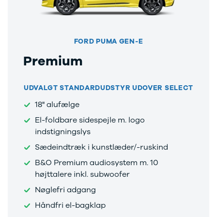
under
250.000 kr.
Byer og
områder
FORD PUMA GEN-E
Se alle byer
og områder
Premium
Birkerød
Esbjerg
Herning
UDVALGT STANDARDUDSTYR UDOVER SELECT
Hillerød
18" alufælge
Holbæk
Holstebro
El-foldbare sidespejle m. logo
Hørsholm
indstigningslys
Kalundborg
Sædeindtræk i kunstlæder/-ruskind
Kolding
Køge
B&O Premium audiosystem m. 10
Ringkøbing
højttalere inkl. subwoofer
Silkeborg
Nøglefri adgang
Roskilde
Skive
Håndfri el-bagklap
Slagelse