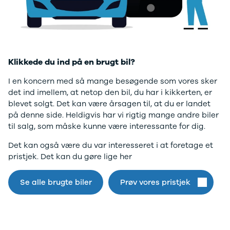
F-150
SUV
VW
Modeller
Stationcar
H
desværre ikke.
Anmeldelser
1-serie
Vo
Alpine
2-serie
H
Gå til forsiden
A290
3-serie
XP
Modeller
4-serie
Bi
Klikkede du ind på en brugt bil?
Anmeldelser
5-serie
Yd
Privatleasing
640i
Ai
I en koncern med så mange besøgende som vores sker
Tilbud
X1
Bi
det ind imellem, at netop den bil, du har i kikkerten, er
A390
X2
Br
blevet solgt. Det kan være årsagen til, at du er landet
Modeller
X3
Bu
på denne side. Heldigvis har vi rigtig mange andre biler
Anmeldelser
X5
s
til salg, som måske kunne være interessante for dig.
Privatleasing
iX
D
Det kan også være du var interesseret i at foretage et
Tilbud
iX1
Fæ
pristjek. Det kan du gøre lige her
Dacia
iX3
Gl
Sandero
i3
Gr
Modeller
i3s
se
Se alle brugte biler
Prøv vores pristjek
Anmeldelser
i4
Ke
Privatleasing
Z4
La
Tilbud
BYD
Re
Duster
Se alle BYD
væ