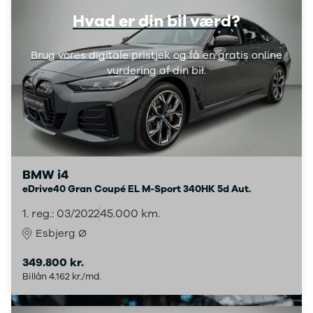
XC60
Hvad er din bil værd?
EX90
XC90
Brug vores digitale pristjek og få en gratis online
V40
vurdering af din bil.
V60
V90
S60
S90
XPENG
G6
P7
BMW i4
Zeekr
eDrive40 Gran Coupé EL M-Sport 340HK 5d Aut.
7X
001
1. reg.: 03/2022
45.000 km.
Biltyper
Esbjerg Ø
Se alle
biltyper
349.800 kr.
Benzinbil
Billån 4.162 kr./md.
Dieselbil
Hybrid