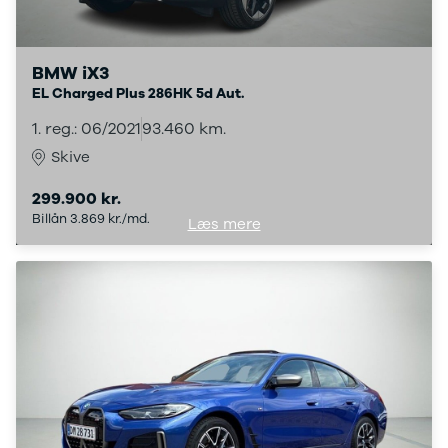
Megane IV
Scenic
Scenic III
BMW iX3
Kadjar
EL Charged Plus 286HK 5d Aut.
Talisman
1. reg.: 06/2021
93.460 km.
Espace
Arkana
Skive
Megane
Clio III
299.900 kr.
Kangoo
Billån 3.869 kr./md.
Læs mere
Master IV T35
Grand Scenic
IV
Scenic IV
Trafic
Trafic T29
Master IV T33
Express
Scenic E-
Tech Electric