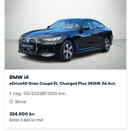
Privatleasing
Se alle
Tilbud
Hyundai
7GT
Elbil
Modeller
Ioniq
Anmeldelser
Ioniq 5
Privatleasing
Ioniq 6
Tilbud
Kona
7X
i10
Modeller
i20
Anmeldelser
i30
Privatleasing
Tucson
Tilbud
Santa Fe
BMW i4
001
Iveco
eDrive40 Gran Coupé EL Charged Plus 340HK 5d Aut.
Modeller
Se alle Iveco
1. reg.: 05/2023
87.000 km.
Anmeldelser
Daily
Privatleasing
Kia
Skive
Tilbud
Se alle Kia
Polestar
Elbil
324.900 kr.
2
SUV
Billån 3.882 kr./md.
Modeller
Stationcar