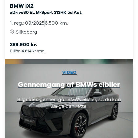
108
BMW iX2
208
xDrive30 EL M-Sport 313HK 5d Aut.
E-208
1. reg.: 09/2025
6.500 km.
2008
308
Silkeborg
3008
389.900 kr.
5008
Billån 4.614 kr./md.
508
Boxer 435
E-2008
e-Expert
VIDEO
Boxer 335
Gennemgang af BMWs elbiler
Boxer 333
Boxer 330
Expert
Bilguiden gennemgår BMWs elbiler, så du kan
Polestar
vælge den rette.
Se alle
Polestar
Elbil
2