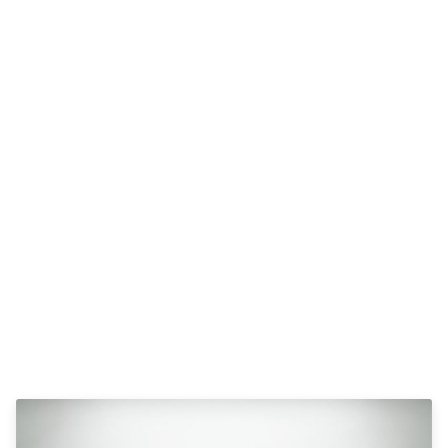
Anmeldelser
Galaxy
Privatleasing
Ka
Tilbud
Kuga
STARIA
Mondeo
BAYON
Mustang
Modeller
Mustang
Anmeldelser
Mach-E
Privatleasing
Puma
Tilbud
S-Max
Renault
Ranger
Twingo
Ranger
Electric
Raptor
Modeller
Transit
Anmeldelser
Courier
Privatleasing
Transit
Tilbud
Connect
5 Electric
Transit
Modeller
Custom
Anmeldelser
Transit 350
Privatleasing
L2 Van
Tilbud
Transit 350