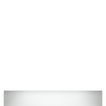
brugte biler
Vis alle
brugte elbiler
Privatleasing
guide
Oversigt
Sådan
foregår
privatleasing
Biler til
privatleasing
Service og
værksted
Tjekliste til
dig
Kontakt os
Lån til bilen
Sælg os din
bil
Elektriske