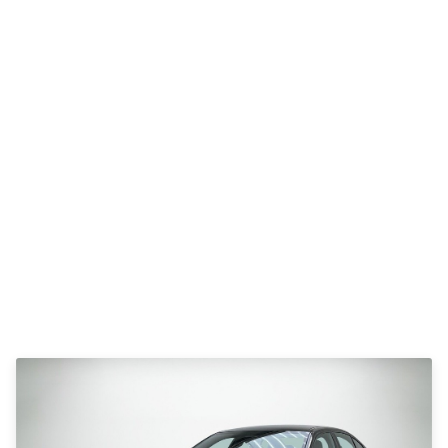
Se alle Tesla
Model 3
Model Y
Model X
Toyota
Se alle
Toyota
Auris
Avensis
Aygo
Aygo X
BZ4X
C-HR
Camry
Corolla
Hilux
RAV4
Yaris
VW
Se alle VW