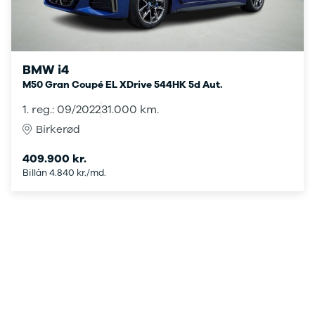
Seat
Se alle Seat
SUV
Mii
BMW i4
Ibiza
Leon
M50 Gran Coupé EL XDrive 544HK 5d Aut.
Toledo
1. reg.: 09/2022
31.000 km.
Ateca
Birkerød
Arona
Tarraco
409.900 kr.
Skoda
Billån 4.840 kr./md.
Se alle Skoda
Elbil
SUV
Citigo
Elroq
Enyaq
Fabia
Kamiq
Karoq