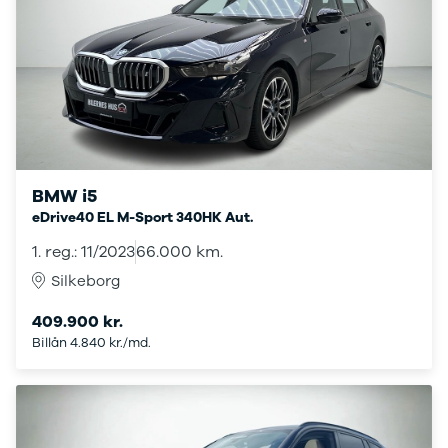
Elbil
SUV
ID.3
ID.4
ID.5
ID.7
ID. Buzz
Up!
e-Up!
BMW i5
Polo
eDrive40 EL M-Sport 340HK Aut.
Golf VI
Golf VII
1. reg.: 11/2023
66.000 km.
e-Golf VII
Silkeborg
Golf VIII
Touran
409.900 kr.
Passat
Billån 4.840 kr./md.
T-Roc
Tiguan
Tiguan
Allspace