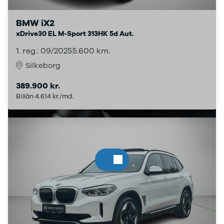
4
Porsche
BMW iX2
Se alle
xDrive30 EL M-Sport 313HK 5d Aut.
Porsche
Macan S
1. reg.: 09/2025
5.600 km.
Panamera
Silkeborg
Turbo S
Taycan Turbo
389.900 kr.
911 Carrera
Billån 4.614 kr./md.
4S
Renault
Se alle
Renault
Elbil
SUV
Twingo
Clio IV
Clio V
Captur
Zoe
Megane III