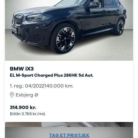
Amarok
Arteon
California
Crafter
Golf
Sportsvan
T-Cross
The Beetle
Transporter
e-Transporter
BMW iX3
Caddy Maxi
Volvo
EL M-Sport Charged Plus 286HK 5d Aut.
Se alle Volvo
1. reg.: 04/2022
140.000 km.
Elbil
Esbjerg Ø
SUV
Stationcar
314.900 kr.
EX30
Billån 3.769 kr./md.
XC40
EX40
C40
TAG ET PRISTJEK
EC40