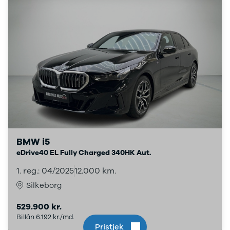
Lille bil
SUV
Crossover
Stationcar
Hatchback
Sedan
7 personers
biler
Varebiler
Cabriolet
Biler med
automatgear
SUV med
BMW i5
automatgear
eDrive40 EL Fully Charged 340HK Aut.
Hybridbiler
1. reg.: 04/2025
12.000 km.
med
automatgear
Silkeborg
Elbiler
529.900 kr.
Se alle elbiler
Billån 6.192 kr./md.
Elbil SUV
Pristjek
Lille elbil