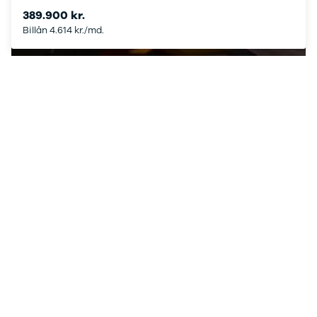
Nissan
CLA220 d
389.900 kr.
MICRA
CLA45
Billån 4.614 kr./md.
Modeller
E-klasse
Se alle fordele
Anmeldelser
E220
Privatleasing
E220 d
Tilbud
E350 d
LEAF
E400
Modeller
E300 de
Anmeldelser
E55
Privatleasing
GLA200
ARIYA
GLA250 e
Modeller
GLC250 d
Anmeldelser
GLC300
Privatleasing
GLC300 de
Tilbud
GLC300 e
Juke
GLC350 d
Modeller
GLC350 e
Anmeldelser
EQA-klasse
Privatleasing
EQC400
Tilbud
Sprinter 314
Qashqai
Sprinter 317