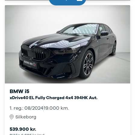
Elbil med
træk
Billig elbil
Audi
BMW
BYD
Cupra
Dacia
Fiat
Ford
Hyundai
Kia
Mazda
BMW i5
Mercedes
xDrive40 EL Fully Charged 4x4 394HK Aut.
MG
MINI
1. reg.: 08/2024
19.000 km.
Nissan
Silkeborg
Opel
Polestar
539.900 kr.
Renault