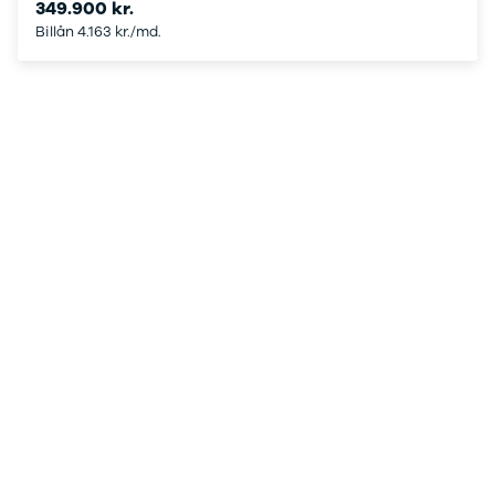
under
349.900 kr.
250.000 kr.
Billån 4.163 kr./md.
Byer og
områder
Se alle byer
og områder
Birkerød
Esbjerg
Herning
Hillerød
Holbæk
Holstebro
Hørsholm
Kalundborg
Kolding
Køge
Ringkøbing
Silkeborg
Roskilde
Skive
Slagelse