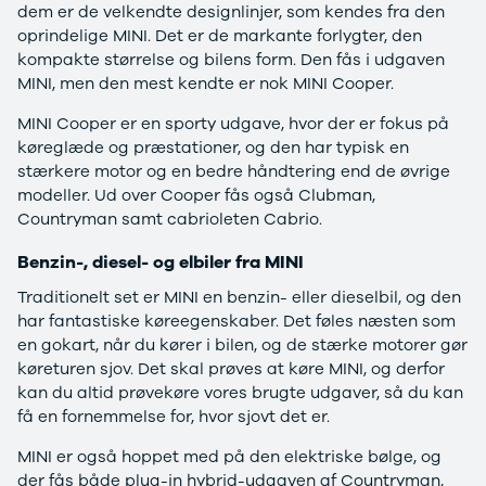
dem er de velkendte designlinjer, som kendes fra den
Anmeldelser
Tipo
oprindelige MINI. Det er de markante forlygter, den
Privatleasing
Doblo Cargo
kompakte størrelse og bilens form. Den fås i udgaven
Tilbud
Ducato 33
MINI, men den mest kendte er nok MINI Cooper.
IONIQ 5 N
Ducato 35
Modeller
Talento
MINI Cooper er en sporty udgave, hvor der er fokus på
Anmeldelser
Ford
køreglæde og præstationer, og den har typisk en
Privatleasing
Se alle Ford
stærkere motor og en bedre håndtering end de øvrige
Tilbud
Elbil
modeller. Ud over Cooper fås også Clubman,
IONIQ 6
SUV
Countryman samt cabrioleten Cabrio.
Modeller
Stationcar
Anmeldelser
B-Max
Benzin-, diesel- og elbiler fra MINI
Privatleasing
Bronco
Traditionelt set er MINI en benzin- eller dieselbil, og den
Tilbud
C-Max
har fantastiske køreegenskaber. Det føles næsten som
IONIQ 6 N
Capri
en gokart, når du kører i bilen, og de stærke motorer gør
Modeller
Grand C-Max
køreturen sjov. Det skal prøves at køre MINI, og derfor
Anmeldelser
EcoSport
kan du altid prøvekøre vores brugte udgaver, så du kan
Privatleasing
Explorer
få en fornemmelse for, hvor sjovt det er.
Tilbud
F-150
IONIQ 9
Fiesta
MINI er også hoppet med på den elektriske bølge, og
Modeller
Focus
der fås både plug-in hybrid-udgaven af Countryman,