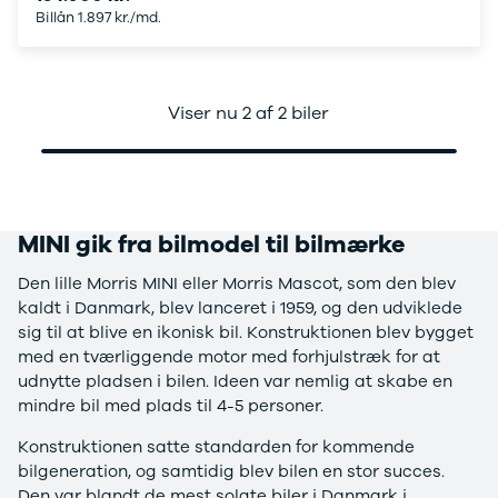
Modeller
Elbil
Si
Billån 1.897 kr./md.
Anmeldelser
Atto 3
Sp
Privatleasing
Han
St
Tilbud
Citroën
U
Viser nu 2 af 2 biler
Jogger
Se alle
& 
Modeller
Citroën
S
Anmeldelser
C1
S
Privatleasing
C3
V
Tilbud
C3 Picasso
Au
Bigster
C4
Bo
MINI gik fra bilmodel til bilmærke
Modeller
C4 Cactus
Le
Den lille Morris MINI eller Morris Mascot, som den blev
Anmeldelser
C4
O
kaldt i Danmark, blev lanceret i 1959, og den udviklede
Privatleasing
SpaceTourer
Se
sig til at blive en ikonisk bil. Konstruktionen blev bygget
Tilbud
C5 Aircross
a
med en tværliggende motor med forhjulstræk for at
Volvo
Jumper 33
Sk
udnytte pladsen i bilen. Ideen var nemlig at skabe en
EX30
Jumper 35
Så
mindre bil med plads til 4-5 personer.
Modeller
Grand C4
Gu
Anmeldelser
SpaceTourer
Al
Konstruktionen satte standarden for kommende
Privatleasing
ë-C4
V
bilgeneration, og samtidig blev bilen en stor succes.
Tilbud
Cupra
S
Den var blandt de mest solgte biler i Danmark i