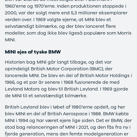
EX40
Se alle Cupra
H
1960’erne og 1970’erne. Inden produktionen stoppede i
Modeller
Elbil
By
2000, var der solgt mere end 5,3 millioner eksemplarer
Anmeldelser
Born
Al
verden over. I 1969 valgte ejerne, at MINI blev et
Privatleasing
Dacia
Bi
selvstændigt bilmærke, og der blev lanceret flere
Tilbud
Se alle Dacia
Es
modeller, som dog ikke blev ligeså populære som Morris
EC40
Elbil
He
MINI.
Anmeldelser
Spring
Hi
Privatleasing
Sandero og
H
MINI ejes af tyske BMW
Tilbud
Sandero
Ho
Historien bag MINI går langt tilbage, og det var
EX60
Stepway
H
oprindeligt British Motor Corporation (BMC), der
Modeller
Sandero
K
lancerede MINI. De blev en del af British Motor Holdings i
Anmeldelser
Stepway
Ko
1966, og et par år senere i 1968 fusionerede de med
Privatleasing
Duster
K
Leyland Motors og blev til British Leyland. I 1969 gjorde
Tilbud
Dokker
Ri
de MINI til et selvstændigt bilmærke.
ES90
Lodgy og
Ro
Modeller
Lodgy
Si
British Leyland blev i løbet af 1980’erne opdelt, og her
Anmeldelser
Stepway
Sk
blev MINI en del af British Aerospace i 1988. BMW købte
Privatleasing
Lodgy
Sl
MINI i 1994 og har været ejere lige siden. Det er BMW, der
Tilbud
Stepway
B
stod bag relanceringen af MINI i 2021, og den fås fra ny i
EX90
Jogger
Ti
fjerde generation, mens den femte modelgeneration er
Anmeldelser
Logan og
i 