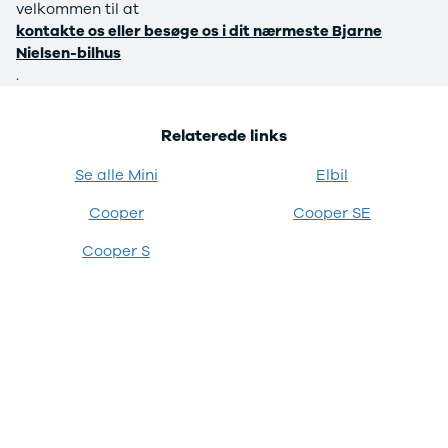
velkommen til at
4 Electric
L3 Van
kontakte os eller besøge os i dit nærmeste Bjarne
Modeller
Transit 350
Nielsen-bilhus
Anmeldelser
L3 Chassis
.
Privatleasing
Transit 350
Tilbud
L4 Chassis
Megane
E-Transit 350
Relaterede links
Electric
L2 Van
Anmeldelser
E-Transit 350
Se alle Mini
Elbil
Privatleasing
L3 Van
Cooper
Cooper SE
Tilbud
Tourneo
Scenic
Custom 320S
Cooper S
Electric
Tourneo
Modeller
Custom 340L
Anmeldelser
Honda
Privatleasing
Se alle Honda
Tilbud
Jazz
Zeekr
Civic
X
Accord
Modeller
CR-V
Anmeldelser
Hyundai