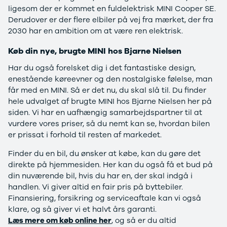
Anmeldelser
Galaxy
ligesom der er kommet en fuldelektrisk MINI Cooper SE.
Privatleasing
Ka
Derudover er der flere elbiler på vej fra mærket, der fra
Tilbud
Kuga
2030 har en ambition om at være ren elektrisk.
STARIA
Mondeo
BAYON
Mustang
Køb din nye, brugte MINI hos Bjarne Nielsen
Modeller
Mustang
Har du også forelsket dig i det fantastiske design,
Anmeldelser
Mach-E
enestående køreevner og den nostalgiske følelse, man
Privatleasing
Puma
får med en MINI. Så er det nu, du skal slå til. Du finder
Tilbud
S-Max
hele udvalget af brugte MINI hos Bjarne Nielsen her på
Renault
Ranger
siden. Vi har en uafhængig samarbejdspartner til at
Twingo
Ranger
vurdere vores priser, så du nemt kan se, hvordan bilen
Electric
Raptor
er prissat i forhold til resten af markedet.
Modeller
Transit
Anmeldelser
Courier
Finder du en bil, du ønsker at købe, kan du gøre det
Privatleasing
Transit
direkte på hjemmesiden. Her kan du også få et bud på
Tilbud
Connect
din nuværende bil, hvis du har en, der skal indgå i
5 Electric
Transit
handlen. Vi giver altid en fair pris på byttebiler.
Modeller
Custom
Finansiering, forsikring og serviceaftale kan vi også
Anmeldelser
Transit 350
klare, og så giver vi et halvt års garanti.
Privatleasing
L2 Van
Læs mere om køb online her
, og så er du altid
Tilbud
Transit 350