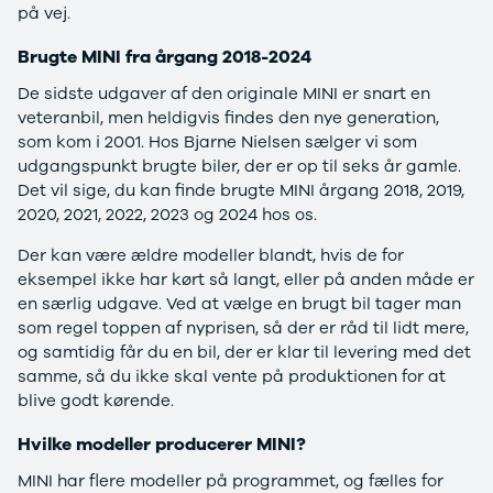
på vej.
Privatleasing
Logan
ha
Tilbud
Stepway
er
Brugte MINI fra årgang 2018-2024
XC-90
Logan
au
De sidste udgaver af den originale MINI er snart en
Anmeldelser
Stepway
veteranbil, men heldigvis findes den nye generation,
Privatleasing
DS
som kom i 2001. Hos Bjarne Nielsen sælger vi som
Tilbud
Se alle DS
udgangspunkt brugte biler, der er op til seks år gamle.
Hyundai
3
Det vil sige, du kan finde brugte MINI årgang 2018, 2019,
INSTER
3 Crossback
2020, 2021, 2022, 2023 og 2024 hos os.
Modeller
5
Anmeldelser
7 Crossback
Der kan være ældre modeller blandt, hvis de for
Privatleasing
Fiat
eksempel ikke har kørt så langt, eller på anden måde er
Tilbud
Se alle Fiat
en særlig udgave. Ved at vælge en brugt bil tager man
IONIQ 3
Elbil
som regel toppen af nyprisen, så der er råd til lidt mere,
KONA
500
og samtidig får du en bil, der er klar til levering med det
Modeller
500C
samme, så du ikke skal vente på produktionen for at
Anmeldelser
500L
blive godt kørende.
Privatleasing
500L Wagon
Tilbud
Panda
Hvilke modeller producerer MINI?
IONIQ 5
500e
MINI har flere modeller på programmet, og fælles for
Modeller
500X