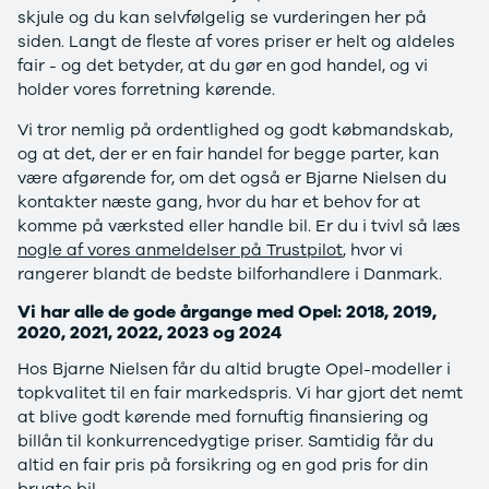
skjule og du kan selvfølgelig se vurderingen her på
Anmeldelser
Lexus
siden. Langt de fleste af vores priser er helt og aldeles
Privatleasing
Se alle Lexus
fair - og det betyder, at du gør en god handel, og vi
Tilbud
CT200h
holder vores forretning kørende.
CX-6e
Mazda
Modeller
Se alle
Vi tror nemlig på ordentlighed og godt købmandskab,
Anmeldelser
Mazda
og at det, der er en fair handel for begge parter, kan
Privatleasing
Elbil
være afgørende for, om det også er Bjarne Nielsen du
Tilbud
SUV
kontakter næste gang, hvor du har et behov for at
Mazda-2
CX-5
komme på værksted eller handle bil. Er du i tvivl så læs
Modeller
CX-30
nogle af vores anmeldelser på Trustpilot
, hvor vi
Anmeldelser
CX-3
rangerer blandt de bedste bilforhandlere i Danmark.
Privatleasing
2
Tilbud
3
Vi har alle de gode årgange med Opel: 2018, 2019,
Mazda-3
6
2020, 2021, 2022, 2023 og 2024
Modeller
MX-30
Hos Bjarne Nielsen får du altid brugte Opel-modeller i
Anmeldelser
MX-5
topkvalitet til en fair markedspris. Vi har gjort det nemt
Privatleasing
CX-60
at blive godt kørende med fornuftig finansiering og
Tilbud
Mercedes
billån til konkurrencedygtige priser. Samtidig får du
CX-30
Se alle
altid en fair pris på forsikring og en god pris for din
Anmeldelser
Mercedes
brugte bil.