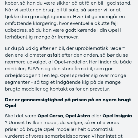
Anmeldelser
EV3
køber, så kan du være sikker på at få en bil i god stand.
Privatleasing
EV4
Når vi sætter en brugt bil til salg, så sørger vi for at
Tilbud
EV6
tjekke den grundigt igennem. Hver bil gennemgår en
3
EV9
omfattende klargøring, hvor eventuelle akutte fejl
Modeller
Niro
udbedres, så du kan være godt kørende i din Opel i
Anmeldelser
e-Niro
forhåbentlig mange år fremover.
Privatleasing
Picanto
Er du på udkig efter en bil, der uproblematisk "æder"
Tilbud
Ceed
den ene kilometer asfalt efter den anden, så bør du se
4
Rio
nærmere udvalget af Opel-modeller. Her finder du både
Modeller
Optima
minibilen, SUV'en og den store firmabil, som gør
Anmeldelser
Sorento
arbejdsdagen til en leg. Opel spreder sig over mange
Privatleasing
Sportage
segmenter - så tag et indgående kig på de mange
Tilbud
Stonic
brugte modeller og kontakt os for en prøvetur.
5
Venga
Modeller
XCeed
Der er gennemsigtighed på prisen på en nyere brugt
Anmeldelser
ProCeed
Opel
Privatleasing
Land Rover
Skal det være
Opel Corsa
,
Opel Astra
eller
Opel Insignia
Tilbud
Se alle Land
? Uanset hvilken model, du vælger, så er alle vores
Mazda
Rover
priser på brugte Opel-modeller helt automatisk
6e
Range Rover
vurderet af vores samarbejdspartner. Vi har intet at
Modeller
Sport