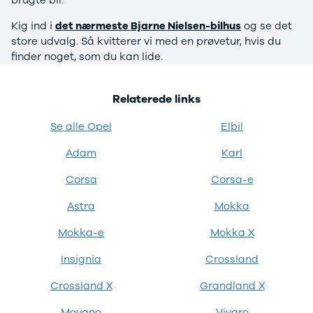
Privatleasing
Elbil
Tilbud
SUV
Kig ind i
det nærmeste Bjarne Nielsen-bilhus
og se det
CX-5
Stationcar
store udvalg. Så kvitterer vi med en prøvetur, hvis du
Modeller
A-Klasse
finder noget, som du kan lide.
Privatleasing
A180 d
Tilbud
A200
Relaterede links
CX-60
A200 d
Anmeldelser
B180 d
Se alle Opel
Elbil
Privatleasing
B180
Tilbud
B200
Adam
Karl
CX-80
B200 d
Modeller
C-Klasse
Corsa
Corsa-e
Anmeldelser
C200
Astra
Mokka
Privatleasing
C220 d
Tilbud
C250
Mokka-e
Mokka X
MX-5
C300 e
Modeller
C350 e
Insignia
Crossland
Anmeldelser
C43
Privatleasing
C63
Crossland X
Grandland X
Tilbud
CLA200
Movano
Vivaro