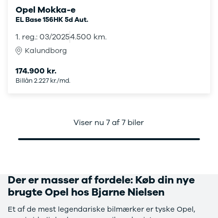
Opel Mokka-e
4 Electric
L3 Van
Modeller
Transit 350
EL Base 156HK 5d Aut.
Anmeldelser
L3 Chassis
1. reg.: 03/2025
4.500 km.
Privatleasing
Transit 350
Kalundborg
Tilbud
L4 Chassis
Megane
E-Transit 350
174.900 kr.
Electric
L2 Van
Billån 2.227 kr./md.
Anmeldelser
E-Transit 350
Privatleasing
L3 Van
Tilbud
Tourneo
Scenic
Custom 320S
Viser nu 7 af 7 biler
Electric
Tourneo
Modeller
Custom 340L
Anmeldelser
Honda
Privatleasing
Se alle Honda
Tilbud
Jazz
Der er masser af fordele: Køb din nye
Zeekr
Civic
brugte Opel hos Bjarne Nielsen
X
Accord
Modeller
CR-V
Et af de mest legendariske bilmærker er tyske Opel,
Anmeldelser
Hyundai