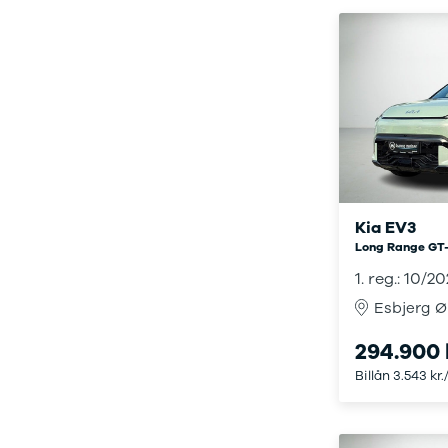
Privatleasing
Logan
ha
Tilbud
Stepway
er
XC-90
Logan
au
Anmeldelser
Stepway
Privatleasing
DS
Tilbud
Se alle DS
Hyundai
3
INSTER
3 Crossback
Modeller
5
Anmeldelser
7 Crossback
Kia EV3
Privatleasing
Fiat
Long Range GT-
Tilbud
Se alle Fiat
1. reg.: 10/2
IONIQ 3
Elbil
KONA
500
Esbjerg Ø
Modeller
500C
294.900 
Anmeldelser
500L
Privatleasing
500L Wagon
Billån 3.543 kr
Tilbud
Panda
IONIQ 5
500e
Modeller
500X