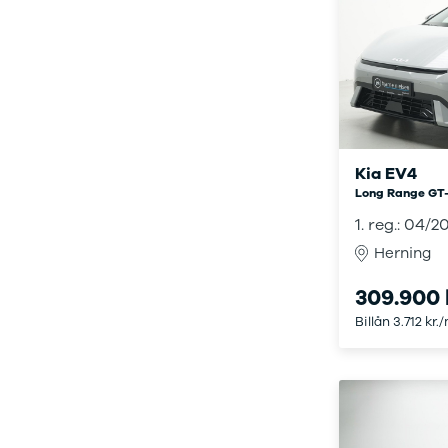
Anmeldelser
Galaxy
Privatleasing
Ka
Tilbud
Kuga
STARIA
Mondeo
BAYON
Mustang
Modeller
Mustang
Anmeldelser
Mach-E
Privatleasing
Puma
Kia EV4
Tilbud
S-Max
Long Range GT-
Renault
Ranger
1. reg.: 04/2
Twingo
Ranger
Electric
Raptor
Herning
Modeller
Transit
Anmeldelser
Courier
309.900 
Privatleasing
Transit
Billån 3.712 kr.
Tilbud
Connect
5 Electric
Transit
Modeller
Custom
Anmeldelser
Transit 350
Privatleasing
L2 Van
Tilbud
Transit 350