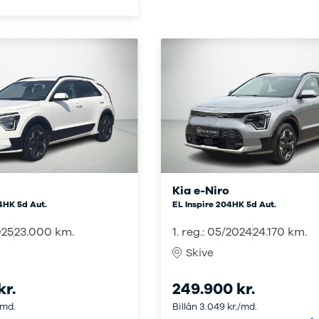
kkerhedstjek
oring
enslag og rudeskift
ndervognsbehandling
antirust
ynsgennemgang
ædeimprægnering
ærksted
toriserede fordele
ok værkstedstid
j en kundebil
m værkstedet
Kia e-Niro
rvice på
HK 5d Aut.
EL Inspire 204HK 5d Aut.
bonnement
ift til sommerdæk
025
23.000 km.
1. reg.: 05/2024
24.170 km.
dan arbejder vi
Skive
ide til dæk
t om dæk
kr.
249.900 kr.
interdæk
/md.
Billån 3.049 kr./md.
ommerdæk