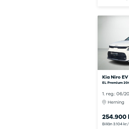
Modeller
Elbil
Si
Anmeldelser
Atto 3
Sp
Privatleasing
Han
St
Tilbud
Citroën
U
Jogger
Se alle
& 
Modeller
Citroën
S
Anmeldelser
C1
S
Privatleasing
C3
V
Tilbud
C3 Picasso
Au
Bigster
C4
Bo
Modeller
C4 Cactus
Le
Anmeldelser
C4
O
Kia Niro EV
Privatleasing
SpaceTourer
Se
EL Premium 204
Tilbud
C5 Aircross
a
Volvo
Jumper 33
Sk
1. reg.: 06/2
EX30
Jumper 35
Så
Herning
Modeller
Grand C4
Gu
Anmeldelser
SpaceTourer
Al
254.900 
Privatleasing
ë-C4
V
Billån 3.104 kr.
Tilbud
Cupra
S