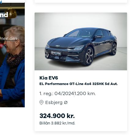
N
end
ømmer om
Kia EV6
EL Performance GT-Line 4x4 325HK 5d Aut.
1. reg.: 04/2024
1.200 km.
Esbjerg Ø
324.900 kr.
Billån 3.882 kr./md.