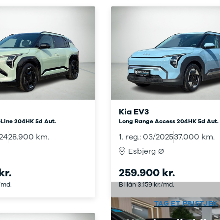
r mere end 30 års
faring med
toriseret service
Kia EV3
Line 204HK 5d Aut.
Long Range Access 204HK 5d Aut.
024
28.900 km.
1. reg.: 03/2025
37.000 km.
Esbjerg Ø
kr.
259.900 kr.
./md.
Billån 3.159 kr./md.
TAG ET PRISTJEK