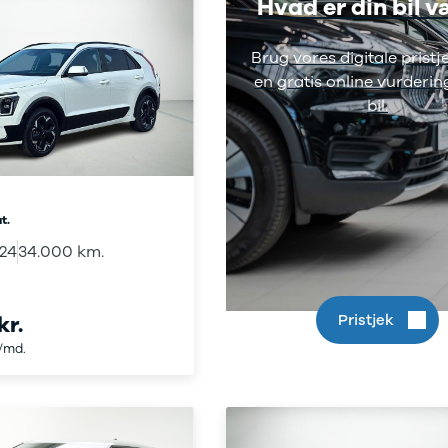
Hvad er din bil 
Brug vores digitale pristj
en gratis online vurderin
bil.
t.
024
34.000 km.
kr.
Pristjek
./md.