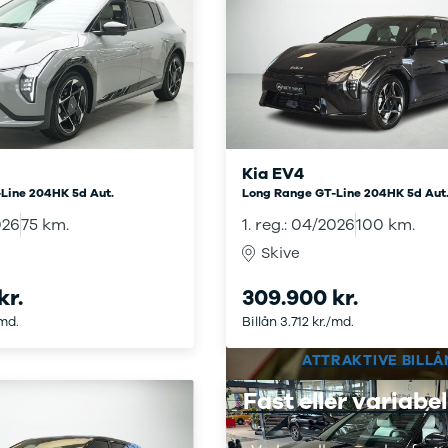
Kia EV4
Line 204HK 5d Aut.
Long Range GT-Line 204HK 5d Aut
026
75 km.
1. reg.: 04/2026
100 km.
Skive
kr.
309.900 kr.
/md.
Billån 3.712 kr./md.
ATTRAKTIVE BILLÅ
Fast eller variabel