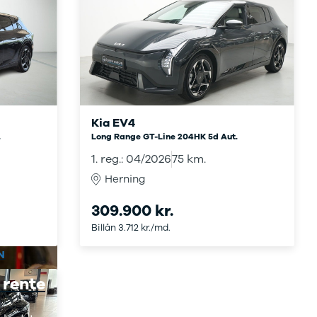
Kia EV4
.
Long Range GT-Line 204HK 5d Aut.
1. reg.: 04/2026
75 km.
Herning
309.900 kr.
Billån 3.712 kr./md.
N
 rente