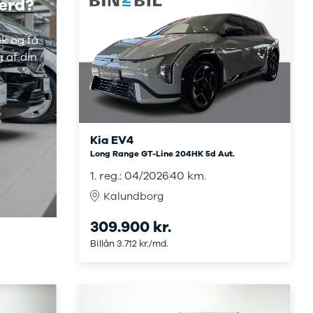
værd?
ek og få
g af din
Kia EV4
Long Range GT-Line 204HK 5d Aut.
1. reg.: 04/2026
40 km.
Kalundborg
309.900 kr.
Billån 3.712 kr./md.