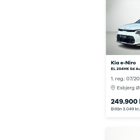
Anmeldelser
Tipo
Privatleasing
Doblo Cargo
Tilbud
Ducato 33
IONIQ 5 N
Ducato 35
Modeller
Talento
Anmeldelser
Ford
Privatleasing
Se alle Ford
Tilbud
Elbil
IONIQ 6
SUV
Kia e-Niro
Modeller
Stationcar
EL 204HK 5d Au
Anmeldelser
B-Max
1. reg.: 07/2
Privatleasing
Bronco
Tilbud
C-Max
Esbjerg Ø
IONIQ 6 N
Capri
249.900 
Modeller
Grand C-Max
Anmeldelser
EcoSport
Billån 3.049 kr
Privatleasing
Explorer
Tilbud
F-150
IONIQ 9
Fiesta
Modeller
Focus