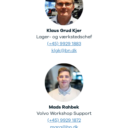
Se alle Tesla
Model 3
Model Y
Model X
Toyota
Klaus Grud Kjer
Se alle
Lager- og værkstedschef
Toyota
(+45) 9929 1883
Auris
klgk@bn.dk
Avensis
Aygo
Aygo X
BZ4X
C-HR
Camry
Corolla
Hilux
RAV4
Mads Rahbek
Yaris
Volvo Workshop Support
VW
(+45) 9929 1872
Se alle VW
mara@bn.dk