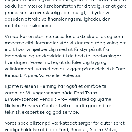
Modeller
Elbil
Si
så du kan mærke kørekomforten før dit valg. For at gøre
Anmeldelser
Atto 3
Sp
processen så overskuelig som muligt, tilbyder vi
Privatleasing
Han
St
desuden attraktive finansieringsmuligheder, der
Tilbud
Citroën
U
matcher din økonomi.
Jogger
Se alle
& 
Vi mærker en stor interesse for elektriske biler, og som
Modeller
Citroën
S
moderne elbil forhandler står vi klar med rådgivning om
Anmeldelser
C1
S
elbil, hvor vi hjælper dig med at få styr på alt fra
Privatleasing
C3
V
ladebokse og rækkevidde til de bedste ladeløsninger i
Tilbud
C3 Picasso
Au
hverdagen. Vores mål er, at du føler dig tryg og
Bigster
C4
Bo
velinformeret, uanset om du kigger på en elektrisk Ford,
Modeller
C4 Cactus
Le
Renault, Alpine, Volvo eller Polestar.
Anmeldelser
C4
O
Privatleasing
SpaceTourer
Se
Bjarne Nielsen i Herning har også et område til
Tilbud
C5 Aircross
a
varebiler. Vi fungerer som både Ford Transit
Volvo
Jumper 33
Sk
Erhvervscenter, Renault Pro+ værksted og Bjarne
EX30
Jumper 35
Så
Nielsen Erhverv+ Center, hvilket er din garanti for
Modeller
Grand C4
Gu
teknisk ekspertise og god service.
Anmeldelser
SpaceTourer
Al
Privatleasing
ë-C4
V
Vores specialister på værkstedet sørger for autoriseret
Tilbud
Cupra
S
vedligeholdelse af både Ford, Renault, Alpine, Volvo,