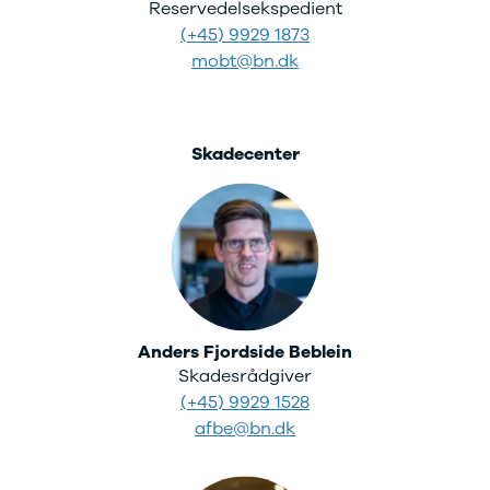
under
Reservedelsekspedient
250.000 kr.
(+45) 9929 1873
Byer og
mobt@bn.dk
områder
Se alle byer
og områder
Birkerød
Skadecenter
Esbjerg
Herning
Hillerød
Holbæk
Holstebro
Hørsholm
Kalundborg
Kolding
Anders Fjordside Beblein
Køge
Skadesrådgiver
Ringkøbing
(+45) 9929 1528
Silkeborg
afbe@bn.dk
Roskilde
Skive
Slagelse