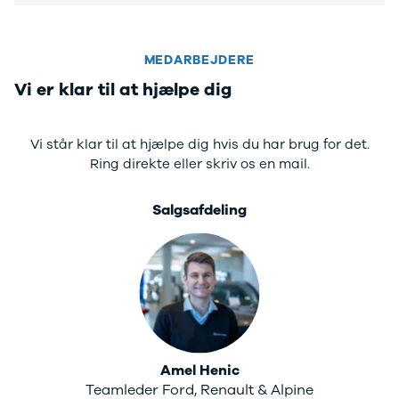
4 Electric
L3 Van
Modeller
Transit 350
Anmeldelser
L3 Chassis
MEDARBEJDERE
Privatleasing
Transit 350
Vi er klar til at hjælpe dig
Tilbud
L4 Chassis
Megane
E-Transit 350
Electric
L2 Van
Vi står klar til at hjælpe dig hvis du har brug for det.
Anmeldelser
E-Transit 350
Ring direkte eller skriv os en mail.
Privatleasing
L3 Van
Tilbud
Tourneo
Salgsafdeling
Scenic
Custom 320S
Electric
Tourneo
Modeller
Custom 340L
Anmeldelser
Honda
Privatleasing
Se alle Honda
Tilbud
Jazz
Zeekr
Civic
X
Accord
Amel Henic
Modeller
CR-V
Teamleder Ford, Renault & Alpine
Anmeldelser
Hyundai