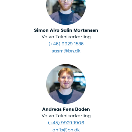
XC60
EX90
XC90
V40
Simon Alrø Salin Mortensen
V60
Volvo Teknikerlærling
V90
S60
(+45) 9929 1585
S90
sasm@bn.dk
XPENG
G6
P7
Zeekr
7X
001
Biltyper
Se alle
biltyper
Andreas Føns Baden
Benzinbil
Volvo Teknikerlærling
Dieselbil
(+45) 9929 1906
Hybrid
anfb@bn.dk