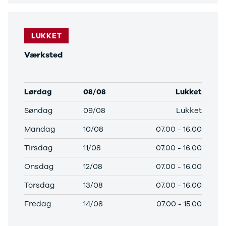
Anmeldelser
Tipo
Privatleasing
Doblo Cargo
Tilbud
Ducato 33
LUKKET
IONIQ 5 N
Ducato 35
Modeller
Talento
Værksted
Anmeldelser
Ford
Privatleasing
Se alle Ford
Tilbud
Elbil
Lørdag
08/08
Lukket
IONIQ 6
SUV
Modeller
Stationcar
Søndag
09/08
Lukket
Anmeldelser
B-Max
Privatleasing
Bronco
Mandag
10/08
07.00
-
16.00
Tilbud
C-Max
Tirsdag
11/08
07.00
-
16.00
IONIQ 6 N
Capri
Modeller
Grand C-Max
Onsdag
12/08
07.00
-
16.00
Anmeldelser
EcoSport
Privatleasing
Explorer
Torsdag
13/08
07.00
-
16.00
Tilbud
F-150
Fredag
14/08
07.00
-
15.00
IONIQ 9
Fiesta
Modeller
Focus