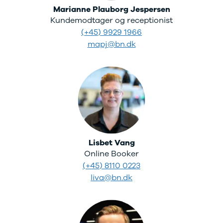
Kodiaq
Marianne Plauborg Jespersen
Octavia
Kundemodtager og receptionist
Rapid
(+45) 9929 1966
Scala
mapj@bn.dk
Superb
Smart
Se alle Smart
Subaru
Se alle
Subaru
Forrester
Suzuki
Se alle Suzuki
Lisbet Vang
Splash
Online Booker
Swift
(+45) 8110 0223
Baleno
Ignis
liva@bn.dk
S-Cross
Vitara
Celerio
Tesla