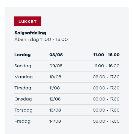
Privatleasing
Logan
ha
Tilbud
Stepway
er
XC-90
Logan
au
LUKKET
Anmeldelser
Stepway
Salgsafdeling
Privatleasing
DS
Åben i dag 11:00 - 16:00
Tilbud
Se alle DS
Hyundai
3
INSTER
3 Crossback
Lørdag
08/08
11.00
-
16.00
Modeller
5
Anmeldelser
7 Crossback
Søndag
09/08
11.00
-
16.00
Privatleasing
Fiat
Mandag
10/08
09.00
-
17.30
Tilbud
Se alle Fiat
IONIQ 3
Elbil
Tirsdag
11/08
09.00
-
17.30
KONA
500
Modeller
500C
Onsdag
12/08
09.00
-
17.30
Anmeldelser
500L
Torsdag
13/08
09.00
-
17.30
Privatleasing
500L Wagon
Tilbud
Panda
Fredag
14/08
09.00
-
17.30
IONIQ 5
500e
Modeller
500X