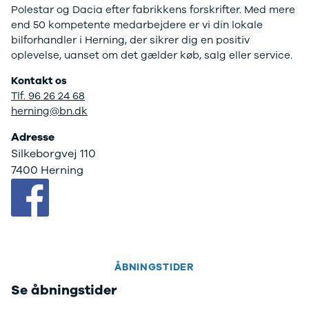
EX40
Se alle Cupra
H
Polestar og Dacia efter fabrikkens forskrifter. Med mere
Modeller
Elbil
By
end 50 kompetente medarbejdere er vi din lokale
Anmeldelser
Born
Al
bilforhandler i Herning, der sikrer dig en positiv
Privatleasing
Dacia
Bi
oplevelse, uanset om det gælder køb, salg eller service.
Tilbud
Se alle Dacia
Es
EC40
Elbil
He
Kontakt os
Anmeldelser
Spring
Hi
Tlf. 96 26 24 68
Privatleasing
Sandero og
H
herning@bn.dk
Tilbud
Sandero
Ho
Adresse
EX60
Stepway
H
Silkeborgvej 110
Modeller
Sandero
K
7400 Herning
Anmeldelser
Stepway
Ko
Privatleasing
Duster
K
Tilbud
Dokker
Ri
ES90
Lodgy og
Ro
Modeller
Lodgy
Si
Anmeldelser
Stepway
Sk
Privatleasing
Lodgy
Sl
ÅBNINGSTIDER
Tilbud
Stepway
B
Se åbningstider
EX90
Jogger
Ti
Anmeldelser
Logan og
i 