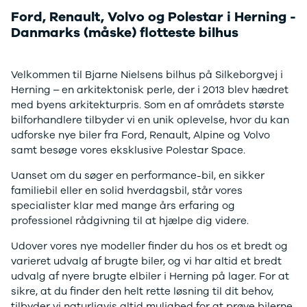
F-150
SUV
VW
er autoriseret værksted for Ford, Renault,
Ford, Renault, Volvo og Polestar i Herning -
Modeller
Stationcar
H
Dacia, Alpine, Volvo og Polestar.
Anmeldelser
1-serie
Vo
Danmarks (måske) flotteste bilhus
Alpine
2-serie
H
A290
3-serie
XP
Book tid på værkstedet
Velkommen til Bjarne Nielsens bilhus på Silkeborgvej i
Modeller
4-serie
Bi
Herning – en arkitektonisk perle, der i 2013 blev hædret
Anmeldelser
5-serie
Yd
med byens arkitekturpris. Som en af områdets største
Privatleasing
640i
Ai
bilforhandlere tilbyder vi en unik oplevelse, hvor du kan
Tilbud
X1
Bi
udforske nye biler fra Ford, Renault, Alpine og Volvo
A390
X2
Br
samt besøge vores eksklusive Polestar Space.
Modeller
X3
Bu
Anmeldelser
X5
s
Uanset om du søger en performance-bil, en sikker
Privatleasing
iX
D
familiebil eller en solid hverdagsbil, står vores
Tilbud
iX1
Fæ
specialister klar med mange års erfaring og
Dacia
iX3
Gl
professionel rådgivning til at hjælpe dig videre.
Sandero
i3
Gr
Modeller
i3s
se
Udover vores nye modeller finder du hos os et bredt og
Anmeldelser
i4
Ke
varieret udvalg af brugte biler, og vi har altid et bredt
Privatleasing
Z4
La
udvalg af nyere brugte elbiler i Herning på lager. For at
Tilbud
BYD
Re
sikre, at du finder den helt rette løsning til dit behov,
Duster
Se alle BYD
væ
tilbyder vi naturligvis altid mulighed for at prøve bilerne,