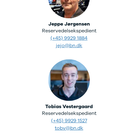
Elbil med
træk
Billig elbil
Jeppe Jørgensen
Audi
Reservedelsekspedient
BMW
(+45) 9929 1884
BYD
jejo@bn.dk
Cupra
Dacia
Fiat
Ford
Hyundai
Kia
Mazda
Mercedes
MG
Tobias Vestergaard
MINI
Reservedelsekspedient
Nissan
(+45) 9929 1527
Opel
tobv@bn.dk
Polestar
Renault