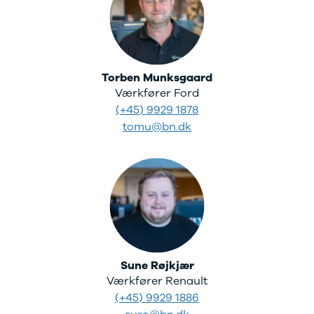
Megane IV
Scenic
Scenic III
Kadjar
Talisman
Torben Munksgaard
Espace
Værkfører Ford
Arkana
(+45) 9929 1878
Megane
tomu@bn.dk
Clio III
Kangoo
Master IV T35
Grand Scenic
IV
Scenic IV
Trafic
Trafic T29
Master IV T33
Sune Røjkjær
Express
Værkfører Renault
Scenic E-
(+45) 9929 1886
Tech Electric