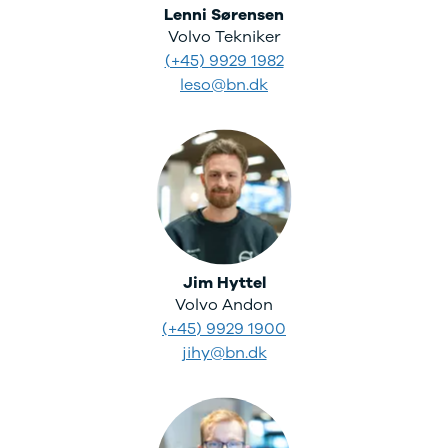
Amarok
Lenni Sørensen
Arteon
Volvo Tekniker
California
(+45) 9929 1982
Crafter
leso@bn.dk
Golf
Sportsvan
T-Cross
The Beetle
Transporter
e-Transporter
Caddy Maxi
Volvo
Se alle Volvo
Jim Hyttel
Elbil
Volvo Andon
SUV
(+45) 9929 1900
Stationcar
jihy@bn.dk
EX30
XC40
EX40
C40
EC40