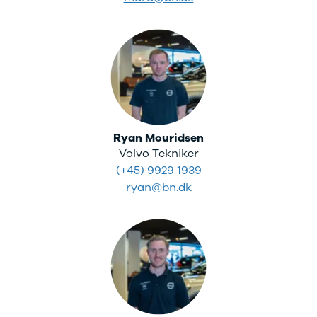
Elbil
SUV
ID.3
ID.4
ID.5
ID.7
ID. Buzz
Up!
e-Up!
Ryan Mouridsen
Polo
Volvo Tekniker
Golf VI
(+45) 9929 1939
Golf VII
ryan@bn.dk
e-Golf VII
Golf VIII
Touran
Passat
T-Roc
Tiguan
Tiguan
Allspace