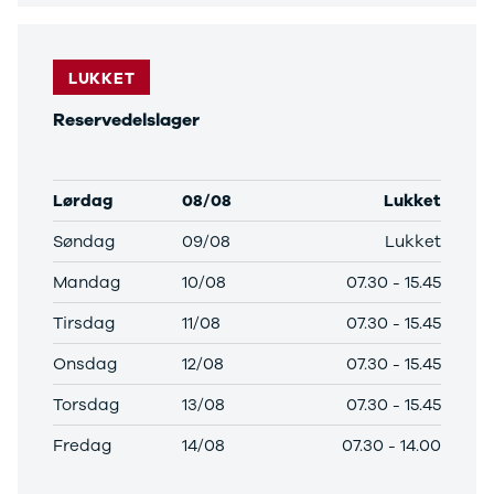
Anmeldelser
Galaxy
Privatleasing
Ka
Tilbud
Kuga
STARIA
Mondeo
LUKKET
BAYON
Mustang
Reservedelslager
Modeller
Mustang
Anmeldelser
Mach-E
Privatleasing
Puma
Tilbud
S-Max
Lørdag
08/08
Lukket
Renault
Ranger
Søndag
09/08
Lukket
Twingo
Ranger
Electric
Raptor
Mandag
10/08
07.30
-
15.45
Modeller
Transit
Anmeldelser
Courier
Tirsdag
11/08
07.30
-
15.45
Privatleasing
Transit
Onsdag
12/08
07.30
-
15.45
Tilbud
Connect
5 Electric
Transit
Torsdag
13/08
07.30
-
15.45
Modeller
Custom
Anmeldelser
Transit 350
Fredag
14/08
07.30
-
14.00
Privatleasing
L2 Van
Tilbud
Transit 350