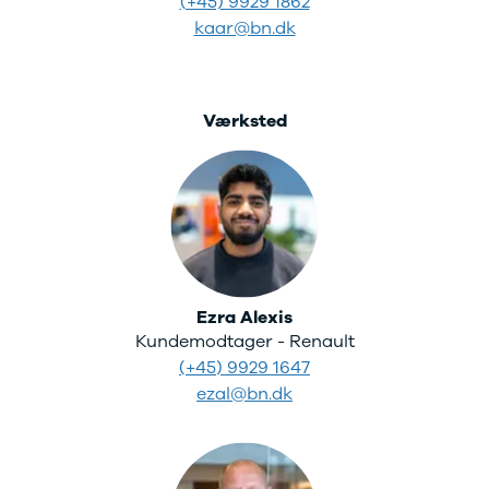
(+45) 9929 1862
4
kaar@bn.dk
Porsche
Se alle
Porsche
Macan S
Værksted
Panamera
Turbo S
Taycan Turbo
911 Carrera
4S
Renault
Se alle
Renault
Ezra Alexis
Elbil
Kundemodtager - Renault
SUV
Twingo
(+45) 9929 1647
Clio IV
ezal@bn.dk
Clio V
Captur
Zoe
Megane III