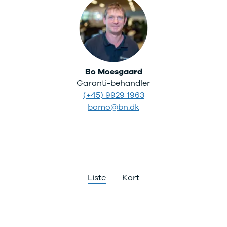
Viborg
Århus
Jylland
Sjælland
Midtjylland
København
Bo Moesgaard
Syd- og
Garanti-behandler
Sønderjylland
(+45) 9929 1963
Nordsjælland
bomo@bn.dk
Privatleasing
Se alle biler
Elbiler
Budget op til
4.000 kr.
Ford
Hyundai
Liste
Kort
Kia
Polestar
VW
Vis alle