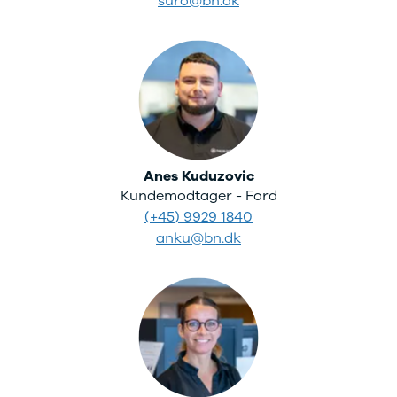
suro@bn.dk
Seat
Se alle Seat
SUV
Mii
Ibiza
Leon
Toledo
Ateca
Arona
Anes Kuduzovic
Tarraco
Kundemodtager - Ford
Skoda
(+45) 9929 1840
Se alle Skoda
anku@bn.dk
Elbil
SUV
Citigo
Elroq
Enyaq
Fabia
Kamiq
Karoq