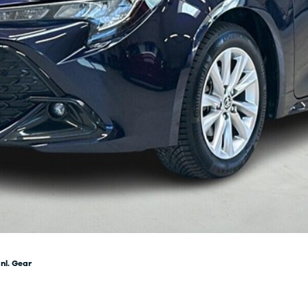
 service i Bilernes
Fleet-afdeling
us
Nyere brugte
lvo service i Bilernes
biler
Danmarks
us
største udvalg?
Vi
ENG service i
har mere end
lernes Hus
1000 nyere brugte
elser
biler på lager - så
rcondition rens
vi har også en, der
lplejepakker
passer til dine
emsetjek
behov
ler og mindre
kader
æk
lgkonservering
asbehandling
atis
rvicerådgivning
ramisk coating
nl. Gear
kforsegling
nault
rkstedsydelser