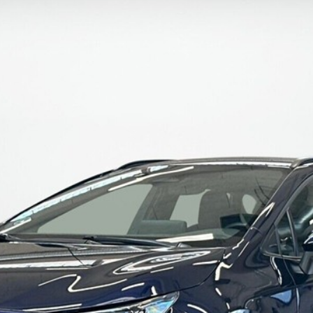
d of Life
Kalundborg
ekr service
Kolding
di service i Bilernes
Køge
us
Ringkøbing
W service i Bilernes
Roskilde
us
Silkeborg,
pra service i
Bilernes Hus
lernes Hus
Silkeborg -
ECOO service i
Kejlstruphøjvej
lernes Hus
Skive
a service i Bilernes
Slagelse
us
XPENG, Silkeborg
ssan service i
Fleet
lernes Hus
Om os
ODA service i
Bilhuse
lernes Hus
Virksomhedsprofil
AT service i Bilernes
Job
us
Nyhedsbrev
oda service i
Ris og ros
lernes Hus
Hovedkontor