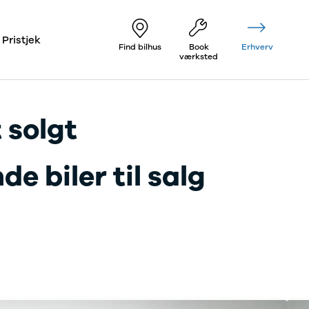
Pristjek
Find bilhus
Book
Erhverv
værksted
 solgt
e biler til salg