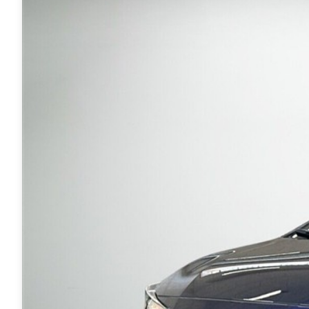
Mach-E
A3
Guides
En
Modeller
A4
Alt om elbiler
Ze
Anmeldelser
A5
Alt om varebiler
Au
Privatleasing
A6
Årets Bil
H
Tilbud
A7
Skiferie i elbil
BM
Mustang
A8
Sommerferie med elbil
H
Modeller
Q2
Besøg vores
Cu
Anmeldelser
Q3
guideunivers
Bilguiden
Se
Bi
Privatleasing
Q4 e-tron
vores videoguides og
JA
Tilbud
Q5
gennemgange af nye
Bi
Tourneo
Q7
biler på vores youtube-
Ki
Custom
S3
kanal Bilguiden.
H
Modeller
SQ5
Ni
Anmeldelser
SQ7
Bi
Tilbud
e-tron
OM
E-Tourneo
TT
Bi
Custom
S5
SE
Modeller
BMW
H
Anmeldelser
Se alle BMW
Sk
Tilbud
Elbil
Bi