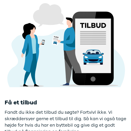
F-150
SUV
VW
Modeller
Stationcar
H
Anmeldelser
1-serie
Vo
Alpine
2-serie
H
A290
3-serie
XP
Modeller
4-serie
Bi
Anmeldelser
5-serie
Yd
Privatleasing
640i
Ai
Tilbud
X1
Bi
A390
X2
Br
Modeller
X3
Bu
Anmeldelser
X5
s
Privatleasing
iX
D
Tilbud
iX1
Fæ
Dacia
iX3
Gl
Sandero
i3
Gr
Få et tilbud
Modeller
i3s
se
Anmeldelser
i4
Ke
Fandt du ikke det tilbud du søgte? Fortvivl ikke. Vi
Privatleasing
Z4
La
skræddersyer gerne et tilbud til dig. Så kan vi også tage
Tilbud
BYD
Re
højde for hvis du har en byttebil og give dig et godt
Duster
Se alle BYD
væ