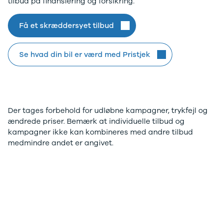
tilbud på finansiering og forsikring.
Modeller
Elbil
Si
Anmeldelser
Atto 3
Sp
Få et skræddersyet tilbud
.
Privatleasing
Han
St
Tilbud
Citroën
U
Jogger
Se alle
& 
Se hvad din bil er værd med Pristjek
Modeller
Citroën
S
Anmeldelser
C1
S
Privatleasing
C3
V
Tilbud
C3 Picasso
Au
Bigster
C4
Bo
Der tages forbehold for udløbne kampagner, trykfejl og
Modeller
C4 Cactus
Le
ændrede priser. Bemærk at individuelle tilbud og
Anmeldelser
C4
O
kampagner ikke kan kombineres med andre tilbud
Privatleasing
SpaceTourer
Se
medmindre andet er angivet.
Tilbud
C5 Aircross
a
Volvo
Jumper 33
Sk
EX30
Jumper 35
Så
Modeller
Grand C4
Gu
Anmeldelser
SpaceTourer
Al
Privatleasing
ë-C4
V
Tilbud
Cupra
S