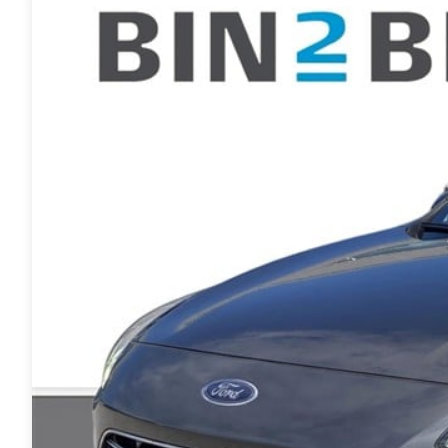
Mach-E
A3
Guides
En
Modeller
A4
Alt om elbiler
Ze
Anmeldelser
A5
Alt om varebiler
Au
Privatleasing
A6
Årets Bil
H
Tilbud
A7
Skiferie i elbil
BM
Mustang
A8
Sommerferie med elbil
H
Modeller
Q2
Besøg vores
Cu
Anmeldelser
Q3
guideunivers
Bilguiden
Se
Bi
Privatleasing
Q4 e-tron
vores videoguides og
JA
Tilbud
Q5
gennemgange af nye
Bi
Tourneo
Q7
biler på vores youtube-
Ki
Custom
S3
kanal Bilguiden.
H
Modeller
SQ5
Ni
Anmeldelser
SQ7
Bi
Tilbud
e-tron
OM
E-Tourneo
TT
Bi
Custom
S5
SE
Modeller
BMW
H
Anmeldelser
Se alle BMW
Sk
Tilbud
Elbil
Bi