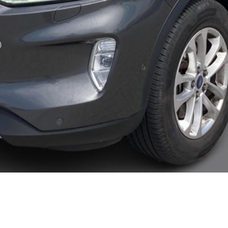
 service i Bilernes
Fleet-afdeling
us
Nyere brugte
lvo service i Bilernes
biler
Danmarks
us
største udvalg?
Vi
ENG service i
har mere end
lernes Hus
1000 nyere brugte
elser
biler på lager - så
rcondition rens
vi har også en, der
lplejepakker
passer til dine
emsetjek
behov
ler og mindre
kader
æk
lgkonservering
asbehandling
atis
rvicerådgivning
ramisk coating
kforsegling
nault
rkstedsydelser