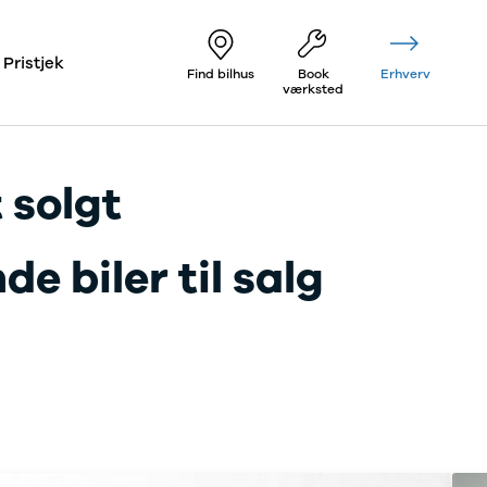
Pristjek
Find bilhus
Book
Erhverv
værksted
 solgt
e biler til salg