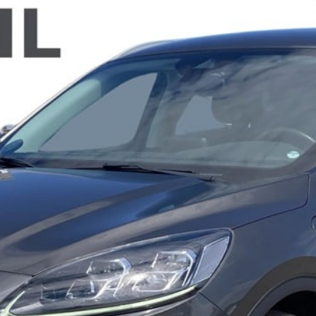
d of Life
Kalundborg
ekr service
Kolding
di service i Bilernes
Køge
us
Ringkøbing
W service i Bilernes
Roskilde
us
Silkeborg,
pra service i
Bilernes Hus
lernes Hus
Silkeborg -
ECOO service i
Kejlstruphøjvej
lernes Hus
Skive
a service i Bilernes
Slagelse
us
XPENG, Silkeborg
ssan service i
Fleet
lernes Hus
Om os
ODA service i
Bilhuse
lernes Hus
Virksomhedsprofil
AT service i Bilernes
Job
us
Nyhedsbrev
oda service i
Ris og ros
lernes Hus
Hovedkontor