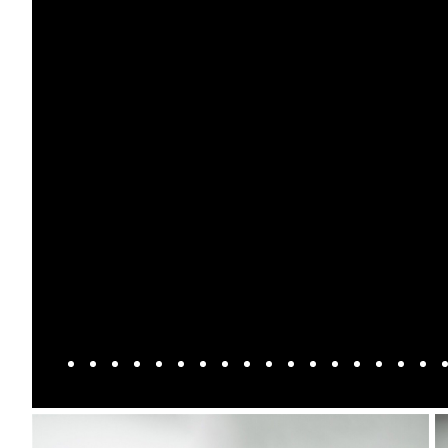
Mach-E
A3
Guides
En
Modeller
A4
Alt om elbiler
Ze
Anmeldelser
A5
Alt om varebiler
Au
Privatleasing
A6
Årets Bil
H
Tilbud
A7
Skiferie i elbil
BM
Mustang
A8
Sommerferie med elbil
H
Modeller
Q2
Besøg vores
Cu
Anmeldelser
Q3
guideunivers
Bilguiden
Se
Bi
Privatleasing
Q4 e-tron
vores videoguides og
JA
Tilbud
Q5
gennemgange af nye
Bi
Tourneo
Q7
biler på vores youtube-
Ki
Custom
S3
kanal Bilguiden.
H
Modeller
SQ5
Ni
Anmeldelser
SQ7
Bi
Tilbud
e-tron
OM
E-Tourneo
TT
Bi
Custom
S5
SE
Modeller
BMW
H
Anmeldelser
Se alle BMW
Sk
Tilbud
Elbil
Bi