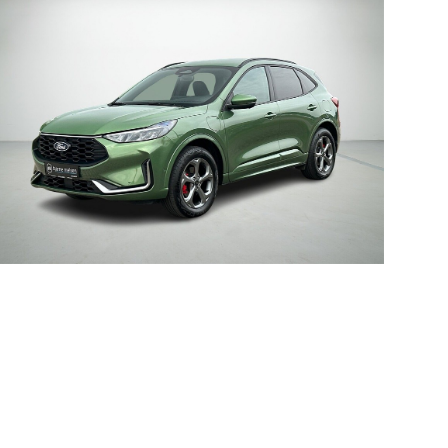
 service i Bilernes
Fleet-afdeling
us
Nyere brugte
lvo service i Bilernes
biler
Danmarks
us
største udvalg?
Vi
ENG service i
har mere end
lernes Hus
1000 nyere brugte
elser
biler på lager - så
rcondition rens
vi har også en, der
lplejepakker
passer til dine
emsetjek
behov
ler og mindre
kader
æk
lgkonservering
asbehandling
atis
rvicerådgivning
ramisk coating
kforsegling
nault
rkstedsydelser