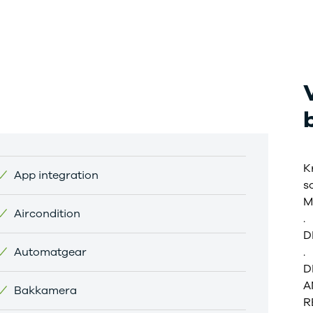
r mere end 30 års
faring med
toriseret service
K
App integration
s
Aircondition
.
D
Automatgear
.
D
A
Bakkamera
R