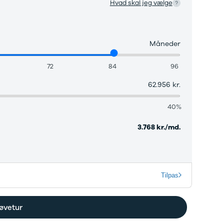
Hvad skal jeg vælge
elårsdæk
er
le byer
rkerød
Måneder
bjerg
rning
72
84
96
llerød
olbæk
62.956 kr.
lstebro
ørsholm
40%
alundborg
lding
3.768 kr./md.
øge
ngkøbing
skilde
lkeborg
Tilpas
ive
agelse
ook værksted
øvetur
d til service?
Book tid
et af vores bilhuse
Vi