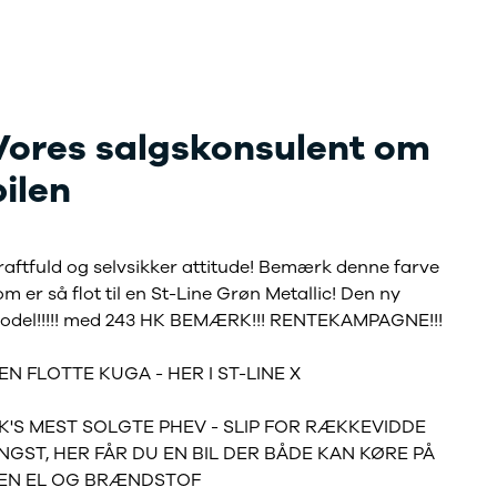
Vores salgskonsulent om
bilen
raftfuld og selvsikker attitude! Bemærk denne farve
om er så flot til en St-Line Grøn Metallic! Den ny
Model!!!!! med 243 HK BEMÆRK!!! RENTEKAMPAGNE!!!
EN FLOTTE KUGA - HER I ST-LINE X
K'S MEST SOLGTE PHEV - SLIP FOR RÆKKEVIDDE
NGST, HER FÅR DU EN BIL DER BÅDE KAN KØRE PÅ
EN EL OG BRÆNDSTOF