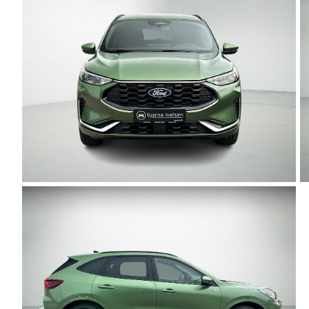
F-150
SUV
VW
Modeller
Stationcar
H
Anmeldelser
1-serie
Vo
Alpine
2-serie
H
A290
3-serie
XP
Modeller
4-serie
Bi
Anmeldelser
5-serie
Yd
Privatleasing
640i
Ai
Tilbud
X1
Bi
A390
X2
Br
Modeller
X3
Bu
Anmeldelser
X5
s
Privatleasing
iX
D
Tilbud
iX1
Fæ
Dacia
iX3
Gl
Sandero
i3
Gr
Modeller
i3s
se
Anmeldelser
i4
Ke
Privatleasing
Z4
La
Tilbud
BYD
Re
Duster
Se alle BYD
væ