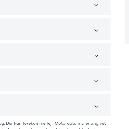
at
✅
✅
✅
✅
✅
✅
✅
✅
✅
✅
✅
✅
✅
✅
✅
✅
✅
og. Der kan forekomme fejl. Motordata mv. er angivet