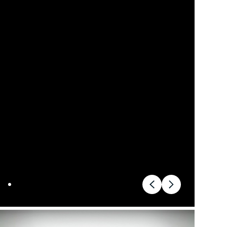
d of Life
Kalundborg
ekr service
Kolding
di service i Bilernes
Køge
us
Ringkøbing
W service i Bilernes
Roskilde
us
Silkeborg,
pra service i
Bilernes Hus
lernes Hus
Silkeborg -
ECOO service i
Kejlstruphøjvej
lernes Hus
Skive
a service i Bilernes
Slagelse
us
XPENG, Silkeborg
ssan service i
Fleet
lernes Hus
Om os
ODA service i
Bilhuse
lernes Hus
Virksomhedsprofil
AT service i Bilernes
Job
us
Nyhedsbrev
oda service i
Ris og ros
lernes Hus
Hovedkontor