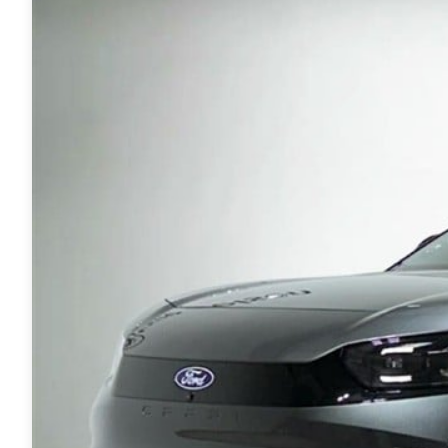
Mach-E
A3
Guides
En
Modeller
A4
Alt om elbiler
Ze
Anmeldelser
A5
Alt om varebiler
Au
Privatleasing
A6
Årets Bil
H
Tilbud
A7
Skiferie i elbil
BM
Mustang
A8
Sommerferie med elbil
H
Modeller
Q2
Besøg vores
Cu
Anmeldelser
Q3
guideunivers
Bilguiden
Se
Bi
Privatleasing
Q4 e-tron
vores videoguides og
JA
Tilbud
Q5
gennemgange af nye
Bi
Tourneo
Q7
biler på vores youtube-
Ki
Custom
S3
kanal Bilguiden.
H
Modeller
SQ5
Ni
Anmeldelser
SQ7
Bi
Tilbud
e-tron
OM
E-Tourneo
TT
Bi
Custom
S5
SE
Modeller
BMW
H
Anmeldelser
Se alle BMW
Sk
Tilbud
Elbil
Bi