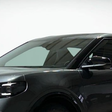
d of Life
Kalundborg
ekr service
Kolding
di service i Bilernes
Køge
us
Ringkøbing
W service i Bilernes
Roskilde
us
Silkeborg,
pra service i
Bilernes Hus
lernes Hus
Silkeborg -
ECOO service i
Kejlstruphøjvej
lernes Hus
Skive
a service i Bilernes
Slagelse
us
XPENG, Silkeborg
ssan service i
Fleet
lernes Hus
Om os
ODA service i
Bilhuse
lernes Hus
Virksomhedsprofil
AT service i Bilernes
Job
us
Nyhedsbrev
oda service i
Ris og ros
lernes Hus
Hovedkontor