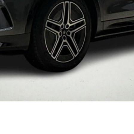
 service i Bilernes
Fleet-afdeling
us
Nyere brugte
lvo service i Bilernes
biler
Danmarks
us
største udvalg?
Vi
ENG service i
har mere end
lernes Hus
1000 nyere brugte
elser
biler på lager - så
rcondition rens
vi har også en, der
lplejepakker
passer til dine
emsetjek
behov
ler og mindre
kader
æk
lgkonservering
asbehandling
atis
rvicerådgivning
ramisk coating
kforsegling
nault
rkstedsydelser