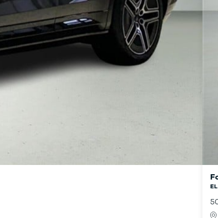
F
EL
5