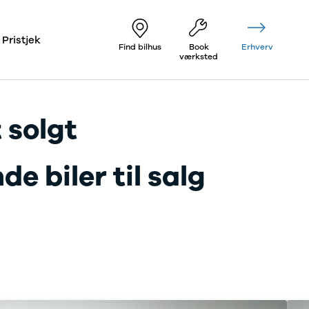
Pristjek
Find bilhus
Book
Erhverv
værksted
 solgt
e biler til salg