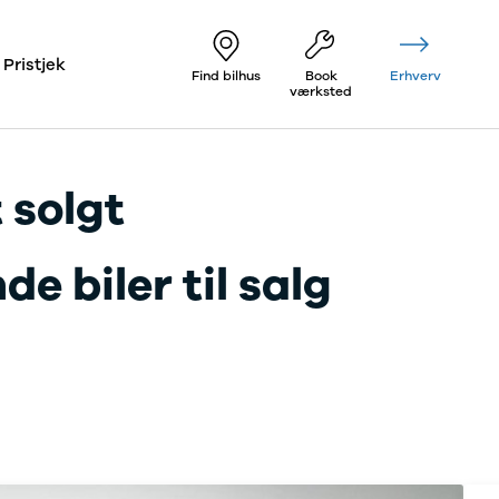
Pristjek
Find bilhus
Book
Erhverv
værksted
 solgt
e biler til salg