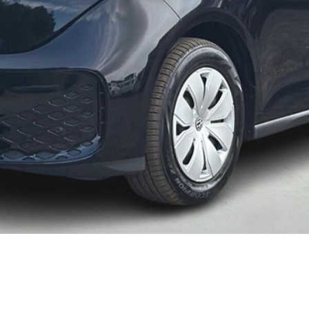
 service i Bilernes
Fleet-afdeling
us
Nyere brugte
lvo service i Bilernes
biler
Danmarks
us
største udvalg?
Vi
ENG service i
har mere end
lernes Hus
1000 nyere brugte
elser
biler på lager - så
rcondition rens
vi har også en, der
lplejepakker
passer til dine
emsetjek
behov
ler og mindre
kader
æk
lgkonservering
asbehandling
atis
rvicerådgivning
ramisk coating
kforsegling
nault
rkstedsydelser