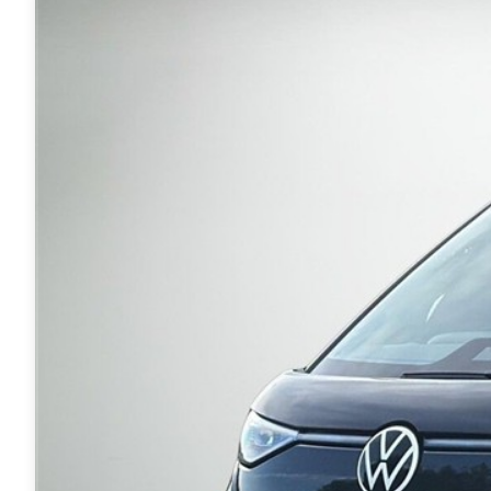
Mach-E
A3
Guides
En
Modeller
A4
Alt om elbiler
Ze
Anmeldelser
A5
Alt om varebiler
Au
Privatleasing
A6
Årets Bil
H
Tilbud
A7
Skiferie i elbil
BM
Mustang
A8
Sommerferie med elbil
H
Modeller
Q2
Besøg vores
Cu
Anmeldelser
Q3
guideunivers
Bilguiden
Se
Bi
Privatleasing
Q4 e-tron
vores videoguides og
JA
Tilbud
Q5
gennemgange af nye
Bi
Tourneo
Q7
biler på vores youtube-
Ki
Custom
S3
kanal Bilguiden.
H
Modeller
SQ5
Ni
Anmeldelser
SQ7
Bi
Tilbud
e-tron
OM
E-Tourneo
TT
Bi
Custom
S5
SE
Modeller
BMW
H
Anmeldelser
Se alle BMW
Sk
Tilbud
Elbil
Bi