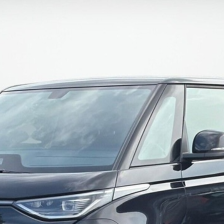
d of Life
Kalundborg
ekr service
Kolding
di service i Bilernes
Køge
us
Ringkøbing
W service i Bilernes
Roskilde
us
Silkeborg,
pra service i
Bilernes Hus
lernes Hus
Silkeborg -
ECOO service i
Kejlstruphøjvej
lernes Hus
Skive
a service i Bilernes
Slagelse
us
XPENG, Silkeborg
ssan service i
Fleet
lernes Hus
Om os
ODA service i
Bilhuse
lernes Hus
Virksomhedsprofil
AT service i Bilernes
Job
us
Nyhedsbrev
oda service i
Ris og ros
lernes Hus
Hovedkontor