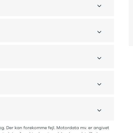
✅
H
o
H
m
m
e
p
e
f
t
V
t
b
og. Der kan forekomme fejl. Motordata mv. er angivet