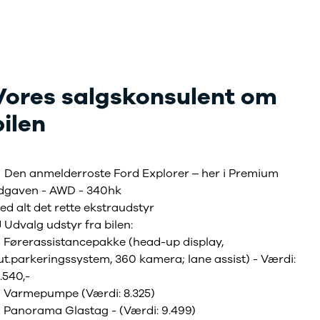
Vores salgskonsulent om
bilen
 Den anmelderroste Ford Explorer – her i Premium
dgaven - AWD - 340hk
ed alt det rette ekstraudstyr
 Udvalg udstyr fra bilen:
️ Førerassistancepakke (head-up display,
ut.parkeringssystem, 360 kamera; lane assist) - Værdi:
.540,-
️ Varmepumpe (Værdi: 8.325)
️ Panorama Glastag - (Værdi: 9.499)