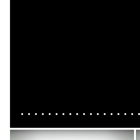
Mach-E
A3
Guides
En
Modeller
A4
Alt om elbiler
Ze
Anmeldelser
A5
Alt om varebiler
Au
Privatleasing
A6
Årets Bil
H
Tilbud
A7
Skiferie i elbil
BM
Mustang
A8
Sommerferie med elbil
H
Modeller
Q2
Besøg vores
Cu
Anmeldelser
Q3
guideunivers
Bilguiden
Se
Bi
Privatleasing
Q4 e-tron
vores videoguides og
JA
Tilbud
Q5
gennemgange af nye
Bi
Tourneo
Q7
biler på vores youtube-
Ki
Custom
S3
kanal Bilguiden.
H
Modeller
SQ5
Ni
Anmeldelser
SQ7
Bi
Tilbud
e-tron
OM
E-Tourneo
TT
Bi
Custom
S5
SE
Modeller
BMW
H
Anmeldelser
Se alle BMW
Sk
Tilbud
Elbil
Bi