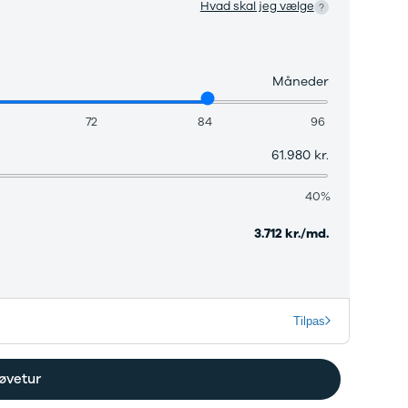
elårsdæk
Hvad skal jeg vælge
er
le byer
rkerød
Måneder
bjerg
rning
72
84
96
llerød
olbæk
61.980 kr.
lstebro
ørsholm
40%
alundborg
lding
3.712 kr./md.
øge
ngkøbing
skilde
lkeborg
Tilpas
ive
agelse
ook værksted
øvetur
d til service?
Book tid
et af vores bilhuse
Vi