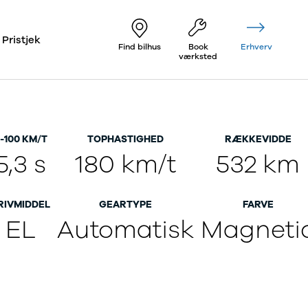
Pristjek
Find bilhus
Book
Erhverv
værksted
-100 KM/T
TOPHASTIGHED
RÆKKEVIDDE
5,3 s
180 km/t
532 km
RIVMIDDEL
GEARTYPE
FARVE
EL
Automatisk
Magneti