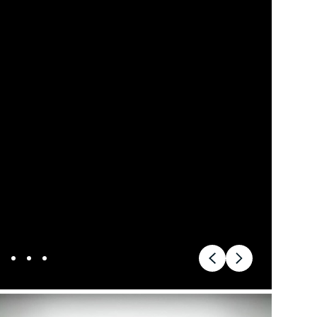
d of Life
Kalundborg
ekr service
Kolding
di service i Bilernes
Køge
us
Ringkøbing
W service i Bilernes
Roskilde
us
Silkeborg,
pra service i
Bilernes Hus
lernes Hus
Silkeborg -
ECOO service i
Kejlstruphøjvej
lernes Hus
Skive
a service i Bilernes
Slagelse
us
XPENG, Silkeborg
ssan service i
Fleet
lernes Hus
Om os
ODA service i
Bilhuse
lernes Hus
Virksomhedsprofil
AT service i Bilernes
Job
us
Nyhedsbrev
oda service i
Ris og ros
lernes Hus
Hovedkontor