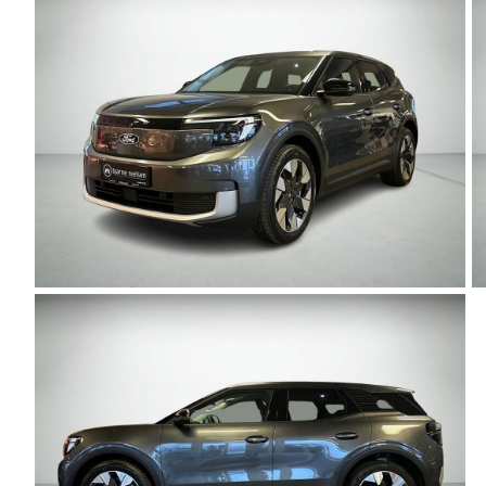
F-150
SUV
VW
Modeller
Stationcar
H
Anmeldelser
1-serie
Vo
Alpine
2-serie
H
A290
3-serie
XP
Modeller
4-serie
Bi
Anmeldelser
5-serie
Yd
Privatleasing
640i
Ai
Tilbud
X1
Bi
A390
X2
Br
Modeller
X3
Bu
Anmeldelser
X5
s
Privatleasing
iX
D
Tilbud
iX1
Fæ
Dacia
iX3
Gl
Sandero
i3
Gr
Modeller
i3s
se
Anmeldelser
i4
Ke
Privatleasing
Z4
La
Tilbud
BYD
Re
Duster
Se alle BYD
væ