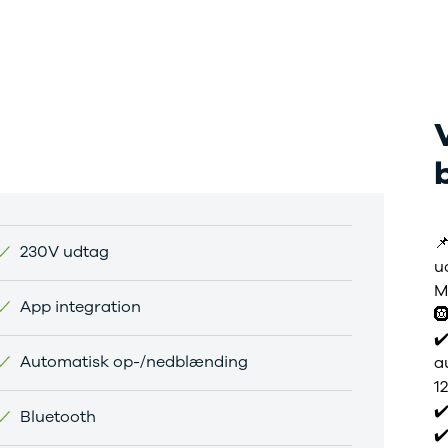
r mere end 30 års
faring med
toriseret service

230V udtag
u
M
App integration

✔
Automatisk op-/nedblænding
a
12
✔
Bluetooth
✔