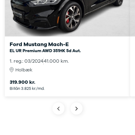
Mach-E
A3
Guides
En
Modeller
A4
Alt om elbiler
Ze
Anmeldelser
A5
Alt om varebiler
Au
Privatleasing
A6
Årets Bil
H
Tilbud
A7
Skiferie i elbil
BM
Mustang
A8
Sommerferie med elbil
H
Modeller
Q2
Besøg vores
Cu
Ford Mustang Mach-E
Anmeldelser
Q3
guideunivers
Bilguiden
Se
Bi
EL UR Premium AWD 351HK 5d Aut.
Privatleasing
Q4 e-tron
vores videoguides og
JA
1. reg.: 03/2024
41.000 km.
Tilbud
Q5
gennemgange af nye
Bi
Tourneo
Q7
biler på vores youtube-
Ki
Holbæk
Custom
S3
kanal Bilguiden.
H
319.900 kr.
Modeller
SQ5
Ni
Billån 3.825 kr./md.
Anmeldelser
SQ7
Bi
Tilbud
e-tron
OM
E-Tourneo
TT
Bi
Custom
S5
SE
Modeller
BMW
H
Anmeldelser
Se alle BMW
Sk
Tilbud
Elbil
Bi