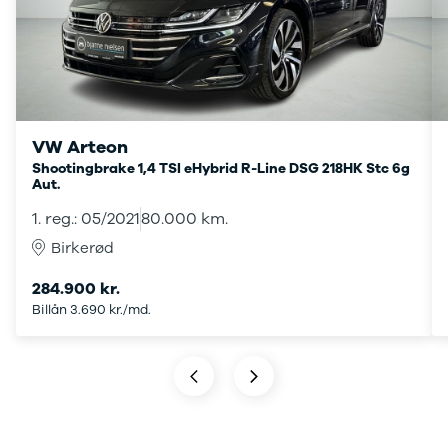
Mach-E
A3
Guides
En
Modeller
A4
Alt om elbiler
Ze
Anmeldelser
A5
Alt om varebiler
Au
Privatleasing
A6
Årets Bil
H
Tilbud
A7
Skiferie i elbil
BM
Mustang
A8
Sommerferie med elbil
H
Modeller
Q2
Besøg vores
Cu
VW Arteon
Anmeldelser
Q3
guideunivers
Bilguiden
Se
Bi
Shootingbrake 1,4 TSI eHybrid R-Line DSG 218HK Stc 6g
Aut.
Privatleasing
Q4 e-tron
vores videoguides og
JA
Tilbud
Q5
gennemgange af nye
Bi
1. reg.: 05/2021
80.000 km.
Tourneo
Q7
biler på vores youtube-
Ki
Birkerød
Custom
S3
kanal Bilguiden.
H
Modeller
SQ5
Ni
284.900 kr.
Anmeldelser
SQ7
Bi
Billån 3.690 kr./md.
Tilbud
e-tron
OM
E-Tourneo
TT
Bi
Custom
S5
SE
Modeller
BMW
H
Anmeldelser
Se alle BMW
Sk
Tilbud
Elbil
Bi