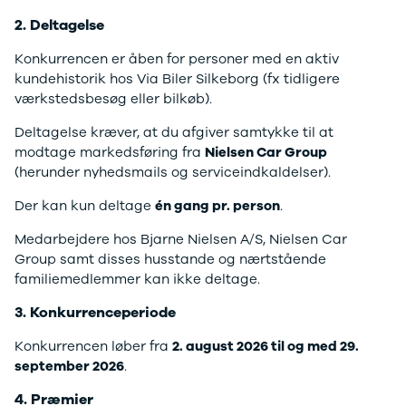
F-150
SUV
VW
Modeller
Stationcar
H
2. Deltagelse
Anmeldelser
1-serie
Vo
Konkurrencen er åben for personer med en aktiv
Alpine
2-serie
H
kundehistorik hos Via Biler Silkeborg (fx tidligere
A290
3-serie
XP
værkstedsbesøg eller bilkøb).
Modeller
4-serie
Bi
Anmeldelser
5-serie
Yd
Deltagelse kræver, at du afgiver samtykke til at
Privatleasing
640i
Ai
modtage markedsføring fra
Nielsen Car Group
Tilbud
X1
Bi
(herunder nyhedsmails og serviceindkaldelser).
A390
X2
Br
Modeller
X3
Bu
Der kan kun deltage
én gang pr. person
.
Anmeldelser
X5
s
Medarbejdere hos Bjarne Nielsen A/S, Nielsen Car
Privatleasing
iX
D
Group samt disses husstande og nærtstående
Tilbud
iX1
Fæ
familiemedlemmer kan ikke deltage.
Dacia
iX3
Gl
Sandero
i3
Gr
3. Konkurrenceperiode
Modeller
i3s
se
Anmeldelser
i4
Ke
Konkurrencen løber fra
2. august 2026 til og med 29.
Privatleasing
Z4
La
september 2026
.
Tilbud
BYD
Re
4. Præmier
Duster
Se alle BYD
væ