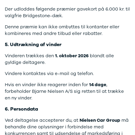
Modeller
Elbil
Si
Der udloddes følgende præmier gavekort på 6.000 kr. til
Anmeldelser
Atto 3
Sp
valgfrie Bridgestone-dæk.
Privatleasing
Han
St
Tilbud
Citroën
U
Denne præmie kan ikke ombyttes til kontanter eller
Jogger
Se alle
& 
kombineres med andre tilbud eller rabatter.
Modeller
Citroën
S
Anmeldelser
C1
S
5. Udtrækning af vinder
Privatleasing
C3
V
Vinderen trækkes den
1. oktober 2026
blandt alle
Tilbud
C3 Picasso
Au
gyldige deltagere.
Bigster
C4
Bo
Modeller
C4 Cactus
Le
Vindere kontaktes via e-mail og telefon.
Anmeldelser
C4
O
Privatleasing
SpaceTourer
Se
Hvis en vinder ikke reagerer inden for
14 dage
,
Tilbud
C5 Aircross
a
forbeholder Bjarne Nielsen A/S sig retten til at trække
Volvo
Jumper 33
Sk
en ny vinder.
EX30
Jumper 35
Så
6. Persondata
Modeller
Grand C4
Gu
Anmeldelser
SpaceTourer
Al
Ved deltagelse accepterer du, at
Nielsen Car Group
må
Privatleasing
ë-C4
V
behandle dine oplysninger i forbindelse med
Tilbud
Cupra
S
konkurrencen samt til udsendelse af markedsføring i