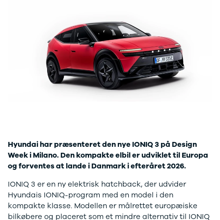
Mach-E
A3
Guides
En
Modeller
A4
Alt om elbiler
Ze
Anmeldelser
A5
Alt om varebiler
Au
Privatleasing
A6
Årets Bil
H
Tilbud
A7
Skiferie i elbil
BM
Mustang
A8
Sommerferie med elbil
H
Modeller
Q2
Besøg vores
Cu
Anmeldelser
Q3
guideunivers
Bilguiden
Se
Bi
Privatleasing
Q4 e-tron
vores videoguides og
JA
Tilbud
Q5
gennemgange af nye
Bi
Tourneo
Q7
biler på vores youtube-
Ki
Custom
S3
kanal Bilguiden.
H
Modeller
SQ5
Ni
Hyundai har præsenteret den nye IONIQ 3 på Design
Anmeldelser
SQ7
Bi
Week i Milano. Den kompakte elbil er udviklet til Europa
Tilbud
e-tron
OM
og forventes at lande i Danmark i efteråret 2026.
E-Tourneo
TT
Bi
Custom
S5
SE
IONIQ 3 er en ny elektrisk hatchback, der udvider
Modeller
BMW
H
Hyundais IONIQ-program med en model i den
Anmeldelser
Se alle BMW
Sk
kompakte klasse. Modellen er målrettet europæiske
Tilbud
Elbil
Bi
bilkøbere og placeret som et mindre alternativ til IONIQ