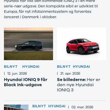
Hyundai har vist den kommende IONIQ 3 i en mere
Privatleasing
Elbil
serie-nær udgave. Den kompakte elbil er udviklet til
Tilbud
SUV
Europa, får nyt infotainmentsystem og forventes
CX-5
Stationcar
lanceret i Danmark i oktober.
Modeller
A-Klasse
Privatleasing
A180 d
Tilbud
A200
CX-60
A200 d
Anmeldelser
B180 d
Privatleasing
B180
Tilbud
B200
CX-80
B200 d
Modeller
C-Klasse
BILNYT
HYUNDAI
BILNYT
HYUNDAI
Anmeldelser
C200
Privatleasing
C220 d
|
12. jun. 2026
|
21. apr. 2026
Tilbud
C250
Hyundai IONIQ 9 får
Se billederne:
Her er
MX-5
C300 e
Black Ink-udgave
den nye Hyundai
Modeller
C350 e
IONIQ 3
Anmeldelser
C43
Privatleasing
C63
Tilbud
CLA200
BILNYT
HYUNDAI
|
02. mar. 2026