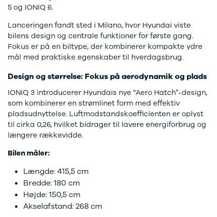
F-150
SUV
VW
5 og IONIQ 6.
Modeller
Stationcar
H
Anmeldelser
1-serie
Vo
Lanceringen fandt sted i Milano, hvor Hyundai viste
Alpine
2-serie
H
bilens design og centrale funktioner for første gang.
A290
3-serie
XP
Fokus er på en biltype, der kombinerer kompakte ydre
Modeller
4-serie
Bi
mål med praktiske egenskaber til hverdagsbrug.
Anmeldelser
5-serie
Yd
Privatleasing
640i
Ai
Design og størrelse: Fokus på aerodynamik og plads
Tilbud
X1
Bi
IONIQ 3 introducerer Hyundais nye “Aero Hatch”-design,
A390
X2
Br
som kombinerer en strømlinet form med effektiv
Modeller
X3
Bu
pladsudnyttelse. Luftmodstandskoefficienten er oplyst
Anmeldelser
X5
s
til cirka 0,26, hvilket bidrager til lavere energiforbrug og
Privatleasing
iX
D
længere rækkevidde.
Tilbud
iX1
Fæ
Dacia
iX3
Gl
Bilen måler:
Sandero
i3
Gr
Længde: 415,5 cm
Modeller
i3s
se
Anmeldelser
i4
Ke
Bredde: 180 cm
Privatleasing
Z4
La
Højde: 150,5 cm
Tilbud
BYD
Re
Akselafstand: 268 cm
Duster
Se alle BYD
væ