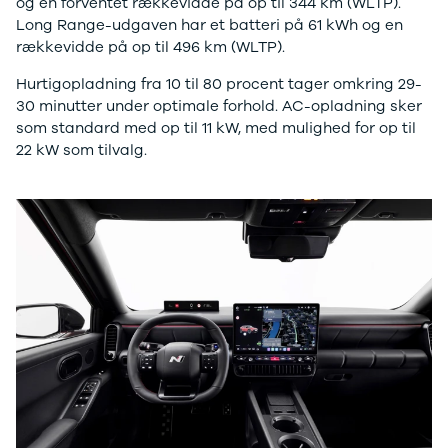
og en forventet rækkevidde på op til 344 km (WLTP).
Anmeldelser
Galaxy
Long Range-udgaven har et batteri på 61 kWh og en
Privatleasing
Ka
rækkevidde på op til 496 km (WLTP).
Tilbud
Kuga
STARIA
Mondeo
Hurtigopladning fra 10 til 80 procent tager omkring 29-
BAYON
Mustang
30 minutter under optimale forhold. AC-opladning sker
Modeller
Mustang
som standard med op til 11 kW, med mulighed for op til
Anmeldelser
Mach-E
22 kW som tilvalg.
Privatleasing
Puma
Tilbud
S-Max
Renault
Ranger
Twingo
Ranger
Electric
Raptor
Modeller
Transit
Anmeldelser
Courier
Privatleasing
Transit
Tilbud
Connect
5 Electric
Transit
Modeller
Custom
Anmeldelser
Transit 350
Privatleasing
L2 Van
Tilbud
Transit 350