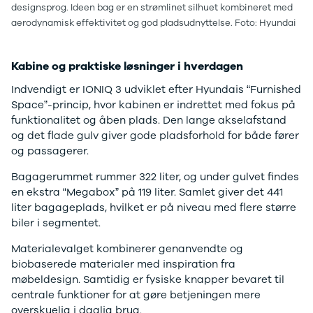
EX40
Se alle Cupra
H
designsprog. Ideen bag er en strømlinet silhuet kombineret med
Modeller
Elbil
By
aerodynamisk effektivitet og god pladsudnyttelse. Foto: Hyundai
Anmeldelser
Born
Al
Privatleasing
Dacia
Bi
Kabine og praktiske løsninger i hverdagen
Tilbud
Se alle Dacia
Es
EC40
Elbil
He
Indvendigt er IONIQ 3 udviklet efter Hyundais “Furnished
Anmeldelser
Spring
Hi
Space”-princip, hvor kabinen er indrettet med fokus på
Privatleasing
Sandero og
H
funktionalitet og åben plads. Den lange akselafstand
Tilbud
Sandero
Ho
og det flade gulv giver gode pladsforhold for både fører
EX60
Stepway
H
og passagerer.
Modeller
Sandero
K
Anmeldelser
Stepway
Ko
Bagagerummet rummer 322 liter, og under gulvet findes
Privatleasing
Duster
K
en ekstra “Megabox” på 119 liter. Samlet giver det 441
Tilbud
Dokker
Ri
liter bagageplads, hvilket er på niveau med flere større
ES90
Lodgy og
Ro
biler i segmentet.
Modeller
Lodgy
Si
Materialevalget kombinerer genanvendte og
Anmeldelser
Stepway
Sk
biobaserede materialer med inspiration fra
Privatleasing
Lodgy
Sl
møbeldesign. Samtidig er fysiske knapper bevaret til
Tilbud
Stepway
B
centrale funktioner for at gøre betjeningen mere
EX90
Jogger
Ti
overskuelig i daglig brug.
Anmeldelser
Logan og
i 