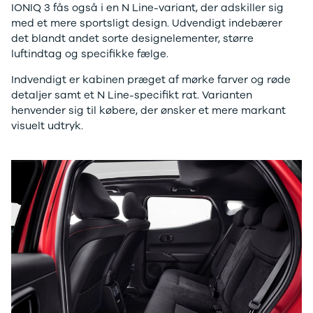
IONIQ 3 fås også i en N Line-variant, der adskiller sig
Privatleasing
Se alle
med et mere sportsligt design. Udvendigt indebærer
Tilbud
Hyundai
det blandt andet sorte designelementer, større
7GT
Elbil
luftindtag og specifikke fælge.
Modeller
Ioniq
Anmeldelser
Ioniq 5
Indvendigt er kabinen præget af mørke farver og røde
Privatleasing
Ioniq 6
detaljer samt et N Line-specifikt rat. Varianten
Tilbud
Kona
henvender sig til købere, der ønsker et mere markant
7X
i10
visuelt udtryk.
Modeller
i20
Anmeldelser
i30
Privatleasing
Tucson
Tilbud
Santa Fe
001
Iveco
Modeller
Se alle Iveco
Anmeldelser
Daily
Privatleasing
Kia
Tilbud
Se alle Kia
Polestar
Elbil
2
SUV
Modeller
Stationcar