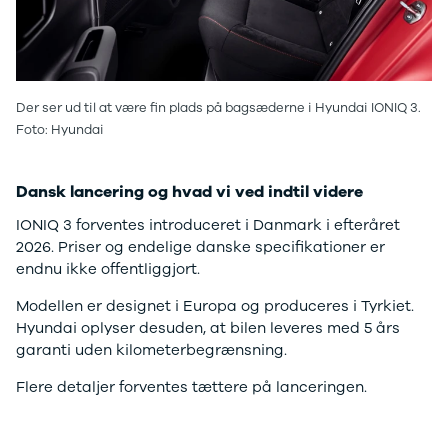
Anmeldelser
EV3
Privatleasing
EV4
Tilbud
EV6
3
EV9
Modeller
Niro
Der ser ud til at være fin plads på bagsæderne i Hyundai IONIQ 3.
Anmeldelser
e-Niro
Foto: Hyundai
Privatleasing
Picanto
Tilbud
Ceed
4
Rio
Dansk lancering og hvad vi ved indtil videre
Modeller
Optima
Anmeldelser
Sorento
IONIQ 3 forventes introduceret i Danmark i efteråret
Privatleasing
Sportage
2026. Priser og endelige danske specifikationer er
Tilbud
Stonic
endnu ikke offentliggjort.
5
Venga
Modellen er designet i Europa og produceres i Tyrkiet.
Modeller
XCeed
Hyundai oplyser desuden, at bilen leveres med 5 års
Anmeldelser
ProCeed
garanti uden kilometerbegrænsning.
Privatleasing
Land Rover
Tilbud
Se alle Land
Flere detaljer forventes tættere på lanceringen.
Mazda
Rover
6e
Range Rover
Modeller
Sport