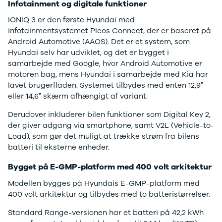
Infotainment og digitale funktioner
Anmeldelser
Tipo
Privatleasing
Doblo Cargo
IONIQ 3 er den første Hyundai med
Tilbud
Ducato 33
infotainmentsystemet Pleos Connect, der er baseret på
IONIQ 5 N
Ducato 35
Android Automotive (AAOS). Det er et system, som
Modeller
Talento
Hyundai selv har udviklet, og det er bygget i
Anmeldelser
Ford
samarbejde med Google, hvor Android Automotive er
Privatleasing
Se alle Ford
motoren bag, mens Hyundai i samarbejde med Kia har
Tilbud
Elbil
lavet brugerfladen. Systemet tilbydes med enten 12,9”
IONIQ 6
SUV
eller 14,6” skærm afhængigt af variant.
Modeller
Stationcar
Derudover inkluderer bilen funktioner som Digital Key 2,
Anmeldelser
B-Max
der giver adgang via smartphone, samt V2L (Vehicle-to-
Privatleasing
Bronco
Load), som gør det muligt at trække strøm fra bilens
Tilbud
C-Max
batteri til eksterne enheder.
IONIQ 6 N
Capri
Modeller
Grand C-Max
Bygget på E-GMP-platform med 400 volt arkitektur
Anmeldelser
EcoSport
Privatleasing
Explorer
Modellen bygges på Hyundais E-GMP-platform med
Tilbud
F-150
400 volt arkitektur og tilbydes med to batteristørrelser.
IONIQ 9
Fiesta
Standard Range-versionen har et batteri på 42,2 kWh
Modeller
Focus