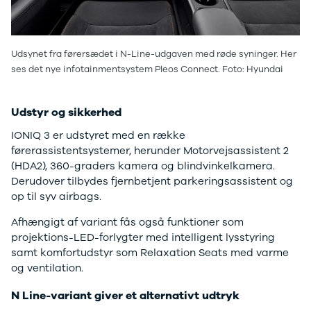
4 Electric
L3 Van
Modeller
Transit 350
Anmeldelser
L3 Chassis
Udsynet fra førersædet i N-Line-udgaven med røde syninger. Her
Privatleasing
Transit 350
ses det nye infotainmentsystem Pleos Connect. Foto: Hyundai
Tilbud
L4 Chassis
Megane
E-Transit 350
Electric
L2 Van
Udstyr og sikkerhed
Anmeldelser
E-Transit 350
IONIQ 3 er udstyret med en række
Privatleasing
L3 Van
førerassistentsystemer, herunder Motorvejsassistent 2
Tilbud
Tourneo
(HDA2), 360-graders kamera og blindvinkelkamera.
Scenic
Custom 320S
Derudover tilbydes fjernbetjent parkeringsassistent og
Electric
Tourneo
op til syv airbags.
Modeller
Custom 340L
Anmeldelser
Honda
Afhængigt af variant fås også funktioner som
Privatleasing
Se alle Honda
projektions-LED-forlygter med intelligent lysstyring
Tilbud
Jazz
samt komfortudstyr som Relaxation Seats med varme
Zeekr
Civic
og ventilation.
X
Accord
Modeller
CR-V
N Line-variant giver et alternativt udtryk
Anmeldelser
Hyundai