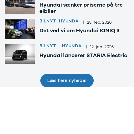
Nissan
CLA220 d
Hyundai sænker priserne på tre
MICRA
CLA45
elbiler
Modeller
E-klasse
Anmeldelser
E220
BILNYT
HYUNDAI
|
23. feb. 2026
Privatleasing
E220 d
Det ved vi om Hyundai IONIQ 3
Tilbud
E350 d
LEAF
E400
BILNYT
HYUNDAI
Modeller
E300 de
|
12. jan. 2026
Anmeldelser
E55
Hyundai lancerer STARIA Electric
Privatleasing
GLA200
ARIYA
GLA250 e
Modeller
GLC250 d
Anmeldelser
GLC300
Læs flere nyheder
Privatleasing
GLC300 de
Tilbud
GLC300 e
Juke
GLC350 d
Modeller
GLC350 e
Anmeldelser
EQA-klasse
Privatleasing
EQC400
Tilbud
Sprinter 314
Qashqai
Sprinter 317